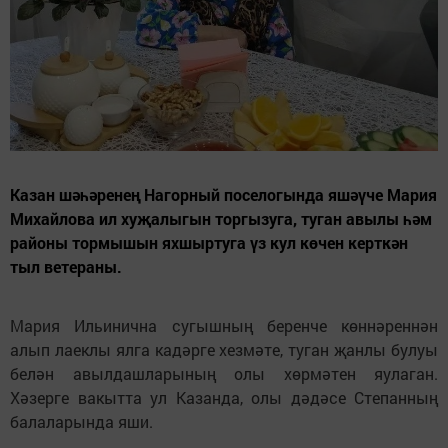
Казан шәһәренең Нагорный поселогында яшәүче Мария
Михайлова ил хуҗалыгын торгызуга, туган авылы һәм
районы тормышын яхшыртуга үз кул көчен керткән
тыл ветераны.
Мария Ильинична сугышның беренче көннәреннән
алып лаеклы ялга кадәрге хезмәте, туган җанлы булуы
белән авылдашларының олы хөрмәтен яулаган.
Хәзерге вакытта ул Казанда, олы дәдәсе Степанның
балаларында яши.