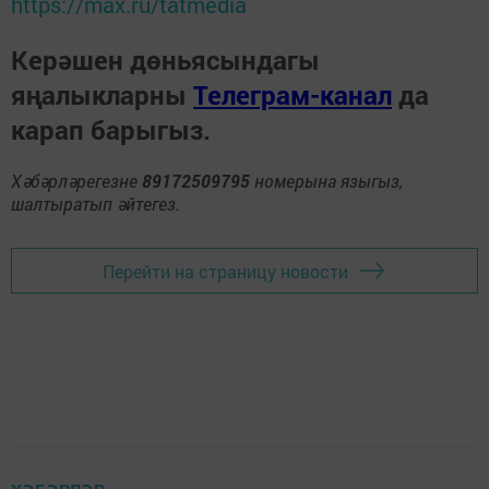
https://max.ru/tatmedia
Керәшен дөньясындагы
яңалыкларны
Телеграм-канал
да
карап барыгыз.
Хәбәрләрегезне
89172509795
номерына языгыз,
шалтыратып әйтегез.
Перейти на страницу новости