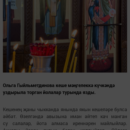
Ольга Гыйльметдинова кеше мәңгелеккә күчкәндә
уздырыла торган йолалар турында язды.
Кешенең җаны чыкканда янында якын кешеләре булса
әйбәт. Өзелгәндә авызына иман әйтеп кач манган
су салалар, йота алмаса иреннәрен майлыйлар.