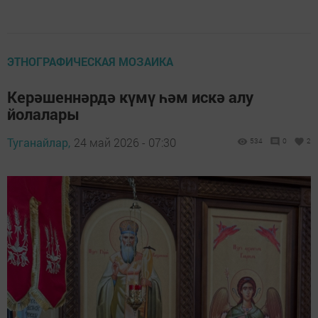
ЭТНОГРАФИЧЕСКАЯ МОЗАИКА
Керәшеннәрдә күмү һәм искә алу
йолалары
Туганайлар,
24 май 2026 - 07:30
534
0
2