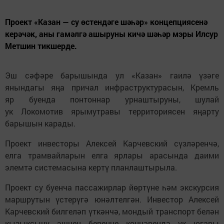
Проект «Казан — су өстендәге шәһәр» концепциясенә
керәчәк, аны гамәлгә ашыруны кичә шәһәр мэры Илсур
Метшин тикшерде.
Эш сәфәре барышында ул «Казан» гаилә үзәге
янындагы яңа причал инфраструктурасын, Кремль
яр буенда понтоннар урнаштыруны, шулай
ук Локомотив ярымутравы территориясен яңарту
барышын карады.
Проект инвесторы Алексей Карчевский сүзләренчә,
елга трамвайларын елга ярлары арасында даими
элемтә системасына кертү планлаштырыла.
Проект су буенча пассажирлар йөртүне һәм экскурсия
маршрутын үстерүгә юнәлтелгән. Инвестор Алексей
Карчевский билгеләп үткәнчә, мондый транспорт белән
кызыксыну эшнең беренче көннәрендә үк югары