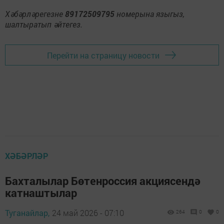
Хәбәрләрегезне
89172509795
номерына языгыз,
шалтыратып әйтегез.
Перейти на страницу новости
ХӘБӘРЛӘР
Бахталылар Бөтенроссия акциясендә
катнаштылар
Туганайлар,
24 май 2026 - 07:10
264
0
0