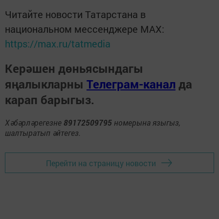
Читайте новости Татарстана в
национальном мессенджере MАХ:
https://max.ru/tatmedia
Керәшен дөньясындагы
яңалыкларны
Телеграм-канал
да
карап барыгыз.
Хәбәрләрегезне
89172509795
номерына языгыз,
шалтыратып әйтегез.
Перейти на страницу новости