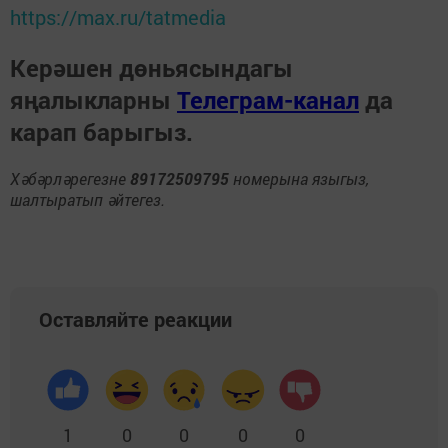
https://max.ru/tatmedia
Керәшен дөньясындагы
яңалыкларны
Телеграм-канал
да
карап барыгыз.
Хәбәрләрегезне
89172509795
номерына языгыз,
шалтыратып әйтегез.
Оставляйте реакции
1
0
0
0
0