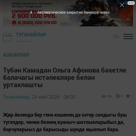
2
Автоматическое закрытие баннера через
ТУГАНАЙЛАР
16+
Татарстан
ХӘБӘРЛӘР
Түбән Камадан Ольга Афонова бәхетле
балачагы истәлекләре белән
уртаклашты
Туганайлар,
24 май 2026 - 08:00
264
0
1
Җир йөзендә бер генә кешенең дә хәтер сандыгы буш
түгелдер, чөнки безнең куаныч-шатлыкларыбыз да,
борчуларыыз да барысыды шунда җыелып бара.