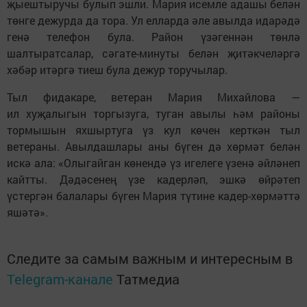
җыештыручы булып эшли. Мария исемле адашы белән
төнге дежурда да тора. Ул елларда әле авылда идарәдә
генә телефон була. Район үзәгеннән төнлә
шалтыратсалар, сәгате-минуты белән җитәкчеләргә
хәбәр итәргә тиеш була дежур торучылар.
Тыл фидакаре, ветеран Мария Михайлова —
ил хуҗалыгын торгызуга, туган авылы һәм районы
тормышын яхшыртуга үз кул көчен керткән тыл
ветераны. Авылдашлары аны бүген дә хөрмәт белән
искә ала: «Олыгайган көнендә үз игелеге үзенә әйләнеп
кайтты. Дәдәсенең үзе кадерләп, эшкә өйрәтеп
үстергән балалары бүген Мария түтине кадер-хөрмәттә
яшәтә».
Следите за самым важным и интересным в
Telegram-канале
Татмедиа