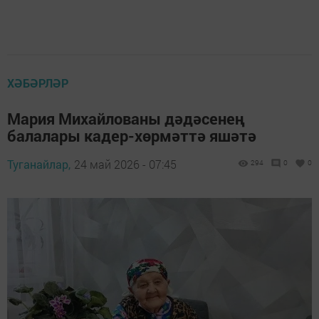
ХӘБӘРЛӘР
Мария Михайлованы дәдәсенең
балалары кадер-хөрмәттә яшәтә
Туганайлар,
24 май 2026 - 07:45
294
0
0