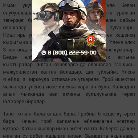
Иман укучы укый башлый. Элек үле белән
саубуллашырга килгән кешеләргә сабынга уралган
тегәрҗеп биргәннәр. Хәзер кулъяулык белән сабын
өләшәләр. Төне буе гроб кырыенда туганнары
Псалтирь укып чыгалар. Псалтирьны үлгән кешенең
кырыгына кадәр көн дә укысаң әйбәт була. Үлене элек
3 көн өйдә кундырганнар. Хәзер икенче көнне күмәләр.
Бездә әлбә пешереп, үленең култык астына
кыстыралар, килгән кешеләргә дә өләшәләр. Монысы
мәҗүсилектән калган йоладыр, дип уйлыйм. Үлегә
я өйдә, я чиркәүдә отпевание үткәрелә. Гроб ишектән
чыкканда үленең йөзе ишеккә караган була. Капкадан
алып чыкканда вак акчаны кулъяулыкка төреп
юл хәере бирәләр.
Тәре тоткан бала алдан бара. Гробны 6 кеше күтәреп
бара. Качын, гроб капкачын өйләнмәгән егетләр
күтәрә. Хатын-кызлар иман әйтеп озата. Кабергә дә кач
манган су сибеп калырга кирәк. Зыяратта якыннары