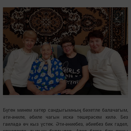
Бүген минем хәтер сандыгымның бәхетле балачагым,
әти-әниле, әбиле чагын искә төшерәсем килә. Без
гаиләдә өч кыз үстек. Әти-әниебез, әбиебез бик гадел,
кешелекле, тырыш булдылар. Алар безгә бик яхшы