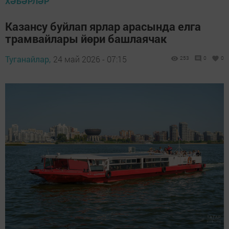
ХӘБӘРЛӘР
Казансу буйлап ярлар арасында елга
трамвайлары йөри башлаячак
Туганайлар,
24 май 2026 - 07:15
253
0
0