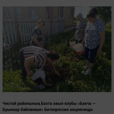
Чистай районының Бахта авыл клубы «Бакча —
Буыннар бәйләнеше» Бөтенроссия акциясендә