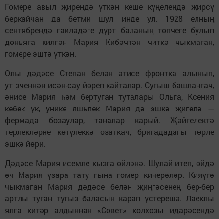
Гомере авыл җирендә үткән кеше күңелендә җирсү
беркайчан да бетми шул инде ул. 1928 елның
сентябрендә гаиләдәге дүрт баланың төпчеге булып
дөньяга килгән Мария Кибәчтән читкә чыкмаган,
гомере эштә үткән.
Олы дәдәсе Степан белән әтисе фронтка алынып,
ут эченнән исән-сау йөреп кайталар. Сугыш башлангач,
әнисе Мария һәм бертуган туталары Ольга, Ксения
кебек үк, унике яшьлек Мария дә эшкә җигелә —
фермада бозаулар, таналар карый. Җәйгелектә
терлекләрне көтүлеккә озаткач, бригададагы төрле
эшкә йөри.
Дәдәсе Мария исемле кызга өйләнә. Шулай итеп, өйдә
өч Мария үзара тату гына гомер кичерәләр. Кияүгә
чыкмаган Мария дәдәсе белән җиңгәсенең бер-бер
артлы туган тугыз баласын карап үстерешә. Лаеклы
ялга китәр алдыннан «Совет» колхозы идарәсендә