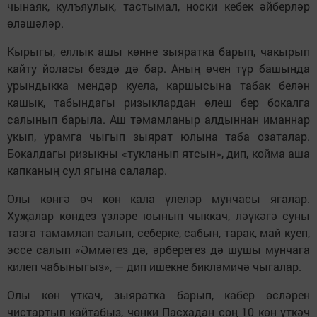
чынаяк, кулъяулык, тастымал, носки кебек әйберләр
өләшәләр.
Кырыгы, еллык ашы көнне зыяратка барып, чакырып
кайту йоласы бездә дә бар. Аның өчен түр башында
урындыкка мендәр куела, каршысына табак белән
кашык, табындагы ризыклардан өлеш бер бокалга
салынып барыла. Аш тәмамланыр алдыннан иманнар
укып, урамга чыгып зыярат юлына таба озаталар.
Бокалдагы ризыкны «тукланып ятсын», дип, койма аша
капканың сул ягына салалар.
Олы көнгә өч көн кала үлеләр мунчасы ягалар.
Хуҗалар көндез үзләре юынып чыккач, ләүкәгә суны
тазга тамамлап салып, себерке, сабын, тарак, май куеп,
эссе салып «Әммәгез дә, әрберегез дә шушы мунчага
килеп чабыныгыз», — дип ишекне бикләмичә чыгалар.
Олы көн үткәч, зыяратка барып, кабер өсләрен
чистартып кайтабыз, чөнки Пасхадан соң 10 көн үткәч