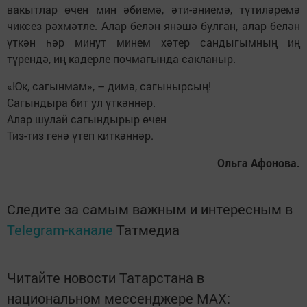
вакытлар өчен мин әбиемә, әти-әниемә, түтиләремә
чиксез рәхмәтле. Алар белән янәшә булган, алар белән
үткән һәр минут минем хәтер сандыгымның иң
түрендә, иң кадерле почмагында сакланыр.
«Юк, сагынмам», – димә, сагынырсың!
Сагындыра бит ул үткәннәр.
Алар шулай сагындырыр өчен
Тиз-тиз генә үтеп киткәннәр.
Ольга Афонова.
Следите за самым важным и интересным в
Telegram-канале
Татмедиа
Читайте новости Татарстана в
национальном мессенджере MАХ: