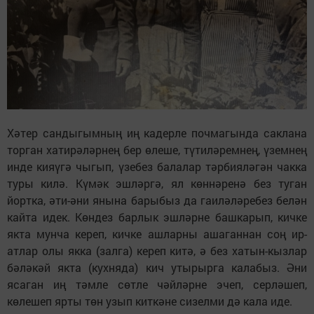
Хәтер сандыгымның иң кадерле почмагында саклана
торган хатирәләрнең бер өлеше, түтиләремнең, үземнең
инде кияүгә чыгып, үзебез балалар тәрбияләгән чакка
туры килә. Күмәк эшләргә, ял көннәренә без туган
йортка, әти-әни янына барыбыз да гаиләләребез белән
кайта идек. Көндез барлык эшләрне башкарып, кичке
якта мунча кереп, кичке ашларны ашаганнан соң ир-
атлар олы якка (залга) кереп китә, ә без хатын-кызлар
бәләкәй якта (кухняда) кич утырырга калабыз. Әни
ясаган иң тәмле сөтле чәйләрне эчеп, серләшеп,
көлешеп ярты төн узып киткәне сизелми дә кала иде.