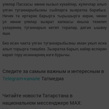
үлеләр Пасхасы көнне кызыл күкәйләр, куличлар алып
үлгән туганнарыбызны сыйларга зыяратка барабыз.
Ничек тә иртәрәк барырга тырышырга кирәк, чөнки
ул көнне үлеләр зыярат капкасы янына тезелеп
үзләренең туганнарын көтеп торалар, дигән ышану
яши.
Без исән чакта үлгән туганнарыбызны иман укып искә
алып торырга тиешбез. Зыяратка барып, кабер өсләрен
карап тору исәннәрнең изге бурычы.
Следите за самым важным и интересным в
Telegram-канале
Татмедиа
Читайте новости Татарстана в
национальном мессенджере MАХ: