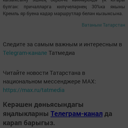
булган: причалларга килүчеләрнең 30%ка якыны
Кремль яр буена кадәр маршрутлар белән кызыксына.
Ватаным Татарстан
Следите за самым важным и интересным в
Telegram-канале
Татмедиа
Читайте новости Татарстана в
национальном мессенджере MАХ:
https://max.ru/tatmedia
Керәшен дөньясындагы
яңалыкларны
Телеграм-канал
да
карап барыгыз.