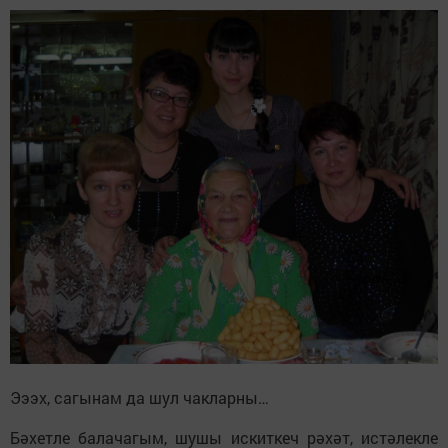
Эээх, сагынам да шул чакларны…
Бәхетле балачагым, шушы искиткеч рәхәт, истәлекле