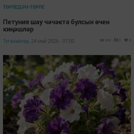
ТӨРЛЕДӘН-ТӨРЛЕ
Петуния шау чәчәктә булсын өчен
киңәшләр
Туганайлар,
24 май 2026 - 07:00
238
0
0