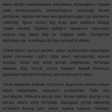
иман әйтеп, маңгаендагы венчикны, кулындагы тәрене
үбеп бәхилләшкәч, аяк-кулларын чишәләр, йөзен
каплагач, җәймә өстенә кач формасында гүр балчыгы
сибәләр. Урын сатып алу өчен дип, кабергә бакыр
тәңкә чөяләр. Гробны кабергә төшергәч, озатырга
килгән һәр кеше бер уч туфрак сибә. Зыяратка
кергәндә дә, чыкканда да кач кылырга кирәк.
Үлене алып чыгып киткәч, өйдә калучылар идәннәрне
ишек катыннан түргә таба юып чыгаралар, мунча
ягалар. Искә алу өчен өстәл әзерлиләр, өстәлдә
коймак, бал, кутья, сөттә пешкән бодай боткасы
(уразада борчак боткасы), кесәл булырга тиеш.
Үлгән кешенең өчесен, тугызын, кырыгын, еллык ашын
якын кешеләрен чакырып үткәрәләр. Таба исе
чыгарыла, табынга кесәл, бал, ботка куела. Аштан соң
ялгыз әбигә хәер илтәләр. Ашларда үлгән кешенең
истәлеге булыр дип, сөлге, яулык, кашык, тәлинкә,