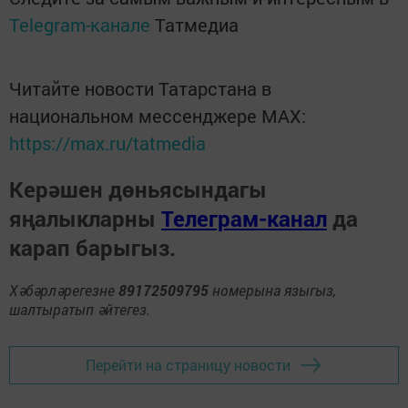
Telegram-канале
Татмедиа
Читайте новости Татарстана в
национальном мессенджере MАХ:
https://max.ru/tatmedia
Керәшен дөньясындагы
яңалыкларны
Телеграм-канал
да
карап барыгыз.
Хәбәрләрегезне
89172509795
номерына языгыз,
шалтыратып әйтегез.
Перейти на страницу новости