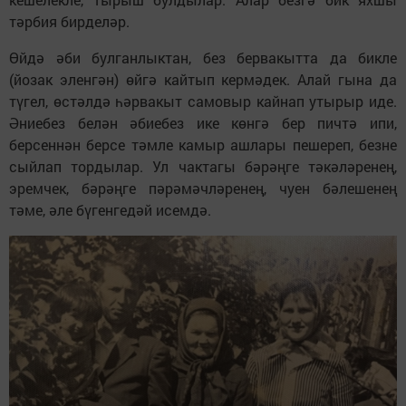
тәрбия бирделәр.
Өйдә әби булганлыктан, без бервакытта да бикле
(йозак эленгән) өйгә кайтып кермәдек. Алай гына да
түгел, өстәлдә һәрвакыт самовыр кайнап утырыр иде.
Әниебез белән әбиебез ике көнгә бер пичтә ипи,
берсеннән берсе тәмле камыр ашлары пешереп, безне
сыйлап тордылар. Ул чактагы бәрәңге тәкәләренең,
эремчек, бәрәңге пәрәмәчләренең, чуен бәлешенең
тәме, әле бүгенгедәй исемдә.