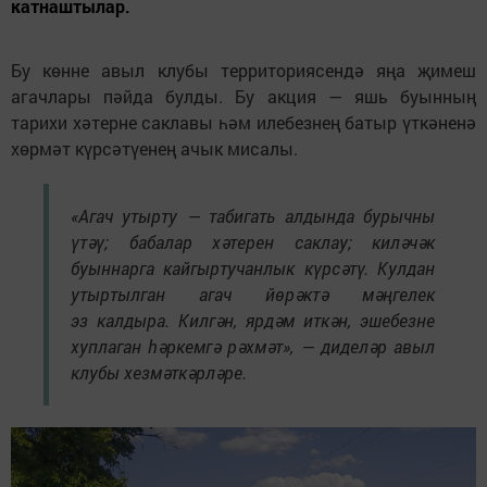
катнаштылар.
Бу көнне авыл клубы территориясендә яңа җимеш
агачлары пәйда булды. Бу акция — яшь буынның
тарихи хәтерне саклавы һәм илебезнең батыр үткәненә
хөрмәт күрсәтүенең ачык мисалы.
«Агач утырту — табигать алдында бурычны
үтәү; бабалар хәтерен саклау; киләчәк
буыннарга кайгыртучанлык күрсәтү. Кулдан
утыртылган агач йөрәктә мәңгелек
эз калдыра. Килгән, ярдәм иткән, эшебезне
хуплаган һәркемгә рәхмәт», — диделәр авыл
клубы хезмәткәрләре.