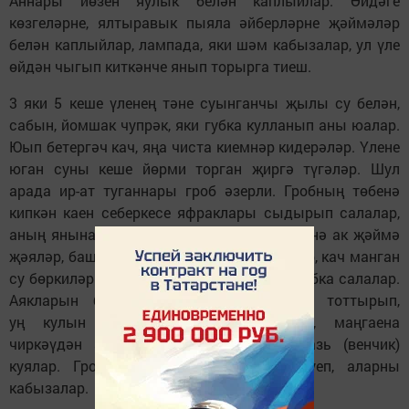
Аннары йөзен яулык белән каплыйлар. Өйдәге
көзгеләрне, ялтыравык пыяла әйберләрне җәймәләр
белән каплыйлар, лампада, яки шәм кабызалар, ул үле
өйдән чыгып киткәнче янып торырга тиеш.
3 яки 5 кеше үленең тәне суынганчы җылы су белән,
сабын, йомшак чупрәк, яки губка кулланып аны юалар.
Юып бетергәч кач, яңа чиста киемнәр кидерәләр. Үлене
юган суны кеше йөрми торган җиргә түгәләр. Шул
арада ир-ат туганнары гроб әзерли. Гробның төбенә
кипкән каен себеркесе яфраклары сыдырып салалар,
аның янына әле бер уч сүс тә кирәк. Өстенә ак җәймә
җәяләр, баш астына мамык мендәр куялар, кач манган
су бөркиләр. Аннары үлене иман әйтеп гробка салалар.
Аякларын бәйлиләр, сул кулына тәре тоттырып,
уң кулын өстә калдырып бәйлиләр, маңгаена
чиркәүдән алган иманнар язылган кәгазь (венчик)
куялар. Гроб кырыйларына шәмнәр куеп, аларны
кабызалар.