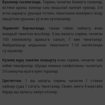
Буыннар сызлаганда.
Сирень чәчәген банкага салалар,
өстенә аракы коялар һәм яхшылап каплап куялар. 3-4
атна караңгы урында тоткач, төнәтмәне компресс ясау,
авырткан урынны уу өчен кулланалар.
Ларингит борчыганда
, тамак төбен чайкату өчен
мондый төнәтмә ясыйлар. 3 аш калагы сирень чәчәген
100 миллилитр аракыга салып, 7 көн төнәтәләр.
Файдаланыр алдыннан төнәтмәгә 1:10 нисбәтендә
су кушалар.
Күзнең күрү сәләтен яхшырту
өчен сирень чәчәген чәй
кебек пешерәләр. Шунда мамык салфетканы чылатып,
3-5 минутка күзгә куеп торалар.
Циститтан.
1 аш калагы сирень чәчәген 1 стакан
кайнар суда 1 сәгать төнәтәләр. Сөзеп, көнгә 4 мәртәбә
берәр аш калагы кабул итәләр.