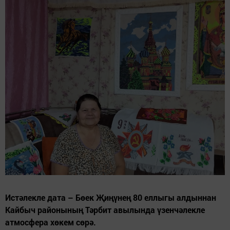
Истәлекле дата – Бөек Җиңүнең 80 еллыгы алдыннан
Кайбыч районының Тәрбит авылында үзенчәлекле
атмосфера хөкем сөрә.