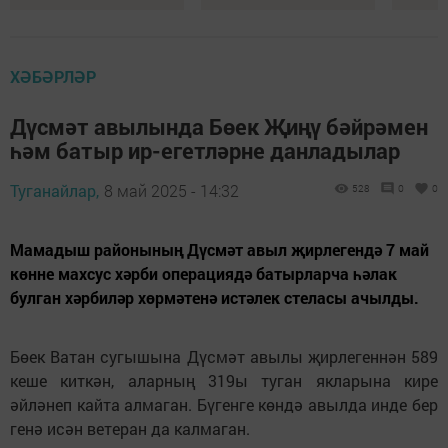
ХӘБӘРЛӘР
Дүсмәт авылында Бөек Җиңү бәйрәмен
һәм батыр ир-егетләрне данладылар
Туганайлар,
8 май 2025 - 14:32
528
0
0
Мамадыш районының Дүсмәт авыл җирлегендә 7 май
көнне махсус хәрби операциядә батырларча һәлак
булган хәрбиләр хөрмәтенә истәлек стеласы ачылды.
Бөек Ватан сугышына Дүсмәт авылы җирлегеннән 589
кеше киткән, аларның 319ы туган якларына кире
әйләнеп кайта алмаган. Бүгенге көндә авылда инде бер
генә исән ветеран да калмаган.