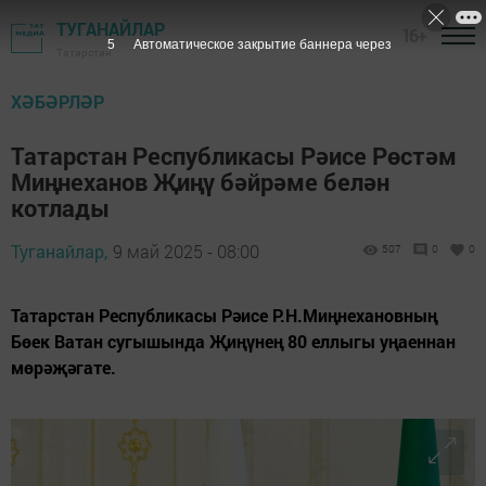
ТУГАНАЙЛАР
16+
3
Автоматическое закрытие баннера через
Татарстан
ХӘБӘРЛӘР
Татарстан Республикасы Рәисе Рөстәм
Миңнеханов Җиңү бәйрәме белән
котлады
Туганайлар,
9 май 2025 - 08:00
507
0
0
Татарстан Республикасы Рәисе Р.Н.Миңнехановның
Бөек Ватан сугышында Җиңүнең 80 еллыгы уңаеннан
мөрәҗәгате.