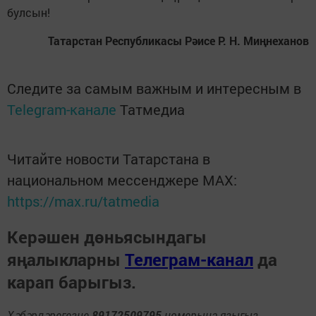
булсын!
Татарстан Республикасы Рәисе Р. Н. Миңнеханов
Следите за самым важным и интересным в
Telegram-канале
Татмедиа
Читайте новости Татарстана в
национальном мессенджере MАХ:
https://max.ru/tatmedia
Керәшен дөньясындагы
яңалыкларны
Телеграм-канал
да
карап барыгыз.
Хәбәрләрегезне
89172509795
номерына языгыз,