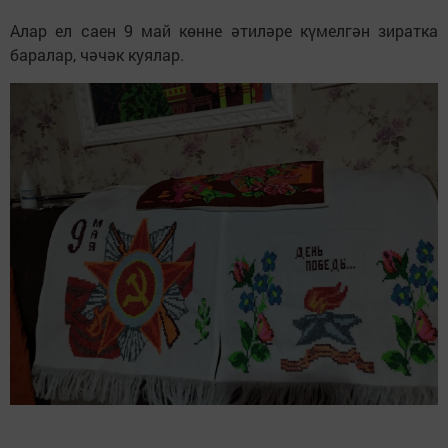
Алар ел саен 9 май көнне әтиләре күмелгән зиратка
баралар, чәчәк куялар.