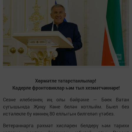
Хөрмәтле татарстанлылар!
Кадерле фронтовиклар һәм тыл хезмәтчәннәре!
Сезне илебезнең иң олы бәйрәме — Бөек Ватан
сугышында Җиңү Көне белән котлыйм. Быел без
истәлекле бу көннең 80 еллыгын билгеләп үтәбез.
Ветераннарга рәхмәт хисләрен белдерү һәм тарихи