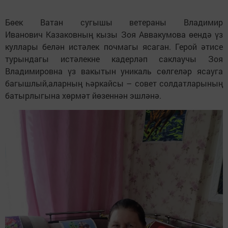
Бөек Ватан сугышы ветераны Владимир
Иванович Казаковның кызы Зоя Аввакумова өендә үз
куллары белән истәлек почмагы ясаган. Герой әтисе
турындагы истәлекне кадерләп саклаучы Зоя
Владимировна үз вакытын уникаль сөлгеләр ясауга
багышлый,аларның һәркайсы – совет солдатларының
батырлыгына хөрмәт йөзеннән эшләнә.