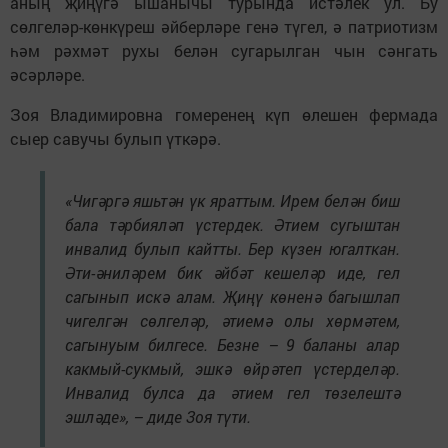
аның җиңүгә ышанычы турында истәлек ул. Бу
сөлгеләр-көнкүреш әйберләре генә түгел, ә патриотизм
һәм рәхмәт рухы белән сугарылган чын сәнгать
әсәрләре.
Зоя Владимировна гомеренең күп өлешен фермада
сыер савучы булып үткәрә.
«Чигәргә яшьтән үк яраттым. Ирем белән биш
бала тәрбияләп үстердек. Әтием сугыштан
инвалид булып кайтты. Бер күзен югалткан.
Әти-әниләрем бик әйбәт кешеләр иде, гел
сагынып искә алам. Җиңү көненә багышлап
чигелгән сөлгеләр, әтиемә олы хөрмәтем,
сагынуым билгесе. Безне – 9 баланы алар
какмый-сукмый, эшкә өйрәтеп үстерделәр.
Инвалид булса да әтием гел төзелештә
эшләде», – диде Зоя түти.