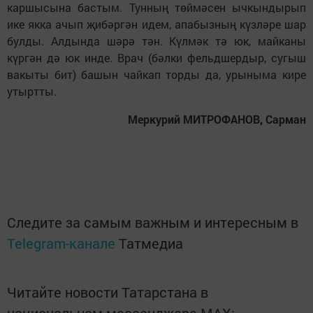
каршысына бастым. Тунның төймәсен ычкындырып
ике якка ачып җибәргән идем, апабызның күзләре шар
булды. Алдында шәрә тән. Күлмәк тә юк, майканы
күргән дә юк инде. Врач (бәлки фельдшердыр, сугыш
вакыты бит) башын чайкап торды да, урыныма кире
утыртты.
Меркурий МИТРОФАНОВ, Сарман
Следите за самым важным и интересным в
Telegram-канале
Татмедиа
Читайте новости Татарстана в