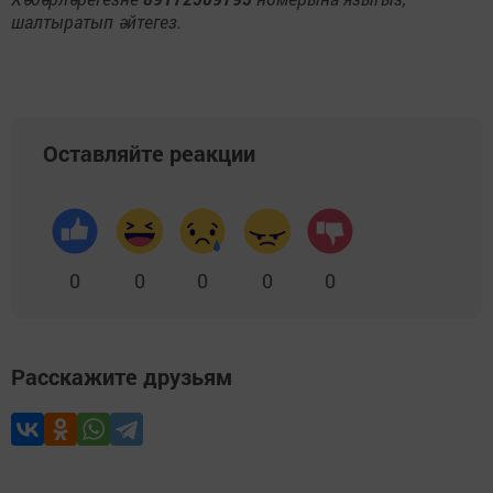
шалтыратып әйтегез.
Оставляйте реакции
0
0
0
0
0
Расскажите друзьям