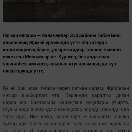
Сугыш еллары — балачаклар Зәй районы Түбән Биш
авылының Җәмәй урамында үтте. Иң хәтердә
калганнарның берсе, үзләре каядыр ташлап чыккан
иске генә Миннәйләр өе. Күрәсең, без анда озак
яшәгәнбез, имгәнеп, авырып ятуларымның да күп
өлеше шунда үтте.
Бу өй бик иске, түбәсе череп беткән салам. Җәйләрен
яңгыр шыбырдап үтә. Бернинди каралты дигән
нәрсә юк. Бакчасына бәрәңгене хуҗалары утырта.
Шушы өйдә яшәгәндә әни кәҗәләр асрады (өйалдында
тота иде). Ике кәҗә, бәрәннәре — биш-алты башка
җитәр иде. Көзен бәрәннәрен суеп, әз-мәз ит шулпасы
да эләгә. Ә тиреләреннән әни дәдәйгә тун тегеп