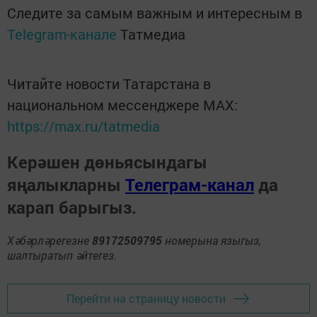
Следите за самым важным и интересным в
Telegram-канале
Татмедиа
Читайте новости Татарстана в
национальном мессенджере MАХ:
https://max.ru/tatmedia
Керәшен дөньясындагы
яңалыкларны
Телеграм-канал
да
карап барыгыз.
Хәбәрләрегезне
89172509795
номерына языгыз,
шалтыратып әйтегез.
Перейти на страницу новости