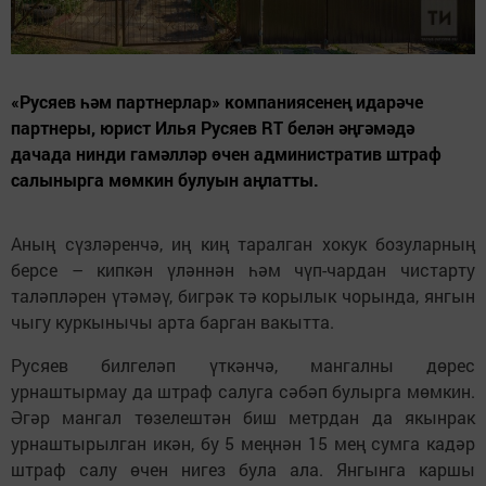
«Русяев һәм партнерлар» компаниясенең идарәче
партнеры, юрист Илья Русяев RT белән әңгәмәдә
дачада нинди гамәлләр өчен административ штраф
салынырга мөмкин булуын аңлатты.
Аның сүзләренчә, иң киң таралган хокук бозуларның
берсе – кипкән үләннән һәм чүп-чардан чистарту
таләпләрен үтәмәү, бигрәк тә корылык чорында, янгын
чыгу куркынычы арта барган вакытта.
Русяев билгеләп үткәнчә, мангалны дөрес
урнаштырмау да штраф салуга сәбәп булырга мөмкин.
Әгәр мангал төзелештән биш метрдан да якынрак
урнаштырылган икән, бу 5 меңнән 15 мең сумга кадәр
штраф салу өчен нигез була ала. Янгынга каршы