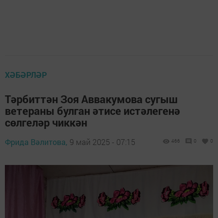
ХӘБӘРЛӘР
Тәрбиттән Зоя Аввакумова сугыш
ветераны булган әтисе истәлегенә
сөлгеләр чиккән
Фрида Вәлитова,
9 май 2025 - 07:15
466
0
0