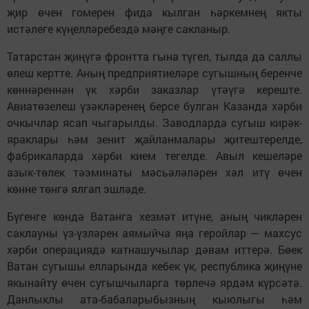
җир өчен гомерен фида кылган һәркемнең якты
истәлеге күңелләребездә мәңге сакланыр.
Татарстан җиңүгә фронтта гына түгел, тылда да саллы
өлеш кертте. Аның предприятиеләре сугышның беренче
көннәреннән үк хәрби заказлар үтәүгә кереште.
Авиатөзелеш үзәкләренең берсе булган Казанда хәрби
очкычлар ясап чыгарылды. Заводларда сугыш кирәк-
яраклары һәм зенит җайланмалары җитештерелде,
фабрикаларда хәрби кием тегелде. Авыл кешеләре
азык-төлек тәэминаты мәсьәләләрен хәл итү өчен
көнне төнгә ялгап эшләде.
Бүгенге көндә Ватанга хезмәт итүне, аның чикләрен
саклауны үз-үзләрен аямыйча яңа геройлар — махсус
хәрби операциядә катнашучылар дәвам иттерә. Бөек
Ватан сугышы елларында кебек үк, республика җиңүне
якынайту өчен сугышчыларга төрлечә ярдәм күрсәтә.
Данлыклы ата-бабаларыбызның кыюлыгы һәм