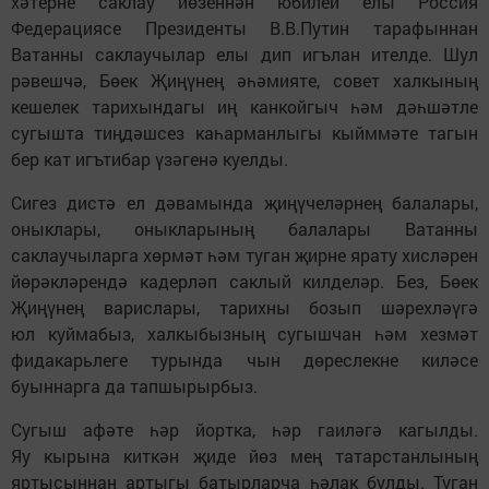
хәтерне саклау йөзеннән юбилей елы Россия
Федерациясе Президенты В.В.Путин тарафыннан
Ватанны саклаучылар елы дип игълан ителде. Шул
рәвешчә, Бөек Җиңүнең әһәмияте, совет халкының
кешелек тарихындагы иң канкойгыч һәм дәһшәтле
сугышта тиңдәшсез каһарманлыгы кыйммәте тагын
бер кат игътибар үзәгенә куелды.
Сигез дистә ел дәвамында җиңүчеләрнең балалары,
оныклары, оныкларының балалары Ватанны
саклаучыларга хөрмәт һәм туган җирне ярату хисләрен
йөрәкләрендә кадерләп саклый килделәр. Без, Бөек
Җиңүнең варислары, тарихны бозып шәрехләүгә
юл куймабыз, халкыбызның сугышчан һәм хезмәт
фидакарьлеге турында чын дөреслекне киләсе
буыннарга да тапшырырбыз.
Сугыш афәте һәр йортка, һәр гаиләгә кагылды.
Яу кырына киткән җиде йөз мең татарстанлының
яртысыннан артыгы батырларча һәлак булды. Туган