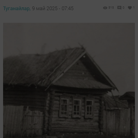
Туганайлар,
9 май 2025 - 07:45
515
0
1