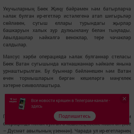
Укучыларның Бөек Җиңү бәйрәмен һәм батырларча
һәлак булган ир-егетләр истәлегенә атап шигырьләр
сөйләвен, сугыш еллары турындагы җырлар
башкаруын халык зур дулкынлану белән тыңлады.
Авылдашлар һәйкәлгә веноклар, тере чәчәкләр
салдылар.
Махсус хәрби операциядә һәлак булганнар стеласы
Бөек Ватан сугышында катнашканнар һәйкәле янына
урнаштырылган. Бу буыннар бәйләнешен һәм Ватан
өчен тормышларын биргән кешеләргә мәңгелек
хәтерне символлаштыра.
Все новости кряшен в Телеграм-канале -
здесь
Подпишитесь
Гранит тактада җирлектә туып, махсус хәрби
операциядә һәлак булган 6 кешенең исеме язылган (3се
– Дүсмәт авылының үзеннән). Чарада ул ир-егетләрнең