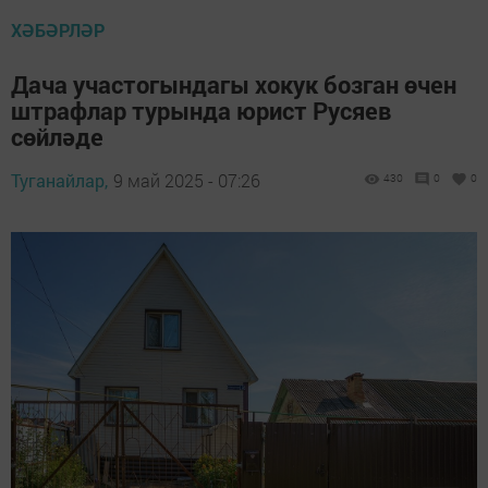
ХӘБӘРЛӘР
Дача участогындагы хокук бозган өчен
штрафлар турында юрист Русяев
сөйләде
Туганайлар,
9 май 2025 - 07:26
430
0
0