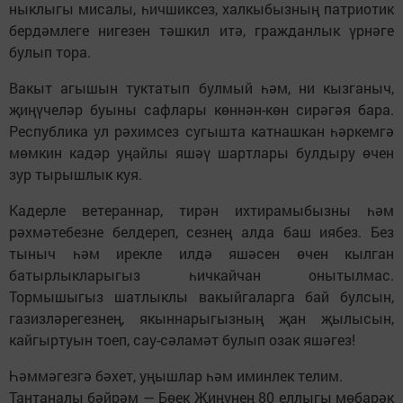
ныклыгы мисалы, һичшиксез, халкыбызның патриотик
бердәмлеге нигезен тәшкил итә, гражданлык үрнәге
булып тора.
Вакыт агышын туктатып булмый һәм, ни кызганыч,
җиңүчеләр буыны сафлары көннән-көн сирәгәя бара.
Республика ул рәхимсез сугышта катнашкан һәркемгә
мөмкин кадәр уңайлы яшәү шартлары булдыру өчен
зур тырышлык куя.
Кадерле ветераннар, тирән ихтирамыбызны һәм
рәхмәтебезне белдереп, сезнең алда баш иябез. Без
тыныч һәм ирекле илдә яшәсен өчен кылган
батырлыкларыгыз һичкайчан онытылмас.
Тормышыгыз шатлыклы вакыйгаларга бай булсын,
газизләрегезнең, якыннарыгызның җан җылысын,
кайгыртуын тоеп, сау-сәламәт булып озак яшәгез!
Һәммәгезгә бәхет, уңышлар һәм иминлек телим.
Тантаналы бәйрәм — Бөек Җиңүнең 80 еллыгы мөбарәк