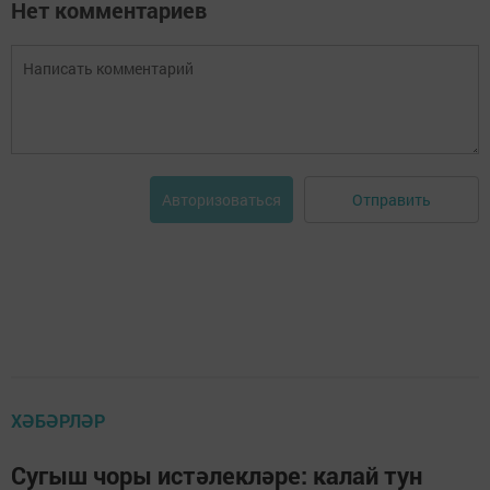
Нет комментариев
Отправить
Авторизоваться
ХӘБӘРЛӘР
Сугыш чоры истәлекләре: калай тун