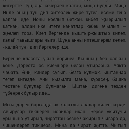
кигертте. Тун, аңа кечерәеп калгач, миңа булды. Миңа
Инде аның тун дип әйтерлек җире түгел, исеме генә
калган иде. Йоны коелып беткән, кибеп җыерылып
каткан, алдан ике итәге канатлар кебек ачылып —
җәелеп тора. Киеп йөргәндә кыштыр-кыштыр килеп,
калай тавышлары чыга. Шуңа анны иптәшләрем көлеп,
«калай тун» дип йөртәләр иде.
Беренче класста укып йөрибез. Кышның бер салкын
көне. Дәрестә өс киемнәре белән утырабыз. Аякта
чабата. Әни, киндер сугып, безгә күлмәк, ыштаннар
тегеп кигезде. Аны кызылга мана, күрәсең, башка
төстәге буяулар булмаган. Ыштан дигәне тездән
түбәнрәк булыр иде...
Менә дәрес барганда ак халатлы апалар килеп керде.
Авырулар тикшереп йөриләр икән. Берсе укытучы
урынына утырып, чираттан безне чакырып чыгара да,
чишендереп тикшерә. Миңа да чират җитте. Чыгып