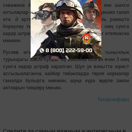
скважина биш метрдан тирәнрәк булса яки шәхси
ихтыяҗлар өчен генә кулланылмаса, ул лицензия таләп
итә. Ә артезиан скважинасын мөстәкыйль рәвештә
бораулау тыелган, аның өчен 3 меңнән 5 мең сумга
кадәр штраф салынырга һәм су алу рөхсәт ителмәскә
мөмкин.
Русяев игътибар иткән соңгы аспект тынычлык
турындагы закон булды. Бу законны бозган өчен 3 мең
сумга кадәр штраф каралган. Шул ук вакытта юрист
ассызыклаганча, кайбер төбәкләрдә төрле нормалар
гамәлдә булырга мөмкин, шуңа күрә җирле закон
актларын тикшерү мөһим.
Татар-информ
Следите за самым важным и интересным в