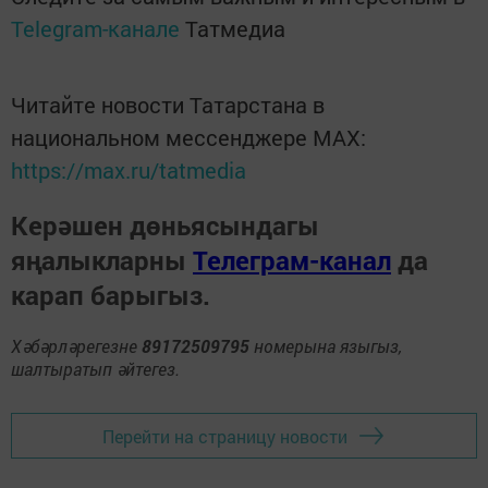
Telegram-канале
Татмедиа
Читайте новости Татарстана в
национальном мессенджере MАХ:
https://max.ru/tatmedia
Керәшен дөньясындагы
яңалыкларны
Телеграм-канал
да
карап барыгыз.
Хәбәрләрегезне
89172509795
номерына языгыз,
шалтыратып әйтегез.
Перейти на страницу новости