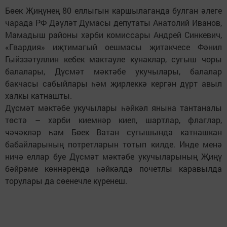
Бөек Җиңүнең 80 еллыгын каршылаганда булган әлеге
чарада РФ Дәүләт Думасы депутаты Анатолий Иванов,
Мамадыш районы хәрби комиссары Андрей Синкевич,
«Гвардия» иҗтимагый оешмасы җитәкчесе Фәнил
Гыйззәтуллин кебек мактауле кунаклар, сугыш чоры
балалары, Дүсмәт мәктәбе укучылары, балалар
бакчасы сабыйлары һәм җирлеккә кергән дүрт авыл
халкы катнашты.
Дүсмәт мәктәбе укучылары һәйкәл янына тантаналы
төстә – хәрби киемнәр киеп, шартлар, флаглар,
чәчәкләр һәм Бөек Ватан сугышында катнашкан
бабайларының потретларын тотып килде. Инде менә
ничә еллар буе Дүсмәт мәктәбе укучыларының Җиңү
бәйрәме көннәрендә һәйкәлдә почетлы каравылда
торулары да сөенечле күренеш.