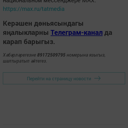
национальном мессенджере MАХ:
https://max.ru/tatmedia
Керәшен дөньясындагы
яңалыкларны
Телеграм-канал
да
карап барыгыз.
Хәбәрләрегезне
89172509795
номерына языгыз,
шалтыратып әйтегез.
Перейти на страницу новости