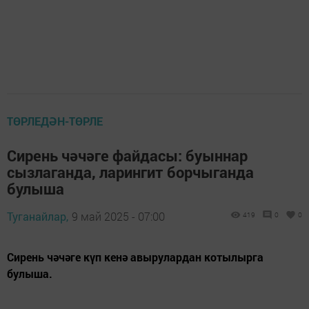
ТӨРЛЕДӘН-ТӨРЛЕ
Сирень чәчәге файдасы: буыннар
сызлаганда, ларингит борчыганда
булыша
Туганайлар,
9 май 2025 - 07:00
419
0
0
Сирень чәчәге күп кенә авырулардан котылырга
булыша.