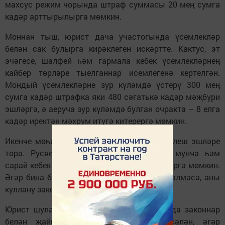
махсус режим чорында штраф суммасы 20 мең сумга
кадәр арттырылырга мөмкин.
Моннан тыш, юрист дача участогында үсемлекләр
белән сак булырга кирәклеген искәртте. Кактус, эт
эчәгесе, шалфей һәм гармала кебек үсемлекләрнең
кайбер төрләре тыелганнар исемлегенә кертелгән.
Мондый үсемлекләрне зур күләмдә үстерү 300 мең
сумга кадәр штрафка яки 480 сәгатькә кадәр мәҗбүри
эшләргә, ә аеруча зур күләмдә булган очракта – 8 елга
кадәр иректән мәхрүм итүгә китерергә мөмкин.
Икенче мөһим момент булып дачада төзелеш эшләре
тора. Русяев ассызыклаганча, беседка, мунча һәм
сарай кебек объектлар теркәлүне таләп итәргә мөмкин.
Әгәр бина бар икән, ләкин кадастрда теркәлмәсә, аны
куллану законсыз булачак.
Юрист шулай ук кишәрлектә су куллану да законнар
белән җайга салынуын аңлатты. Мәсәлән, әгәр