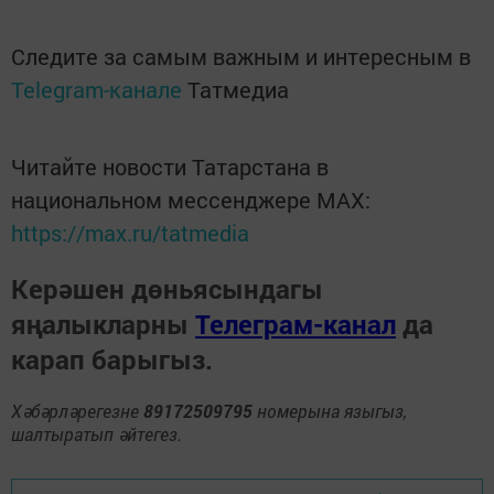
Следите за самым важным и интересным в
Telegram-канале
Татмедиа
Читайте новости Татарстана в
национальном мессенджере MАХ:
https://max.ru/tatmedia
Керәшен дөньясындагы
яңалыкларны
Телеграм-канал
да
карап барыгыз.
Хәбәрләрегезне
89172509795
номерына языгыз,
шалтыратып әйтегез.