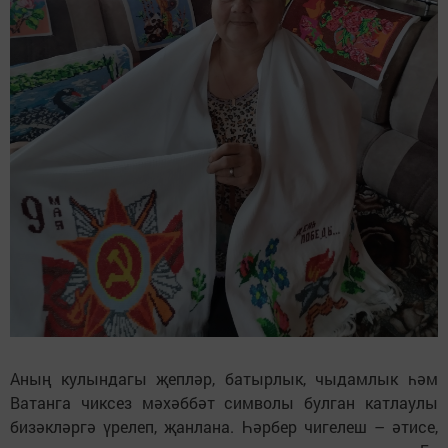
Аның кулындагы җепләр, батырлык, чыдамлык һәм
Ватанга чиксез мәхәббәт символы булган катлаулы
бизәкләргә үрелеп, җанлана. Һәрбер чигелеш – әтисе,