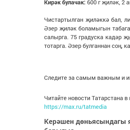
Кирәк булачак:
600 г җиләк, 2 
Чистартылган җиләккә бал, л
Әзер җиләк боламыгын табага 
салырга. 75 градуска кадәр 
тотарга. Әзер булганнан соң, к
Следите за самым важным и 
Читайте новости Татарстана 
https://max.ru/tatmedia
Керәшен дөньясындагы