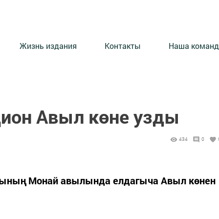
Жизнь издания
Контакты
Наша команд
ион Авыл көне узды
434
0
нының Монай авылында елдагыча Авыл көнен