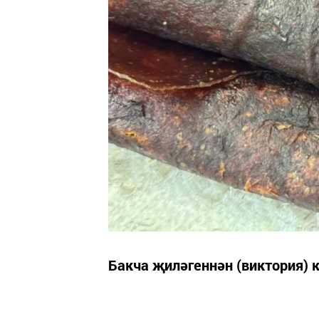
Бакча җиләгеннән (виктория) 