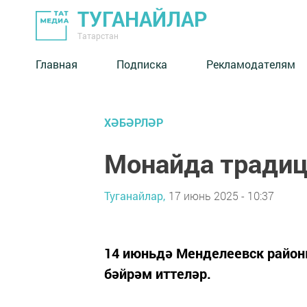
ТУГАНАЙЛАР
Татарстан
Главная
Подписка
Рекламодателям
ХӘБӘРЛӘР
Монайда традиц
Туганайлар,
17 июнь 2025 - 10:37
14 июньдә Менделеевск райо
бәйрәм иттеләр.