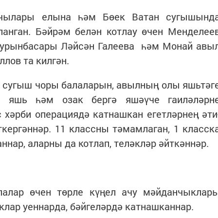
чылары елына һәм Бөек Ватан сугышынд
анган. Бәйрәм белән котлау өчен Менделее
урынбасары Ләйсән Галеева һәм Монай авы
лов та килгән.
 сугыш чоры балаларын, авылның олы яшьтәг
, яшь һәм озак бергә яшәүче гаиләләрн
с хәрби операциядә катнашкан егетләрнең әти
кергәннәр. 11 классны тәмамлаган, 1 класск
ннар, аларны да котлап, теләкләр әйткәннәр.
лалар өчен төрле күңел ачу мәйданчыклар
лар уеннарда, бәйгеләрдә катнашканнар.