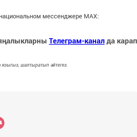
в национальном мессенджере MАХ:
 яңалыкларны
Телеграм-канал
да кара
языгыз, шалтыратып әйтегез.