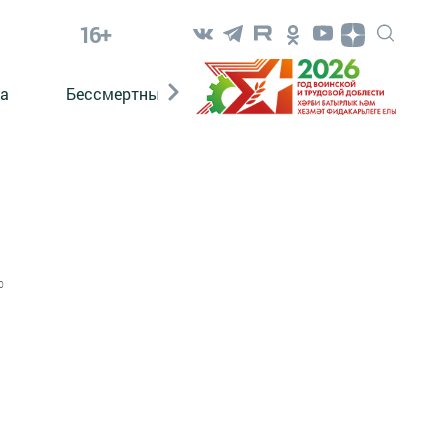
16+
а
Бессмертный полк. Кряшены
0