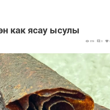
ән как ясау ысулы
359
0