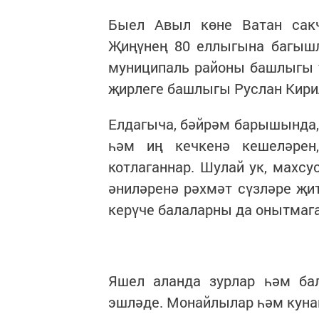
Быел Авыл көне Ватан сак
Җиңүнең 80 еллыгына багышл
муниципаль районы башлыгы 
җирлеге башлыгы Руслан Кирил
Елдагыча, бәйрәм барышында,
һәм иң кечкенә кешеләрен
котлаганнар. Шулай ук, махсу
әниләренә рәхмәт сүзләре җит
керүче балаларны да онытмага
Яшел аланда зурлар һәм ба
эшләде. Монайлылар һәм кунак