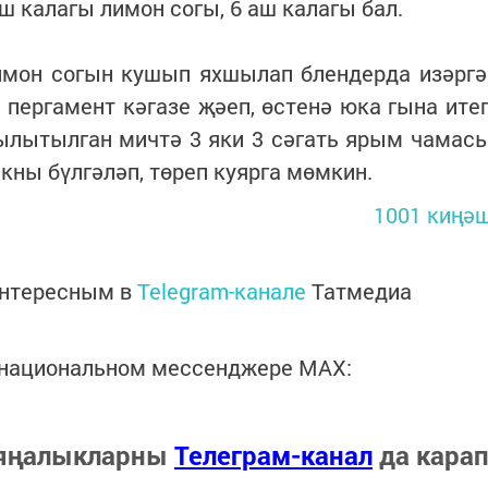
аш калагы лимон согы, 6 аш калагы бал.
имон согын кушып яхшылап блендерда изәргә
пергамент кәгазе җәеп, өстенә юка гына ите
җылытылган мичтә 3 яки 3 сәгать ярым чамас
акны бүлгәләп, төреп куярга мөмкин.
1001 киңә
интересным в
Telegram-канале
Татмедиа
в национальном мессенджере MАХ:
 яңалыкларны
Телеграм-канал
да кара