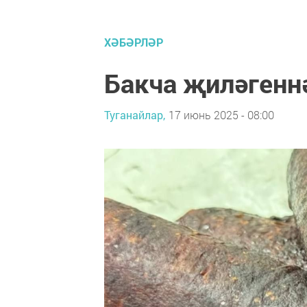
ХӘБӘРЛӘР
Бакча җиләгенн
Туганайлар,
17 июнь 2025 - 08:00