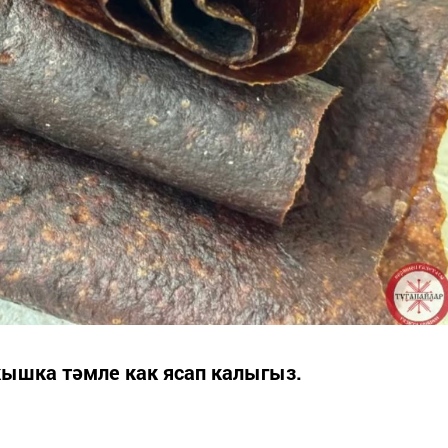
кышка тәмле как ясап калыгыз.