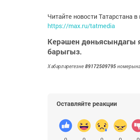
Читайте новости Татарстана 
https://max.ru/tatmedia
Керәшен дөньясындагы
барыгыз.
Хәбәрләрегезне
89172509795
номерына 
Оставляйте реакции
0
0
0
0
0