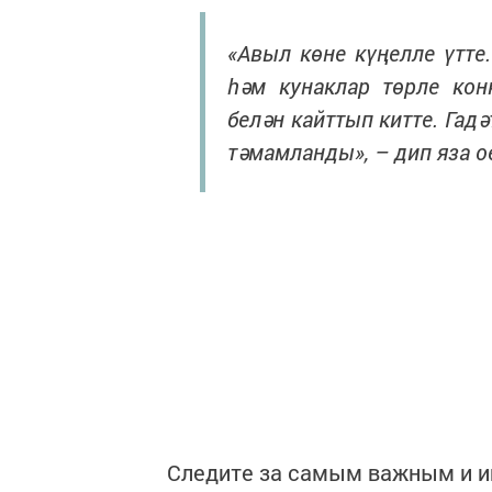
«Авыл көне күңелле үтте
һәм кунаклар төрле кон
белән кайттып китте. Гадә
тәмамланды», – дип яза 
Следите за самым важным и 