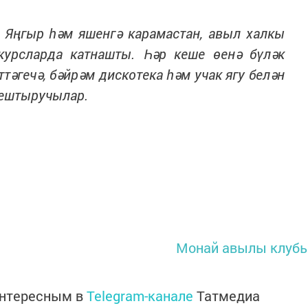
. Яңгыр һәм яшенгә карамастан, авыл халкы
курсларда катнашты. Һәр кеше өенә бүләк
ттәгечә, бәйрәм дискотека һәм учак ягу белән
оештыручылар.
Монай авылы клуб
интересным в
Telegram-канале
Татмедиа