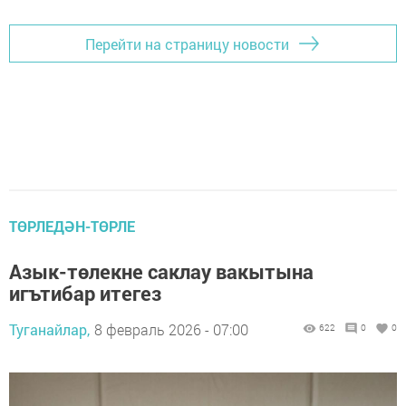
Перейти на страницу новости
ТӨРЛЕДӘН-ТӨРЛЕ
Азык-төлекне саклау вакытына
игътибар итегез
Туганайлар,
8 февраль 2026 - 07:00
622
0
0