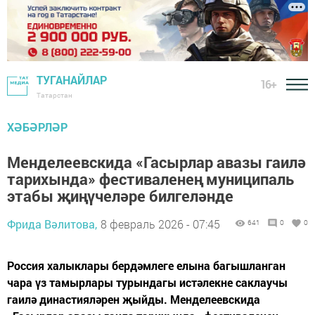
ТУГАНАЙЛАР
16+
Татарстан
ХӘБӘРЛӘР
Менделеевскида «Гасырлар авазы гаилә
тарихында» фестиваленең муниципаль
этабы җиңүчеләре билгеләнде
Фрида Вәлитова,
8 февраль 2026 - 07:45
641
0
0
Россия халыклары бердәмлеге елына багышланган
чара үз тамырлары турындагы истәлекне саклаучы
гаилә династияләрен җыйды. Менделеевскида