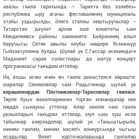
авазы гаилә тарихында — Тарихта без эзлебез»
республика ыру агачы фестиваленең муниципаль
этабы уздырылды. Әлеге этапны оештыручылар –
Татарстан дәүләт архив эше комитеты һәм
Менделеевск районы хакимияте. Бәйрәмнең алып
баручысы Сетяк авылы клубы мөдире Ясминнур
Гыйззәтуллина булды. Шулай ук С.Гассар исемендәге
Мәдәният сарае солистлары да матур концерт
программасы тәкъдим иттеләр.
Иң яхшы исем өчен өч гаилә династиясе көрәште:
марилар Семяковлар һәм Радыгиннар, шулай ук
керәшеннәрдән Плотниковлар-Тарасовлар гаиләсе
.
Төрле буын вәкилләреннән торган командалар ике
иҗади сынауны үттеләр. Алар милли һәм гаилә
ризыкларын тәкъдим иттеләр, мул һәм хуш исле
табыннар әзерләделәр, шулай ук «Таныштырыйк,
минем гаиләм, минем нәсел!» конкурсында чыгыш
ясадылар. Визит карточкаларында гаиләләр