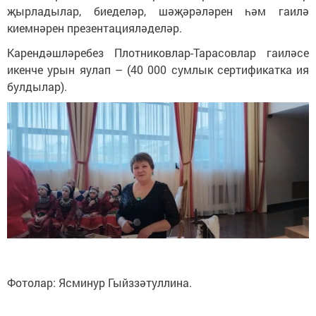
җырладылар, биеделәр, шәҗәрәләрен һәм гаилә
киемнәрен презентацияләделәр.
Карендәшләребез Плотниковлар-Тарасовлар гаиләсе
икенче урын яулап – (40 000 сумлык сертификатка ия
булдылар).
Фотолар: Ясминур Гыйззәтуллина.