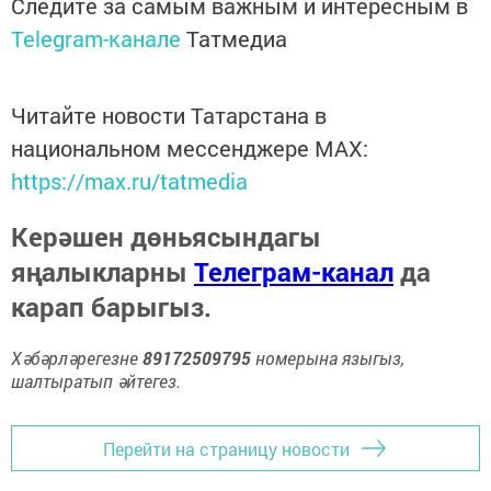
Следите за самым важным и интересным в
Telegram-канале
Татмедиа
Читайте новости Татарстана в
национальном мессенджере MАХ:
https://max.ru/tatmedia
Керәшен дөньясындагы
яңалыкларны
Телеграм-канал
да
карап барыгыз.
Хәбәрләрегезне
89172509795
номерына языгыз,
шалтыратып әйтегез.
Перейти на страницу новости