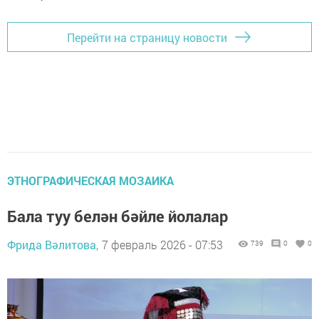
Перейти на страницу новости
ЭТНОГРАФИЧЕСКАЯ МОЗАИКА
Бала туу белән бәйле йолалар
Фрида Вәлитова,
7 февраль 2026 - 07:53
739
0
0