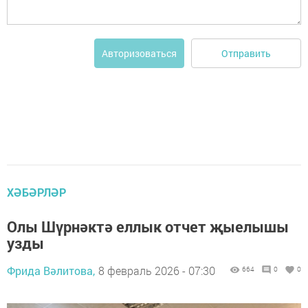
Отправить
Авторизоваться
ХӘБӘРЛӘР
Олы Шүрнәктә еллык отчет җыелышы
узды
Фрида Вәлитова,
8 февраль 2026 - 07:30
664
0
0