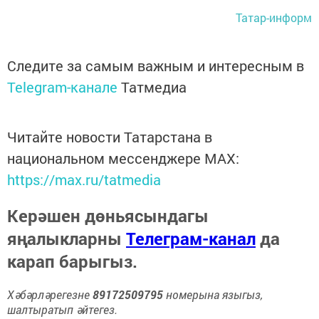
Татар-информ
Следите за самым важным и интересным в
Telegram-канале
Татмедиа
Читайте новости Татарстана в
национальном мессенджере MАХ:
https://max.ru/tatmedia
Керәшен дөньясындагы
яңалыкларны
Телеграм-канал
да
карап барыгыз.
Хәбәрләрегезне
89172509795
номерына языгыз,
шалтыратып әйтегез.