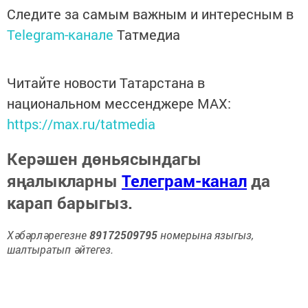
Следите за самым важным и интересным в
Telegram-канале
Татмедиа
Читайте новости Татарстана в
национальном мессенджере MАХ:
https://max.ru/tatmedia
Керәшен дөньясындагы
яңалыкларны
Телеграм-канал
да
карап барыгыз.
Хәбәрләрегезне
89172509795
номерына языгыз,
шалтыратып әйтегез.