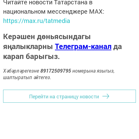
Читайте новости Татарстана в
национальном мессенджере MАХ:
https://max.ru/tatmedia
Керәшен дөньясындагы
яңалыкларны
Телеграм-канал
да
карап барыгыз.
Хәбәрләрегезне
89172509795
номерына языгыз,
шалтыратып әйтегез.
Перейти на страницу новости