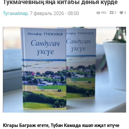
Тукмачевның яңа китабы дөнья күрде
Туганайлар,
7 февраль 2026 - 08:00
692
0
0
Югары Баграж егете, Түбән Камада яшәп иҗат итүче