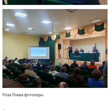
Роза Роева фотолары.