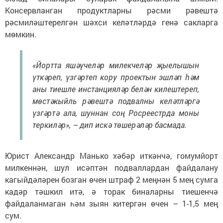
Консервланган продуктларны рәсми рәвештә
рәсмиләштерелгән шәхси келәтләрдә генә сакларга
мөмкин.
«Йортта яшәүчеләр милекчеләр җыелышын
үткәреп, үзгәртеп кору проектын эшләп һәм
аны тиешле инстанцияләр белән килештереп,
мөстәкыйль рәвештә подвалны келәтләргә
үзгәртә ала, шуннан соң Росреестрда моны
теркиләр», – дип искә төшерәләр басмада.
Юрист Александр Манько хәбәр иткәнчә, гомумйорт
милкеннән, шул исәптән подваллардан файдалану
кагыйдәләрен бозган өчен штраф 2 меңнән 5 мең сумга
кадәр тәшкил итә, ә торак биналарны тиешенчә
файдаланмаган һәм зыян китергән өчен – 1-1,5 мең
сум.