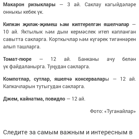
Макарон ризыклары
— 3 ай. Саклау кагыйдәләре
онныкы кебек үк.
Кипкән җиләк-җимеш һәм киптерелгән яшелчәләр
—
10 ай. Яктылык һәм дым кермәслек итеп капланган
савытта сакларга. Корткычлар һәм күгәрек тигәннәрен
алып ташларга.
Томат-пюре
— 12 ай. Банканы ачу белән
үк файдаланырга. Туңудан сакларга.
Компотлар, сутлар, яшелчә консервалар
ы — 12 ай.
Капкачларын тутыгудан сакларга.
Джем, кайнатма, повидло
— 12 ай.
Фото: «Туганайлар»
Следите за самым важным и интересным в