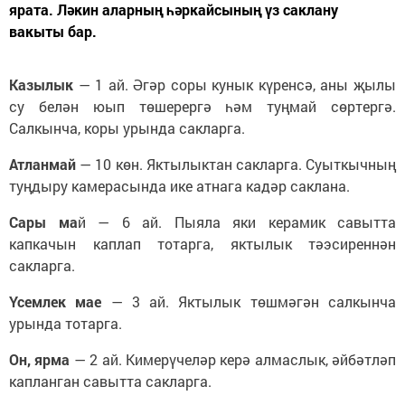
ярата. Ләкин аларның һәркайсының үз саклану
вакыты бар.
Казылык
— 1 ай. Әгәр соры кунык күренсә, аны җылы
су белән юып төшерергә һәм туңмай сөртергә.
Салкынча, коры урында сакларга.
Атланмай
— 10 көн. Яктылыктан сакларга. Суыткычның
туңдыру камерасында ике атнага кадәр саклана.
Сары ма
й — 6 ай. Пыяла яки керамик савытта
капкачын каплап тотарга, яктылык тәэсиреннән
сакларга.
Үсемлек мае
— 3 ай. Яктылык төшмәгән салкынча
урында тотарга.
Он, ярма
— 2 ай. Кимерүчеләр керә алмаслык, әйбәтләп
капланган савытта сакларга.