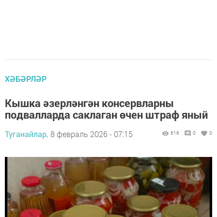
ХӘБӘРЛӘР
Кышка әзерләнгән консервларны
подвалларда саклаган өчен штраф яный
Туганайлар,
8 февраль 2026 - 07:15
616
0
0