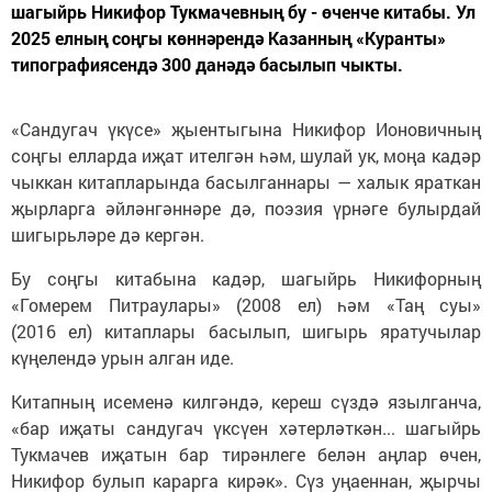
шагыйрь Никифор Тукмачевның бу - өченче китабы. Ул
2025 елның соңгы көннәрендә Казанның «Куранты»
типографиясендә 300 данәдә басылып чыкты.
«Сандугач үкүсе» җыентыгына Никифор Ионовичның
соңгы елларда иҗат ителгән һәм, шулай ук, моңа кадәр
чыккан китапларында басылганнары — халык яраткан
җырларга әйләнгәннәре дә, поэзия үрнәге булырдай
шигырьләре дә кергән.
Бу соңгы китабына кадәр, шагыйрь Никифорның
«Гомерем Питраулары» (2008 ел) һәм «Таң суы»
(2016 ел) китаплары басылып, шигырь яратучылар
күңелендә урын алган иде.
Китапның исеменә килгәндә, кереш сүздә язылганча,
«бар иҗаты сандугач үксүен хәтерләткән... шагыйрь
Тукмачев иҗатын бар тирәнлеге белән аңлар өчен,
Никифор булып карарга кирәк». Сүз уңаеннан, җырчы