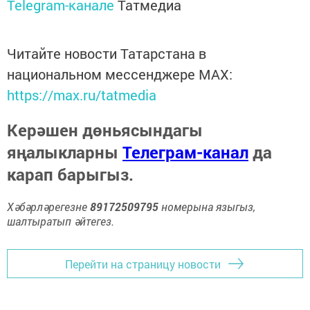
Telegram-канале
Татмедиа
Читайте новости Татарстана в
национальном мессенджере MАХ:
https://max.ru/tatmedia
Керәшен дөньясындагы
яңалыкларны
Телеграм-канал
да
карап барыгыз.
Хәбәрләрегезне
89172509795
номерына языгыз,
шалтыратып әйтегез.
Перейти на страницу новости