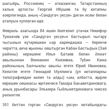
шагыйрь, Россиянең — атказанган, Татарстанның
халык артисты Георгий Ибушев та бу китапны
әзерләгәндә, аның «Сандугач үксүе» дигән исем белән
аталуын хуплаган иде.
Февраль азагында 84 яшен билгеләп үтәчәк Никифор
Тукмачев үзе «Сандугач үксүе»н бастырып чыгару
чыгымын күтәрешкән һәр карендәшкә — беренче
чиратта, акча җыюны оештырган Кабан Бастырык (Зәй
районы) керәшене Илья Батаев белән Әхмәт
авылыннан Вениамин Князевка, Түбән Кама
районының Балчыклы авылы егете Юрий Ивановка,
Келәтле егете Геннадий Муллинга (ул китапларны
типографиядән килеп тә алды) һәм, әлбәттә, җирле
керәшен оешмасы җитәкчесе Тамара Баһаветдиновага,
аның урынбасары Эльмира Гыйльметдиновага чиксез
рәхмәтле.
351 биттән торган «Сандугач үксүе» китабындагы