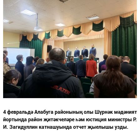
4 февральдә Алабуга районының олы Шүрнәк мәдәният
йортында район җитәкчеләре һәм юстиция министры Р.
И. Загидуллин катнашуында отчет җыелышы узды.