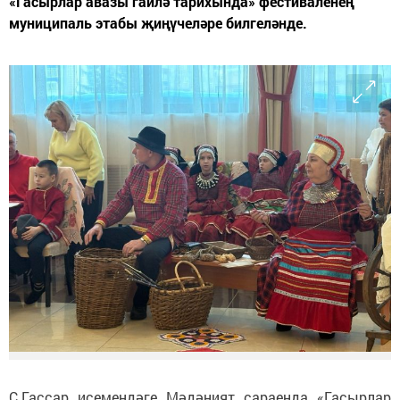
«Гасырлар авазы гаилә тарихында» фестиваленең
муниципаль этабы җиңүчеләре билгеләнде.
С.Гассар исемендәге Мәдәният сараенда «Гасырлар