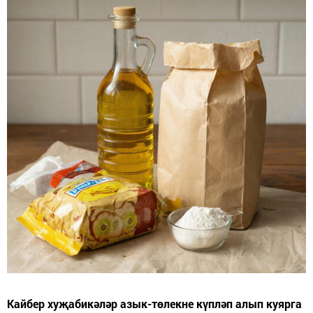
Кайбер хуҗабикәләр азык-төлекне күпләп алып куярга