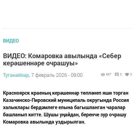
ВИДЕО
ВИДЕО: Комаровка авылында «Себер
керәшеннәре очрашуы»
Туганайлар,
7 февраль 2026 - 09:00
667
0
0
Красноярск краеның керәшеннәр төпләнеп яши торган
Казачинско-Пировский муниципаль округында Россия
халыклары бердәмлеге елына багышланган чаралар
башланып китте. Шушы уңайдан, беренче зур очрашу
Комаровка авылында уздырылган.