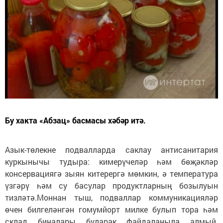
Бу хакта «Абзац» басмасы хәбәр итә.
Азык-төлекне подвалларда саклау антисанитария
куркынычы тудыра: кимерүчеләр һәм бөҗәкләр
консервациягә зыян китерергә мөмкин, ә температура
үзгәрү һәм су басулар продуктларның бозылуын
тизләтә.Моннан тыш, подваллар коммуникацияләр
өчен билгеләнгән гомумйорт милке булып тора һәм
склад биналары буларак файдаланыла алмый.