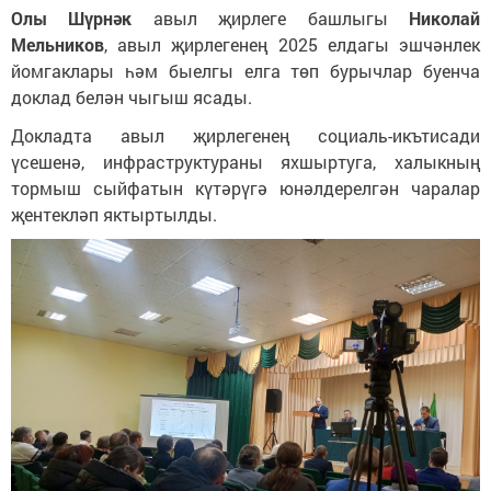
Олы Шүрнәк
авыл җирлеге башлыгы
Николай
Мельников
, авыл җирлегенең 2025 елдагы эшчәнлек
йомгаклары һәм быелгы елга төп бурычлар буенча
доклад белән чыгыш ясады.
Докладта авыл җирлегенең социаль-икътисади
үсешенә, инфраструктураны яхшыртуга, халыкның
тормыш сыйфатын күтәрүгә юнәлдерелгән чаралар
җентекләп яктыртылды.