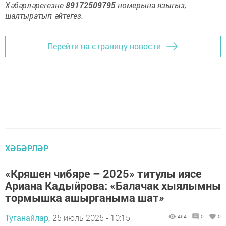
Хәбәрләрегезне
89172509795
номерына языгыз,
шалтыратып әйтегез.
Перейти на страницу новости
ХӘБӘРЛӘР
«Кряшен чибяре – 2025» титулы иясе
Ариана Кадыйрова: «Балачак хыялымны
тормышка ашырганыма шат»
Туганайлар,
25 июль 2025 - 10:15
464
0
0