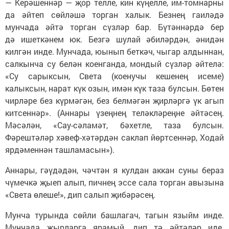
— Керәшеннәр — җор телле, кин күңелле, им-томнарны
да әйтеп сөйләшә торган халык. Безнең гаиләдә
мунчада әйтә торган сүзләр бар. Бүтәннәрдә бер
дә ишеткәнем юк. Безгә шулай әбиләрдән, әнидән
килгән инде. Мунчада, юынып беткәч, чыгар алдыннан,
салкынча су белән коенганда, мондый сүзләр әйтелә:
«Су сарыксын, Света (коенучы кешенең исеме)
калыксын, нарат күк озын, имән күк таза булсын. Бөтен
чирләре без күрмәгән, без белмәгән җирләргә үк агып
китсеннәр». (Аннары үзеңнең теләкләреңне әйтәсең.
Мәсәлән, «Сау-сәламәт, бәхетле, таза булсын.
Фәрештәләр хәвеф-хәтәрдән саклап йөртсеннәр, Ходай
ярдәменнән ташламасын»).
Аннары, гәүдәдән, чәчтән я кулдан аккан суны бераз
чүмечкә җыеп алып, пичнең эссе сала торган авызына
«Света өлеше!», дип салып җибәрәсең.
Мунча турында сөйли башлагач, тагын языйм инде.
Мунчада җырларга ярамый, дип тә әйтәләр иде.