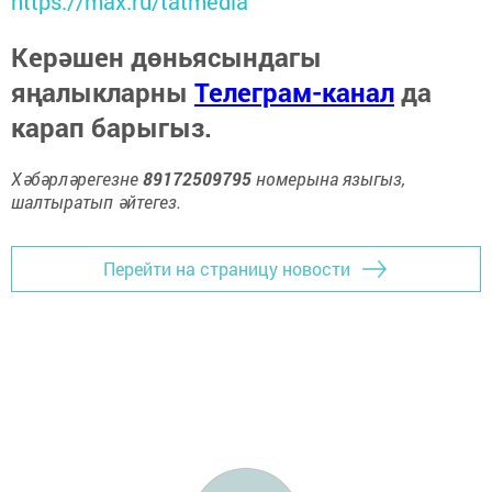
https://max.ru/tatmedia
Керәшен дөньясындагы
яңалыкларны
Телеграм-канал
да
карап барыгыз.
Хәбәрләрегезне
89172509795
номерына языгыз,
шалтыратып әйтегез.
Перейти на страницу новости