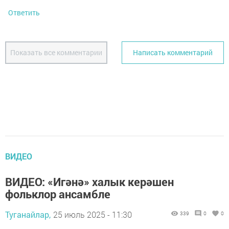
Ответить
Показать все комментарии
Написать комментарий
ВИДЕО
ВИДЕО: «Игәнә» халык керәшен
фольклор ансамбле
Туганайлар,
25 июль 2025 - 11:30
339
0
0