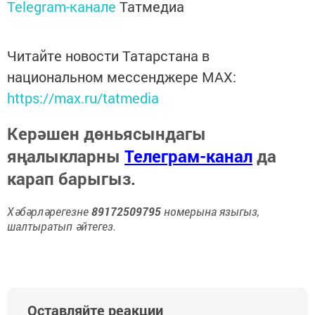
Telegram-канале
Татмедиа
Читайте новости Татарстана в
национальном мессенджере MАХ:
https://max.ru/tatmedia
Керәшен дөньясындагы
яңалыкларны
Телеграм-канал
да
карап барыгыз.
Хәбәрләрегезне
89172509795
номерына языгыз,
шалтыратып әйтегез.
Оставляйте реакции