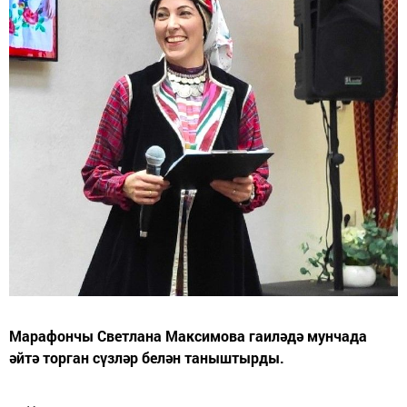
Марафончы Светлана Максимова гаиләдә мунчада
әйтә торган сүзләр белән таныштырды.