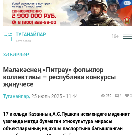
ТУГАНАЙЛАР
16+
Татарстан
ХӘБӘРЛӘР
Мәләкәснең «Питрау» фольклор
коллективы – республика конкурсы
җиңүчесе
Туганайлар,
25 июль 2025 - 11:44
396
1
2
17 июльдә Казанның А.С.Пушкин исемендәге мәдәният
үзәгендә матди булмаган этнокультура мирасы
объектларының иң яхшы паспортына багышланган