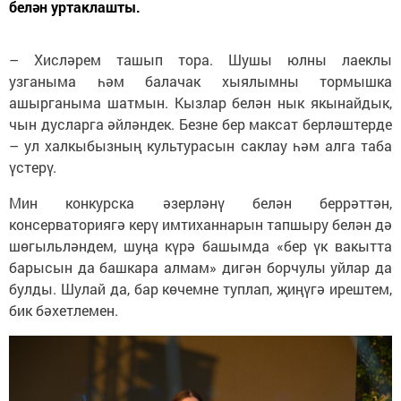
белән уртаклашты.
– Хисләрем ташып тора. Шушы юлны лаеклы
узганыма һәм балачак хыялымны тормышка
ашырганыма шатмын. Кызлар белән нык якынайдык,
чын дусларга әйләндек. Безне бер максат берләштерде
– ул халкыбызның культурасын саклау һәм алга таба
үстерү.
Мин конкурска әзерләнү белән беррәттән,
консерваториягә керү имтиханнарын тапшыру белән дә
шөгыльләндем, шуңа күрә башымда «бер үк вакытта
барысын да башкара алмам» дигән борчулы уйлар да
булды. Шулай да, бар көчемне туплап, җиңүгә ирештем,
бик бәхетлемен.