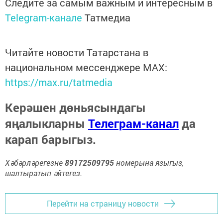
Следите за самым важным и интересным в
Telegram-канале
Татмедиа
Читайте новости Татарстана в
национальном мессенджере MАХ:
https://max.ru/tatmedia
Керәшен дөньясындагы
яңалыкларны
Телеграм-канал
да
карап барыгыз.
Хәбәрләрегезне
89172509795
номерына языгыз,
шалтыратып әйтегез.
Перейти на страницу новости