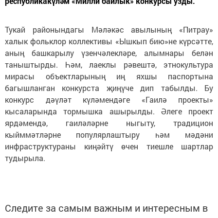
республикакүләм «Милли байлык» конкурсы узды.
Тукай районындагы Мәләкәс авылының «Питрау»
халык фольклор коллективы «Ышкып бию»не күрсәтте,
аның башкарылу үзенчәлекләре, алымнары белән
таныштырды. Һәм, лаеклы рәвештә, этнокультура
мирасы объектларының иң яхшы паспортына
багышланган конкурста җиңүче дип табылды. Бу
конкурс дәүләт күләмендәге «Гаилә проекты»
кысаларында тормышка ашырылды. Әлеге проект
ярдәмендә, гаиләләрне ныгыту, традицион
кыйммәтләрне популярлаштыру һәм мәдәни
инфраструктураны киңәйтү өчен тиешле шартлар
тудырыла.
Следите за самым важным и интересным в