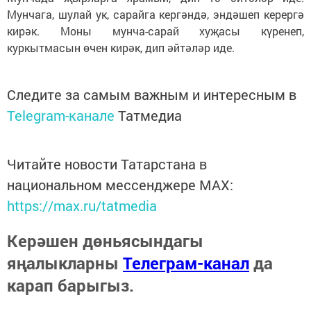
Мунчага, шулай ук, сарайга кергәндә, эндәшеп керергә
кирәк. Моны мунча-сарай хуҗасы күренеп,
куркытмасын өчен кирәк, дип әйтәләр иде.
Следите за самым важным и интересным в
Telegram-канале
Татмедиа
Читайте новости Татарстана в
национальном мессенджере MАХ:
https://max.ru/tatmedia
Керәшен дөньясындагы
яңалыкларны
Телеграм-канал
да
карап барыгыз.