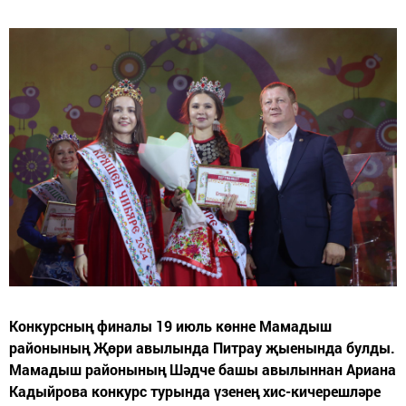
Конкурсның финалы 19 июль көнне Мамадыш
районының Җөри авылында Питрау җыенында булды.
Мамадыш районының Шәдче башы авылыннан Ариана
Кадыйрова конкурс турында үзенең хис-кичерешләре