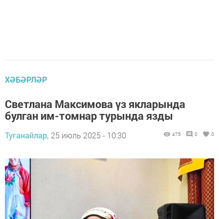
ХӘБӘРЛӘР
Светлана Максимова үз якларында
булган им-томнар турында язды
Туганайлар,
25 июль 2025 - 10:30
475
0
0