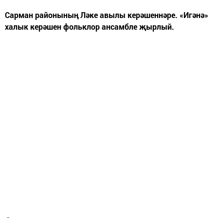
Сарман районының Ләке авылы керәшеннәре. «Игәнә»
халык керәшен фольклор ансамбле җырлый.