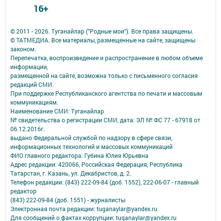
16+
© 2011 - 2026. Туганайлар ("Родные мои"). Все права защищены.
© ТАТМЕДИА. Все материалы, размещенные на сайте, защищены
законом.
Перепечатка, воспроизведение и распространение в любом объеме
информации,
размещенной на сайте, возможна только с письменного согласия
редакций СМИ.
При поддержке Республиканского агентства по печати и массовым
коммуникациям.
Наименование СМИ: Туганайлар
№ свидетельства о регистрации СМИ, дата: ЭЛ № ФС 77 - 67918 от
06.12.2016г.
выдано Федеральной службой по надзору в сфере связи,
информационных технологий и массовых коммуникаций
ФИО главного редактора: Губина Юлия Юрьевна
Адрес редакции: 420066, Российская Федерация, Республика
Татарстан, г. Казань, ул. Декабристов, д. 2.
Телефон редакции: (843) 222-09-84 (доб. 1552), 222-06-07 - главный
редактор
(843) 222-09-84 (доб. 1551) - журналисты
Электронная почта редакции: tuganaylar@yandex.ru
Для сообщений о фактах коррупции: tuganaylar@yandex.ru