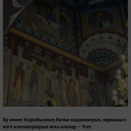
Бу көнне Ходаебызның Качка кадаклануын, куркыныч
изге азаплануларын искә алалар – Үгет.