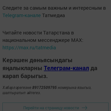
Следите за самым важным и интересным в
Telegram-канале
Татмедиа
Читайте новости Татарстана в
национальном мессенджере MАХ:
https://max.ru/tatmedia
Керәшен дөньясындагы
яңалыкларны
Телеграм-канал
да
карап барыгыз.
Хәбәрләрегезне
89172509795
номерына языгыз,
шалтыратып әйтегез.
Перейти на страницу новости