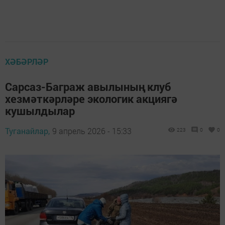
ХӘБӘРЛӘР
Сарсаз-Баграж авылының клуб
хезмәткәрләре экологик акциягә
кушылдылар
Туганайлар,
9 апрель 2026 - 15:33
223
0
0