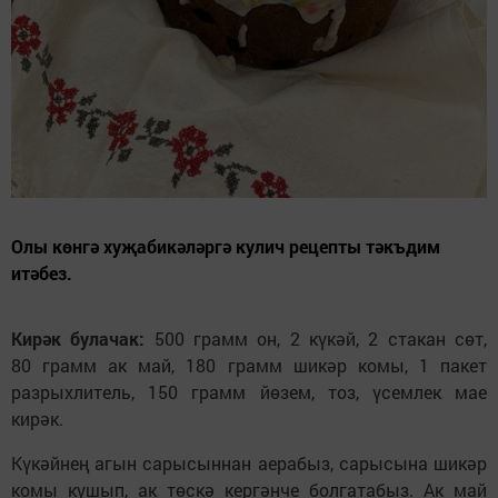
Олы көнгә хуҗабикәләргә кулич рецепты тәкъдим
итәбез.
Кирәк булачак:
500 грамм он, 2 күкәй, 2 стакан сөт,
80 грамм ак май, 180 грамм шикәр комы, 1 пакет
разрыхлитель, 150 грамм йөзем, тоз, үсемлек мае
кирәк.
Күкәйнең агын сарысыннан аерабыз, сарысына шикәр
комы кушып, ак төскә кергәнче болгатабыз. Ак май