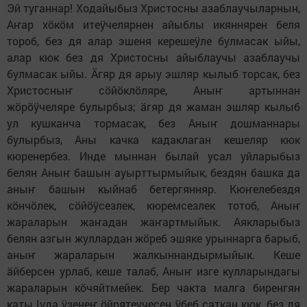
Эй туганнар! Ходайыбыз Христосны азаблаучыларнын,
Аҥар хӧкӧм итеӱчелярнен айыблы икяннярен беля
тороб, без дя алар эшеня керешеӱле булмасак ыйы,
алар кюк без дя Христосны айыблаучы азаблаучы
булмасак ыйы. Ӓгяр дя арыу эшляр кылыб торсак, без
Христосныҥ сӧйӧклӧляре, Аныҥ артыннан
жӧрӧӱчеляре булырбыз; ӓгяр дя жаман эшляр кылыб
ул кушканча тормасак, без Аныҥ дошманнары
булырбыз, Аны качка кадаклаган кешеляр кюк
кюренербез. Инде мыннан былай усал уйларыбыз
белян Аныҥ башын ауырттырмыйык, бездян башка да
аныҥ башын кыйнаб бетергянняр. Кюҥелебездя
кӧнчӧлек, сӧйӧӱсезлек, кюремсезлек тотоб, Аныҥ
жараларын жаҥадан жаҥартмыйык. Аякларыбыз
белян азгын жуллардан жӧреб эшяке урыннарга барыб,
аныҥ жараларын жалкыннандырмыйык. Кеше
ӓйберсен урлаб, кеше талаб, Аныҥ изге кулларындагы
жараларын кӧчяйтмейек. Бер чакта малга биренгян
каты Iуда ӱзенеҥ ӧйрятеyчесен ӱбеб саткан кюк, без дя