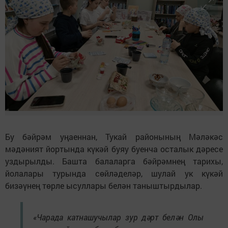
Бу бәйрәм уңаеннан, Тукай районының Мәләкәс
мәдәният йортында күкәй буяу буенча осталык дәресе
уздырылды. Башта балаларга бәйрәмнең тарихы,
йолалары турында сөйләделәр, шулай ук күкәй
бизәүнең төрле ысуллары белән таныштырдылар.
«Чарада катнашучылар зур дәрт белән Олы