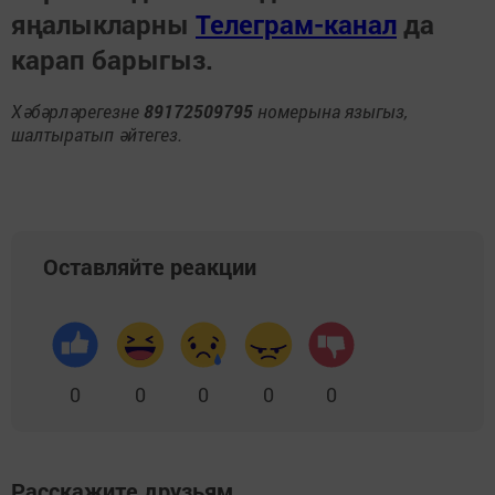
яңалыкларны
Телеграм-канал
да
карап барыгыз.
Хәбәрләрегезне
89172509795
номерына языгыз,
шалтыратып әйтегез.
Оставляйте реакции
0
0
0
0
0
Расскажите друзьям