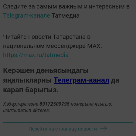
Следите за самым важным и интересным в
Telegram-канале
Татмедиа
Читайте новости Татарстана в
национальном мессенджере MАХ:
https://max.ru/tatmedia
Керәшен дөньясындагы
яңалыкларны
Телеграм-канал
да
карап барыгыз.
Хәбәрләрегезне
89172509795
номерына языгыз,
шалтыратып әйтегез.
Перейти на страницу новости