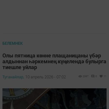
БЕЛЕМНЕК
Олы пятница көнне плащаницаны үбәр
алдыннан һәркемнең күңелендә булырга
тиешле уйлар
Туганайлар,
10 апрель 2026 - 07:02
2367
0
11