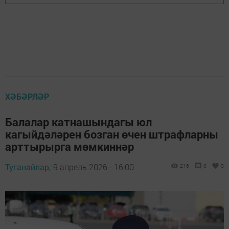
ХӘБӘРЛӘР
Балалар катнашындагы юл
кагыйдәләрен бозган өчен штрафларны
арттырырга мөмкиннәр
Туганайлар,
9 апрель 2026 - 16:00
216
0
0