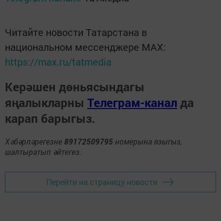
Читайте новости Татарстана в
национальном мессенджере MАХ:
https://max.ru/tatmedia
Керәшен дөньясындагы
яңалыкларны
Телеграм-канал
да
карап барыгыз.
Хәбәрләрегезне
89172509795
номерына языгыз,
шалтыратып әйтегез.
Перейти на страницу новости