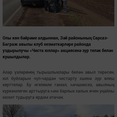
Олы көн бәйрәме алдыннан, Зәй районының Сарсаз-
Баграж авылы клуб хезмәткәрләре районда
уздырылучы «Чиста юллар» акциясенә зур теләк белән
кушылдылар.
Алар үзләренең тырышлыклары белән авыл тирәсен,
юл буйларын чүп-чардан чистарту эшенә зур өлеш
керттеләр. Бу игелекле гамәл, һичшиксез, авылның
күркәмлеген арттыруга һәм барлык халык өчен уңайлы
мохит тудыруга ярдәм итәчәк.