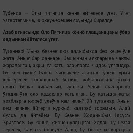
Түбәндә – Олы пятница көнне әйтеләсе үгет. Үгет
үзгәртелмичә, чиркәү-керәшен язуында бирелде.
Азаб атнасында Оло Пятница кӧннӧ плащаницаны ӱбяр
алдыннан ӓйтелясе ӱгет.
Туганнар! Мына безнеҥ кюз алдыбызда бер кеше ӱле
жата. Аныҥ бар саннары башыннан аякларына чаклы
жараланган, акры Ул каты азабларга чыдаб ӱлгяндер.
Бу кем икян? Башы чянечкеле агачтан ӱргян yрмя
кейгерелеб жараланыб беткян, кабыргасына ӱткен
сӧнгӧ белян чянчелгян; куллры белян аякларына
ӱтядян-ӱтя оло кадаклар кагылган. Бу катыдан-каты
азабларга кюреб ӱлеӱче кем икян? Эй туганнар, Аныҥ
кем икянен ӓйтергя куркыб, калтраб торамын. Алай
булса да ӓйтейем: Бу безнен Ходайыбыз Iисусъ
Христосъ. Бу кӧннӧ, жирне булдырган Ходай, бу безгя
терелек, саулык биреӱче Алла, бу безне коткарырга