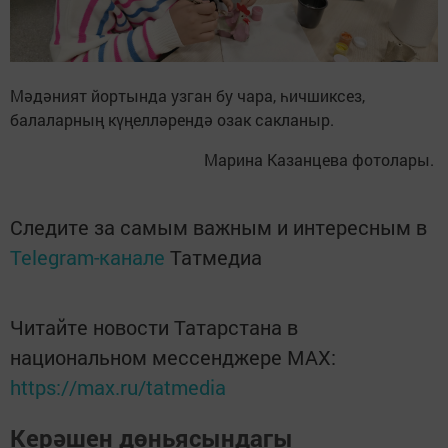
Мәдәният йортында узган бу чара, һичшиксез,
балаларның күңелләрендә озак сакланыр.
Марина Казанцева фотолары.
Следите за самым важным и интересным в
Telegram-канале
Татмедиа
Читайте новости Татарстана в
национальном мессенджере MАХ:
https://max.ru/tatmedia
Керәшен дөньясындагы