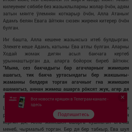
килеyенеҥ сябябе без жазыклыларны жолар ӧчӧн, aдям
затын мяҥге ӱлемнян коткарыр ӧчӧн, Алла Атаныҥ
Адамъ белян Евага äйткян сюзен жиреня китерер ӧчӧн
булган.
Иҥ башта, Алла кешене жазыксыз итеб булдырган.
Элекеге кеше Адамъ, катыны Ева атлы булган. Аларны
Ходай жомак дигян асыл бакчага кертеб
урыннаштырган да, аларга бойорок биреб äйткян:
“Мына, сез бакчадыгы бар агачларныҥ жимешен
ашагыз, тик бакча уртасындагы бер жакшыны-
жаманны белдеря торган агачныҥ гна жимешен
ашамагыз, аннан жимеш ашарга рӧксят жук, aгяр дя
ашасагыз, шул кӧннюк ӱлярсез
”.
Все новости кряшен в Телеграм-канале -
здесь
Шайтан, Аллага yч итеб, кешенеҥ жомакта бик
Подпишитесь
рахятлектя торганына кӧнчӧлӧгӧ килеб, жылан эченя
кергян дя; Алла жимешен ашарга кушмаган агачка
менеб, чырмалыб торган. Бер дя бер табкыр, Ева шул