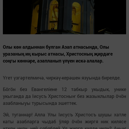
Олы көн алдыннан булган Азап атнасында, Олы
уразаның иң кырыс атнасы, Христосның җирдәге
соңгы көннәре, азапланып үлүен искә алалар.
Үгет үзгәртелмичә, чиркәү-керәшен язуында бирелде.
Бӧгӧн без Евангелiене 12 табкыр укыдык, унике
укыганда да Iисусъ Христосныҥ без жазыклылар ӧчӧн
азабланыуы турысында эшеттек.
Эй, туганнар! Алла Улы Iисусъ Христосъ шушы хатле
каты азабларга чыдаб ӱляр ӧчӧн жиргя ник килясе
иткян икян, ней сябяблей Ул жиргя килде икян? Аныҥ