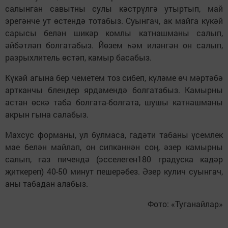
салынган савытны сулы кәстрүлгә утыртып, май
эрегәнче ут өстендә тотабыз. Суынгач, ак майга күкәй
сарысы белән шикәр комлы катнашманы салып,
әйбәтләп болгатабыз. Йөзем һәм иләнгән он салып,
разрыхлитель өстәп, камыр басабыз.
Күкәй агына бер чеметем тоз сибеп, күләме өч мәртәбә
артканчы блендер ярдәмендә болгатабыз. Камырны
астан өскә таба болгата-болгата, шушы катнашманы
акрын гына салабыз.
Махсус форманы, ул булмаса, гадәти табаны үсемлек
мае белән майлап, он сипкәннән соң, әзер камырны
салып, газ пичендә (эсселеген180 градуска кадәр
җиткереп) 40-50 минут пешерәбез. Әзер кулич суынгач,
аны табадан алабыз.
Фото: «Туганайлар»