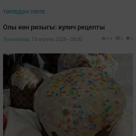
ТӨРЛЕДӘН-ТӨРЛЕ
Олы көн ризыгы: кулич рецепты
Туганайлар,
10 апрель 2026 - 08:00
213
0
0