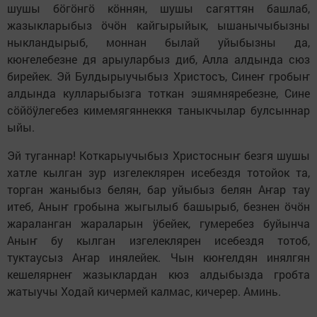
шушы бӧгӧнгӧ кӧннян, шушы сагяттян башлаб,
жазыкларыбыз ӧчӧн кайгырыйык, ышанычыбызны
ныкландырыб, моннан былай уйыбызны да,
кюҥелебезне дя арыуларбыз диб, Алла алдында сюз
бирейек. Эй Булдырыучыбыз Христосъ, Синеҥ гробыҥ
алдында кулларыбызга тоткан эшямняребезне, Сине
cӧйӧӱлегебез кимемягяннеккя таныкчылар булсыннар
ыйы.
Эй туганнар! Коткарыучыбыз Христосныҥ безгя шушы
хатле кылган зур изгелеклярен исебездя тотойок та,
торган жаныбыз белян, бар уйыбыз белян Аҥар тау
итеб, Аныҥ гробына жыгылыб башырыб, безнен ӧчӧн
жараланган жараларын ӱбейек, гумеребез буйынча
Аныҥ бу кылган изгелеклярен исебездя тотоб,
туктаусыз Аҥар инялейек. Чын кюҥелдян инялгян
кешелярнеҥ жазыклардан кюз алдыбызда гробта
жатыучы Ходай кичермей калмас, кичерер. Аминь.