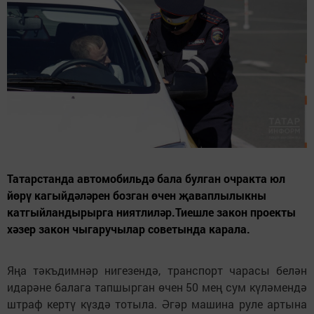
Татарстанда автомобильдә бала булган очракта юл
йөрү кагыйдәләрен бозган өчен җаваплылыкны
катгыйландырырга ниятлиләр.Тиешле закон проекты
хәзер закон чыгаручылар советында карала.
Яңа тәкъдимнәр нигезендә, транспорт чарасы белән
идарәне балага тапшырган өчен 50 мең сум күләмендә
штраф кертү күздә тотыла. Әгәр машина руле артына