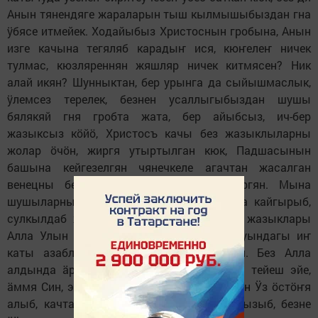
Анын тянендяге жараларын тыш кылмышыбыздан гна
ӱбясе итмейек. Ходайыбыз Христоснын гробына, Анын
изге качына тегяляб карадыҥ ися, кюҥелеҥ ничек
тулмас, кюзляреннян жяшляр ничек китмясен? Ник
алай икян? Шунныктан, бер урынга да сыйышмаслык,
ӱлемсез терелек, безнен усаллыгыбыздан шушы
бялякяй гня гробта жата, бер aйыбсыз, ич-бер
жазыксыз кӧйӧ, Христосъ качы без жазыклыларны
жолар ӧчӧн, жиргя утыртылган кюк, Падшасынын
башына кейгезелгян чянечкеле агачтан жасалган
венецны безнен усал уйларыбызны ӱргян. Мына
шушыларны уйлаб, Аныҥ гробы алдында кайгырыб,
сулкылдаб жылаб торорга тейеш, дoнья жазыклары
Алла Улын качка кютярткян. Голгофа тауындагы иҥ
каты азабларга тюзяргя тейешле иткян. Без Алла
алдында ӓр-турыдан жазыклы кешеляргя тейеш эйе,
ӓммя Син, эй Алла Улы, дoнья жазыкларын Ӱз ӧстӧҥя
алыб, качта Ӱзенеҥ кадерле каныҥны агызыб, безне