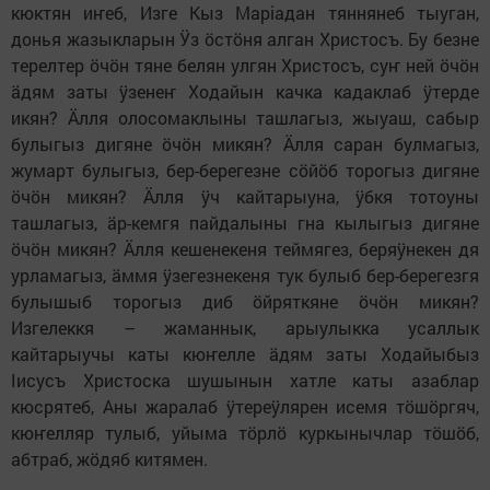
кюктян иҥеб, Изге Кыз Марiадан тяннянеб тыуган,
дoнья жазыкларын Ӱз ӧстӧня алган Христосъ. Бу безне
терелтер ӧчӧн тяне белян yлгян Христосъ, суҥ ней ӧчӧн
ӓдям заты ӱзенеҥ Ходайын качка кадаклаб ӱтерде
икян? Ӓлля олосомаклыны ташлагыз, жыуаш, сабыр
булыгыз дигяне ӧчӧн микян? Ӓлля саран булмагыз,
жумарт булыгыз, бер-берегезне сӧйӧб торогыз дигяне
ӧчӧн микян? Ӓлля ӱч кайтарыуна, ӱбкя тотоуны
ташлагыз, ӓр-кемгя пайдалыны гна кылыгыз дигяне
ӧчӧн микян? Ӓлля кешенекеня теймягез, беряӱнекен дя
урламагыз, ӓммя ӱзегезнекеня тук булыб бер-берегезгя
булышыб торогыз диб ӧйряткяне ӧчӧн микян?
Изгелеккя – жаманнык, арыулыкка усаллык
кайтарыучы каты кюҥелле ӓдям заты Ходайыбыз
Iисусъ Христоска шушынын хатле каты азаблар
кюсрятеб, Аны жаралаб ӱтереӱлярен исемя тӧшӧргяч,
кюҥелляр тулыб, уйыма тӧрлӧ куркынычлар тӧшӧб,
абтраб, жӧдяб китямен.