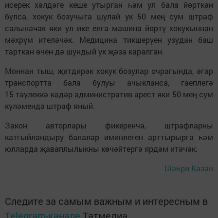
исерек хәлдәге кеше утырган һәм ул бала йөрткән
булса, хокук бозучыга шулай ук 50 мең сум штраф
салыначак яки ул ике елга машина йөртү хокукыннан
мәхрүм ителәчәк. Медицина тикшерүен узудан баш
тарткан өчен дә шундый ук җәза каралган.
Моннан тыш, җитдирәк хокук бозулар очрагында, әгәр
транспортта бала булуы ачыкланса, гаеплегә
15 тәүлеккә кадәр административ арест яки 50 мең сум
күләмендә штраф яный.
Закон авторлары фикеренчә, штрафларны
катгыйландыру балалар иминлеген арттырырга һәм
юлларда җаваплылыкны көчәйтергә ярдәм итәчәк.
Шәһри Казан
Следите за самым важным и интересным в
Telegram-канале
Татмедиа