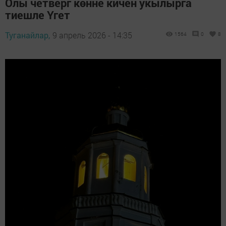
Олы четверг көнне кичен укылырга
тиешле Үгет
Туганайлар,
9 апрель 2026 - 14:35
1564
0
8