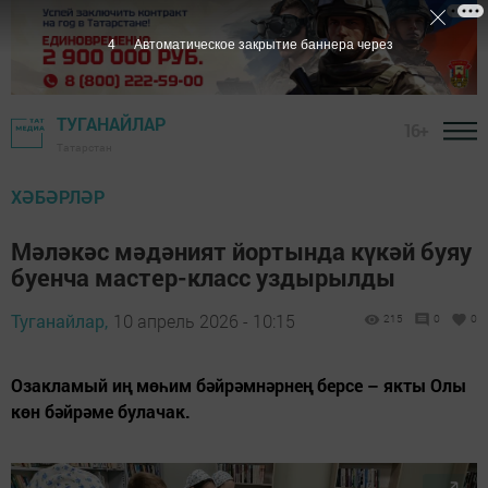
2
Автоматическое закрытие баннера через
ТУГАНАЙЛАР
16+
Татарстан
ХӘБӘРЛӘР
Мәләкәс мәдәният йортында күкәй буяу
буенча мастер-класс уздырылды
Туганайлар,
10 апрель 2026 - 10:15
215
0
0
Озакламый иң мөһим бәйрәмнәрнең берсе – якты Олы
көн бәйрәме булачак.