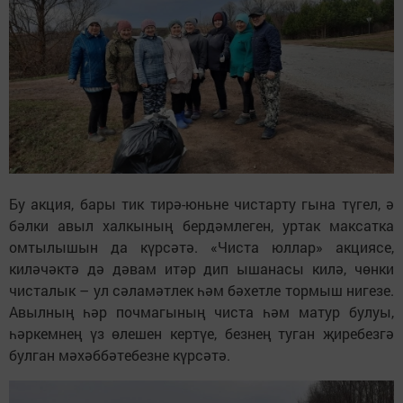
Бу акция, бары тик тирә-юньне чистарту гына түгел, ә
бәлки авыл халкының бердәмлеген, уртак максатка
омтылышын да күрсәтә. «Чиста юллар» акциясе,
киләчәктә дә дәвам итәр дип ышанасы килә, чөнки
чисталык – ул сәламәтлек һәм бәхетле тормыш нигезе.
Авылның һәр почмагының чиста һәм матур булуы,
һәркемнең үз өлешен кертүе, безнең туган җиребезгә
булган мәхәббәтебезне күрсәтә.