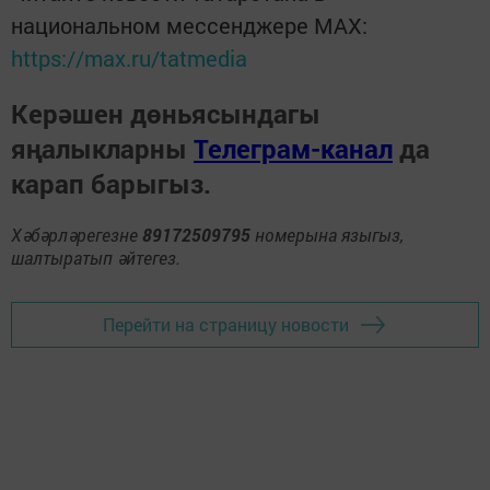
национальном мессенджере MАХ:
https://max.ru/tatmedia
Керәшен дөньясындагы
яңалыкларны
Телеграм-канал
да
карап барыгыз.
Хәбәрләрегезне
89172509795
номерына языгыз,
шалтыратып әйтегез.
Перейти на страницу новости