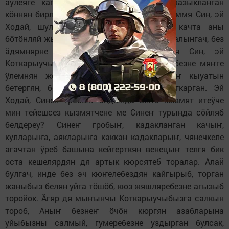
ӓӱлеяге кагярдян жолган Адамъ ата жазыкланган
кӧннян бирле безнен ӧстя кагяр торган, ӓммя Син, эй
Ходай, шул кагярне Ӱз ӧстӧҥя алыб, качта аны
бӧтӧнляй жыуган. Дoньядян ӱтеб, гробка салынгач, без
ӓдямнярне мяҥге ӱлем кӧткян, ӓммя Син, эй
Коткарыучыбыз, безнеҥ ӧчӧн Ӱзеҥ ӱлеб, безне мяҥге
ӱлемнян жолган, ӱлемеҥ белян ӱлемнеҥ кыуатын
бетергян, безне шайтан коллогоннан коткарган. Эй
Ходай, Синеҥ гробыҥ алдында Сиҥа кызмят итеӱче
мин тейешсез кызмятчене ме Синеҥ турында сӧйляб
белдереy? Синеҥ гробыҥ, кадакланган качыҥ,
кулларыҥа, аякларыҥа каккан кадакларыҥ, чянечкеле
агачтан ӱреб башына кейгерткян венецыҥ телгя бик
оста кешелярдян дя артык кюрсятеб торалар. Алай
булгач, инде без эч кюҥелебездян кайгырыб, торган
жаныбыз белян уйга тӧшӧб, кюз жяшляребезне агызыб
торойок. Ӓгяр дя мыҥынчы Коткарыучыбызга салкын
тороб, Аныҥ безнеҥ ӧчӧн кюргян азабларына
уйыбызны салмый, гумеребезне уздырган булсак,