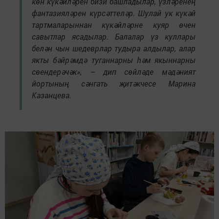
көн күкәйләрен бизи башладылар, үзләренең
фантазияләрен күрсәттеләр. Шулай ук күкәй
тартмаларыннан күкәйләрне куяр өчен
савытлар ясадылар. Балалар үз куллары
белән чын шедеврлар тудыра алдылар, алар
якты бәйрәмдә туганнарны һәм якыннарны
сөендерәчәк», – дип сөйләде мәдәният
йортының сәнгать җитәкчесе Марина
Казанцева.