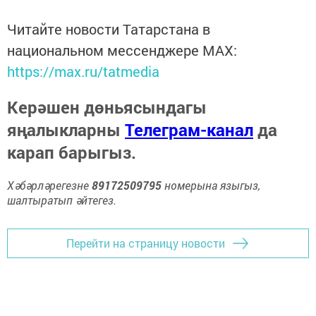
Читайте новости Татарстана в
национальном мессенджере MАХ:
https://max.ru/tatmedia
Керәшен дөньясындагы
яңалыкларны
Телеграм-канал
да
карап барыгыз.
Хәбәрләрегезне
89172509795
номерына языгыз,
шалтыратып әйтегез.
Перейти на страницу новости