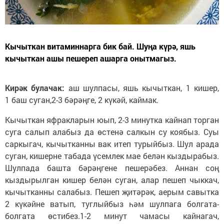
Кычыткан витаминнарга бик бай. Шуңа күрә, яшь
кычыткан ашы пешереп ашарга онытмагыз.
Кирәк булачак:
аш шулпасы, яшь кычыткан, 1 кишер,
1 баш суган,2-3 бәрәңге, 2 күкәй, каймак.
Кычыткан яфракларын юып, 2-3 минутка кайнап торган
суга салып алабыз да өстенә салкын су коябыз. Суы
саркыгач, кычытканны вак итеп турыйбыз. Шул арада
суган, кишерне табада үсемлек мае белән кыздырабыз.
Шулпада башта бәрәңгене пешерәбез. Аннан соң
кыздырылган кишер белән суган, алар пешеп чыккач,
кычытканны салабыз. Пешеп җитәрәк, аерым савытка
2 күкәйне ватып, туглыйбыз һәм шулпага болгата-
болгата өстибез.1-2 минут чамасы кайнагач,