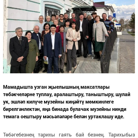
Мамадышта узган җыелышның максатлары
төбәкчеләрне туплау, аралаштыру, таныштыру, шулай
ук, эшләп килүче музейны киңәйтү мөмкинлеге
бирелгәнлектән, яңа бинада булачак музейны нинди
темага оештыру мәсьәләләре белән уртаклашу иде.
Төбәгебезнең тарихы гаять бай безнең. Тарихыбыз