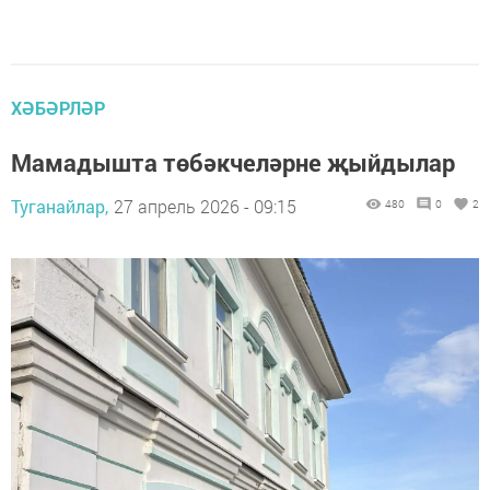
ХӘБӘРЛӘР
Мамадышта төбәкчеләрне җыйдылар
Туганайлар,
27 апрель 2026 - 09:15
480
0
2