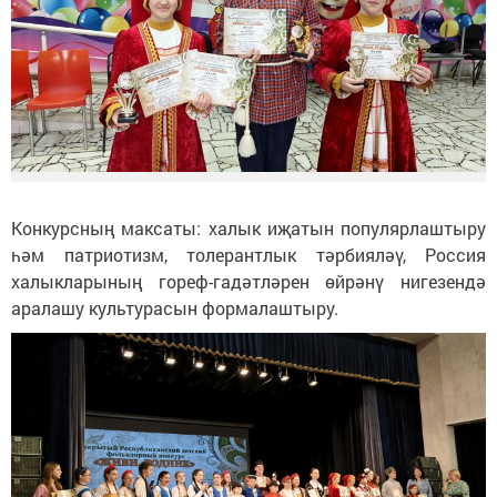
Конкурсның максаты: халык иҗатын популярлаштыру
һәм патриотизм, толерантлык тәрбияләү, Россия
халыкларының гореф-гадәтләрен өйрәнү нигезендә
аралашу культурасын формалаштыру.