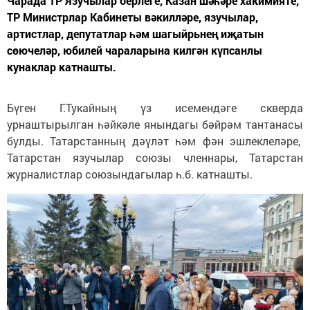
Чарада ТР Язучылар берлеге, Казан шәһәре хакимияте,
ТР Министрлар Кабинеты вәкилләре, язучылар,
артистлар, депутатлар һәм шагыйрьнең иҗатын
сөючеләр, юбилей чараларына килгән күпсанлы
кунаклар катнашты.
Бүген Г.Тукайның үз исемендәге скверда
урнаштырылган һәйкәле янындагы бәйрәм тантанасы
булды. Татарстанның дәүләт һәм фән эшлеклеләре,
Татарстан язучылар союзы членнары, Татарстан
журналистлар союзындагылар һ.б. катнашты.