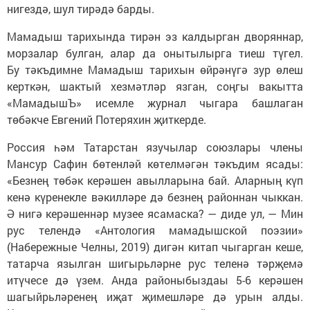
нигездә, шул тирәдә барды.
Мамадыш тарихында тирән эз калдырган дворяннар,
морзалар булган, алар да онытылырга тиеш түгел.
Бу тәкъдимне Мамадыш тарихын өйрәнүгә зур өлеш
керткән, шактый хезмәтләр язган, соңгы вакытта
«МамадышЪ» исемле журнал чыгара башлаган
төбәкче Евгений Потеряхин җиткерде.
Россия һәм Татарстан язучылар союзлары члены
Мансур Сафин бөтенләй көтелмәгән тәкъдим ясады:
«Безнең төбәк керәшен авылларына бай. Аларның күп
кенә күренекле вәкилләре дә безнең районнан чыккан.
Ә нигә керәшеннәр музее ясамаска? — диде ул, — Мин
рус телендә «Антология мамадышской поэзии»
(Набережные Челны, 2019) дигән китап чыгарган кеше,
татарча язылган шигырьләрне рус теленә тәрҗемә
итүчесе дә үзем. Анда районыбыздаы 5-6 керәшен
шагыйрьләренең иҗат җимешләре дә урын алды.