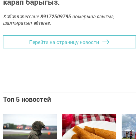
карап барыгыз.
Хәбәрләрегезне
89172509795
номерына языгыз,
шалтыратып әйтегез.
Перейти на страницу новости
Топ 5 новостей