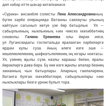
дип хәбәр итте шәһәр китапханәсе.
«Сүрәкә» ансамбле солисты
Лена Александровна
ның
бүген хәрби операциядә Ватанны саклаучы улының
кайтуын сагынып көтүе үзе бер батырлык Ул —
сабырлыкның, ныклыкның һәм чиксез мәхәббәтнең
символы.
Галина Еремеева
олы йөрәк иясе,
ул Луганскидагы госпитальдә яраланган хәрбиләргә
ярдәм кулы суза. Аның әлеге изге эше —
кешелеклелекнең, шәфкатьлелекнең иң югары ноктасы.
Ул, үзенең җылы сүзе, назлы карашы белән, яралы
йөрәкләргә дәва бирә. Бу ике изге җанлы апалар безнең
заманның чын батырлары. Аларның гаиләләренә,
Ватанга булган мәхәббәтләре, сабырлыклары һәм
ныклыклары безгә үрнәк булып тора.