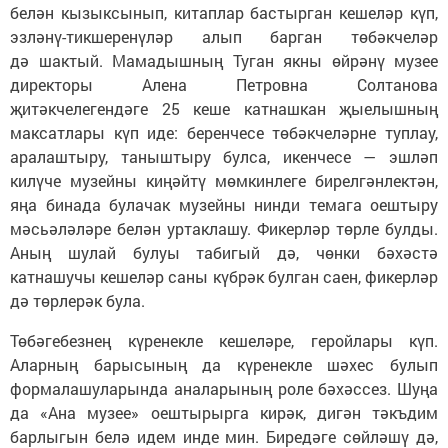
белән кызыксынып, китаплар бастырган кешеләр күп,
эзләнү-тикшеренүләр алып барган төбәкчеләр
дә шактый. Мамадышның Туган якны өйрәнү музее
директоры Алена Петровна Солтанова
җитәкчелегендәге 25 кеше катнашкан җыелышның
максатлары күп иде: беренчесе төбәкчеләрне туплау,
аралаштыру, таныштыру булса, икенчесе — эшләп
килүче музейны киңәйтү мөмкинлеге бирелгәнлектән,
яңа бинада булачак музейны нинди темага оештыру
мәсьәләләре белән уртаклашу. Фикерләр төрле булды.
Аның шулай булуы табигый дә, чөнки бәхәстә
катнашучы кешеләр саны күбрәк булган саен, фикерләр
дә төрлерәк була.
Төбәгебезнең күренекле кешеләре, геройлары күп.
Аларның барысының да күренекле шәхес булып
формалашуларында аналарының роле бәхәссез. Шуңа
да «Ана музее» оештырырга кирәк, дигән тәкъдим
барлыгын белә идем инде мин. Биредәге сөйләшү дә,