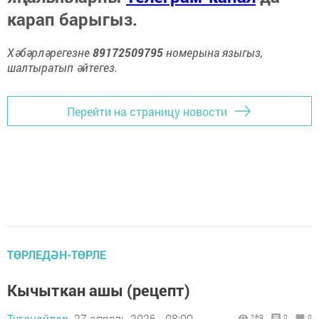
карап барыгыз.
Хәбәрләрегезне
89172509795
номерына языгыз,
шалтыратып әйтегез.
Перейти на страницу новости
ТӨРЛЕДӘН-ТӨРЛЕ
Кычыткан ашы (рецепт)
Туганайлар,
27 апрель 2026 - 08:00
269
0
0