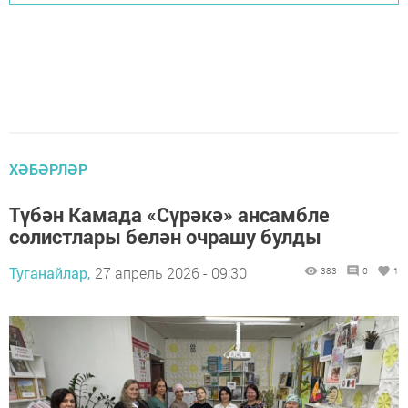
ХӘБӘРЛӘР
Түбән Камада «Сүрәкә» ансамбле
солистлары белән очрашу булды
Туганайлар,
27 апрель 2026 - 09:30
383
0
1