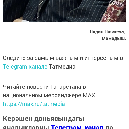
Лидия Пасыева,
Мамадыш.
Следите за самым важным и интересным в
Telegram-канале
Татмедиа
Читайте новости Татарстана в
национальном мессенджере MАХ:
https://max.ru/tatmedia
Керәшен дөньясындагы
яңалыкларны
Телеграм-канал
да