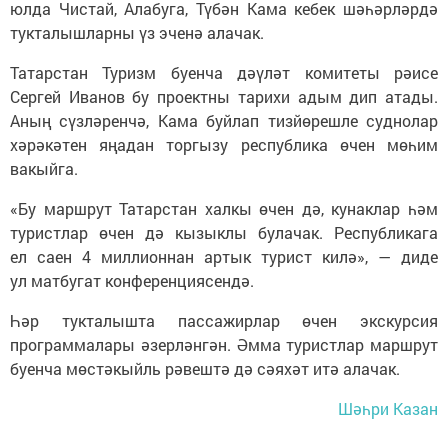
юлда Чистай, Алабуга, Түбән Кама кебек шәһәрләрдә
тукталышларны үз эченә алачак.
Татарстан Туризм буенча дәүләт комитеты рәисе
Сергей Иванов бу проектны тарихи адым дип атады.
Аның сүзләренчә, Кама буйлап тизйөрешле суднолар
хәрәкәтен яңадан торгызу республика өчен мөһим
вакыйга.
«Бу маршрут Татарстан халкы өчен дә, кунаклар һәм
туристлар өчен дә кызыклы булачак. Республикага
ел саен 4 миллионнан артык турист килә», — диде
ул матбугат конференциясендә.
Һәр тукталышта пассажирлар өчен экскурсия
программалары әзерләнгән. Әмма туристлар маршрут
буенча мөстәкыйль рәвештә дә сәяхәт итә алачак.
Шәһри Казан