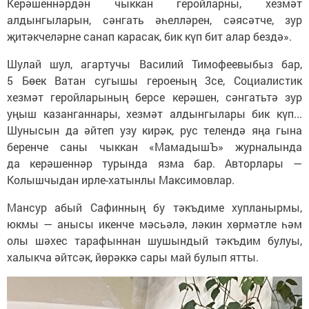
Керәшеннәрдән чыккан геройларны, хезмәт
алдынгыларын, сәнгать әһелләрен, сәясәтче, зур
җитәкчеләрне санап карасак, бик күп бит алар бездә».
Шулай шул, агартучы Василий Тимофеевыбыз бар,
5 Бөек Ватан сугышы героеның 3се, Социалистик
хезмәт геройларының берсе керәшен, сәнгатьтә зур
уңыш казанганнары, хезмәт алдынгылары бик күп...
Шунысын да әйтеп узу кирәк, рус телендә яңа гына
беренче саны чыккан «МамадышЪ» журналында
да керәшеннәр турында язма бар. Авторлары —
Колышчыдан ирле-хатынлы Максимовлар.
Мансур абый Сафинның бу тәкъдиме хупланырмы,
юкмы — анысы икенче мәсьәлә, ләкин хөрмәтле һәм
олы шәхес тарафыннан шушындый тәкъдим булуы,
халыкча әйтсәк, йөрәккә сары май булып ятты.