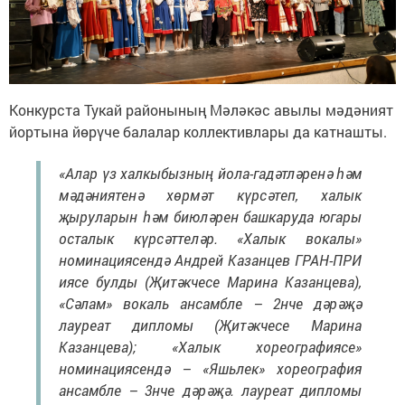
Конкурста Тукай районының Мәләкәс авылы мәдәният
йортына йөрүче балалар коллективлары да катнашты.
«Алар үз халкыбызның йола-гадәтләренә һәм
мәдәниятенә хөрмәт күрсәтеп, халык
җыруларын һәм биюләрен башкаруда югары
осталык күрсәттеләр. «Халык вокалы»
номинациясендә Андрей Казанцев ГРАН-ПРИ
иясе булды (Җитәкчесе Марина Казанцева),
«Сәлам» вокаль ансамбле – 2нче дәрәҗә
лауреат дипломы (Җитәкчесе Марина
Казанцева); «Халык хореографиясе»
номинациясендә – «Яшьлек» хореография
ансамбле – 3нче дәрәҗә. лауреат дипломы