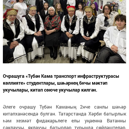
Очрашуга «Түбән Кама транспорт инфраструктурасы
көллияте» студентлары, шәһәрнең 6нчы мәктәп
укучылары, китап сөюче укучылар килгән.
Әлеге очрашу Түбән Каманың 2нче санлы шәһәр
китапханәсендә булган. Татарстанда Хәрби батырлык
һәм хезмәт фидакарьлеге елы уңаенна Ватанны
саклаучы, яклаучы батырлар турында сөйләштеләр,