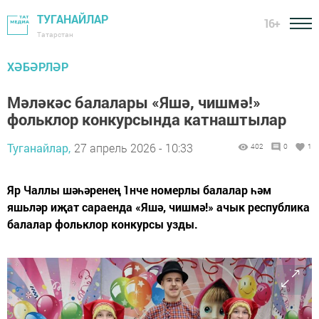
ТУГАНАЙЛАР
16+
Татарстан
ХӘБӘРЛӘР
Мәләкәс балалары «Яшә, чишмә!»
фольклор конкурсында катнаштылар
Туганайлар,
27 апрель 2026 - 10:33
402
0
1
Яр Чаллы шәһәренең 1нче номерлы балалар һәм
яшьләр иҗат сараенда «Яшә, чишмә!» ачык республика
балалар фольклор конкурсы узды.