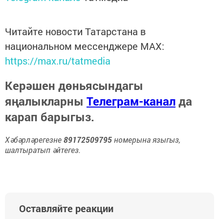
Читайте новости Татарстана в
национальном мессенджере MАХ:
https://max.ru/tatmedia
Керәшен дөньясындагы
яңалыкларны
Телеграм-канал
да
карап барыгыз.
Хәбәрләрегезне
89172509795
номерына языгыз,
шалтыратып әйтегез.
Оставляйте реакции