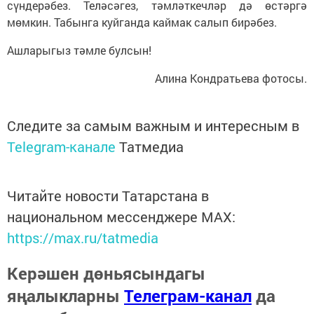
сүндерәбез. Теләсәгез, тәмләткечләр дә өстәргә
мөмкин. Табынга куйганда каймак салып бирәбез.
Ашларыгыз тәмле булсын!
Алина Кондратьева фотосы.
Следите за самым важным и интересным в
Telegram-канале
Татмедиа
Читайте новости Татарстана в
национальном мессенджере MАХ:
https://max.ru/tatmedia
Керәшен дөньясындагы
яңалыкларны
Телеграм-канал
да