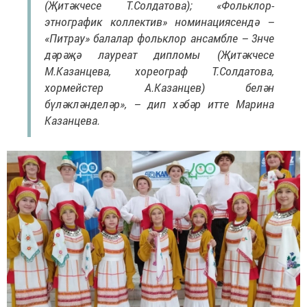
(Җитәкчесе Т.Солдатова); «Фольклор-
этнографик коллектив» номинациясендә –
«Питрау» балалар фольклор ансамбле – 3нче
дәрәҗә лауреат дипломы (Җитәкчесе
М.Казанцева, хореограф Т.Солдатова,
хормейстер А.Казанцев) белән
бүләкләнделәр», – дип хәбәр итте Марина
Казанцева.