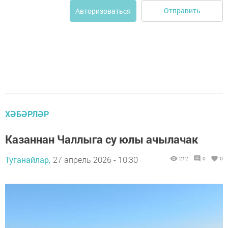
Отправить
Авторизоваться
ХӘБӘРЛӘР
Казаннан Чаллыга су юлы ачылачак
Туганайлар,
27 апрель 2026 - 10:30
212
0
0