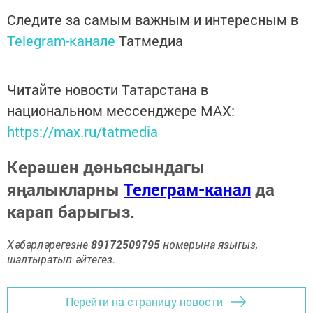
Следите за самым важным и интересным в
Telegram-канале
Татмедиа
Читайте новости Татарстана в
национальном мессенджере MАХ:
https://max.ru/tatmedia
Керәшен дөньясындагы
яңалыкларны
Телеграм-канал
да
карап барыгыз.
Хәбәрләрегезне
89172509795
номерына языгыз,
шалтыратып әйтегез.
Перейти на страницу новости