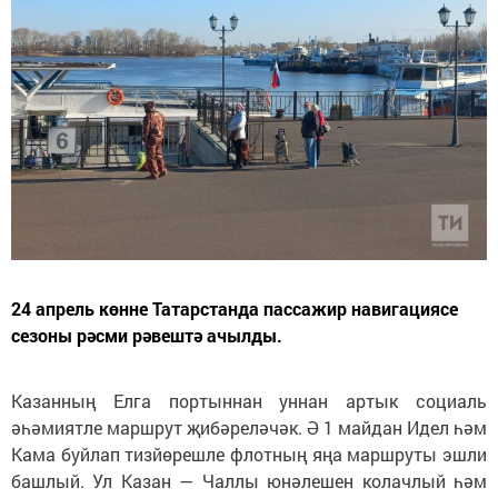
24 апрель көнне Татарстанда пассажир навигациясе
сезоны рәсми рәвештә ачылды.
Казанның Елга портыннан уннан артык социаль
әһәмиятле маршрут җибәреләчәк. Ә 1 майдан Идел һәм
Кама буйлап тизйөрешле флотның яңа маршруты эшли
башлый. Ул Казан — Чаллы юнәлешен колачлый һәм