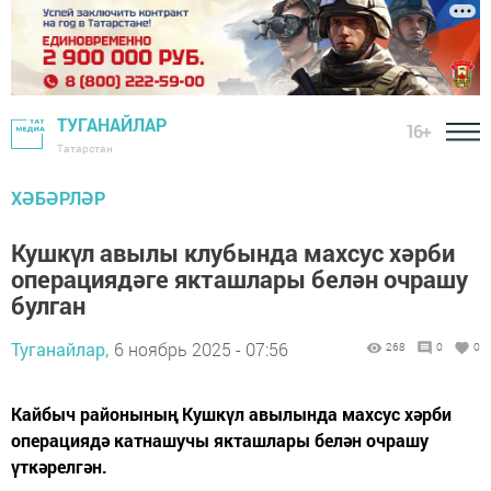
ТУГАНАЙЛАР
16+
Татарстан
ХӘБӘРЛӘР
Кушкүл авылы клубында махсус хәрби
операциядәге якташлары белән очрашу
булган
Туганайлар,
6 ноябрь 2025 - 07:56
268
0
0
Кайбыч районының Кушкүл авылында махсус хәрби
операциядә катнашучы якташлары белән очрашу
үткәрелгән.