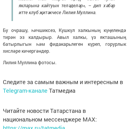
якларына кайтуын теләделәр», – дип хәбәр
итте клуб җитәкчесе Лилия Муллина.
Бу очрашу, һичшиксез, Кушкүл халкының күңелендә
тирән эз калдырыр. Авыл халкы, үз якташының
батырлыгын һәм фидакарьлеген күреп, горурлык
хисләре кичергәндер.
Лилия Муллина фотосы.
Следите за самым важным и интересным в
Telegram-канале
Татмедиа
Читайте новости Татарстана в
национальном мессенджере MАХ:
https://max.ru/tatmedia