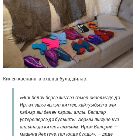
Килен каенанага охшаш була, диләр.
«Әни белән бергә яшәгән гомер сизелмәде дә.
Иртән эшкә чыгып киттек, кайтуыбызга әни
кайнар аш белән каршы алды. Балалар
үстерешергә дә булышты. Аерым яшәүне күз
алдына да китерә алмыйм. Ирем Валерий —
машина йөртүче, гел юлда булды», — диде