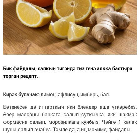
Бик файдалы, салкын тигәндә тиз генә аякка бастыра
торган рецепт.
Кирәк булачак:
лимон, әфлисун, имбирь, бал.
Бөтенесен дә иттарткыч яки блендер аша үткәрәбез.
Әзер массаны банкага салып суткычка, яки шакмак
формасна салып, морозилкага куябыз. Чәйгә 1 калак
шуны салып эчәбез. Тәмле дә, ә иң мөһиме, файдалы.