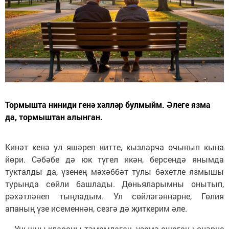
Тормышта ниниди генә хәлләр булмыйм. Әлеге язма
да, тормыштан алынган.
Кинәт кенә ул яшәреп китте, кызларча очынып кына
йөри. Сәбәбе дә юк түгел икән, берсендә янымда
тукталды да, үзенең мәхәббәт тулы бәхетле язмышы
турында сөйли башлады. Дөньяларымны онытып,
рәхәтләнеп тыңладым. Ул сөйләгәннәрне, Гөлия
апаның үзе исеменнән, сезгә дә җиткерим әле.
— Унынчы классны тәмамлагач, үземә ошаган һөнәрне