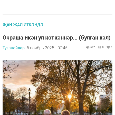
ҖАН ҖАЛ ИТКӘНДӘ
Очраша икән ул көткәннәр... (булган хәл)
Туганайлар,
6 ноябрь 2025 - 07:45
627
0
0