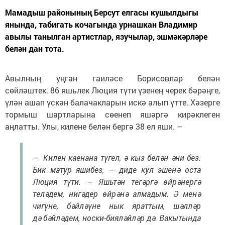
Мамадыш районының Берсут елгасы кушылдыгы
янында, табигать кочагында урнашкан Владимир
авылы танылган артистлар, язучылар, эшмәкәрләре
белән дан тота.
Авылның уңган гаиләсе Борисовлар белән
сөйләштек. 86 яшьлек Люция түти үзенең черек бәрәңге,
үлән ашап үскән балачакларын искә алып үтте. Хәзерге
тормыш шартларына сөенеп яшәргә кирәклеген
аңлатты. Улы, килене белән бергә 38 ел яши. –
– Килен каенана түгел, ә кыз белән әни без.
Бик матур яшибез, — диде кул эшенә оста
Люция түти. – Яшьтән тегәргә өйрәнергә
теләдем, нигәдер өйрәнә алмадым. Ә менә
чигүне, бәйләүне нык яраттым, шәлләр
дә бәйләдем, носки-бияләйләр дә. Вакытында