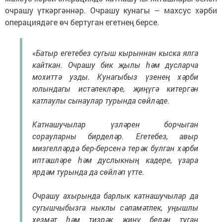
очрашу үткәргәннәр. Очрашу кунагы – махсус хәрби
операциядәге өч бертуган егетнең берсе.
«Батыр егетебез сугыш кырыннан кыска ялга
кайткан. Очрашу бик җылы һәм дусларча
мохиттә узды. Кунагыбыз үзенең хәрби
юлындагы истәлекләре, җиңүгә китергән
катлаулы сынаулар турында сөйләде.
Катнашучылар үзләрен борчыган
сорауларны бирделәр. Егетебез, авыр
мизгелләрдә бер-берсенә терәк булган хәрби
иптәшләре һәм дуслыкның кадере, үзара
ярдәм турында да сөйләп үтте.
Очрашу ахырында барлык катнашучылар да
сугышчыбызга ныклы сәламәтлек, уңышлы
хезмәт һәм тизрәк җиңү белән туган