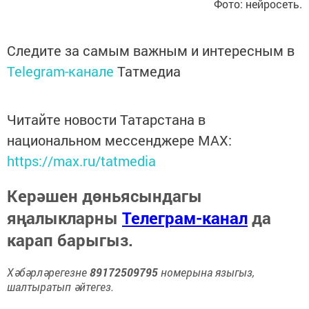
Фото: нейросеть.
Следите за самым важным и интересным в
Telegram-канале
Татмедиа
Читайте новости Татарстана в
национальном мессенджере MАХ:
https://max.ru/tatmedia
Керәшен дөньясындагы
яңалыкларны
Телеграм-канал
да
карап барыгыз.
Хәбәрләрегезне
89172509795
номерына языгыз,
шалтыратып әйтегез.