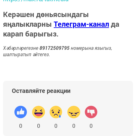
Керәшен дөньясындагы
яңалыкларны
Телеграм-канал
да
карап барыгыз.
Хәбәрләрегезне
89172509795
номерына языгыз,
шалтыратып әйтегез.
Оставляйте реакции
0
0
0
0
0