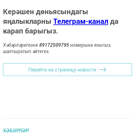
Керәшен дөньясындагы
яңалыкларны
Телеграм-канал
да
карап барыгыз.
Хәбәрләрегезне
89172509795
номерына языгыз,
шалтыратып әйтегез.
Перейти на страницу новости
ХӘБӘРЛӘР