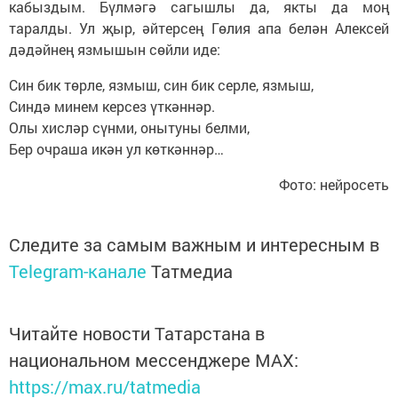
кабыздым. Бүлмәгә сагышлы да, якты да моң
таралды. Ул җыр, әйтерсең Гөлия апа белән Алексей
дәдәйнең язмышын сөйли иде:
Син бик төрле, язмыш, син бик серле, язмыш,
Синдә минем керсез үткәннәр.
Олы хисләр сүнми, онытуны белми,
Бер очраша икән ул көткәннәр…
Фото: нейросеть
Следите за самым важным и интересным в
Telegram-канале
Татмедиа
Читайте новости Татарстана в
национальном мессенджере MАХ:
https://max.ru/tatmedia