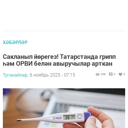
ХӘБӘРЛӘР
Сакланып йөрегез! Татарстанда грипп
һәм ОРВИ белән авыручылар арткан
Туганайлар,
6 ноябрь 2025 - 07:15
269
0
0