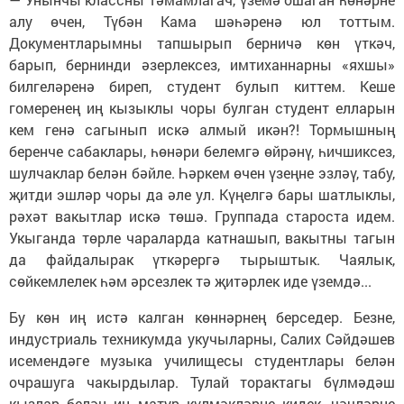
алу өчен, Түбән Кама шәһәренә юл тоттым.
Документларымны тапшырып берничә көн үткәч,
барып, бернинди әзерлексез, имтиханнарны «яхшы»
билгеләренә биреп, студент булып киттем. Кеше
гомеренең иң кызыклы чоры булган студент елларын
кем генә сагынып искә алмый икән?! Тормышның
беренче сабаклары, һөнәри белемгә өйрәнү, һичшиксез,
шулчаклар белән бәйле. Һәркем өчен үзеңне эзләү, табу,
җитди эшләр чоры да әле ул. Күңелгә бары шатлыклы,
рәхәт вакытлар искә төшә. Группада староста идем.
Укыганда төрле чараларда катнашып, вакытны тагын
да файдалырак үткәрергә тырыштык. Чаялык,
сөйкемлелек һәм әрсезлек тә җитәрлек иде үземдә...
Бу көн иң истә калган көннәрнең берседер. Безне,
индустриаль техникумда укучыларны, Салих Сәйдәшев
исемендәге музыка училищесы студентлары белән
очрашуга чакырдылар. Тулай торактагы бүлмәдәш
кызлар белән иң матур күлмәкләрне кидек, чәчләрне