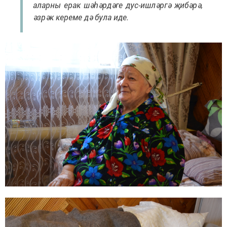
аларны ерак шәһәрдәге дус-ишләргә җибәрә,
әзрәк кереме дә була иде.