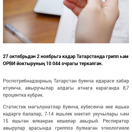
27 октябрьдән 2 ноябрьгә кадәр Татарстанда грипп һәм
ОРВИ йоктыруның 10 044 очрагы теркәлгән.
Роспотребнадзорның Татарстан буенча идарәсе хәбәр
итүенчә, авыручылар алдагы атнага караганда 8,7
процентка күбрәк.
Статистик мәгълүматлар буенча, күбесенчә ике яшькә
кадәрге балалар, 7-14 яшьлек мәктәп укучылары һәм
15 яшьтән өлкәнрәк кешеләр авырый. Респиратор
авырулар арасында гриппоз булмаган этиологияле