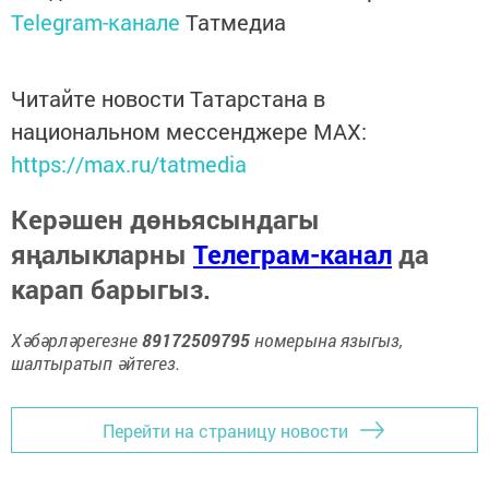
Telegram-канале
Татмедиа
Читайте новости Татарстана в
национальном мессенджере MАХ:
https://max.ru/tatmedia
Керәшен дөньясындагы
яңалыкларны
Телеграм-канал
да
карап барыгыз.
Хәбәрләрегезне
89172509795
номерына языгыз,
шалтыратып әйтегез.
Перейти на страницу новости