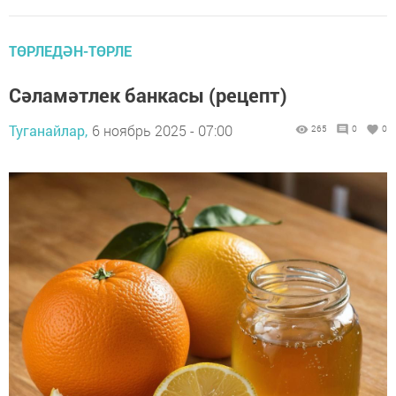
ТӨРЛЕДӘН-ТӨРЛЕ
Сәламәтлек банкасы (рецепт)
Туганайлар,
6 ноябрь 2025 - 07:00
265
0
0