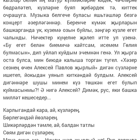
бөдрәләтеп, күзләрне буяп җибәрдек тә, киттек
очрашуга. Музыка белгече буласы яшьтәшләр безгә
концерт әзерләгәннәр. Беренче күмәк җырларын
башкарганда ук, күземә озын буйлы, зәңгәр күзле егет
чалынды. Ничектер күңелне җәлеп итте ул үзенә.
«Бу егет белән биемичә кайтсам, исемем Гөлия
булмасын», дип уйлап куйдым эчемнән генә. Ул җырга
оста булса, мин биюдә калыша торган түгел. «Хәзер
сезнең өчен Алексей Павлов җырлый» дигән сүзләрне
ишетеп, йокыдан уянып киткәндәй булдым. Алексей
дигәннәре шушы минем күз төшкән егет булып
куймасынмы?! Ә нигә Алексей? Димәк, рус, яки башка
милләт кешеседер...
Карлыгандай кара, ай, күзләрең,
Бөрлегәндәй йөзләрең.
Шикәрләрдән тәмле, ай, балдан татлы
Сөям дигән сүзләрең.
Менә сиңа мә... Нинди шәп җырлый ул! Рус телендә