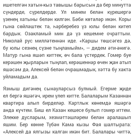
ишетелгән хатын-кыз тавышы барысын да бер минутта
сүндерде, сүрелдерде. Ул минем белән күрешергә
үзенең хатыны белән килгән. Бәби көтәләр икән. Коры
гына сөйләштек тә, һәрберебез үз юлы белән китеп
бардык. Озакламый мин дә үз кешемне очраттым.
Николай рус милләтеннән иде. «Каршы төшсәгез дә,
бу юлы сезнең сүзне тыңламыйм», — дидем әти-әнигә.
Матур гына яшәп киттек, өч бала үстердек. Гомер буе
керәшен җырларын тыңлап, керәшеннәр өчен җан атып
яшәсәм дә, Алексей белән очрашмадык, хәтта бу хакта
уйламадым да.
Язмыш дигәнең сынауларсыз булмый. Егерме җиде
ел бергә яшәгәч, ирем үлеп китте. Балаларым Казаннан
квартира алып бирделәр. Картлык көнемдә яшәргә
анда күчтем. Биш ел Казан кешесе булып гомер иттем.
Элекке дусларым, хезмәттәшләрем белән аралашып
яшим. Бер көнне Түбән Кама кызы Фая шалтырата:
«Алексей да ялгызы калган икән бит. Балалары читтә,