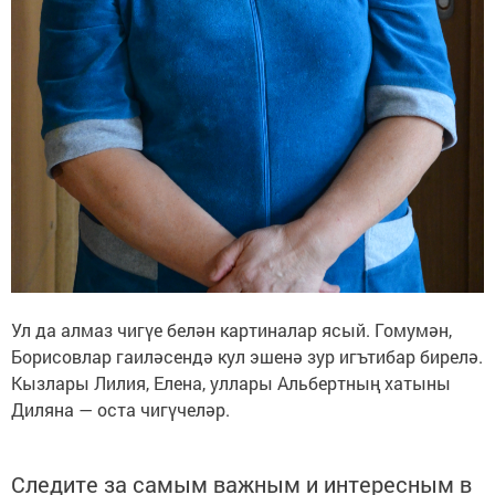
Ул да алмаз чигүе белән картиналар ясый. Гомумән,
Борисовлар гаиләсендә кул эшенә зур игътибар бирелә.
Кызлары Лилия, Елена, уллары Альбертның хатыны
Диляна — оста чигүчеләр.
Следите за самым важным и интересным в