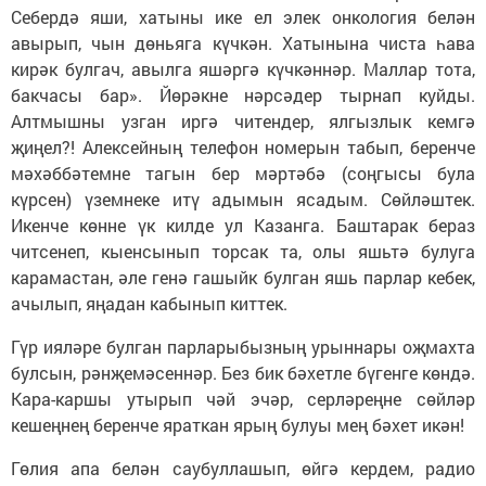
Себердә яши, хатыны ике ел элек онкология белән
авырып, чын дөньяга күчкән. Хатынына чиста һава
кирәк булгач, авылга яшәргә күчкәннәр. Маллар тота,
бакчасы бар». Йөрәкне нәрсәдер тырнап куйды.
Алтмышны узган иргә читендер, ялгызлык кемгә
җиңел?! Алексейның телефон номерын табып, беренче
мәхәббәтемне тагын бер мәртәбә (соңгысы була
күрсен) үземнеке итү адымын ясадым. Сөйләштек.
Икенче көнне үк килде ул Казанга. Баштарак бераз
читсенеп, кыенсынып торсак та, олы яшьтә булуга
карамастан, әле генә гашыйк булган яшь парлар кебек,
ачылып, яңадан кабынып киттек.
Гүр ияләре булган парларыбызның урыннары оҗмахта
булсын, рәнҗемәсеннәр. Без бик бәхетле бүгенге көндә.
Кара-каршы утырып чәй эчәр, серләреңне сөйләр
кешеңнең беренче яраткан ярың булуы мең бәхет икән!
Гөлия апа белән саубуллашып, өйгә кердем, радио