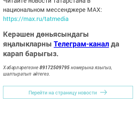
Читайте новости Татарстана в
национальном мессенджере MАХ:
https://max.ru/tatmedia
Керәшен дөньясындагы
яңалыкларны
Телеграм-канал
да
карап барыгыз.
Хәбәрләрегезне
89172509795
номерына языгыз,
шалтыратып әйтегез.
Перейти на страницу новости