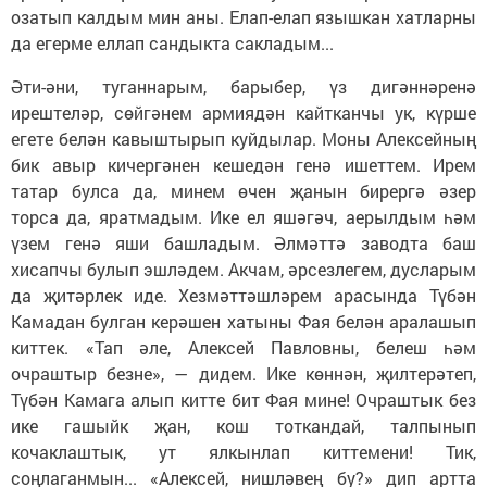
озатып калдым мин аны. Елап-елап язышкан хатларны
да егерме еллап сандыкта сакладым...
Әти-әни, туганнарым, барыбер, үз дигәннәренә
ирештеләр, сөйгәнем армиядән кайтканчы ук, күрше
егете белән кавыштырып куйдылар. Моны Алексейның
бик авыр кичергәнен кешедән генә ишеттем. Ирем
татар булса да, минем өчен җанын бирергә әзер
торса да, яратмадым. Ике ел яшәгәч, аерылдым һәм
үзем генә яши башладым. Әлмәттә заводта баш
хисапчы булып эшләдем. Акчам, әрсезлегем, дусларым
да җитәрлек иде. Хезмәттәшләрем арасында Түбән
Камадан булган керәшен хатыны Фая белән аралашып
киттек. «Тап әле, Алексей Павловны, белеш һәм
очраштыр безне», — дидем. Ике көннән, җилтерәтеп,
Түбән Камага алып китте бит Фая мине! Очраштык без
ике гашыйк җан, кош тоткандай, талпынып
кочаклаштык, ут ялкынлап киттемени! Тик,
соңлаганмын... «Алексей, нишләвең бу?» дип артта