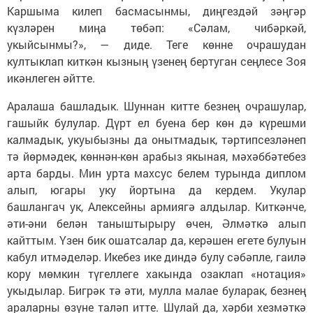
Каршыма килеп басмасынмы, диңгездәй зәңгәр
күзләрен миңа төбәп: «Сәлам, чибәркәй,
укыйсынмы?», — диде. Теге көнне очрашудан
култыклап киткән кызның үзенең бертуган сеңлесе Зоя
икәнлеген әйтте.
Аралаша башладык. Шуннан китте безнең очрашулар,
гашыйк булулар. Дүрт ел буена бер көн дә күрешми
калмадык, укуыбызны да онытмадык, тәртипсезләнеп
тә йөрмәдек, көннән-көн арабыз якыная, мәхәббәтебез
арта барды. Мин урта махсус белем турында диплом
алып, югары уку йортына да кердем. Укулар
башлангач ук, Алексейны армиягә алдылар. Киткәнче,
әти-әни белән таныштырыру өчен, Әлмәткә алып
кайттым. Үзен бик ошатсалар да, керәшен егете булуын
кабул итмәделәр. Икебез ике диндә булу сәбәпле, гаилә
кору мөмкин түгеллеге хакында озаклап «нотация»
укыдылар. Бигрәк тә әти, мулла малае буларак, безнең
араларны өзүне таләп итте. Шулай да, хәрби хезмәткә