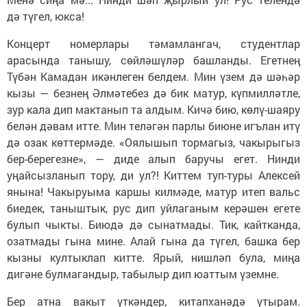
дә түгел, юкса!
Концерт номерлары тәмамлангач, студентлар
арасында танышу, сөйләшүләр башланды. Егетнең
Түбән Камадан икәнлеген белдем. Мин үзем дә шәһәр
кызы — безнең Әлмәтебез дә бик матур, күпмилләтле,
зур кала дип мактанып та алдым. Кичә бию, көлү-шаяру
белән дәвам итте. Мин теләгән парлы биюне игълан итү
дә озак көттермәде. «Оялышып тормагыз, чакырыгыз
бер-берегезне», — диде алып баручы егет. Нинди
уңайсызланып тору, ди ул?! Киттем туп-туры Алексей
янына! Чакыруыма каршы килмәде, матур итеп вальс
биедек, таныштык, рус дип уйлаганым керәшен егете
булып чыкты. Биюдә дә сынатмады. Тик, кайтканда,
озатмады гына мине. Алай гына да түгел, башка бер
кызны култыклап китте. Ярый, нишләп була, миңа
дигәне булмагандыр, табылыр дип юаттым үземне.
Бер атна вакыт үткәндер, китапханәдә утырам.