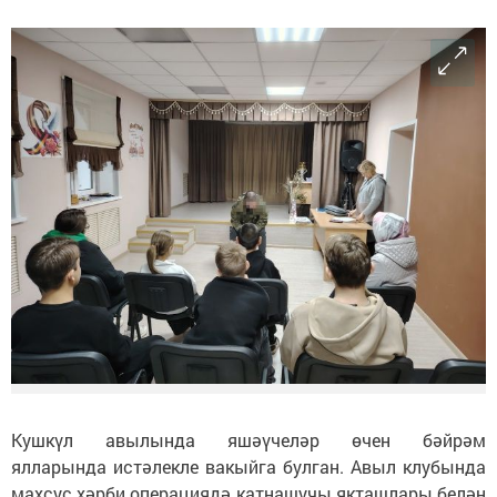
Кушкүл авылында яшәүчеләр өчен бәйрәм
ялларында истәлекле вакыйга булган. Авыл клубында
махсус хәрби операциядә катнашучы якташлары белән