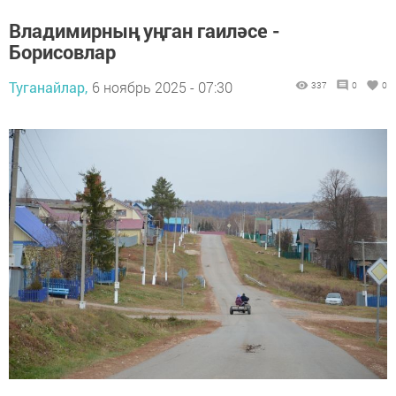
Владимирның уңган гаиләсе -
Борисовлар
Туганайлар,
6 ноябрь 2025 - 07:30
337
0
0