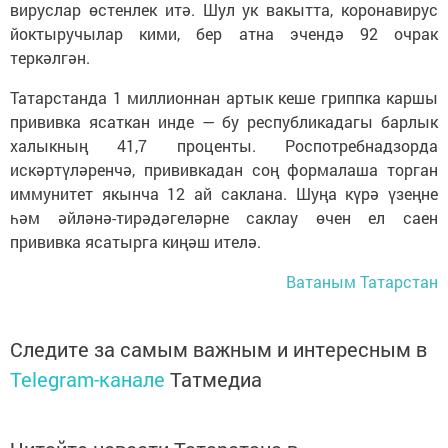
вируслар өстенлек итә. Шул ук вакытта, коронавирус
йоктыручылар кими, бер атна эчендә 92 очрак
теркәлгән.
Татарстанда 1 миллионнан артык кеше гриппка каршы
прививка ясаткан инде — бу республикадагы барлык
халыкның 41,7 проценты. Роспотребнадзорда
искәртүләренчә, прививкадан соң формалаша торган
иммунитет якынча 12 ай саклана. Шуңа күрә үзеңне
һәм әйләнә-тирәдәгеләрне саклау өчен ел саен
прививка ясатырга киңәш ителә.
Ватаным Татарстан
Следите за самым важным и интересным в
Telegram-канале
Татмедиа