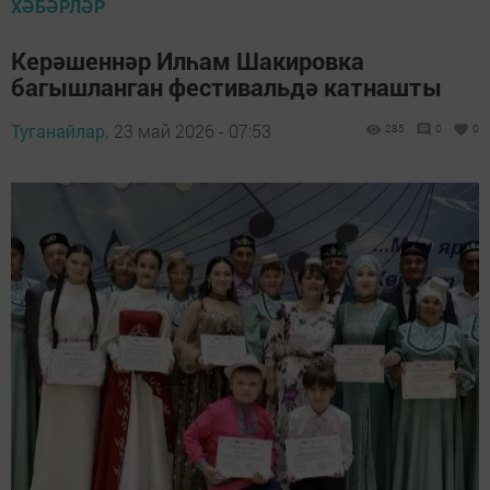
ХӘБӘРЛӘР
Керәшеннәр Илһам Шакировка
багышланган фестивальдә катнашты
Туганайлар,
23 май 2026 - 07:53
285
0
0