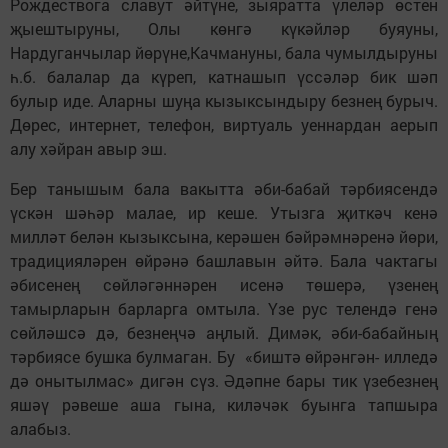
Рождествога славут әйтүне, зыяратта үлеләр өстен
җыештыруны, Олы көнгә күкәйләр буяуны,
Нардуганчылар йөрүне,Качмануны, бала чумылдыруны
һ.б. балалар да күреп, катнашып үссәләр бик шәп
булыр иде. Аларны шуңа кызыксындыру безнең бурыч.
Дөрес, интернет, телефон, виртуаль уеннардан аерып
алу хәйран авыр эш.
Бер танышым бала вакытта әби-бабай тәрбиясендә
үскән шәһәр малае, ир кеше. Утызга җиткәч кенә
милләт белән кызыксына, керәшен бәйрәмнәренә йөри,
традицияләрен өйрәнә башлавын әйтә. Бала чактагы
әбисенең сөйләгәннәрен исенә төшерә, үзенең
тамырларын барларга омтыла. Үзе рус телендә генә
сөйләшсә дә, безнеңчә аңлый. Димәк, әби-бабайның
тәрбиясе бушка булмаган. Бу «биштә өйрәнгән- илледә
дә онытылмас» дигән сүз. Әдәпне бары тик үзебезнең
яшәү рәвеше аша гына, киләчәк буынга тапшыра
алабыз.