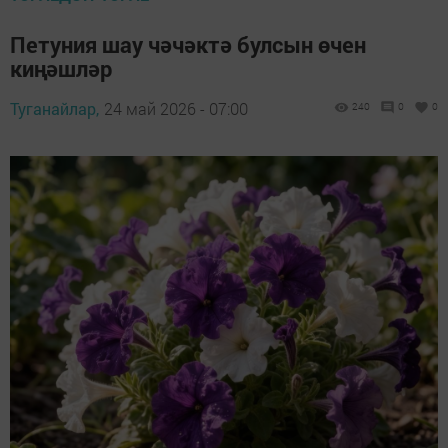
Петуния шау чәчәктә булсын өчен
киңәшләр
Туганайлар,
24 май 2026 - 07:00
240
0
0