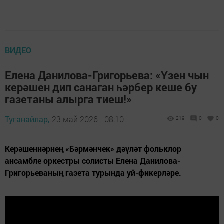
ВИДЕО
Елена Данилова-Григорьева: «Үзен чын
керәшен дип санаган һәрбер кеше бу
газетаны алырга тиеш!»
Туганайлар,
23 май 2026 - 08:10
219
0
0
Керәшеннәрнең «Бәрмәнчек» дәүләт фольклор
ансамбле оркестры солисты Елена Данилова-
Григорьеваның газета турында уй-фикерләре.