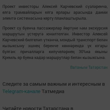
Проект инвесторы Алексей Карчевский сүзләренчә,
елга трамвайларын елга ярлары арасында даими
элемтә системасына кертү планлаштырыла.
Проект су буенча пассажирлар йөртүне һәм экскурсия
маршрутын үстерүгә юнәлтелгән. Инвестор Алексей
Карчевский билгеләп үткәнчә, мондый транспорт белән
кызыксыну эшнең беренче көннәрендә үк югары
булган: причалларга килүчеләрнең 30%ка якыны
Кремль яр буена кадәр маршрутлар белән кызыксына.
Ватаным Татарстан
Следите за самым важным и интересным в
Telegram-канале
Татмедиа
Читайте новости Татарстана в