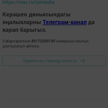
https://max.ru/tatmedia
Керәшен дөньясындагы
яңалыкларны
Телеграм-канал
да
карап барыгыз.
Хәбәрләрегезне
89172509795
номерына языгыз,
шалтыратып әйтегез.
Перейти на страницу новости