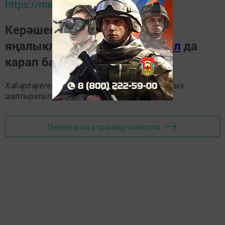
https://max.ru/tatmedia
Керәшен дөньясындагы
яңалыкларны
Телеграм-канал
да
карап барыгыз.
Хәбәрләрегезне
89172509795
номерына языгыз,
шалтыратып әйтегез.
Перейти на страницу новости