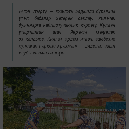
«Агач утырту — табигать алдында бурычны
үтәү; бабалар хәтерен саклау; киләчәк
буыннарга кайгыртучанлык күрсәтү. Кулдан
утыртылган агач йөрәктә мәңгелек
эз калдыра. Килгән, ярдәм иткән, эшебезне
хуплаган һәркемгә рәхмәт», — диделәр авыл
клубы хезмәткәрләре.