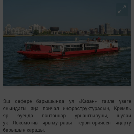
Эш сәфәре барышында ул «Казан» гаилә үзәге
янындагы яңа причал инфраструктурасын, Кремль
яр буенда понтоннар урнаштыруны, шулай
ук Локомотив ярымутравы территориясен яңарту
барышын карады.