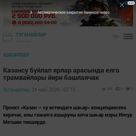
2
Автоматическое закрытие баннера через
ТУГАНАЙЛАР
16+
Татарстан
ХӘБӘРЛӘР
Казансу буйлап ярлар арасында елга
трамвайлары йөри башлаячак
Туганайлар,
24 май 2026 - 07:15
255
0
0
Проект «Казан — су өстендәге шәһәр» концепциясенә
керәчәк, аны гамәлгә ашыруны кичә шәһәр мэры Илсур
Метшин тикшерде.