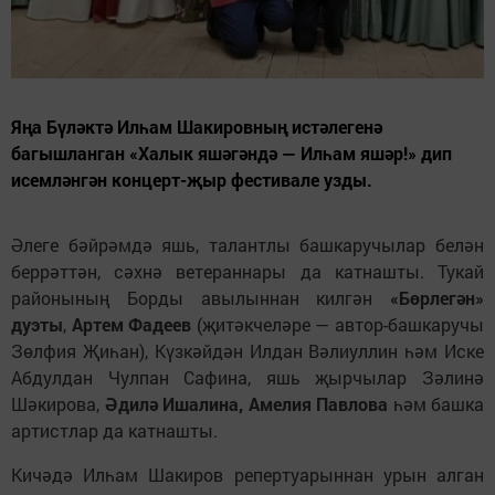
Яңа Бүләктә Илһам Шакировның истәлегенә
багышланган «Халык яшәгәндә — Илһам яшәр!» дип
исемләнгән концерт-җыр фестивале узды.
Әлеге бәйрәмдә яшь, талантлы башкаручылар белән
беррәттән, сәхнә ветераннары да катнашты. Тукай
районының Борды авылыннан килгән
«Бөрлегән»
дуэты
,
Артем Фадеев
(җитәкчеләре — автор-башкаручы
Зөлфия Җиһан), Күзкәйдән Илдан Вәлиуллин һәм Иске
Абдулдан Чулпан Сафина, яшь җырчылар Зәлинә
Шәкирова,
Әдилә Ишалина, Амелия Павлова
һәм башка
артистлар да катнашты.
Кичәдә Илһам Шакиров репертуарыннан урын алган