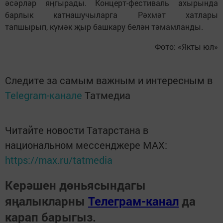
әсәрләр яңгырады. Концерт-фестиваль ахырында
барлык катнашучыларга Рәхмәт хатлары
тапшырып, күмәк җыр башкару белән тәмамланды.
Фото: «Якты юл»
Следите за самым важным и интересным в
Telegram-канале
Татмедиа
Читайте новости Татарстана в
национальном мессенджере MАХ:
https://max.ru/tatmedia
Керәшен дөньясындагы
яңалыкларны
Телеграм-канал
да
карап барыгыз.