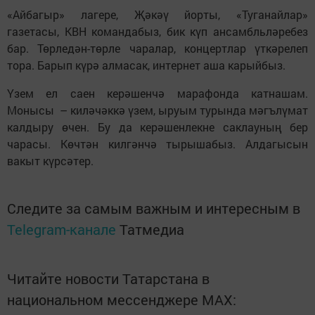
«Айбагыр» лагере, Җәкәү йорты, «Туганайлар»
газетасы, КВН командабыз, бик күп ансамбльләребез
бар. Төрледән-төрле чаралар, концертлар үткәрелеп
тора. Барып күрә алмасак, интернет аша карыйбыз.
Үзем ел саен керәшенчә марафонда катнашам.
Монысы – киләчәккә үзем, ыруым турында мәгълүмат
калдыру өчен. Бу да керәшенлекне саклауның бер
чарасы. Көчтән килгәнчә тырышабыз. Алдагысын
вакыт күрсәтер.
Следите за самым важным и интересным в
Telegram-канале
Татмедиа
Читайте новости Татарстана в
национальном мессенджере MАХ: