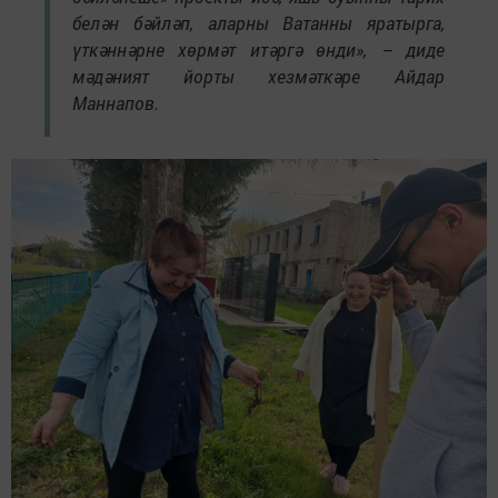
белән бәйләп, аларны Ватанны яратырга,
үткәннәрне хөрмәт итәргә өнди», – диде
мәдәният йорты хезмәткәре Айдар
Маннапов.