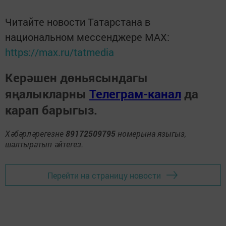
Читайте новости Татарстана в
национальном мессенджере MАХ:
https://max.ru/tatmedia
Керәшен дөньясындагы
яңалыкларны
Телеграм-канал
да
карап барыгыз.
Хәбәрләрегезне
89172509795
номерына языгыз,
шалтыратып әйтегез.
Перейти на страницу новости