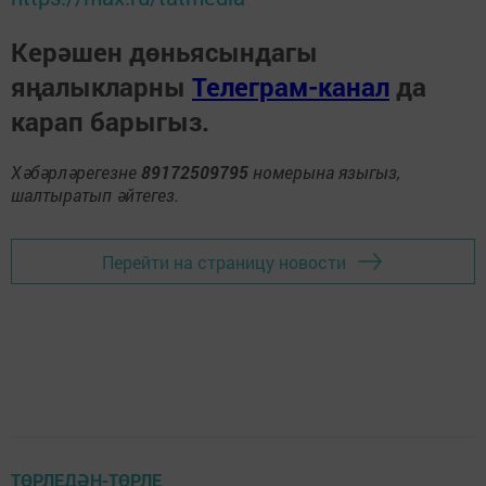
Керәшен дөньясындагы
яңалыкларны
Телеграм-канал
да
карап барыгыз.
Хәбәрләрегезне
89172509795
номерына языгыз,
шалтыратып әйтегез.
Перейти на страницу новости
ТӨРЛЕДӘН-ТӨРЛЕ