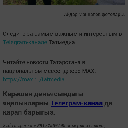
Айдар Маннапов фотолары.
Следите за самым важным и интересным в
Telegram-канале
Татмедиа
Читайте новости Татарстана в
национальном мессенджере MАХ:
https://max.ru/tatmedia
Керәшен дөньясындагы
яңалыкларны
Телеграм-канал
да
карап барыгыз.
Хәбәрләрегезне
89172509795
номерына языгыз,