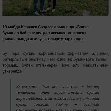
19 майда Керәшен Сәрдәсе авылында «Бакча —
буыннар бәйләнеше» дип исемләнгән проект
кысаларында агач үсентеләре утыртылды.
Бу чара сугыш корбаннарын хөрмәтләү, аларның
батырлыгын онытмау һәм киләчәк буыннарга тыныч
тормыш бүләк иткәннәрен искә алу максатыннан
үткәрелде.
«Утыртылган һәр агач үсентесе – безнең
тынычлык өчен көрәшкәннәргә булган
хөрмәтебезнең һәм рәхмәтебезнең символы
булып торачак. «Бакча — буыннар
бәйләнеше» проекты исә, яшь буынны тарих