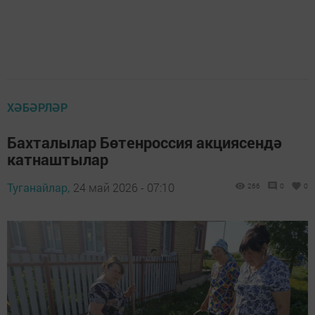
ХӘБӘРЛӘР
Бахталылар Бөтенроссия акциясендә
катнаштылар
Туганайлар,
24 май 2026 - 07:10
266
0
0