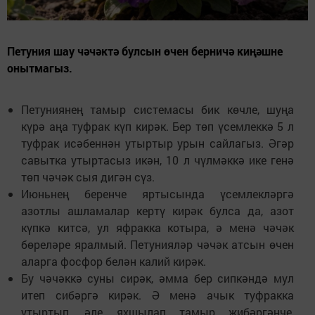
Петуния шау чәчәктә булсын өчен берничә киңәшне
онытмагыз.
Петуниянең тамыр системасы бик көчле, шуңа
күрә аңа туфрак күп кирәк. Бер төп үсемлеккә 5 л
туфрак исәбеннән утыртыр урын сайлагыз. Әгәр
савытка утыртасыз икән, 10 л чүлмәккә ике генә
төп чәчәк сыя дигән сүз.
Июньнең беренче яртысында үсемлекләргә
азотлы ашламалар кертү кирәк булса да, азот
күпкә китсә, ул яфракка котыра, ә менә чәчәк
бөреләре яралмый. Петунияләр чәчәк атсын өчен
аларга фосфор белән калий кирәк.
Бу чәчәккә суны сирәк, әмма бер сипкәндә мул
итеп сибәргә кирәк. Ә менә ачык туфракка
утыртып, әле яхшылап тамыр җибәргәнче,