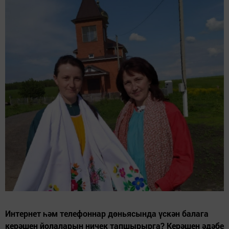
Интернет һәм телефоннар дөньясында үскән балага
керәшен йолаларын ничек тапшырырга? Керәшен әдәбе