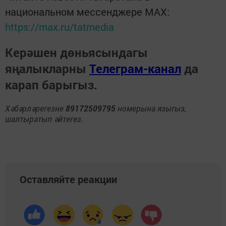
национальном мессенджере MАХ:
https://max.ru/tatmedia
Керәшен дөньясындагы
яңалыкларны
Телеграм-канал
да
карап барыгыз.
Хәбәрләрегезне
89172509795
номерына языгыз,
шалтыратып әйтегез.
Оставляйте реакции