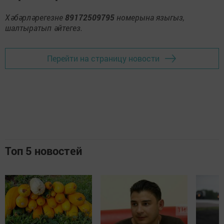
Хәбәрләрегезне
89172509795
номерына языгыз,
шалтыратып әйтегез.
Перейти на страницу новости
Топ 5 новостей