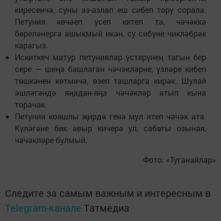
киресенчә, суны аз-азлап еш сибеп тору сорала.
Петуния көчәеп үсеп китеп тә, чәчәккә
бөреләнергә ашыкмый икән, су сибүне чикләбрәк
карагыз.
Искиткеч матур петунияләр үстерүнең тагын бер
сере — шиңә башлаган чәчәкләрне, үзләре кибеп
төшкәнен көтмичә, өзеп ташларга кирәк. Шулай
эшләгәндә яңадан-яңа чәчәкләр атып кына
торачак.
Петуния кояшлы җирдә генә мул итеп чәчәк ата.
Күләгәне бик авыр кичерә ул, сабагы озыная,
чәчәкләре булмый.
Фото: «Туганайлар»
Следите за самым важным и интересным в
Telegram-канале
Татмедиа