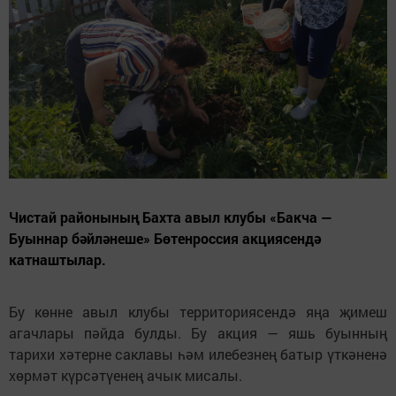
Чистай районының Бахта авыл клубы «Бакча —
Буыннар бәйләнеше» Бөтенроссия акциясендә
катнаштылар.
Бу көнне авыл клубы территориясендә яңа җимеш
агачлары пәйда булды. Бу акция — яшь буынның
тарихи хәтерне саклавы һәм илебезнең батыр үткәненә
хөрмәт күрсәтүенең ачык мисалы.