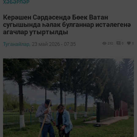
ХӘБӘРЛӘР
Керәшен Сәрдәсендә Бөек Ватан
сугышында һәлак булганнар истәлегенә
агачлар утыртылды
Туганайлар,
23 май 2026 - 07:35
232
0
0