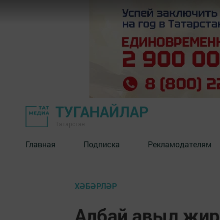
ТУГАНАЙЛАР
Татарстан
Главная
Подписка
Рекламодателям
ХӘБӘРЛӘР
Албай авыл җир