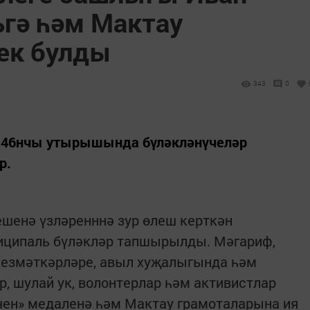
гә һәм Мактау
ек булды
343
0
46нчы утырышында бүләкләнүчеләр
р.
енә үзләренннә зур өлеш керткән
иципаль бүләкләр тапшырылды. Мәгариф,
 хезмәткәрләре, авыл хуҗалыгында һәм
 шулай ук, волонтерлар һәм активистлар
чен» медаленә һәм Мактау грамоталарына ия