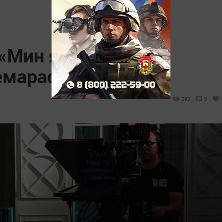
«Мин яратам сине,
лемарафоны узачак
293
0