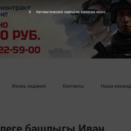
5
Автоматическое закрытие баннера через
Жизнь издания
Контакты
Наша команд
леге башлыгы Иван