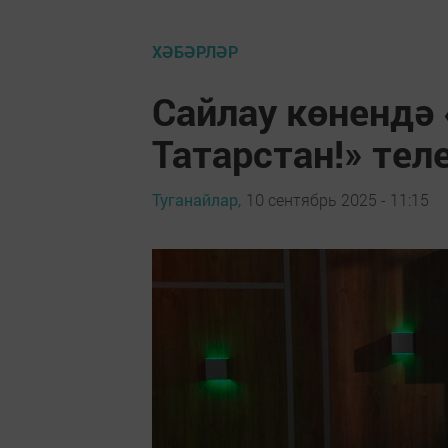
ХӘБӘРЛӘР
Сайлау көнендә 
Татарстан!» те
Туганайлар,
10 сентябрь 2025 - 11:15