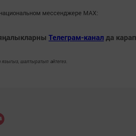
в национальном мессенджере MАХ:
 яңалыкларны
Телеграм-канал
да кара
языгыз, шалтыратып әйтегез.