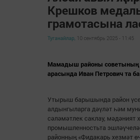
Крешков медаль
грамотасына ла
Туганайлар,
10 сентябрь 2025 - 11:45
Мамадыш районы советының 
арасында Иван Петрович та ба
Утырыш барышында район үсеш
алдынгыларга дәүләт һәм мун
сәләмәтлек саклау, мәдәният
промышленностьта эшләүчеләр,
районның «Фидакарь хезмәт ө