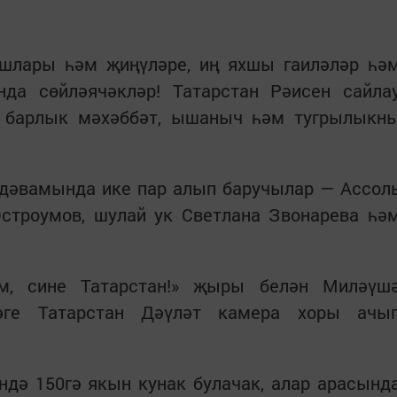
шлары һәм җиңүләре, иң яхшы гаиләләр һә
нда сөйләячәкләр! Татарстан Рәисен сайла
н барлык мәхәббәт, ышаныч һәм тугрылыкн
дәвамында ике пар алып баручылар — Ассол
троумов, шулай ук Светлана Звонарева һә
м, сине Татарстан!» җыры белән Миләүш
дәге Татарстан Дәүләт камера хоры ачы
дә 150гә якын кунак булачак, алар арасынд