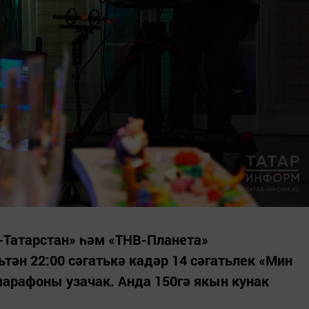
-Татарстан» һәм «ТНВ-Планета»
тән 22:00 сәгатькә кадәр 14 сәгатьлек «Мин
емарафоны узачак. Анда 150гә якын кунак