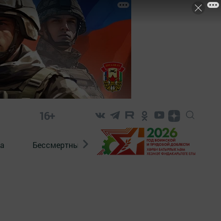
16+
а
Бессмертный полк. Кряшены