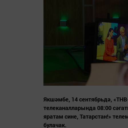
Якшәмбе, 14 сентябрьдә, «ТНВ
телеканалларында 08:00 сәгать
яратам сине, Татарстан!» тел
булачак.