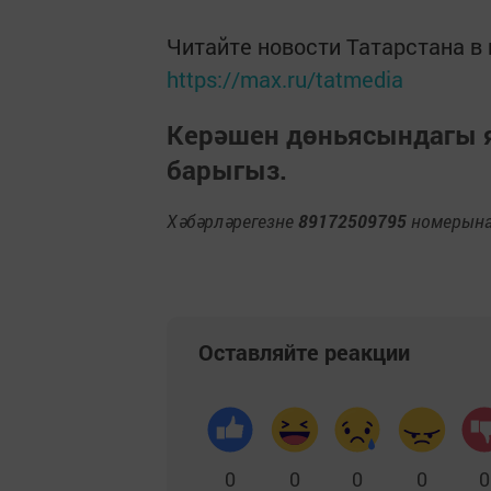
Читайте новости Татарстана 
https://max.ru/tatmedia
Керәшен дөньясындагы
барыгыз.
Хәбәрләрегезне
89172509795
номерына 
Оставляйте реакции
0
0
0
0
0