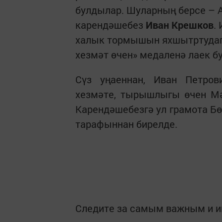
булдылар. Шуларның берсе – 
карендәшебез
Иван Крешков
.
халык тормышын яхшытртуда
хезмәт өчен» медаленә лаек б
Сүз уңаеннан, Иван Петров
хезмәте, тырышлыгы өчен М
Карендәшебезгә ул грамота Бө
тарафыннан бирелде.
Следите за самым важным и 