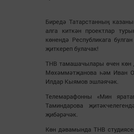
Биредә Татарстанның казаны
алга киткән проектлар туры
көнендә Республикага булга
җиткереп булачак!
ТНВ тамашачылары өчен көн 
Мөхәммәтҗанова һәм Иван Ос
Илдар Кыямов эшләячәк.
Телемарафонны «Мин ярата
Таминдарова җитәкчелеген
җибәрәчәк.
Көн дәвамында ТНВ студиясен