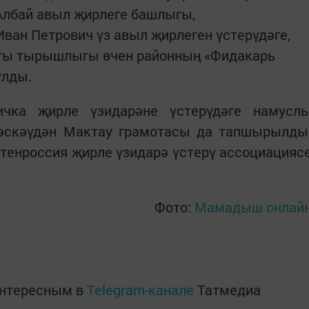
Албай авыл җирлеге башлыгы,
 Иван Петрович үз авыл җирлеген үстерүдәге,
гы тырышлыгы өчен районның «Фидакарь
улды.
ичка җирле үзидарәне үстерүдәге намусл
әскәүдән Мактау грамотасы да тапшырылды
тенроссия җирле үзидарә үстерү ассоциацияс
Фото:
Мамадыш онлай
интересным в
Telegram-канале
Татмедиа