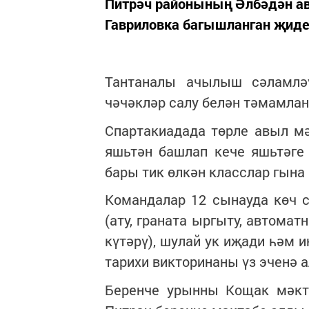
Питрәч районының Әлбәдән а
Гавриловка багышланган җиде
Тантаналы ачылыш сәламлә
чәчәкләр салу белән тәмамла
Спартакиадада төрле авыл м
яшьтән башлап кече яшьтәге
бары тик өлкән класслар гына
Командалар 12 сынауда көч 
(ату, граната ыргыту, автомат
күтәрү), шулай ук иҗади һәм 
тарихи викторинаны үз эченә 
Беренче урынны Кощак мәкт