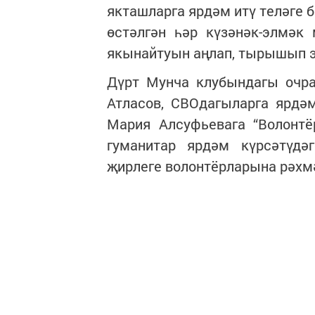
якташларга ярдәм итү теләге б
өстәлгән һәр күзәнәк-элмәк
якынайтуын аңлап, тырышып 
Дүрт Мунча клубындагы очра
Атласов, СВОдагыларга ярдәм
Мария Алсуфьевага “Волонтё
гуманитар ярдәм күрсәтүд
җирлеге волонтёрларына рәхм