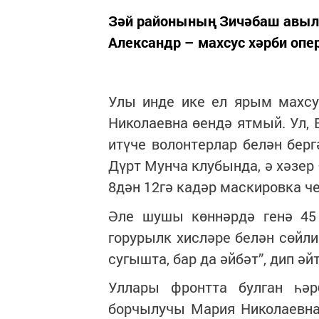
Зәй районының Зичәбаш авыл
Александр – махсус хәрби опе
Улы инде ике ел ярым махсу
Николаевна өендә ятмый. Ул, 
итүче волонтерлар белән берг
Дүрт Мунча клубында, ә хәзер
8дән 12гә кадәр маскировка че
Әле шушы көннәрдә генә 45
горурылк хисләре белән сөйли
сугышта, бар да әйбәт”, дип әй
Уллары фронтта булган һәр
борчылучы Мария Николаевна