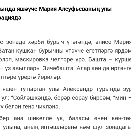
ында яшәүче Мария Алсуфьеваның улы
рациядә
с зонада хәрби бурыч үтәгәндә, әнисе Мари
Ватан кушкан бурычны үтәүче егетләргә ярдә
әләп, маскировка челтәре үрә. Башта – күрш
 – үз авыллары Зичәбашта. Алар көн дә иртәнг
лтәре үрергә йөриләр.
 яшен тутырган улы Александр турында зу
 ул: “Сөйләшкәндә, берәр сорау бирсәм, “мин 
тү белән генә чикләнә.
бер ана шикелле үк, баласы өчен көн-тө
 улына, аның иптәшләренә һәм шул зонадаг