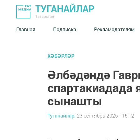
ТУГАНАЙЛАР
Татарстан
Главная
Подписка
Рекламодателям
ХӘБӘРЛӘР
Әлбәдәндә Гавр
спартакиадада 
сынашты
Туганайлар,
23 сентябрь 2025 - 16:12