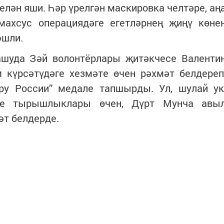
елән яши. Һәр үрелгән маскировка челтәре, аң
 махсус операциядәге егетләрнең җиңү көне
эшли.
шуда Зәй волонтёрлары җитәкчесе Валенти
 күрсәтүдәге хезмәте өчен рәхмәт белдереп
ру России” медале тапшырды. Ул, шулай ук
әге тырышлыклары өчен, Дүрт Мунча авы
әт белдерде.