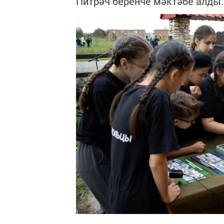
Питрәч беренче мәктәбе алды.