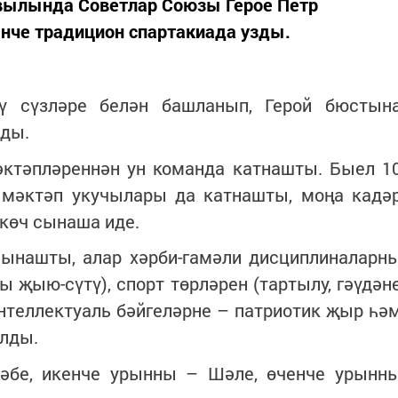
вылында Советлар Союзы Герое Петр
нче традицион спартакиада узды.
ү сүзләре белән башланып, Герой бюстын
нды.
әктәпләреннән ун команда катнашты. Быел 1
 мәктәп укучылары да катнашты, моңа кадә
 көч сынаша иде.
сынашты, алар хәрби-гамәли дисциплиналарн
ны җыю-сүтү), спорт төрләрен (тартылу, гәүдән
интеллектуаль бәйгеләрне – патриотик җыр һә
алды.
әбе, икенче урынны – Шәле, өченче урынн