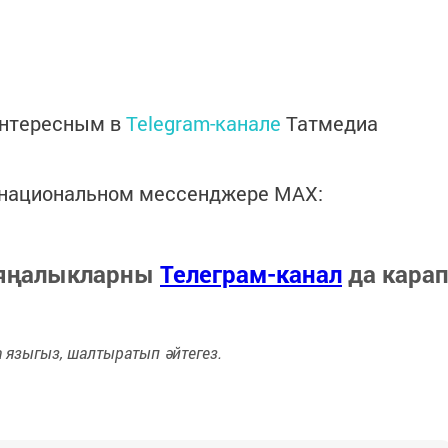
интересным в
Telegram-канале
Татмедиа
в национальном мессенджере MАХ:
 яңалыкларны
Телеграм-канал
да кара
языгыз, шалтыратып әйтегез.