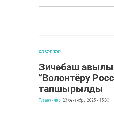
ХӘБӘРЛӘР
Зичәбаш авылы
“Волонтёру Рос
тапшырылды
Туганайлар,
23 сентябрь 2025 - 15:30