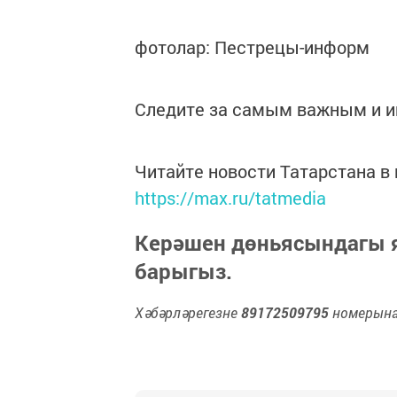
фотолар: Пестрецы-информ
Следите за самым важным и 
Читайте новости Татарстана 
https://max.ru/tatmedia
Керәшен дөньясындагы
барыгыз.
Хәбәрләрегезне
89172509795
номерына 