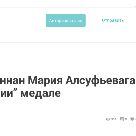
Отправить
Авторизоваться
ннан Мария Алсуфьевага
сии” медале
351
0