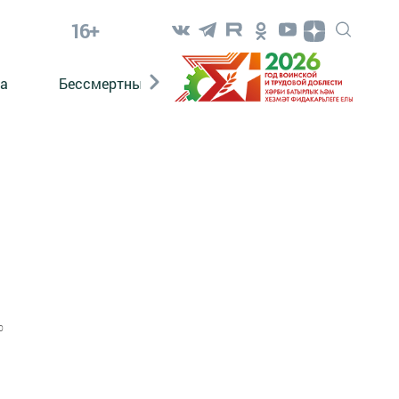
16+
а
Бессмертный полк. Кряшены
0