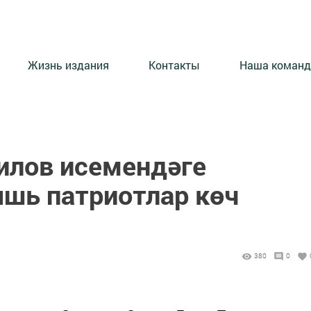
Жизнь издания
Контакты
Наша команд
илов исемендәге
яшь патриотлар көч
380
0