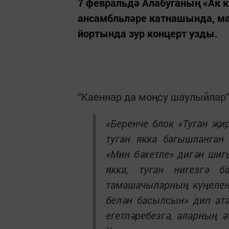
7 февральдә Алабуганың «Ак 
ансамбльләре катнашында, ма
йортында зур концерт узды.
“Каеннар да моңсу шаулыйлар”
«Беренче блок «Туган җи
туган якка багышланган
«Мин бәхетле» дигән шиг
якка, туган нигезгә 
тамашачыларның күңелен
белән басылсын» дип ат
егетләребезгә, аларның 