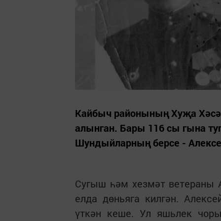
Кайбыч районының Хуҗа Хәсә
алынган. Бары 116 сы гына ту
Шундыйларның берсе - Алексе
Сугыш һәм хезмәт ветераны 
елда дөньяга килгән. Алек
үткән кеше. Ул яшьлек чоры