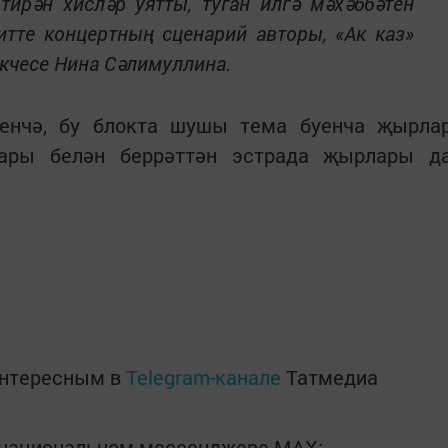
ирән хисләр уятты, туган илгә мәхәббәтен
итте концертның сценарий авторы, «Ак каз»
әкчесе Нина Сәлимуллина.
үенчә, бу блокта шушы тема буенча җырла
лары белән беррәттән эстрада җырлары д
интересным в
Telegram-канале
Татмедиа
в национальном мессенджере MАХ: