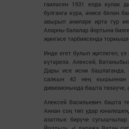
гаиләсен 1931 елда кулак д
булганга күрә, әнисе белән 
авырып әниләре иртә гүр ия
Аларны балалар йортына билге
җингәсе тәрбиясендә тормышн
Инде егет булып җитлегеп, үз
күтәрелә. Алексей, Ватаныбы
Дары исе исни башлаганда, 
салкын 42 нең кышыннан
дивизионында башта төзәүче, 
Алексей Васильевич башта т
Аннан соң төп удар юнәлешен
азатлык бирүче сугышчылар
Йолдыз», «I дәрәҗә Ватан су