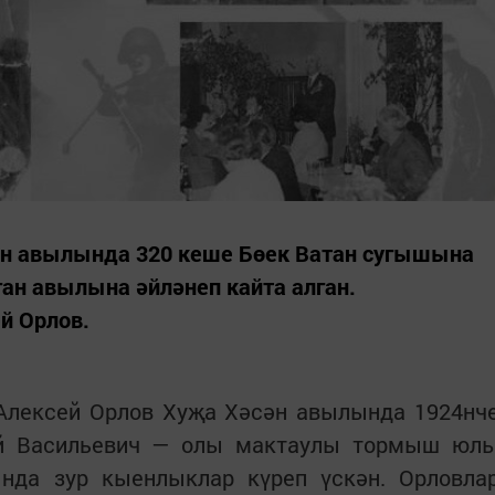
н авылында 320 кеше Бөек Ватан сугышына
ган авылына әйләнеп кайта алган.
й Орлов.
Алексей Орлов Хуҗа Хәсән авылында 1924нч
сей Васильевич — олы мактаулы тормыш юл
нда зур кыенлыклар күреп үскән. Орловла