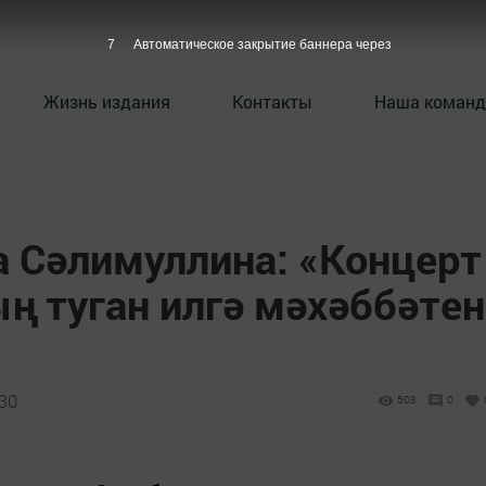
7
Автоматическое закрытие баннера через
Жизнь издания
Контакты
Наша команд
а Сәлимуллина: «Концерт
 туган илгә мәхәббәтен
:30
508
0