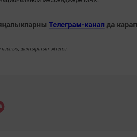
 яңалыкларны
Телеграм-канал
да кара
языгыз, шалтыратып әйтегез.