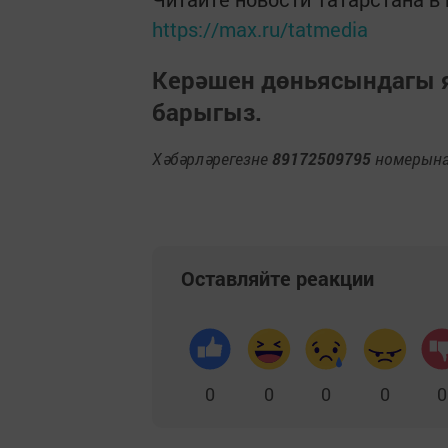
https://max.ru/tatmedia
Керәшен дөньясындагы
барыгыз.
Хәбәрләрегезне
89172509795
номерына 
Оставляйте реакции
0
0
0
0
0