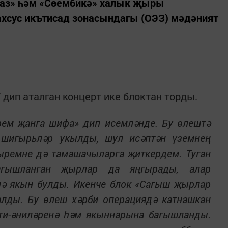
каз» һәм «Сөембикә» халык җыры
хсус икътисад зонасындагы (ОЭЗ) мәдәният
 дип аталган концерт ике блоктан торды.
рем җанга шифа» дип исемләнде. Бу өлештә
 шигырьләр укылды, шул исәптән үземнең
ыремне дә тамашачыларга җиткердем. Туган
багышланган җырлар да яңгырады, алар
ә якын булды. Икенче блок «Сагыш җырлар
алды. Бу өлеш хәрби операциядә катнашкан
әти-әниләренә һәм якыннарына багышланды.