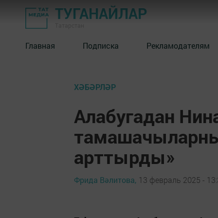
ТУГАНАЙЛАР
Татарстан
Главная
Подписка
Рекламодателям
ХӘБӘРЛӘР
Алабугадан Нин
тамашачыларның
арттырды»
Фрида Вәлитова,
13 февраль 2025 - 13