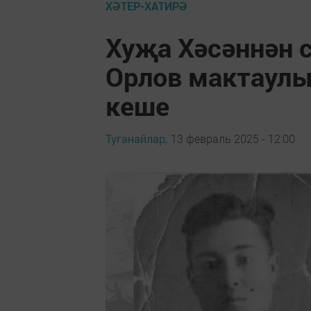
ХӘТЕР-ХАТИРӘ
Хуҗа Хәсәннән 
Орлов мактаул
кеше
Туганайлар,
13 февраль 2025 - 12:00