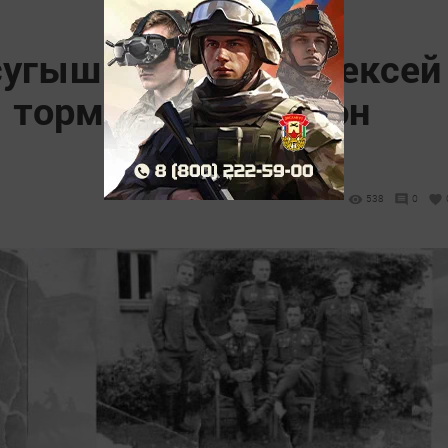
сугыш ветераны Алексей
ы тормыш юлы үткән
538
0