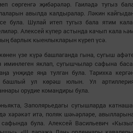
иеп сөргенгә җибәрәләр. Гаиләдә тугыз бал
балаларын авылда калдыралар. Ләкин кайгыда
се була. Шулай итеп тугыз бала ятим кала
лиләр. Алексей күпер астында качып кала һә
ың барлык кыенлыкларын күреп үсә.
 көнен үзе күрә башлаганда гына, сугыш афәт
з иминлеген яклап, сугышчылар сафына баса
аңа унҗиде яңа тулган була. Тарихка кергә
 башлый ул көрәш юлын. Ул артиллери
аннары орудие командиры була.
өньякта, Заполярьедагы сугышларда катнаша
дә хәрәкәт итә, поляк шәһәрләре, авылларын
 сафында була. Алексей Васильевич «Кызы
гышы», «III дәрәҗә Дан» орденнары кавалеры