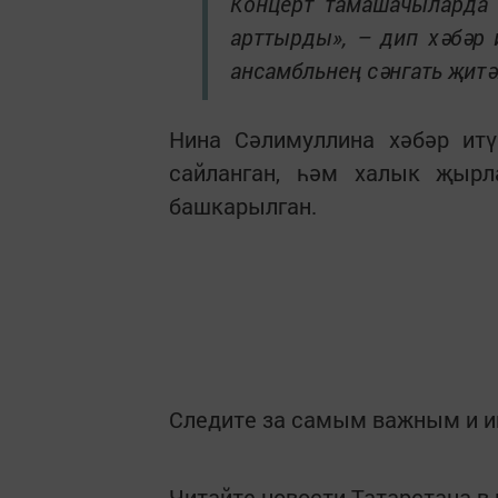
Концерт тамашачыларда т
арттырды», – дип хәбәр 
ансамбльнең сәнгать җит
Нина Сәлимуллина хәбәр ит
сайланган, һәм халык җыр
башкарылган.
Следите за самым важным и 
Читайте новости Татарстана 