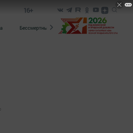
16+
а
Бессмертный полк. Кряшены
0