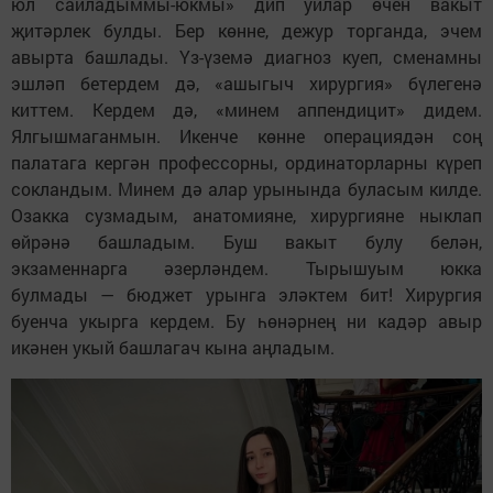
юл сайладыммы-юкмы» дип уйлар өчен вакыт
җитәрлек булды. Бер көнне, дежур торганда, эчем
авырта башлады. Үз-үземә диагноз куеп, сменамны
эшләп бетердем дә, «ашыгыч хирургия» бүлегенә
киттем. Кердем дә, «минем аппендицит» дидем.
Ялгышмаганмын. Икенче көнне операциядән соң
палатага кергән профессорны, ординаторларны күреп
сокландым. Минем дә алар урынында буласым килде.
Озакка сузмадым, анатомияне, хирургияне ныклап
өйрәнә башладым. Буш вакыт булу белән,
экзаменнарга әзерләндем. Тырышуым юкка
булмады — бюджет урынга эләктем бит! Хирургия
буенча укырга кердем. Бу һөнәрнең ни кадәр авыр
икәнен укый башлагач кына аңладым.