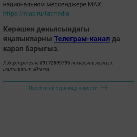
национальном мессенджере MАХ:
https://max.ru/tatmedia
Керәшен дөньясындагы
яңалыкларны
Телеграм-канал
да
карап барыгыз.
Хәбәрләрегезне
89172509795
номерына языгыз,
шалтыратып әйтегез.
Перейти на страницу новости