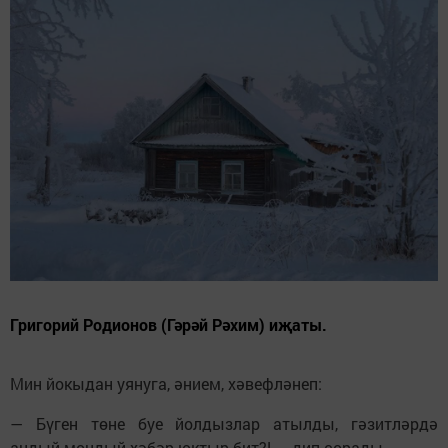
Григорий Родионов (Гәрәй Рәхим) иҗаты.
Мин йокыдан уянуга, әнием, хәвефләнеп:
— Бүген төне буе йолдызлар атылды, гәзитләрдә
андый-мондый хәбәр юктыр бит?! — дип сорады.