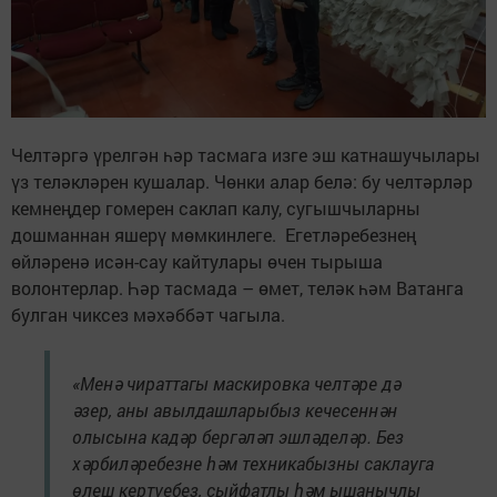
Челтәргә үрелгән һәр тасмага изге эш катнашучылары
үз теләкләрен кушалар. Чөнки алар белә: бу челтәрләр
кемнеңдер гомерен саклап калу, сугышчыларны
дошманнан яшерү мөмкинлеге. Егетләребезнең
өйләренә исән-сау кайтулары өчен тырыша
волонтерлар. Һәр тасмада – өмет, теләк һәм Ватанга
булган чиксез мәхәббәт чагыла.
«Менә чираттагы маскировка челтәре дә
әзер, аны авылдашларыбыз кечесеннән
олысына кадәр бергәләп эшләделәр. Без
хәрбиләребезне һәм техникабызны саклауга
өлеш кертүебез, сыйфатлы һәм ышанычлы