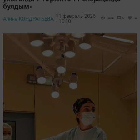
булдым»
11 февраль 2026
Алина КОНДРАТЬЕВА,
1404
0
14
- 10:10