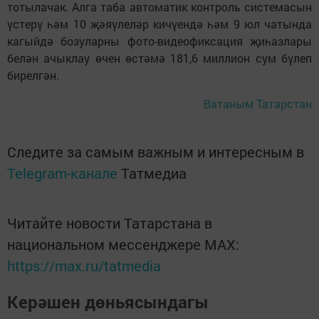
тотылачак. Алга таба автоматик контроль системасын
үстерү һәм 10 җәяүлеләр кичүендә һәм 9 юл чатында
кагыйдә бозуларны фото-видеофиксация җиһазлары
белән ачыклау өчен өстәмә 181,6 миллион сум бүлеп
бирелгән.
Ватаным Татарстан
Следите за самым важным и интересным в
Telegram-канале
Татмедиа
Читайте новости Татарстана в
национальном мессенджере MАХ:
https://max.ru/tatmedia
Керәшен дөньясындагы