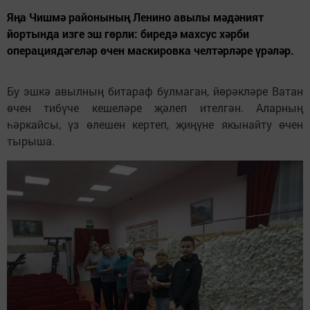
Яңа Чишмә районының Ленино авылы мәдәният
йортында изге эш гөрли: биредә махсус хәрби
операциядәгеләр өчен маскировка челтәрләре үрәләр.
Бу эшкә авылның битараф булмаган, йөрәкләре Ватан
өчен тибүче кешеләре җәлеп ителгән. Аларның
һәркайсы, үз өлешен кертеп, җиңүне якынайту өчен
тырыша.