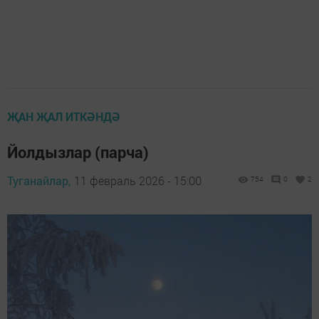
ҖАН ҖАЛ ИТКӘНДӘ
Йолдызлар (парча)
Туганайлар,
11 февраль 2026 - 15:00
754
0
2