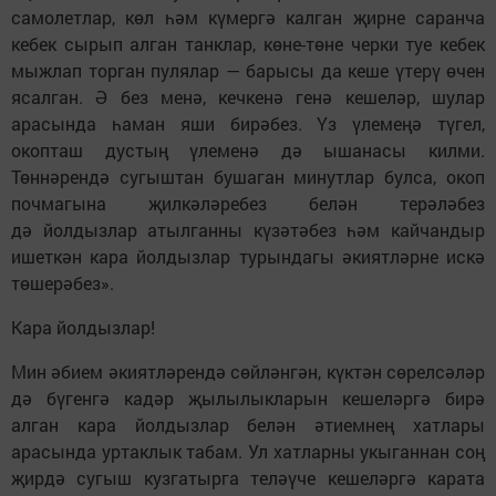
самолетлар, көл һәм күмергә калган җирне саранча
кебек сырып алган танклар, көне-төне черки туе кебек
мыжлап торган пулялар — барысы да кеше үтерү өчен
ясалган. Ә без менә, кечкенә генә кешеләр, шулар
арасында һаман яши бирәбез. Үз үлемеңә түгел,
окопташ дустың үлеменә дә ышанасы килми.
Төннәрендә сугыштан бушаган минутлар булса, окоп
почмагына җилкәләребез белән терәләбез
дә йолдызлар атылганны күзәтәбез һәм кайчандыр
ишеткән кара йолдызлар турындагы әкиятләрне искә
төшерәбез».
Кара йолдызлар!
Мин әбием әкиятләрендә сөйләнгән, күктән сөрелсәләр
дә бүгенгә кадәр җылылыкларын кешеләргә бирә
алган кара йолдызлар белән әтиемнең хатлары
арасында уртаклык табам. Ул хатларны укыганнан соң
җирдә сугыш кузгатырга теләүче кешеләргә карата