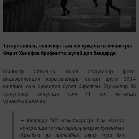
Татарстанның транспорт һәм юл хуҗалыгы министры
Фәрит Ханифов брифингта шулай дип белдерде.
Министр әйтүенчә, быел стационар фото-
видеофиксация корылмалары сатып алуга 309,4
миллион сум субсидия бүлеп бирелгән. Җиһазлар 56
җәяүлеләр кичүендә һәм 11 юл чатында
урнаштырылачак.
— Юлларда ГАИ хезмәткәрләре һәм махсус
контрольдә тотучыларның кимрәк булачагын
барыбыз да аңлыйбыз, шуңа күрә без