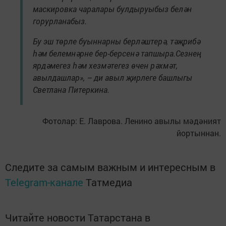
маскировка чаралары булдыруыбыз белән
горурланабыз.
Бу эш төрле буыннарны берләштерә, тәҗрибә
һәм белемнәрне бер-берсенә тапшыра.Сезнең
ярдәмегез һәм хезмәтегез өчен рәхмәт,
авылдашлар», – ди авыл җирлеге башлыгы
Светлана Питеркина.
Фотолар: Е. Лаврова. Ленино авылы мәдәният
йортыннан.
Следите за самым важным и интересным в
Telegram-канале
Татмедиа
Читайте новости Татарстана в