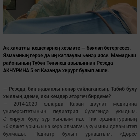
Ак халатлы кешеләрнең хезмәте — бәяләп бетергесез.
Язмамның герое да иң катлаулы һөнәр иясе. Мамадыш
районының Түбән Тәкәнеш авылыннан Резеда
АКЧУРИНА 5 ел Казанда хирург булып эшли.
— Резеда, бик җаваплы һөнәр сайлагансың. Табиб булу
хыялың идеме, яки кемдер этәргеч бирдеме?
— 2014-2020 елларда Казан дәүләт медицина
университетының педиатрия бүлегендә укыдым.
Ә хирург булу зур хыялым иде. Тик ординатураның
«бюджет урын»ына керә алмагач, укуымны дәвам итеп
булмады. Педиатр булып урнаштым. «Дөрес