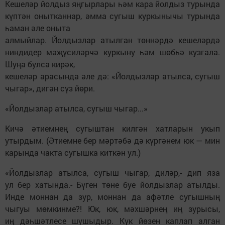
Кешеләр йолдыз яңгырлары һәм кара йолдыз турында
күптән онытканнар, әмма сугыш куркынычы турында
һаман әле оныта
алмыйлар. Йолдызлар атылган төннәрдә кешеләрдә
ниндидер мәҗүсиләрчә куркыну һәм шөбһә кузгала.
Шуңа булса кирәк,
кешеләр арасында әле дә: «Йолдызлар атылса, сугыш
чыгар», дигән сүз йөри.
«Йолдызлар атылса, сугыш чыгар...»
Кичә әтиемнең сугыштан килгән хатларын укып
утырдым. (Әтиемне бер мәртәбә дә күргәнем юк — мин
карында чакта сугышка киткән ул.)
«Йолдызлар атылса, сугыш чыгар, диләр,- дип яза
ул бер хатында.- Бүген төне буе йолдызлар атылды.
Инде моннан да зур, моннан да афәтле сугышның
чыгуы мөмкинме?! Юк, юк, мәхшәрнең иң зурысы,
иң дәһшәтлесе шушыдыр. Күк йөзен каплап алган