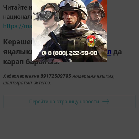
Читайте новости Татарстана в
национальном мессенджере MАХ:
https://max.ru/tatmedia
Керәшен дөньясындагы
яңалыкларны
Телеграм-канал
да
карап барыгыз.
Хәбәрләрегезне
89172509795
номерына языгыз,
шалтыратып әйтегез.
Перейти на страницу новости