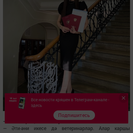
Все новости кряшен в Телеграм-канале -
здесь
Подпишитесь
— Якыннарың ничек кабул итте?
— Әти-әни икесе дә ветеринарлар. Алар каршы