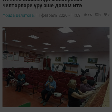
челтәрләре үрү эше дәвам итә
Фрида Вәлитова,
11 февраль 2026 - 11:09
662
0
0