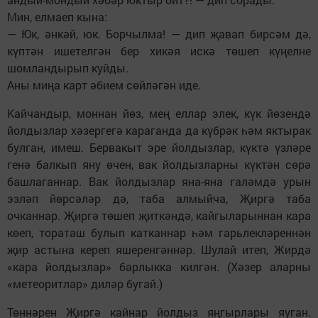
Мин, елмаеп кына:
— Юк, әнкәй, юк. Борчылма! — дип җавап бирсәм дә,
күптән ишетелгән бер хикәя искә төшеп күңелне
шомландырып куйды.
Аны миңа карт әбием сөйләгән иде.
Кайчандыр, моннан йөз, мең еллар элек, күк йөзендә
йолдызлар хәзергегә караганда да күбрәк һәм яктырак
булган, имеш. Бервакыт эре йолдызлар, күктә үзләре
генә балкып яну өчен, вак йолдызларны күктән сөрә
башлаганнар. Вак йолдызлар яна-яна галәмдә урын
эзләп йөрсәләр дә, таба алмыйча, Җиргә таба
очканнар. Җиргә төшеп җиткәндә, кайгыларыннан кара
көеп, тораташ булып катканнар һәм гарьлекләреннән
җир астына кереп яшеренгәннәр. Шулай итеп, Жирдә
«кара йолдызлар» барлыкка килгән. (Хәзер аларны
«метеоритлар» диләр бугай.)
Төннәрен Җиргә кайнар йолдыз яңгырлары яуган.