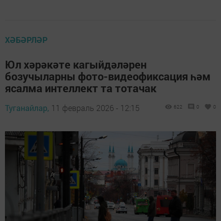
ХӘБӘРЛӘР
Юл хәрәкәте кагыйдәләрен
бозучыларны фото-видеофиксация һәм
ясалма интеллект та тотачак
Туганайлар,
11 февраль 2026 - 12:15
622
0
0