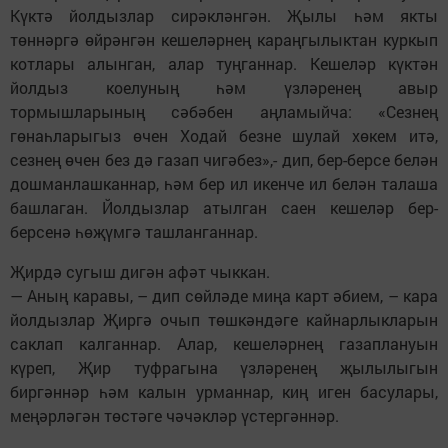
Күктә йолдызлар сирәкләнгән. Җылы һәм якты
төннәргә өйрәнгән кешеләрнең караңгылыктан куркып
котлары алынган, алар туңганнар. Кешеләр күктән
йолдыз коелуның һәм үзләренең авыр
тормышларының сәбәбен аңламыйча: «Сезнең
гөнаһларыгыз өчен Ходай безне шулай хөкем итә,
сезнең өчен без дә газап чигәбез»,- дип, бер-берсе белән
дошманлашканнар, һәм бер ил икенче ил белән талаша
башлаган. Йолдызлар атылган саен кешеләр бер-
берсенә һөҗүмгә ташланганнар.
Җирдә сугыш дигән афәт чыккан.
— Аның каравы, – дип сөйләде миңа карт әбием, – кара
йолдызлар Җиргә очып төшкәндәге кайнарлыкларын
саклап калганнар. Алар, кешеләрнең газаплануын
күреп, Җир туфрагына үзләренең җылылыгын
биргәннәр һәм калын урманнар, киң иген басулары,
меңәрләгән төстәге чәчәкләр үстергәннәр.