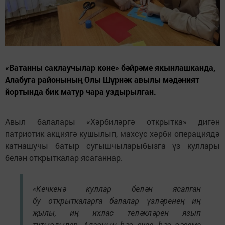
«Ватанны саклаучылар көне» бәйрәме якынлашканда,
Алабуга районының Олы Шүрнәк авылы мәдәният
йортында бик матур чара уздырылган.
Авыл балалары «Хәрбиләргә открытка» дигән
патриотик акциягә кушылып, махсус хәрби операциядә
катнашучы батыр сугышчыларыбызга үз куллары
белән открыткалар ясаганнар.
«Кечкенә куллар белән ясалган
бу открыткаларга балалар үзләренең иң
җылы, иң ихлас теләкләрен язып
тутырдылар. Аларның һәр сүзе, һәр рәсеме