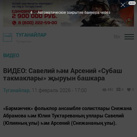
2
Автоматическое закрытие баннера через
ТУГАНАЙЛАР
16+
Татарстан
ВИДЕО
ВИДЕО: Савелий һәм Арсений «Субаш
такмаклары» җыруын башкара
Туганайлар,
11 февраль 2026 - 17:00
662
0
0
«Бәрмәнчек» фольклор ансамбле солистлары Снежана
Абрамова һәм Юлия Туктареваның уллары Савелий
(Юлияның улы) һәм Арсений (Снежананың улы).