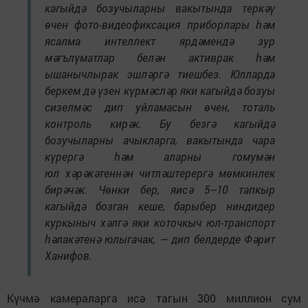
кагыйдә бозучыларны вакытында теркәү
өчен фото-видеофиксация приборлары һәм
ясалма интеллект ярдәмендә зур
мәгълүматлар белән активрак һәм
ышанычлырак эшләргә тиешбез. Юлларда
беркем дә үзен күрмәсләр яки кагыйдә бозуы
сизелмәс дип уйламасын өчен, тоталь
контроль кирәк. Бу безгә кагыйдә
бозучыларны ачыкларга, вакытында чара
күрергә һәм аларны гомумән
юл хәрәкәтеннән читләштерергә мөмкинлек
бирәчәк. Чөнки бер, яисә 5–10 тапкыр
кагыйдә бозган кеше, барыбер ниндидер
куркыныч хәлгә яки коточкыч юл-транспорт
һәлакәтенә юлыгачак, — дип белдерде Фәрит
Ханифов.
Күчмә камераларга исә тагын 300 миллион сум