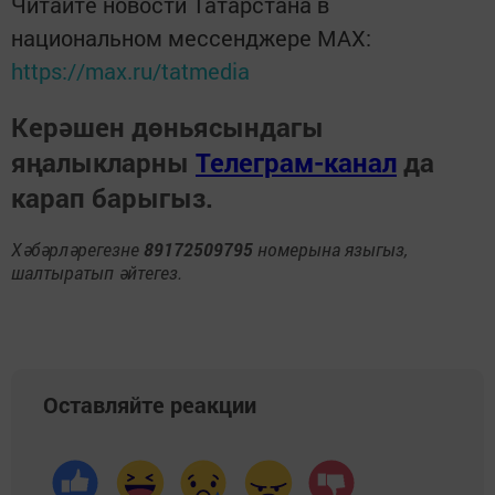
Читайте новости Татарстана в
национальном мессенджере MАХ:
https://max.ru/tatmedia
Керәшен дөньясындагы
яңалыкларны
Телеграм-канал
да
карап барыгыз.
Хәбәрләрегезне
89172509795
номерына языгыз,
шалтыратып әйтегез.
Оставляйте реакции