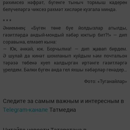
рәхимсез нәфрәт, бүгенге тыныч тормыш кадерен
белүчеләргә чиксез рәхмәт хисләре кузгала миндә.
* * *
Әниемнең: «Бүген төне буе йолдызлар атылды,
гәзитләрдә андый-мондый хәбәр юктыр бит?!» — дип
соравына, елмаеп кына:
— Юк, әнкәй, юк. Борчылма! — дип җавап бирдем.
Ә шулай да кинәт шомланып куйдым һәм почтальон
тәрәзә төбенә куеп калдырган иртәнге гәзитләргә
үрелдем. Бәлки бүген анда гел яхшы хәбәрләр генәдер…
Фото: «Туганайлар»
Следите за самым важным и интересным в
Telegram-канале
Татмедиа
Читайте новости Татарстана в