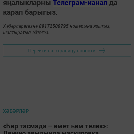
яңалыкларны
Телеграм-канал
да
карап барыгыз.
Хәбәрләрегезне
89172509795
номерына языгыз,
шалтыратып әйтегез.
Перейти на страницу новости
ХӘБӘРЛӘР
«Һәр тасмада – өмет һәм теләк»:
Ленино авылында маскировка