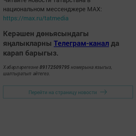
национальном мессенджере MАХ:
https://max.ru/tatmedia
Керәшен дөньясындагы
яңалыкларны
Телеграм-канал
да
карап барыгыз.
Хәбәрләрегезне
89172509795
номерына языгыз,
шалтыратып әйтегез.
Перейти на страницу новости