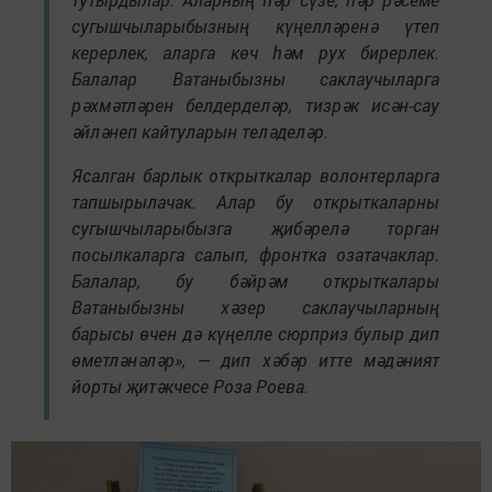
сугышчыларыбызның күңелләренә үтеп
керерлек, аларга көч һәм рух бирерлек.
Балалар Ватаныбызны саклаучыларга
рәхмәтләрен белдерделәр, тизрәк исән-сау
әйләнеп кайтуларын теләделәр.
Ясалган барлык открыткалар волонтерларга
тапшырылачак. Алар бу открыткаларны
сугышчыларыбызга җибәрелә торган
посылкаларга салып, фронтка озатачаклар.
Балалар, бу бәйрәм открыткалары
Ватаныбызны хәзер саклаучыларның
барысы өчен дә күңелле сюрприз булыр дип
өметләнәләр», — дип хәбәр итте мәдәният
йорты җитәкчесе Роза Роева.