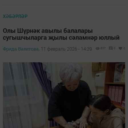
ХӘБӘРЛӘР
Олы Шүрнәк авылы балалары
сугышчыларга җылы сәламнәр юллый
Фрида Вәлитова,
11 февраль 2026 - 14:39
637
0
0