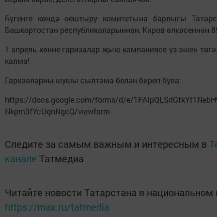
Бүгенге көндә оештыру комитетына барлыгы Татарст
Башкортостан республикаларыннан, Киров өлкәсеннән 89
1 апрель көнне гаризалар җыю кампаниясе үз эшен төгәл
калма!
Гаризаларны шушы сылтама белән биреп була:
https://docs.google.com/forms/d/e/1FAIpQLSdGtkYt1Ne
Nkpm3fYcUqnNgcQ/viewform
Следите за самым важным и интересным в
T
канале
Татмедиа
Читайте новости Татарстана в национальном
https://max.ru/tatmedia