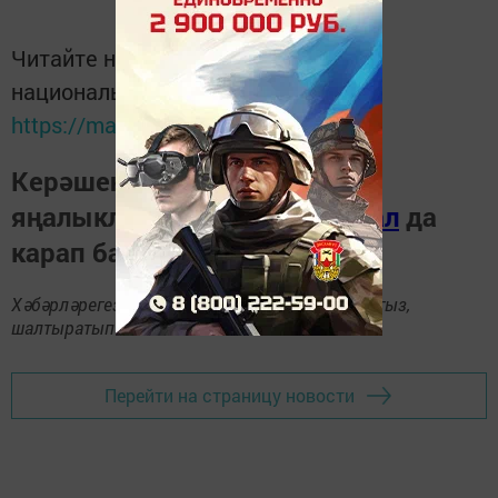
Читайте новости Татарстана в
национальном мессенджере MАХ:
https://max.ru/tatmedia
Керәшен дөньясындагы
яңалыкларны
Телеграм-канал
да
карап барыгыз.
Хәбәрләрегезне
89172509795
номерына языгыз,
шалтыратып әйтегез.
Перейти на страницу новости