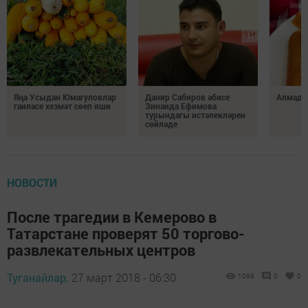
Яңа Усыдан Юмагуловлар
Данир Сабиров әбисе
Алмада
гаиләсе хезмәт сөеп яши
Зинаида Ефимова
турындагы истәлекләрен
сөйләде
НОВОСТИ
После трагедии в Кемерово в
Татарстане проверят 50 торгово-
развлекательных центров
Туганайлар,
27 март 2018 - 06:30
1099
0
0