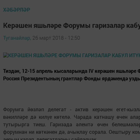
ХӘБӘРЛӘР
Керәшен яшьләре Форумы гаризалар кабу
Туганайлар,
26 март 2018 - 12:50
Тиздән, 12-15 апрель кысаларында IV керәшен яшьләре
Россия Президентының грантлар Фонды ярдәмендә узд
Форумга йөзләп делегат - актив керәшен егет-кы
вәкилләре дә килүе көтелә. Чарада катнашу өчен ала
тутырырга тиеш. Гаризада әлемтә өчен белешмәләр
форумнан ни көткәнен дә, ачыклау сорала. Оештыру к
аерым карап, делегатларны сайлаячак.