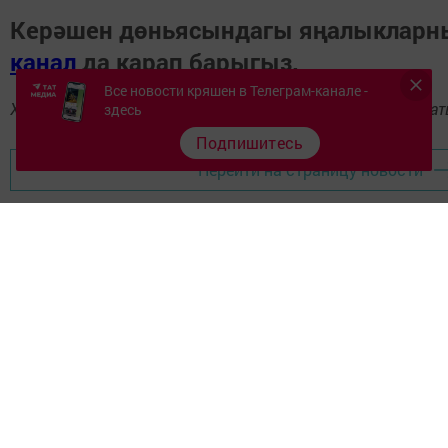
Керәшен дөньясындагы яңалыклар
канал
да карап барыгыз.
Все новости кряшен в Телеграм-канале -
Хәбәрләрегезне
89172509795
номерына языгыз, шалтыраты
здесь
Подпишитесь
Перейти на страницу новости