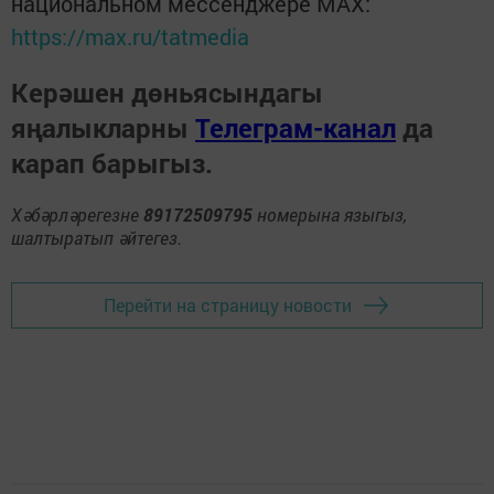
национальном мессенджере MАХ:
https://max.ru/tatmedia
Керәшен дөньясындагы
яңалыкларны
Телеграм-канал
да
карап барыгыз.
Хәбәрләрегезне
89172509795
номерына языгыз,
шалтыратып әйтегез.
Перейти на страницу новости