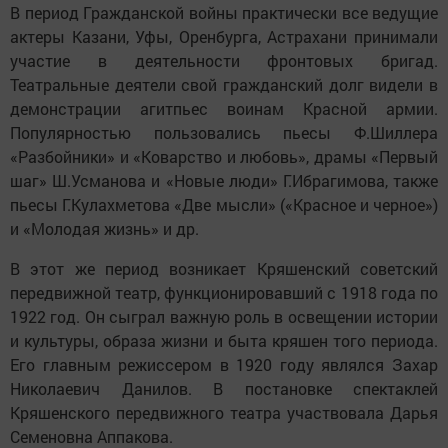
В период Гражданской войны практически все ведущие
актеры Казани, Уфы, Оренбурга, Астрахани принимали
участие в деятельности фронтовых бригад.
Театральные деятели свой гражданский долг видели в
демонстрации агитпьес воинам Красной армии.
Популярностью пользовались пьесы Ф.Шиллера
«Разбойники» и «Коварство и любовь», драмы «Первый
шаг» Ш.Усманова и «Новые люди» Г.Ибрагимова, также
пьесы Г.Кулахметова «Две мысли» («Красное и черное»)
и «Молодая жизнь» и др.
В этот же период возникает Кряшенский советский
передвижной театр, функционировавший с 1918 года по
1922 год. Он сыграл важную роль в освещении истории
и культуры, образа жизни и быта кряшен того периода.
Его главным режиссером в 1920 году являлся Захар
Николаевич Данилов. В постановке спектаклей
Кряшенского передвижного театра участвовала Дарья
Семеновна Аппакова.