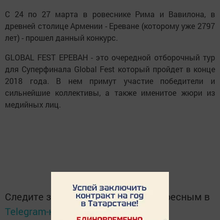
С 24 по 27 марта в ровеснике Рима и Вавилона, в
древней столице Армении - Ереване (которому уже 2797
лет) - прошел данный конкурс.
GLOBAL FEST ЕРЕВАН - это очередной отборочный тур
для Суперфинала Global Fest который пройдет в конце
2018 года. В нем примут участие победители и
сильнейшие коллективы, а также именитое жюри из
медийных лиц.
Следите за самым важным и интересным в
Telegram-канале
Татмедиа