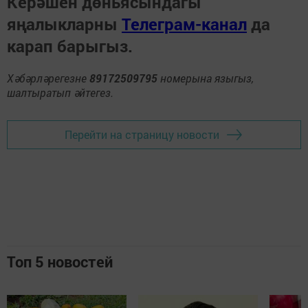
Керәшен дөньясындагы
яңалыкларны
Телеграм-канал
да
карап барыгыз.
Хәбәрләрегезне
89172509795
номерына языгыз,
шалтыратып әйтегез.
Перейти на страницу новости
Топ 5 новостей