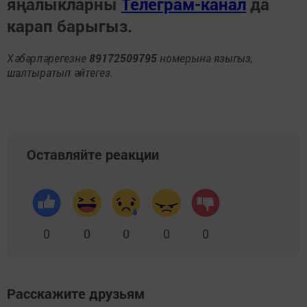
яңалыкларны
Телеграм-канал
да
карап барыгыз.
Хәбәрләрегезне
89172509795
номерына языгыз,
шалтыратып әйтегез.
Оставляйте реакции
0
0
0
0
0
Расскажите друзьям