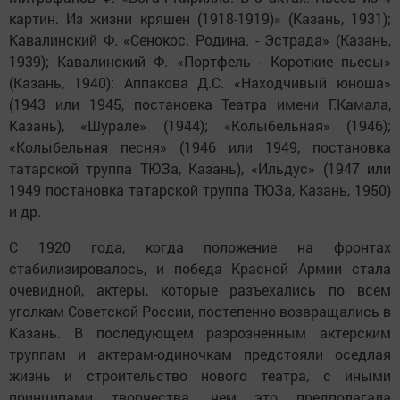
картин. Из жизни кряшен (1918-1919)» (Казань, 1931);
Кавалинский Ф. «Сенокос. Родина. - Эстрада» (Казань,
1939); Кавалинский Ф. «Портфель - Короткие пьесы»
(Казань, 1940); Аппакова Д.С. «Находчивый юноша»
(1943 или 1945, постановка Театра имени Г.Камала,
Казань), «Шурале» (1944); «Колыбельная» (1946);
«Колыбельная песня» (1946 или 1949, постановка
татарской труппа ТЮЗа, Казань), «Ильдус» (1947 или
1949 постановка татарской труппа ТЮЗа, Казань, 1950)
и др.
С 1920 года, когда положение на фронтах
стабилизировалось, и победа Красной Армии стала
очевидной, актеры, которые разъехались по всем
уголкам Советской России, постепенно возвращались в
Казань. В последующем разрозненным актерским
труппам и актерам-одиночкам предстояли оседлая
жизнь и строительство нового театра, с иными
принципами творчества, чем это предполагала