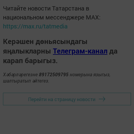
Читайте новости Татарстана в
национальном мессенджере MАХ:
https://max.ru/tatmedia
Керәшен дөньясындагы
яңалыкларны
Телеграм-канал
да
карап барыгыз.
Хәбәрләрегезне
89172509795
номерына языгыз,
шалтыратып әйтегез.
Перейти на страницу новости