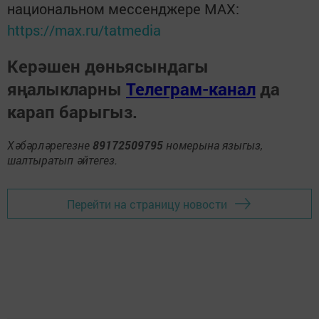
национальном мессенджере MАХ:
https://max.ru/tatmedia
Керәшен дөньясындагы
яңалыкларны
Телеграм-канал
да
карап барыгыз.
Хәбәрләрегезне
89172509795
номерына языгыз,
шалтыратып әйтегез.
Перейти на страницу новости