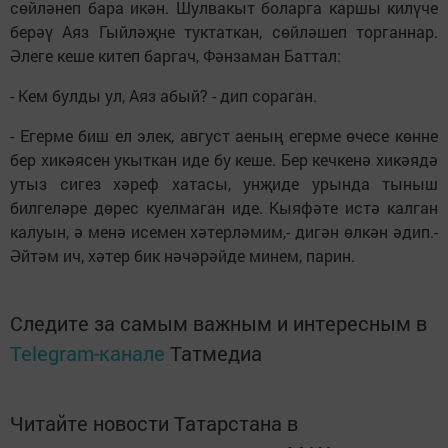
сөйләнеп бара икән. Шулвакыт боларга каршы килүче
берәү Аяз Гыйләҗне туктаткан, сөйләшеп торганнар.
Әлеге кеше китеп баргач, Фәнзаман Баттал:
- Кем булды ул, Аяз абый? - дип сораган.
- Егерме биш ел элек, aвгуст аеның егерме өчесе көнне
бер хикәясен укыткан иде бу кеше. Бер кечкенә хикәядә
утыз сигез хәреф хатасы, унҗиде урында тыныш
билгеләре дөрес куелмаган иде. Кыяфәте истә калган
калуын, ә менә исемен хәтерләмим,- дигән өлкән әдип.-
Әйтәм ич, хәтер бик нәчәрәйде минем, парин.
Следите за самым важным и интересным в
Telegram-канале
Татмедиа
Читайте новости Татарстана в