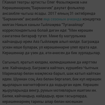
Г.Камал театры артисты Олег Фазылҗанов һәм
Керәшеннәрнең "Бәрмәнчек" дәүләт фольклор
ансамбле чыгыш ясады. 2017 елның 31 октябрендә
"Бәрмәнчек" ансамбле
яңа сезонын ачканда
концертка
килгән Нәкыя ханым Гыйләҗева "Туганайлар"
корреспондентына болай дигән иде: "Мин керәшен
сәнгатенә битараф түгел. Мине бу матурлыкка
кайчандыр ирем Аяз Гыйләҗев алып килде. Багражда
үскән кеше буларак, ул керәшеннәрне үлеп ярата иде.
Керәшеннәр дә үзен дә, әти-әнисен дә бик зурладылар.
Сагынып, яратып килдем, килендәшемне дә иярттем
әле. Кайчандыр, Багражга кайткач, күршебез Чыпчык
Мариналар белән мәҗлескә барып, шак катып кайткан
идем. Шуннан соң, Аяз белән бергәләп, бик күп керәшен
җырларын магнитофонга да яздырган идек. Керәшен
җыруларында венгр, румын мотивларын ишетәм ин.
Бәлки, кайчандыр, кайдадыр, ерак гасырларда,
керәшеннәрнең тарихы алар белән кисешкән