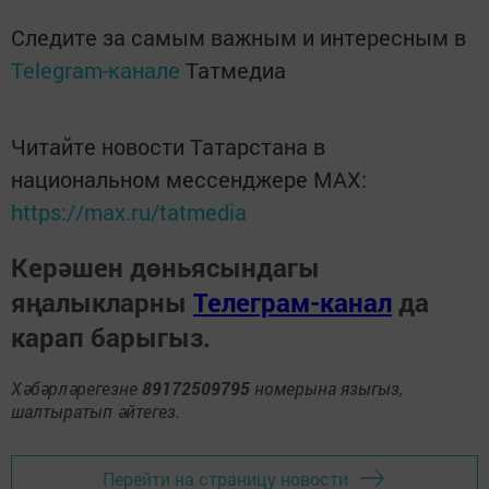
Следите за самым важным и интересным в
Telegram-канале
Татмедиа
Читайте новости Татарстана в
национальном мессенджере MАХ:
https://max.ru/tatmedia
Керәшен дөньясындагы
яңалыкларны
Телеграм-канал
да
карап барыгыз.
Хәбәрләрегезне
89172509795
номерына языгыз,
шалтыратып әйтегез.
Перейти на страницу новости