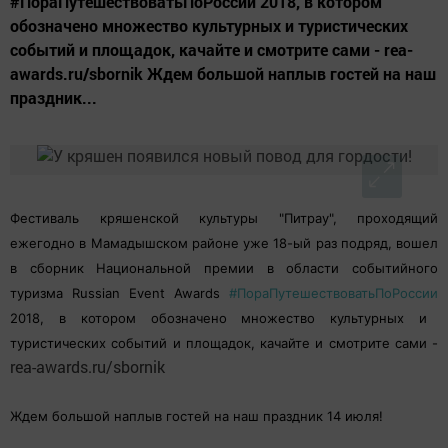
#ПораПутешествоватьПоРоссии 2018, в котором
обозначено множество культурных и туристических
событий и площадок, качайте и смотрите сами - rea-
awards.ru/sbornik Ждем большой наплыв гостей на наш
праздник...
Фестиваль кряшенской культуры "Питрау", проходящий
ежегодно в Мамадышском районе уже 18-ый раз подряд, вошел
в сборник Национальной премии в области событийного
туризма Russian Event Awards
#ПораПутешествоватьПоРоссии
2018, в котором обозначено множество культурных и
туристических событий и площадок, качайте и смотрите сами -
rea-awards.ru/sbornik
Ждем большой наплыв гостей на наш праздник 14 июля!