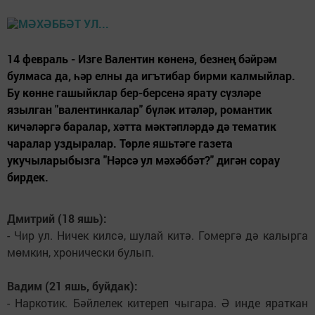
14 февраль - Изге Валентин көненә, безнең бәйрәм
булмаса да, һәр елны да игътибар бирми калмыйлар.
Бу көнне гашыйклар бер-берсенә ярату сүзләре
язылган "валентинкалар" бүләк итәләр, романтик
кичәләргә баралар, хәтта мәктәпләрдә дә тематик
чаралар уздыралар. Төрле яшьтәге газета
укучыларыбызга "Нәрсә ул мәхәббәт?" дигән сорау
бирдек.
Дмитрий (18 яшь):
- Чир ул. Ничек килсә, шулай китә. Гомергә дә калырга
мөмкин, хронически булып.
Вадим (21 яшь, буйдак):
- Наркотик. Бәйлелек китереп чыгара. Ә инде яраткан