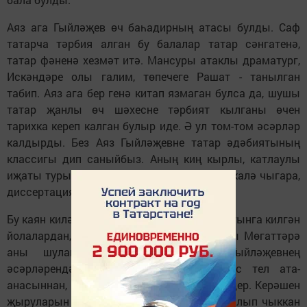
Аяз ага Гыйләҗев өч баһадирның атасы булды. Саф
татарча тәрбия алган бу балалар татар сәнгатенә,
татар фәненә хезмәт итә. Мансуры атаклы драматург,
Искәндәре олы галим, төпечеге Рашат - танылган
табип. Аяз ага бер генә китап язмаган булса да, шушы
татар җанлы өч шәхесне тәрбият кылганы өчен
тарихка кереп калган булыр иде. Ә ул том-том әсәрләр
калдырды. Без Аяз Гыйләҗевне татар әдәбиятының
классигы дип саныйбыз. Аның киң кырлы, катлаулы
иҗаты турында галимнәр мәкалә арты мәкалә чыгара,
диссертацияләр яклый.
Бу каян килә соң? Ата-анадан, буынынан буынга килгән
йолалардан, атасы Мирсәет агадан, анасы Мөгаттәрә
аны шулай тәрбия кылган. Аяз Гыйләҗевнең
әсәрләрендәге сурәтле, халыкчан нәфис тел ата-
анасыннан, керәшеннәр мохитыннан киләдер. Керәшен
җыруларын сәхнәгә. дөньяга иң беренче алып чыккан