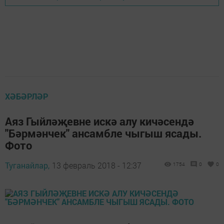
ХӘБӘРЛӘР
Аяз Гыйләҗевне искә алу кичәсендә
"Бәрмәнчек" ансамбле чыгыш ясады.
Фото
Туганайлар,
13 февраль 2018 - 12:37
1754
0
0