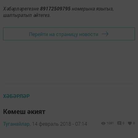
Хәбәрләрегезне
89172509795
номерына языгыз,
шалтыратып әйтегез.
Перейти на страницу новости
ХӘБӘРЛӘР
Көмеш әкият
Туганайлар,
14 февраль 2018 - 07:14
1081
0
0