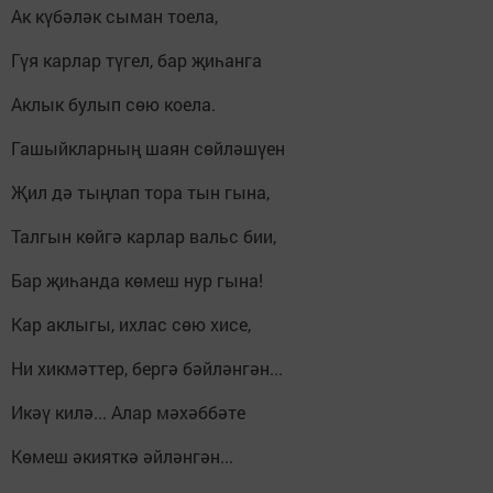
Ак күбәләк сыман тоела,
Гүя карлар түгел, бар җиһанга
Аклык булып сөю коела.
Гашыйкларның шаян сөйләшүен
Җил дә тыңлап тора тын гына,
Талгын көйгә карлар вальс бии,
Бар җиһанда көмеш нур гына!
Кар аклыгы, ихлас сөю хисе,
Ни хикмәттер, бергә бәйләнгән...
Икәү килә... Алар мәхәббәте
Көмеш әкияткә әйләнгән...