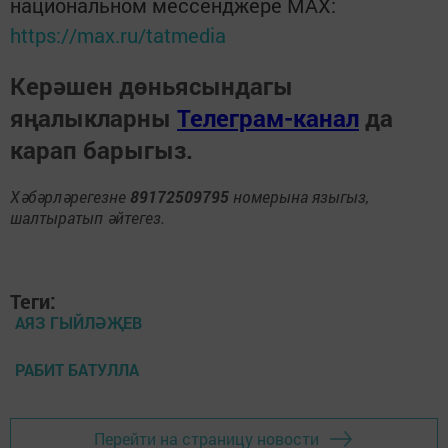
национальном мессенджере MАХ:
https://max.ru/tatmedia
Керәшен дөньясындагы
яңалыкларны
Телеграм-канал
да
карап барыгыз.
Хәбәрләрегезне
89172509795
номерына языгыз,
шалтыратып әйтегез.
Теги:
АЯЗ ГЫЙЛӘҖЕВ
РАБИТ БАТУЛЛА
Перейти на страницу новости