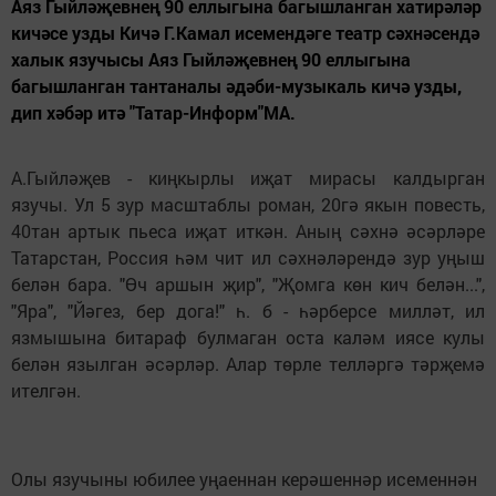
Аяз Гыйләҗевнең 90 еллыгына багышланган хатирәләр
кичәсе узды Кичә Г.Камал исемендәге театр сәхнәсендә
халык язучысы Аяз Гыйләҗевнең 90 еллыгына
багышланган тантаналы әдәби-музыкаль кичә узды,
дип хәбәр итә "Татар-Информ"МА.
А.Гыйләҗев - киңкырлы иҗат мирасы калдырган
язучы. Ул 5 зур масштаблы роман, 20гә якын повесть,
40тан артык пьеса иҗат иткән. Аның сәхнә әсәрләре
Татарстан, Россия һәм чит ил сәхнәләрендә зур уңыш
белән бара. "Өч аршын җир", "Җомга көн кич белән...",
"Яра", "Йәгез, бер дога!" һ. б - һәрберсе милләт, ил
язмышына битараф булмаган оста каләм иясе кулы
белән язылган әсәрләр. Алар төрле телләргә тәрҗемә
ителгән.
Олы язучыны юбилее уңаеннан керәшеннәр исеменнән