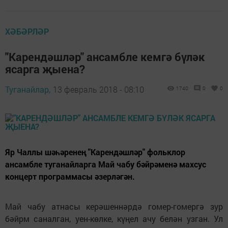
ХӘБӘРЛӘР
"Карендәшләр" ансамбле кемгә бүләк
ясарга җыена?
Туганайлар,
13 февраль 2018 - 08:10
1740
0
0
Яр Чаллы шәһәренең "Карендәшләр" фольклор
ансамбле туганайларга Май чабу бәйрәменә махсус
концерт программасы әзерләгән.
Май чабу атнасы керәшеннәрдә гомер-гомергә зур
бәйрм саналган, уен-көлке, күңел ачу белән узган. Ул