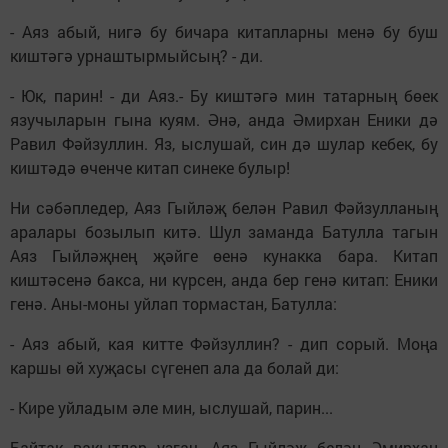
- Аяз абый, нигә бу бичара китапларны менә бу буш
киштәгә урнаштырмыйсың? - ди.
- Юк, парин! - ди Аяз.- Бу киштәгә мин татарның бөек
язучыларын гына куям. Әнә, анда Әмирхан Еники дә
Равил Фәйзуллин. Яз, ыслушай, син дә шулар кебек, бу
киштәдә өченче китап синеке булыр!
Ни сәбәпледер, Аяз Гыйләҗ белән Равил Фәйзулланың
аралары бозылып китә. Шул заманда Батулла тагын
Аяз Гыйләҗнең җәйге өенә кунакка бара. Китап
киштәсенә бакса, ни күрсен, анда бер генә китап: Еники
генә. Аны-моны уйлап тормастан, Батулла:
- Аяз абый, кая китте Фәйзуллин? - дип сорый. Моңа
каршы өй хуҗасы сүгенеп ала да болай ди:
- Кире уйладым әле мин, ыслушай, парин...
Байтак вакытлар узгач, Аяз Гыйләҗ белән Әмирхан