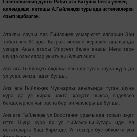
Газетабызның дусты Рабит ага Батулла безгә үзенең
каләмдәше, якташы А.Гыйләҗев турында истәлекләрен
язып җибәргән.
Атаклы язучы Аяз Гыйләҗев үсмер-егет елларын Зәй
төбәгенең Югары Баграж исемле керәшен авылында
узгара. Аның атасы Мирсәет белән анасы Мөгаттарә
шунда озак еллар укытучы булып эшли.
Аяз ага Гыйләҗев Аҗдаһа елында туган, шуңа күрә дә
ул усал, әмма гадел булды.
Аяз ага Гыйләҗев Чукмарлы авылында туган, шуңа
күрә дә ул кирәк чакта, хаҗәте чыкса, гаделсез
бәндәләрнең чыграена бәргән чаклары да булды.
Аяз ага Гыйләҗев ул Восстания урамында торып иҗат
итте. Шуңа күрә дә ул гыйсъянчы-бутарь иде. Ул
өстәгеләргә баш бирмәде. Ул гомере буе обкомга үги
бала булды.