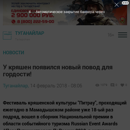
3
Автоматическое закрытие баннера через
ТУГАНАЙЛАР
16+
Татарстан
НОВОСТИ
У кряшен появился новый повод для
гордости!
Туганайлар,
14 февраль 2018 - 08:06
1079
0
0
Фестиваль кряшенской культуры "Питрау", проходящий
ежегодно в Мамадышском районе уже 18-ый раз
подряд, вошел в сборник Национальной премии в
области событийного туризма Russian Event Awards