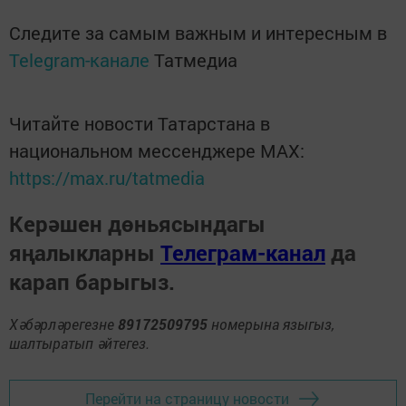
Следите за самым важным и интересным в
Telegram-канале
Татмедиа
Читайте новости Татарстана в
национальном мессенджере MАХ:
https://max.ru/tatmedia
Керәшен дөньясындагы
яңалыкларны
Телеграм-канал
да
карап барыгыз.
Хәбәрләрегезне
89172509795
номерына языгыз,
шалтыратып әйтегез.
Перейти на страницу новости