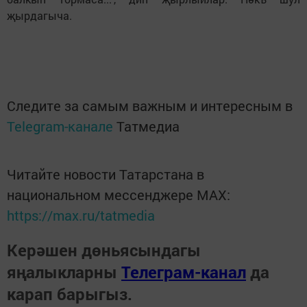
җырдагыча.
Следите за самым важным и интересным в
Telegram-канале
Татмедиа
Читайте новости Татарстана в
национальном мессенджере MАХ:
https://max.ru/tatmedia
Керәшен дөньясындагы
яңалыкларны
Телеграм-канал
да
карап барыгыз.