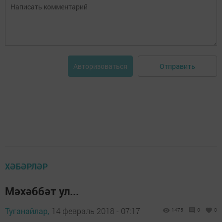
Отправить
Авторизоваться
ХӘБӘРЛӘР
Мәхәббәт ул...
Туганайлар,
14 февраль 2018 - 07:17
1475
0
0