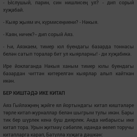
- Ыслушый, парин, син нишлисең ул? - дип сорый
хуҗабай.
- Кыяр җыям ич, күрмисеңмени? - Нәкыя.
- Каян, ничек?-- дип сорый Аяз.
- Һи, Аязкаем, тимер юл буендагы базарда тоннасы
белән сатып торалар бит ул кыярларны! - ди хуҗабикә.
Ире йоклаганда Нәкыя ханым тимер юлы буендагы
базардан читтән китерелгән кыярлар алып кайткан
икән.
БЕР КИШТӘДӘ ИКЕ КИТАП
Аяз Гыйләҗнең җәйге ял йортындагы китап киштәләре
төрле китап-журналлар белән шыгрым тулы икән. Бары
тик бер шүрлек кенә буш диярлек. Анда нибарысы ике
китап тора. Урын җитмәү сәбәпле, идәндә өелеп торучы
китапларга карап, Батулла хуҗага дәшкән: