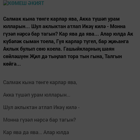
Салмак кына төнге карлар ява, Акка түшәп урам
юлларын... Шул аклыктан атлап Икәү килә - Монна
гүзәл нәрсә бар тагын? Кар ява да ява... Алар юлда Ак
күбәләк сыман тоела, Гүя карлар түгел, бар җиһанга
Аклык булып сөю коела. Гашыйкларның шаян
сөйләшүен Җил дә тыңлап тора тын гына, Талгын
көйгә...
Салмак кына төнге карлар ява,
Акка түшәп урам юлларын...
Шул аклыктан атлап Икәү килә -
Монна гүзәл нәрсә бар тагын?
Кар ява да ява... Алар юлда