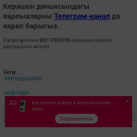
Керәшен дөньясындагы
яңалыкларны
Телеграм-канал
да
карап барыгыз.
Хәбәрләрегезне
89172509795
номерына языгыз,
шалтыратып әйтегез.
Теги:
КАРЕНДӘШЛӘР
МАЙ ЧАБУ
Все новости кряшен в Телеграм-канале -
здесь
Перейти на страницу новости
Подпишитесь