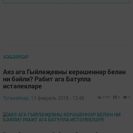
ХӘБӘРЛӘР
Аяз ага Гыйләҗевны керәшеннәр белән
ни бәйли? Рабит ага Батулла
истәлекләре
Туганайлар,
13 февраль 2018 - 12:48
2150
0
0