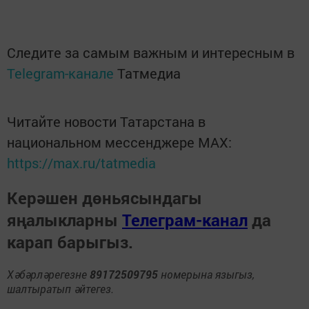
Следите за самым важным и интересным в
Telegram-канале
Татмедиа
Читайте новости Татарстана в
национальном мессенджере MАХ:
https://max.ru/tatmedia
Керәшен дөньясындагы
яңалыкларны
Телеграм-канал
да
карап барыгыз.
Хәбәрләрегезне
89172509795
номерына языгыз,
шалтыратып әйтегез.