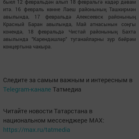
быел 12 февральдән алып 18 февральгә кадәр дәвам
итә. 16 февраль көнне Лаеш районының Ташкирмән
авылында, 17 февральдә Алексеевск районының
Красный Баран авылында, Май атнасынын соңгы
конендә, 18 февральдә Чистай районының Бахта
авылында "Карендәшләр" туганайларны зур бәйрәм
концертына чакыра.
Следите за самым важным и интересным в
Telegram-канале
Татмедиа
Читайте новости Татарстана в
национальном мессенджере MАХ:
https://max.ru/tatmedia