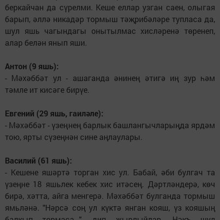
беркайчан да сүрелми. Кеше еллар узган саен, олыгая
барып, әллә никадәр тормыш тәҗрибәләре тупласа да,
шул яшь чагындагы онытылмас хисләренә төренеп,
алар белән янып яши.
Антон (9 яшь):
- Мәхәббәт ул - ашаганда әнинең әтигә иң зур һәм
тәмле ит кисәге бирүе.
Евгений (29 яшь, гаиләле):
- Мәхәббәт - үзеңнең барлык башлангычларыңда ярдәм
тою, ярты сүзеңнән сине аңлаулары.
Василий (61 яшь):
- Кешене яшәртә торган хис ул. Бабай, әби булгач та
үзеңне 18 яшьлек кебек хис итәсең. Дәртләндерә, көч
бирә, хәтта, айга менгерә. Мәхәббәт булганда тормыш
ямьләнә. "Нәрсә соң ул күктә янган кояш, үз кояшың
балкып тормаса...", дип җырлыйлар. Нәкъ шул