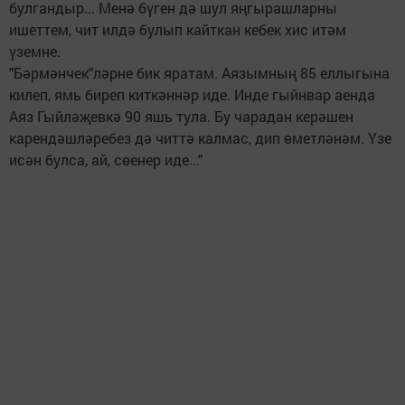
булгандыр... Менә бүген дә шул яңгырашларны
ишеттем, чит илдә булып кайткан кебек хис итәм
үземне.
"Бәрмәнчек"ләрне бик яратам. Аязымның 85 еллыгына
килеп, ямь биреп киткәннәр иде. Инде гыйнвар аенда
Аяз Гыйләҗевкә 90 яшь тула. Бу чарадан керәшен
карендәшләребез дә читтә калмас, дип өметләнәм. Үзе
исән булса, ай, сөенер иде..."