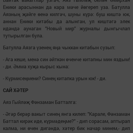
Еники арасыннан да кара мәче йөгереп уза. Батулла
Аязның җәйге өенә килгәч, шуны күрә: буш киштә юк,
аннан Еники китабы да алынган, ул киштәгә элек
идәндә аунаган "Новый мир" журналы дынгычлап
тутырылган була.
Батулла Аязга үзенең яңа чыккан китабын сузып:
- Ага кеше, менә син әйткән өченче китапны мин яздым!
- ди. Әмма хуҗа кырыс кына:
- Күрмисеңмени? Синең китапка урын юк! - ди.
САЙ ХӘТЕР
Аяз Гыйләҗ Фәнзаман Батталга:
- Әгәр берәр вакыт синең янга килеп: "Карале, Фәнзаман
Баттал кирәк иде, күрмәдеңме?" - дип сорасам, аптырап
калма, ни өчен дигәндә, хәтер бик начар минем,- дип