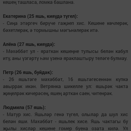
кешең ташласа, ломка башлана.
Екатерина (25 яшь, кияүдә түгел):
- Сиңа этәргеч бирүче гаҗәеп хис. Кешене көчлерәк,
бәхетлерәк, ә тормышны мәгънәлерәк итә.
Алёна (27 яшь, кияүдә):
- Мәхәббәт ул - яраткан кешеңне тулысы белән кабул
итү, аны үзгәртү һәм үзенә яраклаштыру теләге булмау.
Петр (26 яшь, буйдак):
- 26 яшьтәге мәхәббәт, 16 яшьтәгесеннән күпкә
авыррак икән. Ветрянка шикелле ул: яшьрәк чакта
җиңелрәк кичерәсең, яшең арткан саен, читенрәк.
Людмила (57 яшь):
- Матур хис. Яшьләр генә түгел, олылар да шул хис
белән яши. Мәхәббәт - яшьлек хисе. Яшь чактагы бу
җылы хисләр кешене гомер буена озата килә. Ул