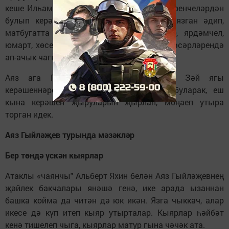
кеше Илһам Шакиров булса, Аяз ага иң беренчеләрдән
булып керәшен мәүзугына нәфис әсәр язган әдип,
матбугатта керәшеннәренең киң күңелле, ярдәмчел,
юмарт, хөсетсез холкы Аяз Гыйләҗевнең әсәрләрендә
ап-ачык чагыла.
Аяз ага Гыйләжев белән икебез дә Зәй ягы
керәшеннәре арасында үскән кешеләр буларак, еш
кына керәшен җыруларын җырлап, моңаеп утыра
торган идек.
Аяз Гыйләҗев турында мәзәкләр
Бер төндә үскән кыярлар
Атаклы «чаянчы" Альберт Яхин белән Аяз Гыйләҗевнең
җәйлек бакчалары янәшә генә, ике арада ызаннан
башка койма да читән дә юк икән. Язга чыккач, алар
икесе дә күп итеп кыяр утырталар. Кыярлар һәйбәт
кенә тишелеп чыга, кыярлар матур гына чәчәк ата.