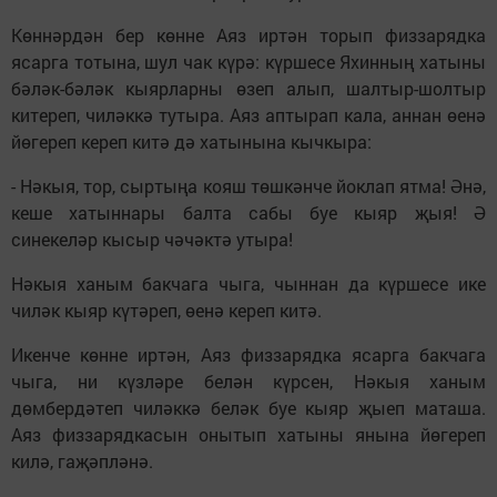
Көннәрдән бер көнне Аяз иртән торып физзарядка
ясарга тотына, шул чак күрә: күршесе Яхинның хатыны
бәләк-бәләк кыярларны өзеп алып, шалтыр-шолтыр
китереп, чиләккә тутыра. Аяз аптырап кала, аннан өенә
йөгереп кереп китә дә хатынына кычкыра:
- Нәкыя, тор, сыртыңа кояш төшкәнче йоклап ятма! Әнә,
кеше хатыннары балта сабы буе кыяр җыя! Ә
синекеләр кысыр чәчәктә утыра!
Нәкыя ханым бакчага чыга, чыннан да күршесе ике
чиләк кыяр күтәреп, өенә кереп китә.
Икенче көнне иртән, Аяз физзарядка ясарга бакчага
чыга, ни күзләре белән күрсен, Нәкыя ханым
дөмбердәтеп чиләккә беләк буе кыяр җыеп маташа.
Аяз физзарядкасын онытып хатыны янына йөгереп
килә, гаҗәпләнә.