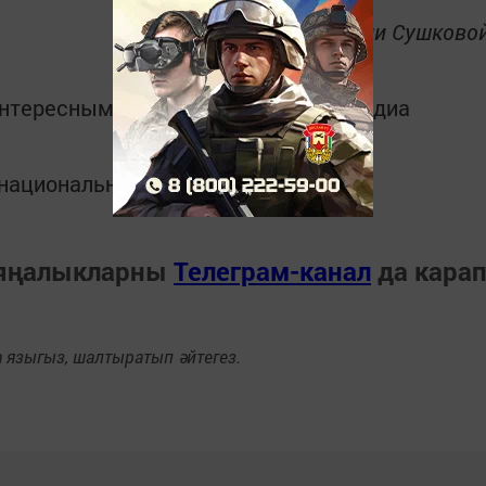
Фотографии Марии Сушково
интересным в
Telegram-канале
Татмедиа
в национальном мессенджере MАХ:
 яңалыкларны
Телеграм-канал
да кара
языгыз, шалтыратып әйтегез.