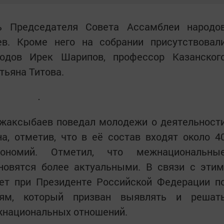
ь Председателя Совета Ассамблеи народо
в. Кроме него на собрании присутствовал
одов Ирек Шарипов, профессор Казанског
тьяна Титова.
Джаксыбаев поведал молодежи о деятельност
а, отметив, что в её состав входят около 4
втономий. Отметил, что межнациональны
новятся более актуальными. В связи с этим
вет при Президенте Российской Федерации п
ям, который призван выявлять и решат
жнациональных отношений.