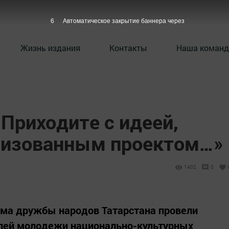
5
Автоматическое закрытие баннера через
Жизнь издания
Контакты
Наша команд
Приходите с идеей,
лизованным проектом…»
1402
0
ома дружбы народов Татарстана провели
елей молодежи национально-культурных