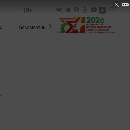
16+
а
Бессмертный полк. Кряшены
0