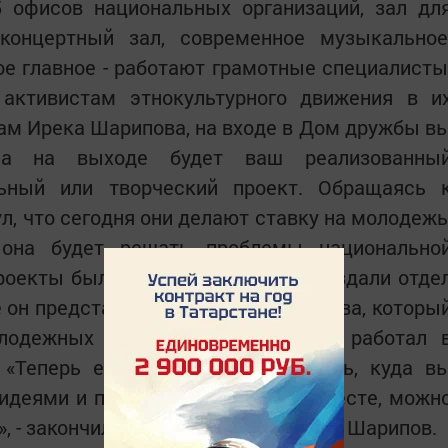
5 офисов национальных организаций, зал дл
, концертный зал, современное музыкальное
ое главное - работают грамотные специалисты
активистам этнокультурного движения в и
ам Ирека Шарипова, на входе в Дом дружбы в
 а на выходе будет ваш реализованны
льный или творческий проект. Обращаясь 
л, что сегодня они делают ставку на молодежь
 она будет решать проблемы национально
проекты были успешными, здесь создали отде
е он представил Рамиля Музаффарова, которы
одежных организаций, ранее он работал 
 «Теперь его дверь - это та дверь, куда в
идеями и проблемами. Работая вместе, можн
, - закончил свое выступление Ирек Шарипов.