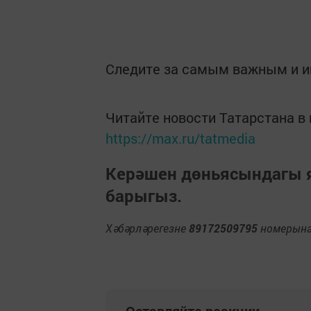
Следите за самым важным и 
Читайте новости Татарстана 
https://max.ru/tatmedia
Керәшен дөньясындагы
барыгыз.
Хәбәрләрегезне
89172509795
номерына 
Оставляйте реакции