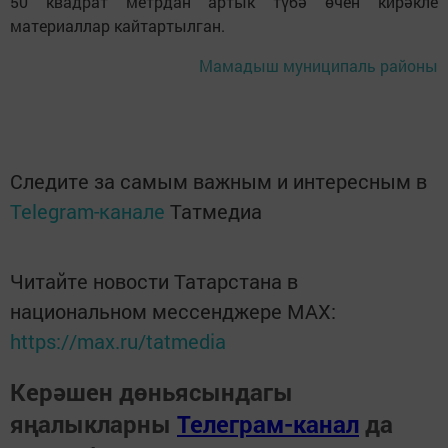
50 квадрат метрдан артык түбә өчен кирәкле
материаллар кайтартылган.
Мамадыш муниципаль районы
Следите за самым важным и интересным в
Telegram-канале
Татмедиа
Читайте новости Татарстана в
национальном мессенджере MАХ:
https://max.ru/tatmedia
Керәшен дөньясындагы
яңалыкларны
Телеграм-канал
да