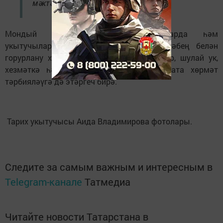
мәктәбеннән.
Мондый уртак эшчәнлек укучыларда һәм
укытучыларда бердәмлек һәм үз мәктәбең белән
горурлану хисе формалаштыра. Бу эшләр, шулай ук,
хезмәткә һәм әйләнә-тирә мохиткә карата хөрмәт
тәрбияләүгә дә этәргеч бирә.
Тарих укытучысы Аида Владимирова фотолары.
Следите за самым важным и интересным в
Telegram-канале
Татмедиа
Читайте новости Татарстана в