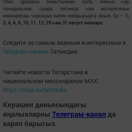
Спас уразасы вакытыннан кала, айның һәр
понедельник, среда, пятница һәм воскресенье
көннәрендә чиркәүдә кәбен койдырырга ярый. Бу –
1,
3, 4, 6, 8, 10, 11, 13, 29 һәм 31 август көннәре.
Следите за самым важным и интересным в
Telegram-канале
Татмедиа
Читайте новости Татарстана в
национальном мессенджере MАХ:
https://max.ru/tatmedia
Керәшен дөньясындагы
яңалыкларны
Телеграм-канал
да
карап барыгыз.