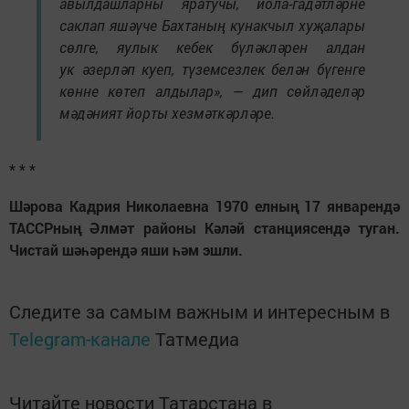
авылдашларны яратучы, йола-гадәтләрне
саклап яшәүче Бахтаның кунакчыл хуҗалары
сөлге, яулык кебек бүләкләрен алдан
ук әзерләп куеп, түземсезлек белән бүгенге
көнне көтеп алдылар», — дип сөйләделәр
мәдәният йорты хезмәткәрләре.
* * *
Шәрова Кадрия Николаевна 1970 елның 17 январендә
ТАССРның Әлмәт районы Кәләй станциясендә туган.
Чистай шәһәрендә яши һәм эшли.
Следите за самым важным и интересным в
Telegram-канале
Татмедиа
Читайте новости Татарстана в