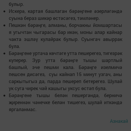
булыр.
Искерә, картая башлаган бәрәңгене әзерләгәндә
суына бераз шикәр өстәсәгез, тәмләнер.
Пешкән бәрәңге, алманы, борчакны йомшартасы
я угычтан чыгарасы бар икән, моны алар кайнар
чакта эшләү кулайрак булыр. Суынгач авыррак
була.
Бәрәңгене уртача көчтәге утта пешерегез, тигезрәк
күперер. Зур утта бәрәңге тышы шартлый
башлый, эче пешми кала. Бәрәңге изелмичә
пешсен дисәгез, суы кайнап 15 минут узгач, аны
саркытыгыз да, парда пешереп бетерегез. Шулай
ук суга чирек чәй кашыгы уксус өстәп була.
Бәрәңгене тышы белән пешергәндә, берничә
җиреннән чәнечке белән тишегез, шулай иткәндә
яргаланмас.
Азнакай