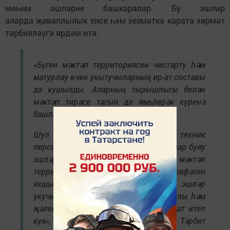
мөһим эшләрне башкаралар. Бу эшләр
аларда җаваплылык хисе һәм хезмәткә карата хөрмәт
тәрбияләүгә ярдәм итә.
«Бүген мәктәп территориясен чистарту һәм
матурлау өчен укытучыларның ир-ат составы
да кушылды. Аларның тырышлыгы белән
мәктәп тирәсе тагын да ямьлерәк күренә
башлады.
Шул ук вакытта, мәктәпнең техник
персоналы да үз өлешләрен кертә. Алар буяу
эшләре белән шөгыльләнеп, мәктәп
территориясенең тышкы кыяфәтен
яхшыртуга зур өлеш кертәләр. Бу эшләр
укучылар һәм укытучылар өчен уңайлы һәм
җәлеп итүчән мохит тудыруны максат итеп
куя», – дип яздылар Иске Тәрбит