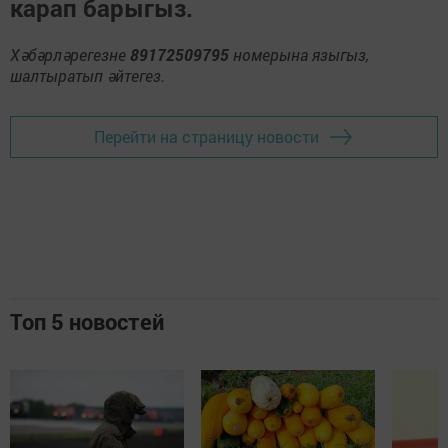
карап барыгыз.
Хәбәрләрегезне
89172509795
номерына языгыз,
шалтыратып әйтегез.
Перейти на страницу новости
Топ 5 новостей