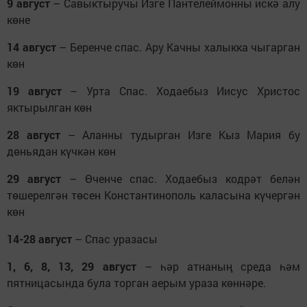
9 август
– Савыктыручы Изге Пантелеймонны искә алу
көне
14 август
– Беренче спас. Ару Качны халыкка чыгарган
көн
19 август
– Урта Спас. Ходаебыз Иисус Христос
яктырылган көн
28 август
– Аланны тудырган Изге Кыз Мария бу
дөньядан күчкән көн
29 август
– Өченче спас. Ходаебыз кодрәт белән
төшерелгән төсен Константинополь каласына күчергән
көн
14-28 август
– Спас уразасы
1, 6, 8, 13, 29 август
– һәр атнаның среда һәм
пятницасында була торган аерым ураза көннәре.