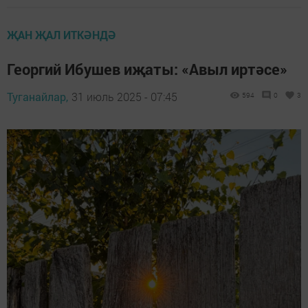
ҖАН ҖАЛ ИТКӘНДӘ
Георгий Ибушев иҗаты: «Авыл иртәсе»
Туганайлар,
31 июль 2025 - 07:45
594
0
3