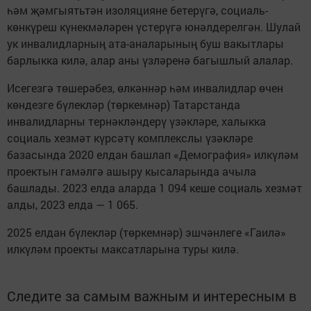
һәм җәмгыятьтән изоляцияне бетерүгә, социаль-
көнкүреш күнекмәләрен үстерүгә юнәлдерелгән. Шулай
ук инвалидларның ата-аналарының буш вакытлары
барлыкка килә, алар аны үзләренә багышлый алалар.
Исегезгә төшерәбез, өлкәннәр һәм инвалидлар өчен
көндезге бүлекләр (төркемнәр) Татарстанда
инвалидларны тернәкләндерү үзәкләре, халыкка
социаль хезмәт күрсәтү комплекслы үзәкләре
базасында 2020 елдан башлап «Демография» илкүләм
проектын гамәлгә ашыру кысаларында ачыла
башлады. 2023 елда аларда 1 094 кеше социаль хезмәт
алды, 2023 елда — 1 065.
2025 елдан бүлекләр (төркемнәр) эшчәнлеге «Гаилә»
илкүләм проекты максатларына туры килә.
Следите за самым важным и интересным в