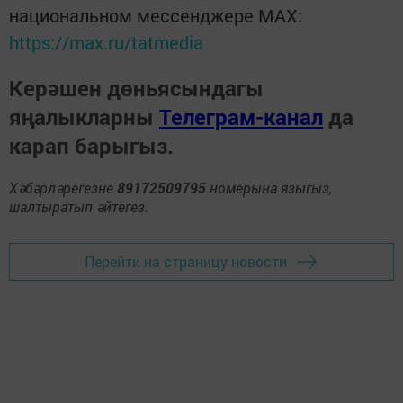
национальном мессенджере MАХ:
https://max.ru/tatmedia
Керәшен дөньясындагы
яңалыкларны
Телеграм-канал
да
карап барыгыз.
Хәбәрләрегезне
89172509795
номерына языгыз,
шалтыратып әйтегез.
Перейти на страницу новости