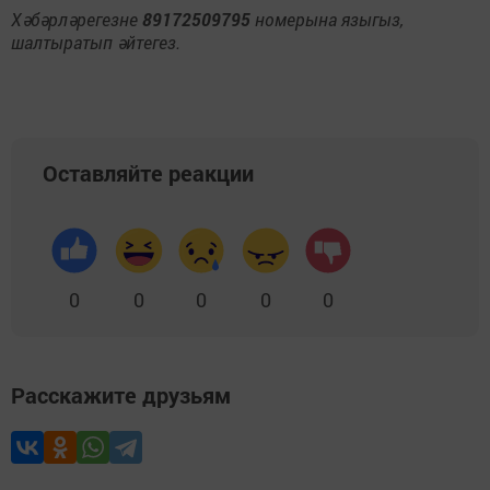
Хәбәрләрегезне
89172509795
номерына языгыз,
шалтыратып әйтегез.
Оставляйте реакции
0
0
0
0
0
Расскажите друзьям