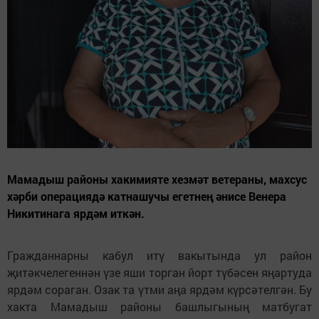
Мамадыш районы хакимияте хезмәт ветераны, махсус
хәрби операциядә катнашучы егетнең әнисе Венера
Никитинага ярдәм иткән.
Гражданнарны кабул итү вакытында ул район
җитәкчелегеннән үзе яши торган йорт түбәсен яңартуда
ярдәм сораган. Озак та үтми аңа ярдәм күрсәтелгән. Бу
хакта Мамадыш районы башлыгының матбугат