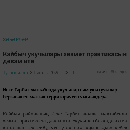
ХӘБӘРЛӘР
Кайбыч укучылары хезмәт практикасын
дәвам итә
Туганайлар,
31 июль 2025 - 08:11
353
0
0
Иске Тәрбит мәктәбендә укучылар һәм укытучылар
бергәләшеп мәктәп территориясен ямьләндерә
Кайбыч районының Иске Тәрбит авылы мәктәбендә
хезмәт практикасы дәвам итә. Укучылар бакчада актив
катнашып, су сибү, чүп утау һәм уңыш җыю кебек