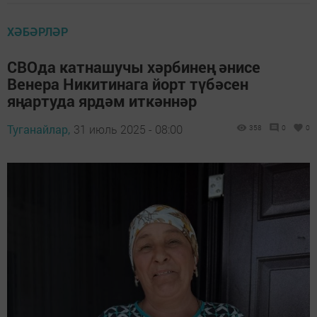
ХӘБӘРЛӘР
СВОда катнашучы хәрбинең әнисе
Венера Никитинага йорт түбәсен
яңартуда ярдәм иткәннәр
Туганайлар,
31 июль 2025 - 08:00
358
0
0