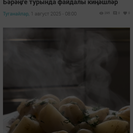
Бәрәңге турында файдалы киңәшләр
Туганайлар,
1 август 2025 - 08:00
295
0
0