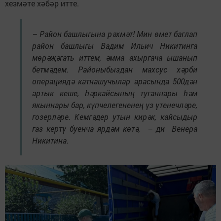
хезмәте хәбәр итте.
– Район башлыгына рәхмәт! Мин өмет баглап
район башлыгы Вадим Ильич Никитинга
мөрәҗәгать иттем, әмма ахыргача ышанып
бетмәдем. Районыбыздан махсус хәрби
операциядә катнашучылар арасында 500дән
артык кеше, һәркайсының туганнары һәм
якыннары бар, күпчелегененең үз үтенечләре,
гозерләре. Кемгәдер утын кирәк, кайсыдыр
газ кертү буенча ярдәм көтә, – ди Венера
Никитина.