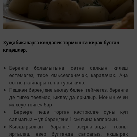
Хуҗабикәләргә көндәлек тормышта кирәк булган
киңәшләр.
Бәрәңге боламыгына сөтне салкын килеш
өстәмәгез, төсе ямьсезләнәчәк, каралачак. Аңа
сөтнең кайнары гына туры килә.
Пешкән бәрәңгене ыклау белән төймәгез, бәрәңге
дә тигез төелмәс, ыклау да ярылыр. Моның өчен
махсус төйгеч бар
Бәрәңге пешә торган кәстрюлгә суны күп
салмагыз – ул бәрәңгене 1 см гына капласын.
Кыздырылган бәрәңге әзерләгәндә тозны
яртылаш әзер булганда салсагыз, яхшырак