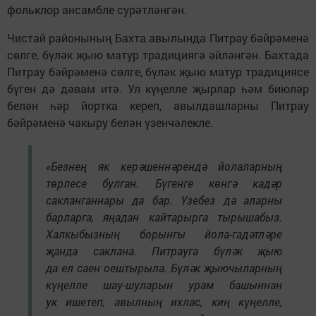
фольклор ансамбле сурәтләнгән.
Чистай районының Бахта авылында Питрау бәйрәменә
сөлге, бүләк җыю матур традициягә әйләнгән. Бахтада
Питрау бәйрәменә сөлге, бүләк җыю матур традициясе
бүген дә дәвам итә. Ул күңелле җырлар һәм биюләр
белән һәр йортка кереп, авылдашларны Питрау
бәйрәменә чакыру белән үзенчәлекле.
«Безнең як керәшеннәрендә йолаларның
төрлесе булган. Бүгенге көнгә кадәр
сакланганнары да бар. Үзебез дә аларны
барларга, яңадан кайтарырга тырышабыз.
Халкыбызның борынгы йола-гадәтләре
җанда саклана. Питрауга бүләк җыю
да ел саен оештырыла. Бүләк җыючыларның
күңелле шау-шуларын урам башыннан
ук ишетеп, авылның ихлас, киң күңелле,