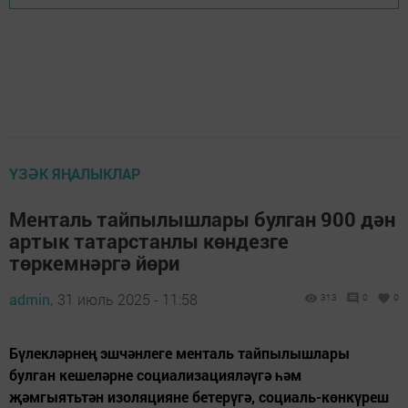
ҮЗӘК ЯҢАЛЫКЛАР
Менталь тайпылышлары булган 900 дән
артык татарстанлы көндезге
төркемнәргә йөри
admin,
31 июль 2025 - 11:58
313
0
0
Бүлекләрнең эшчәнлеге менталь тайпылышлары
булган кешеләрне социализацияләүгә һәм
җәмгыятьтән изоляцияне бетерүгә, социаль-көнкүреш