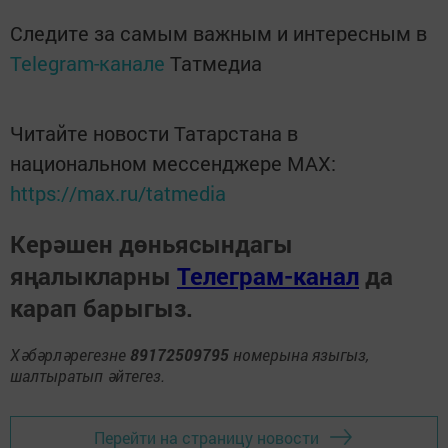
Следите за самым важным и интересным в
Telegram-канале
Татмедиа
Читайте новости Татарстана в
национальном мессенджере MАХ:
https://max.ru/tatmedia
Керәшен дөньясындагы
яңалыкларны
Телеграм-канал
да
карап барыгыз.
Хәбәрләрегезне
89172509795
номерына языгыз,
шалтыратып әйтегез.
Перейти на страницу новости