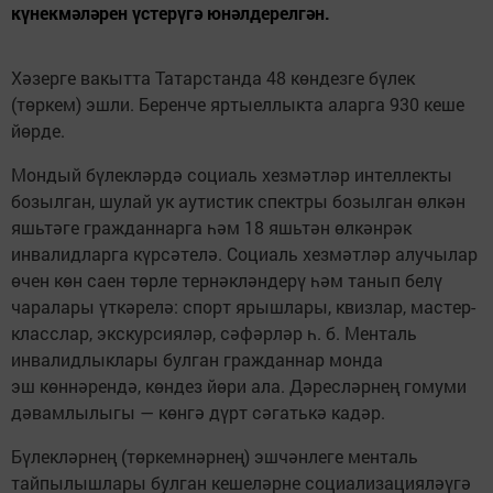
күнекмәләрен үстерүгә юнәлдерелгән.
Хәзерге вакытта Татарстанда 48 көндезге бүлек
(төркем) эшли. Беренче яртыеллыкта аларга 930 кеше
йөрде.
Мондый бүлекләрдә социаль хезмәтләр интеллекты
бозылган, шулай ук аутистик спектры бозылган өлкән
яшьтәге гражданнарга һәм 18 яшьтән өлкәнрәк
инвалидларга күрсәтелә. Социаль хезмәтләр алучылар
өчен көн саен төрле тернәкләндерү һәм танып белү
чаралары үткәрелә: спорт ярышлары, квизлар, мастер-
класслар, экскурсияләр, сәфәрләр һ. б. Менталь
инвалидлыклары булган гражданнар монда
эш көннәрендә, көндез йөри ала. Дәресләрнең гомуми
дәвамлылыгы — көнгә дүрт сәгатькә кадәр.
Бүлекләрнең (төркемнәрнең) эшчәнлеге менталь
тайпылышлары булган кешеләрне социализацияләүгә