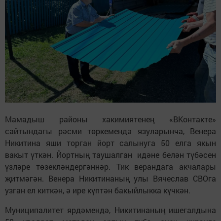
Мамадыш районы хакимиятенең «ВКонтакте»
сайтындагы рәсми төркемендә язуларынча, Венера
Никитина яши торган йорт салынуга 50 елга якын
вакыт үткән. Йортның таушалган идәне белән түбәсен
үзләре төзекләндергәннәр. Тик верандага акчалары
җитмәгән. Венера Никитинаның улы Вячеслав СВОга
узган ел киткән, ә ире күптән бакыйлыкка күчкән.
Муниципалитет ярдәмендә, Никитинаның ишегалдына