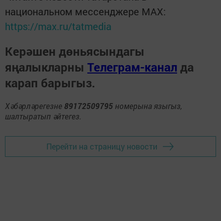
национальном мессенджере MАХ:
https://max.ru/tatmedia
Керәшен дөньясындагы
яңалыкларны
Телеграм-канал
да
карап барыгыз.
Хәбәрләрегезне
89172509795
номерына языгыз,
шалтыратып әйтегез.
Перейти на страницу новости