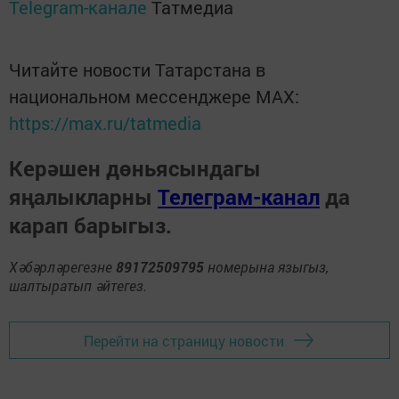
Telegram-канале
Татмедиа
Читайте новости Татарстана в
национальном мессенджере MАХ:
https://max.ru/tatmedia
Керәшен дөньясындагы
яңалыкларны
Телеграм-канал
да
карап барыгыз.
Хәбәрләрегезне
89172509795
номерына языгыз,
шалтыратып әйтегез.
Перейти на страницу новости