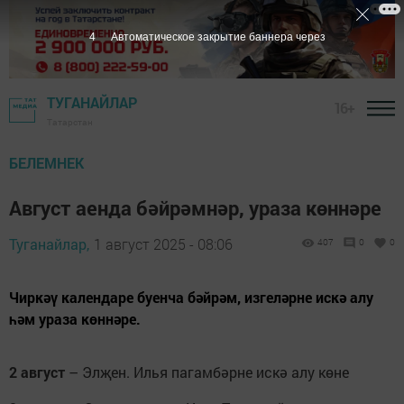
3
Автоматическое закрытие баннера через
ТУГАНАЙЛАР
16+
Татарстан
БЕЛЕМНЕК
Август аенда бәйрәмнәр, ураза көннәре
Туганайлар,
1 август 2025 - 08:06
407
0
0
Чиркәү календаре буенча бәйрәм, изгеләрне искә алу
һәм ураза көннәре.
2 август
– Элҗен. Илья пагамбәрне искә алу көне