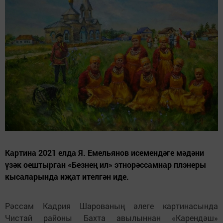
Картина 2021 елда Я. Емельянов исемендәге мәдәни
үзәк оештырган «Безнең ил» этнорәссамнар плэнеры
кысаларында иҗат ителгән иде.
Рәссам Кадрия Шарованың әлеге картинасында
Чистай районы Бахта авылыннан «Карендәш»