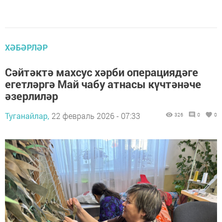
ХӘБӘРЛӘР
Сәйтәктә махсус хәрби операциядәге
егетләргә Май чабу атнасы күчтәнәче
әзерлиләр
Туганайлар,
22 февраль 2026 - 07:33
326
0
0