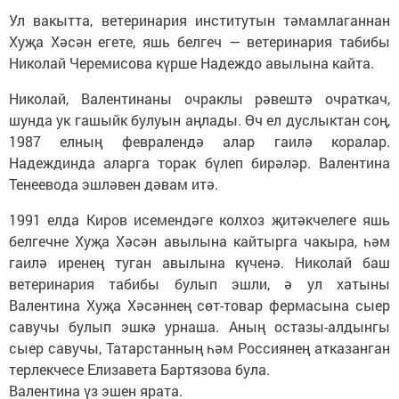
Ул вакытта, ветеринария институтын тәмамлаганнан
Хуҗа Хәсән егете, яшь белгеч — ветеринария табибы
Николай Черемисова күрше Надеждо авылына кайта.
Николай, Валентинаны очраклы рәвештә очраткач,
шунда ук гашыйк булуын аңлады. Өч ел дуслыктан соң,
1987 елның февралендә алар гаилә коралар.
Надеждинда аларга торак бүлеп бирәләр. Валентина
Тенеевода эшләвен дәвам итә.
1991 елда Киров исемендәге колхоз җитәкчелеге яшь
белгечне Хуҗа Хәсән авылына кайтырга чакыра, һәм
гаилә иренең туган авылына күченә. Николай баш
ветеринария табибы булып эшли, ә ул хатыны
Валентина Хуҗа Хәсәннең сөт-товар фермасына сыер
савучы булып эшкә урнаша. Аның остазы-алдынгы
сыер савучы, Татарстанның һәм Россиянең атказанган
терлекчесе Елизавета Бартязова була.
Валентина үз эшен ярата.