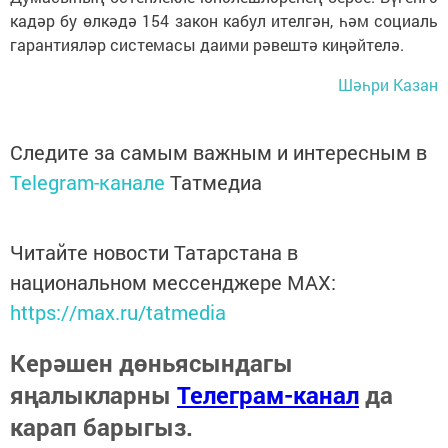
кадәр бу өлкәдә 154 закон кабул ителгән, һәм социаль
гарантияләр системасы даими рәвештә киңәйтелә.
Шәһри Казан
Следите за самым важным и интересным в
Telegram-канале
Татмедиа
Читайте новости Татарстана в
национальном мессенджере MАХ:
https://max.ru/tatmedia
Керәшен дөньясындагы
яңалыкларны
Телеграм-канал
да
карап барыгыз.