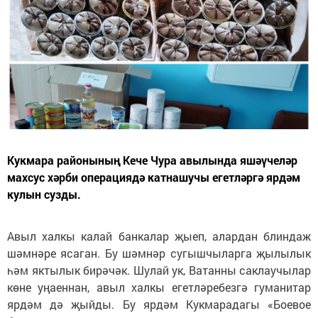
Кукмара районының Кече Чура авылында яшәүчеләр
махсус хәрби операциядә катнашучы егетләргә ярдәм
кулын сузды.
Авыл халкы калай банкалар җыеп, алардан блиндаж
шәмнәре ясаган. Бу шәмнәр сугышчыларга җылылык
һәм яктылык бирәчәк. Шулай ук, Ватанны саклаучылар
көне уңаеннан, авыл халкы егетләребезгә гуманитар
ярдәм дә җыйды. Бу ярдәм Кукмарадагы «Боевое