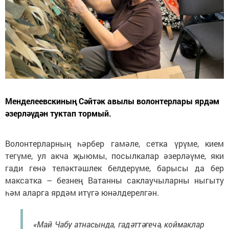
Менделеевскиның Сәйтәк авылы волонтерлары ярдәм
әзерләүдән туктап тормый.
Волонтерларның һәрбер гамәле, сетка үрүме, кием
тегүме, ул акча җыюмы, посылкалар әзерләүме, яки
гади генә теләктәшлек белдерүме, барысы да бер
максатка – безнең Ватанны саклаучыларны ныгыту
һәм аларга ярдәм итүгә юнәлдерелгән.
«Май Чабу атнасында, гадәттәгечә, коймаклар