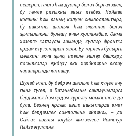
пешереп, гаилә һәм дуслар белән бергәләшеп,
бу тәмле ризыкны авыз итәбез. Коймак
кояшны һәм язның килүен символлаштыра,
бу вакытны шатлык һәм якыннар белән
җылылыкны бүлешү өчен кулланабыз. Әмма
хәзерге катлаулы заманда, күпләр фронтка
ярдәм итү юлларын эзли. Бу төрлечә булырга
мөмкин: акча җыю, ирекле эшләр башкару,
посылкалар җибәрү яки хәрбиләрне яклау
чараларында катнашу.
Шулай итеп, бу бәйрәм шатлык һәм күңел ачу
гына түгел, ә Ватаныбызны саклаучыларга
бердәмлек һәм ярдәм күрсәтү мөмкинлеге дә
була. Безнең ярдәм, авыр вакытларда өмет
һәм бердәмлек символына әйләнә», – ди
Сәйтәк авылы клубы җитәкчесе Ясминур
Гыйззәтуллина.