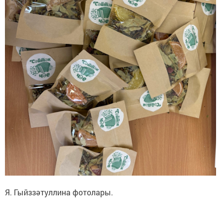
Я. Гыйззәтуллина фотолары.