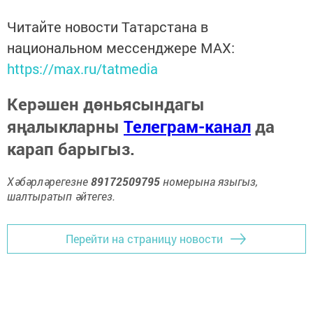
Читайте новости Татарстана в
национальном мессенджере MАХ:
https://max.ru/tatmedia
Керәшен дөньясындагы
яңалыкларны
Телеграм-канал
да
карап барыгыз.
Хәбәрләрегезне
89172509795
номерына языгыз,
шалтыратып әйтегез.
Перейти на страницу новости