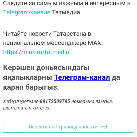
Следите за самым важным и интересным в
Telegram-канале
Татмедиа
Читайте новости Татарстана в
национальном мессенджере MАХ:
https://max.ru/tatmedia
Керәшен дөньясындагы
яңалыкларны
Телеграм-канал
да
карап барыгыз.
Хәбәрләрегезне
89172509795
номерына языгыз,
шалтыратып әйтегез.
Перейти на страницу новости