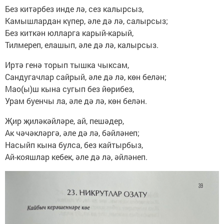
Без китәрбез инде лә, сез калырсыз,
Камышлардан күпер, әле дә лә, салырсыз;
Без киткән юлларга карый-карый,
Тилмереп, елашып, әле дә лә, калырсыз.
Иртә генә торып тышка чыксам,
Сандугачлар сайрый, әле дә лә, көн белән;
Мао(ы)ш кына сугып без йөрибез,
Урам буенчы ла, әле дә лә, көн белән.
Җир җиләкәйләре, ай, пешәдер,
Ак чәчәкләргә, әле дә лә, бәйләнеп;
Насыйп кына булса, без кайтырбыз,
Ай-кояшлар кебек, әле дә лә, әйләнеп.