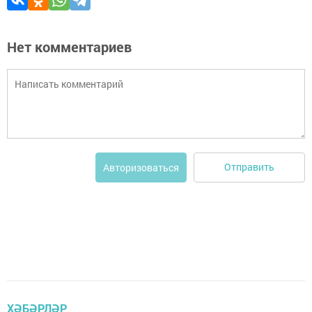
Нет комментариев
Отправить
Авторизоваться
ХӘБӘРЛӘР