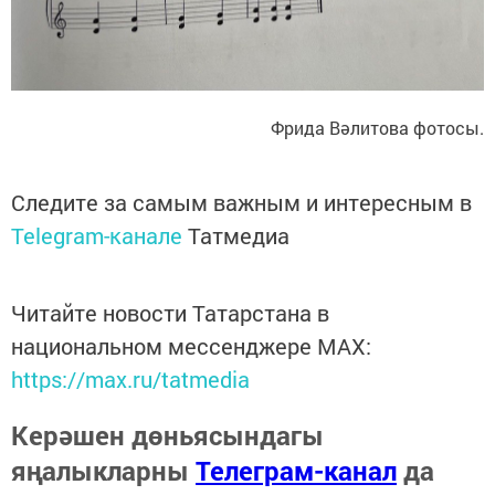
Фрида Вәлитова фотосы.
Следите за самым важным и интересным в
Telegram-канале
Татмедиа
Читайте новости Татарстана в
национальном мессенджере MАХ:
https://max.ru/tatmedia
Керәшен дөньясындагы
яңалыкларны
Телеграм-канал
да