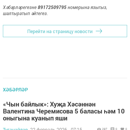
Хәбәрләрегезне
89172509795
номерына языгыз,
шалтыратып әйтегез.
Перейти на страницу новости
ХӘБӘРЛӘР
«Чын байлык»: Хуҗа Хәсәннән
Валентина Черемисова 5 баласы һәм 10
оныгына куанып яши
Туганайлар,
22 февраль 2026 - 07:15
297
0
0