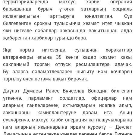
территорияләрендә махсус хәрби операция
барышында бурыч үтәгән затларның социаль
якланганлыгын арттыруга юнәлтелгән. Сүз
билгеләнгән срокны тулысынча хезмәт итеп чыккан
яки нигезле сәбәпләр аркасында вакытыннан алда
җибәрелгән хәрбиләр турында бара.
Яңа норма нигезендә, сугышчан хәрәкәтләр
ветераннары елына 35 көнгә кадәр хезмәт хакы
сакланмый торган отпуск рәсмиләштерә алачак.
Бу аларга сәламәтлекләрен ныгыту һәм көчләрен
торгызу өчен өстәмә вакыт бирәчәк.
Дәүләт Думасы Рәисе Вячеслав Володин билгеләп
үткәнчә, парламент солдатлар, офицерлар һәм
аларның гаиләләренең ихтыяҗларын исәпкә алып,
законнарны камилләштерүне дәвам итә. Аның
сүзләренчә, махсус хәрби операция катнашучыларына
һәм аларның якыннарына ярдәм күрсәтү — Дәүләт
Думасының өстенлекле юнәлешләренең берсе. Бүгенгә