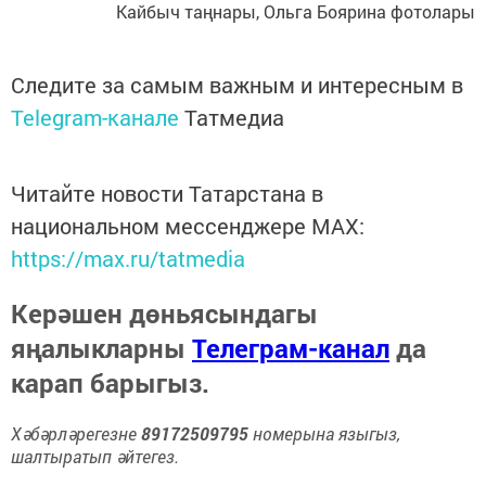
Кайбыч таңнары, Ольга Боярина фотолары
Следите за самым важным и интересным в
Telegram-канале
Татмедиа
Читайте новости Татарстана в
национальном мессенджере MАХ:
https://max.ru/tatmedia
Керәшен дөньясындагы
яңалыкларны
Телеграм-канал
да
карап барыгыз.
Хәбәрләрегезне
89172509795
номерына языгыз,
шалтыратып әйтегез.