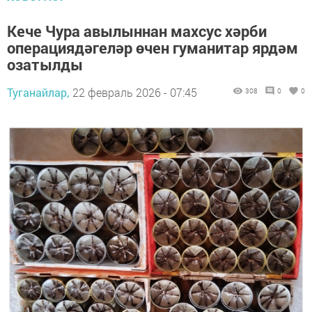
Кече Чура авылыннан махсус хәрби
операциядәгеләр өчен гуманитар ярдәм
озатылды
Туганайлар,
22 февраль 2026 - 07:45
308
0
0