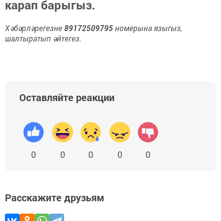
карап барыгыз.
Хәбәрләрегезне
89172509795
номерына языгыз,
шалтыратып әйтегез.
Оставляйте реакции
0
0
0
0
0
Расскажите друзьям