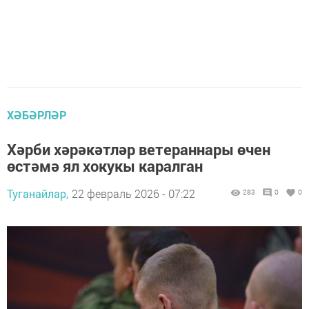
ХӘБӘРЛӘР
Хәрби хәрәкәтләр ветераннары өчен
өстәмә ял хокукы каралган
Туганайлар,
22 февраль 2026 - 07:22
283
0
0