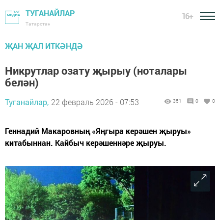
ТУГАНАЙЛАР
16+
Татарстан
ҖАН ҖАЛ ИТКӘНДӘ
Никрутлар озату җырыу (ноталары
белән)
Туганайлар,
22 февраль 2026 - 07:53
351
0
0
Геннадий Макаровның «Яңгыра керәшен җыруы»
китабыннан. Кайбыч керәшеннәре җыруы.