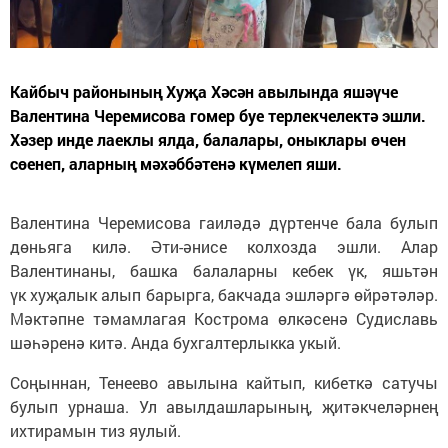
Кайбыч районының Хуҗа Хәсән авылында яшәүче
Валентина Черемисова гомер буе терлекчелектә эшли.
Хәзер инде лаеклы ялда, балалары, оныклары өчен
сөенеп, аларның мәхәббәтенә күмелеп яши.
Валентина Черемисова гаиләдә дүртенче бала булып
дөньяга килә. Әти-әнисе колхозда эшли. Алар
Валентинаны, башка балаларны кебек үк, яшьтән
үк хуҗалык алып барырга, бакчада эшләргә өйрәтәләр.
Мәктәпне тәмамлагая Кострома өлкәсенә Судиславь
шәһәренә китә. Анда бухгалтерлыкка укый.
Соңыннан, Тенеево авылына кайтып, кибеткә сатучы
булып урнаша. Ул авылдашларының, җитәкчеләрнең
ихтирамын тиз яулый.