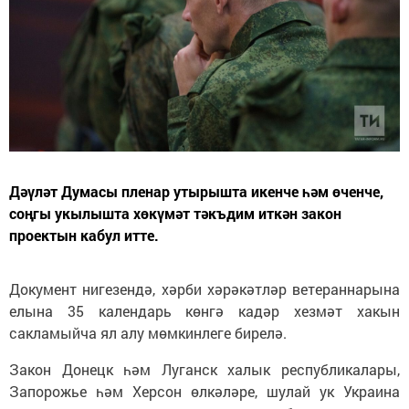
Дәүләт Думасы пленар утырышта икенче һәм өченче,
соңгы укылышта хөкүмәт тәкъдим иткән закон
проектын кабул итте.
Документ нигезендә, хәрби хәрәкәтләр ветераннарына
елына 35 календарь көнгә кадәр хезмәт хакын
сакламыйча ял алу мөмкинлеге бирелә.
Закон Донецк һәм Луганск халык республикалары,
Запорожье һәм Херсон өлкәләре, шулай ук Украина