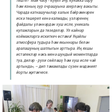
төште? Май чабу - күңел ачу, кунакка бару
һәм язның зур очрашуына әзерләнү вакыты.
Чарада катнашучылар халык бәйрәмнәрен
искә төшереп кенә калмады, үзләренең
файдалы үләннәрдән хуш исле, уникаль
купажларын да төзеделәр. Ул кайнар
коймакларга искиткеч өстәмә! Уңайлы
атмосфера тудыра һәм якыннары белән
аралашуның шатлыгын арттыра. Иң яхшы
истәлекләр нәкъ менә шундый моментларда
туа, диләр - рухи сөйләшү һәм хуш исле чәй
артында», – дип тәмамлады сүзен мәдәният
йорты җитәкчесе.