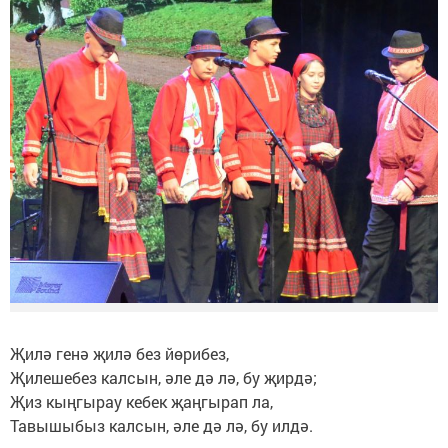
Җилә генә җилә без йөрибез,
Җилешебез калсын, әле дә лә, бу җирдә;
Җиз кыңгырау кебек җаңгырап ла,
Тавышыбыз калсын, әле дә лә, бу илдә.