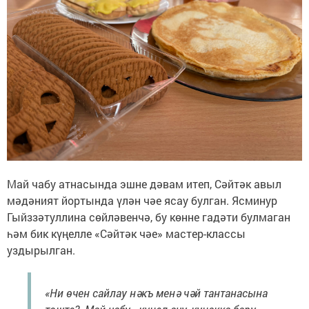
Май чабу атнасында эшне дәвам итеп, Сәйтәк авыл
мәдәният йортында үлән чәе ясау булган. Ясминур
Гыйззәтуллина сөйләвенчә, бу көнне гадәти булмаган
һәм бик күңелле «Сәйтәк чәе» мастер-классы
уздырылган.
«Ни өчен сайлау нәкъ менә чәй тантанасына