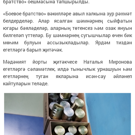
братство» оешмасына тапшырылды.
«Боевое братство» вәкилләре авыл халкына зур рәхмәт
белдерделәр. Алар ясалган шәмнәрнең сыйфатын
югары бәяләделәр, аларның төтенсез һәм озак януын
билгеләп үттеләр. Бу шәмнәрнең сугышчылар өчен бик
мөһим булуын ассызыкладылар. Ярдәм тиздән
егетләргә барып җитәчәк.
Мәдәният йорты җитәкчесе Наталья Миронова
егетләргә сәламәтлек, илдә тынычлык урнашуын һәм
егетләрнең туган якларына исән-сау әйләнеп
кайтуларын теләде.