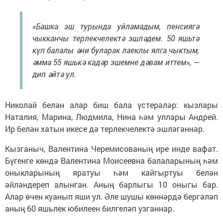
«Башка эш турында уйламадым, пенсиягә
чыкканчы терлекчелектә эшләдем. 50 яшьтә
күп балалы әни буларак лаеклы ялга чыктым,
әмма 55 яшькә кадәр эшемне дәвам иттем», —
дип әйтә ул.
Николай белән алар биш бала үстерәләр: кызлары
Наталия, Марина, Людмила, Нина һәм уллары Андрей.
Ир белән хатын икесе дә терлекчелектә эшләгәннәр.
Кызганыч, Валентина Черемисованың ире инде вафат.
Бүгенге көндә Валентина Моисеевна балаларының һәм
оныкларының яратуы һәм кайгыртуы белән
әйләндереп алынган. Аның барлыгы 10 оныгы бар.
Алар өчен куанып яши ул. Әле шушы көннәрдә бергәләп
аның 60 яшьлек юбилеен билгеләп узганнар.