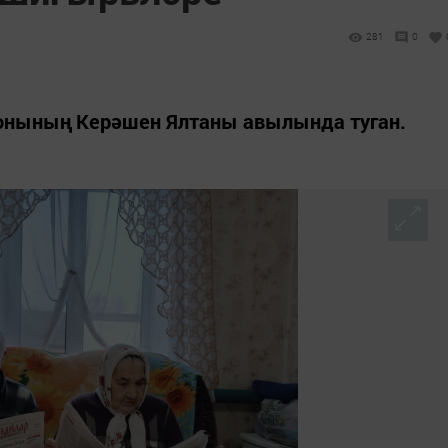
281
0
йонының Керәшен Ялтаны авылында туган.