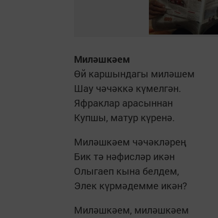
Миләшкәем
Өй каршындагы миләшем
Шау чәчәккә күмелгән.
Яфраклар арасыннан
Купшы, матур күренә.
Миләшкәем чәчәкләрең
Бик тә нәфисләр икән
Олыгаеп кына белдем,
Элек күрмәдемме икән?
Миләшкәем, миләшкәем