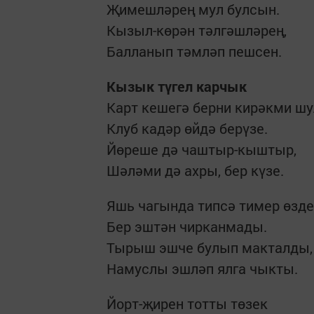
Җимешләрең мул булсын.
Кызыл-көрән тәлгәшләрең,
Балланып тәмләп пешсен.
Кызык түгел карчык
Карт кешегә берни кирәкми шу
Клуб кадәр өйдә берүзе.
Йөреше дә чаштыр-кыштыр,
Шәләми дә ахры, бер күзе.
Яшь чагында типсә тимер өзде
Бер эштән чирканмады.
Тырыш эшче булып макталды,
Намуслы эшләп ялга чыкты.
Йорт-җирен тотты төзек