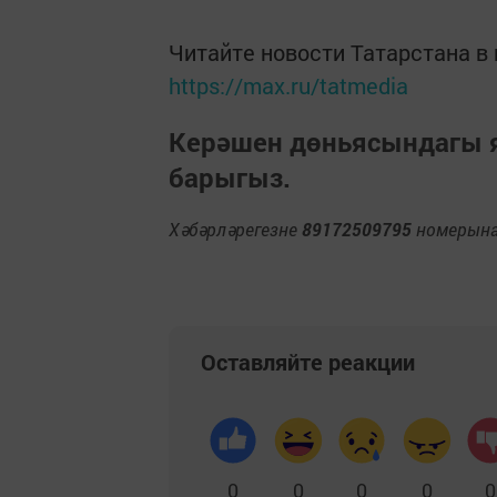
Читайте новости Татарстана 
https://max.ru/tatmedia
Керәшен дөньясындагы
барыгыз.
Хәбәрләрегезне
89172509795
номерына 
Оставляйте реакции
0
0
0
0
0