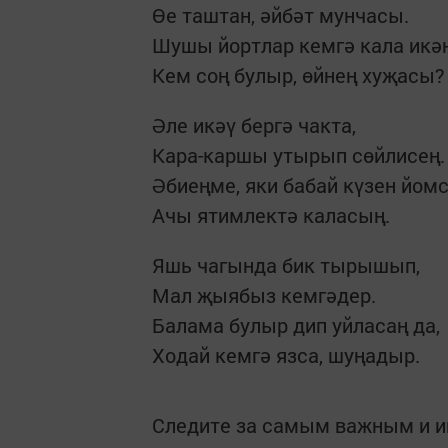
Өе таштан, әйбәт мунчасы.
Шушы йортлар кемгә кала икән
Кем соң булыр, өйнең хуҗасы?
Әле икәү бергә чакта,
Кара-каршы утырып сөйлисең.
Әбиеңме, яки бабай күзен йомс
Ачы ятимлектә каласың.
Яшь чагында бик тырышып,
Мал җыябыз кемгәдер.
Балама булыр дип уйласаң да,
Ходай кемгә язса, шуңадыр.
Следите за самым важным и 