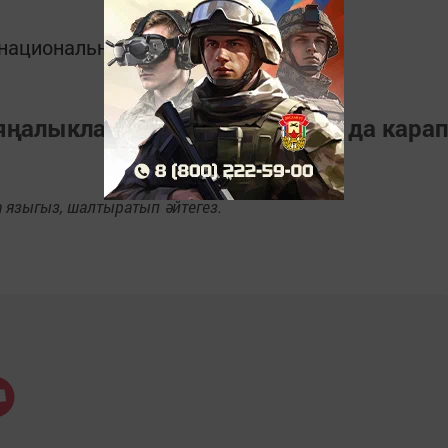
в национальном мессенджере MАХ:
 яңалыкларны
Телеграм-канал
да кара
языгыз, шалтыратып әйтегез.