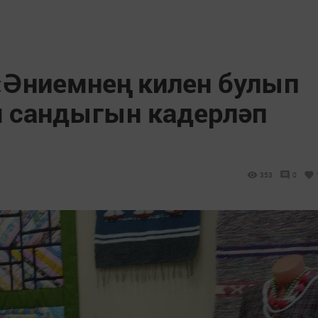
 «Әниемнең килен булып
ч сандыгын кадерләп
353
0