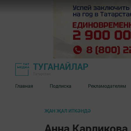
ТУГАНАЙЛАР
Татарстан
Главная
Подписка
Рекламодателям
ҖАН ҖАЛ ИТКӘНДӘ
Анна Карликова