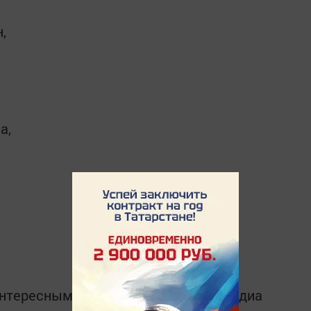
,
а,
интересным в
Telegram-канале
Татмедиа