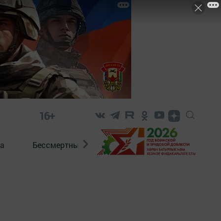
16+
а
Бессмертный полк. Кряшены