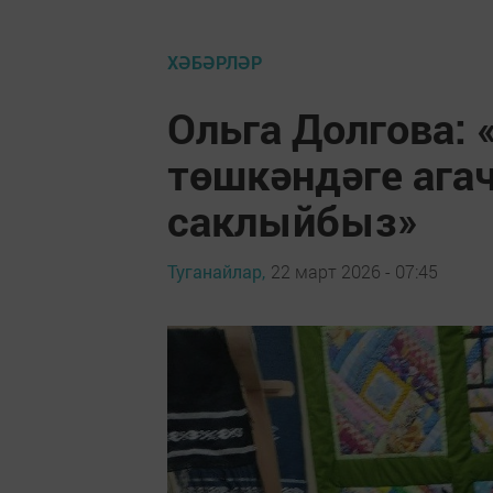
ХӘБӘРЛӘР
Ольга Долгова:
төшкәндәге ага
саклыйбыз»
Туганайлар,
22 март 2026 - 07:45