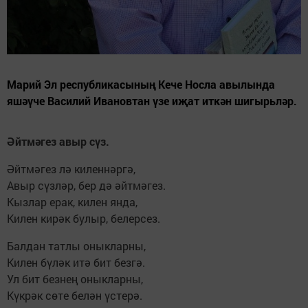
Марий Эл республикасының Кече Носла авылында
яшәүче Василий Ивановтан үзе иҗат иткән шигырьләр.
Әйтмәгез авыр сүз.
Әйтмәгез лә киленнәргә,
Авыр сүзләр, бер дә әйтмәгез.
Кызлар ерак, килен янда,
Килен кирәк булыр, белерсез.
Балдан татлы оныкларны,
Килен бүләк итә бит безгә.
Ул бит безнең оныкларны,
Күкрәк сөте белән үстерә.