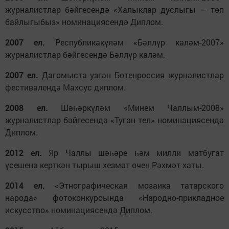
журналистлар бәйгесендә «Халыклар дуслыгы — төп
байлыгыбыз» номинациясендә Диплом.
2007 ел.
Республикакүләм «Бәллүр каләм-2007»
журналистлар бәйгесендә Бәллүр каләм.
2007 ел.
Дагомыста узган Бөтенроссия журналистлар
фестивалендә Махсус диплом.
2008 ел.
Шәһәркүләм «Минем Чаллым-2008»
журналистлар бәйгесендә «Туган тел» номинациясендә
Диплом.
2012 ел.
Яр Чаллы шәһәре һәм милли матбугат
үсешенә керткән тырыш хезмәт өчен Рәхмәт хаты.
2014 ел.
«Этнографическая мозаика татарского
народа» фотоконкурсында «Народно-прикладное
искусство» номинациясендә Диплом.