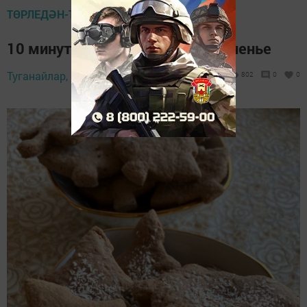
ТӨРЛЕДӘН-ТӨРЛЕ НИ ТӨРЛЕ
10 минутта әзер була торган печенье
Туганайлар,
28 февраль 2024 - 08:00
802
0
0