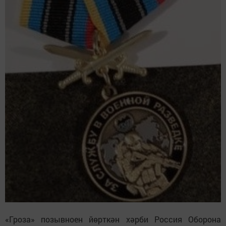
«Гроза» позывноен йөрткән хәрби Россия Оборона