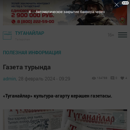
2
Автоматическое закрытие баннера через
ТУГАНАЙЛАР
16+
Татарстан
ПОЛЕЗНАЯ ИНФОРМАЦИЯ
Газета турында
admin,
28 февраль 2024 - 09:29
134788
0
4
«Туганайлар» культура-агарту керәшен газетасы.