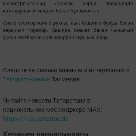
министрлыгының «Махсус хәрби операциядә
катнашучыга» медале белән бүләкләнгән.
Әлеге егетләр көчле рухлы, нык бәдәнле булуы белән
аерылып торалар. Авылда хезмәт белән чыныгып
үскән егетләр авырлыклардан курыкмыйлар.
Следите за самым важным и интересным в
Telegram-канале
Татмедиа
Читайте новости Татарстана в
национальном мессенджере MАХ:
https://max.ru/tatmedia
Керәшен дөньясындагы