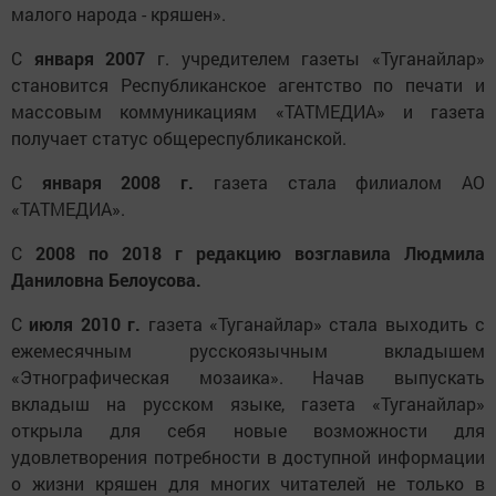
малого народа - кряшен».
С
января 2007
г. учредителем газеты «Туганайлар»
становится Республиканское агентство по печати и
массовым коммуникациям «ТАТМЕДИА» и газета
получает статус общереспубликанской.
С
января 2008 г.
газета стала филиалом АО
«ТАТМЕДИА».
С
2008 по 2018 г редакцию возглавила Людмила
Даниловна Белоусова.
С
июля 2010 г.
газета «Туганайлар» стала выходить с
ежемесячным русскоязычным вкладышем
«Этнографическая мозаика». Начав выпускать
вкладыш на русском языке, газета «Туганайлар»
открыла для себя новые возможности для
удовлетворения потребности в доступной информации
о жизни кряшен для многих читателей не только в