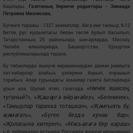
башлады.
Газетаның беренче редакторы - Зинаида
Петровна Мөхлисова.
Бүгенге тиражы - 1327 экземпляр. Айга ике тапкыр, 8-12
битле, рус кушымтасы белән төсле булып басылып,
Татарстанның 25 районында, шәһәрләрдә, Мәскәү,
Чиләбе өлкәләрендә, Башкортстан, Удмуртия
республикаларында тарала.
Бу төбәкләрдә яшәүче керәшеннәрдән даими рәвештә
хат-хәбәрләр алабыз, үзләренә барып, очрашып
торабыз. Алар турындагы язмалар газета битләрендә
«Ничек яшисең,
урын ала. Шулай итеп, газетада
туганый?», «Җәшәргә өйрәнәбез», «Белемнек»,
«Тамырлар тарихка тоташкан», «Җәмгыять бу,
җәмәгать», «Бүген бездә кунак бар»,
«Җоласына китереп», «Мәсьәләгә бер караш»
һ.б. рубрикалар астында Россиядә яшәүче керәшеннәр