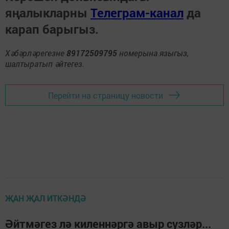
яңалыкларны
Телеграм-канал
да
карап барыгыз.
Хәбәрләрегезне
89172509795
номерына языгыз,
шалтыратып әйтегез.
Перейти на страницу новости
ҖАН ҖАЛ ИТКӘНДӘ
Әйтмәгез лә киленнәргә авыр сүзләр...