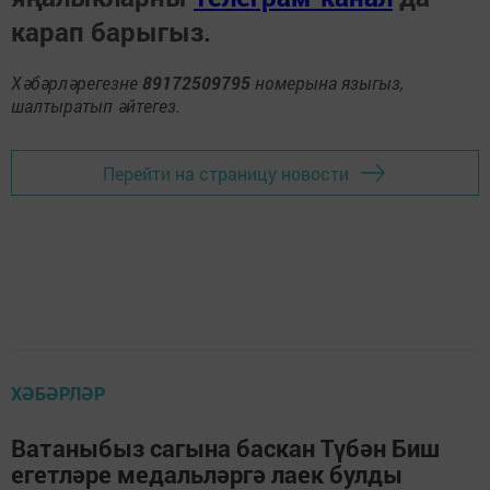
карап барыгыз.
Хәбәрләрегезне
89172509795
номерына языгыз,
шалтыратып әйтегез.
Перейти на страницу новости
ХӘБӘРЛӘР
Ватаныбыз сагына баскан Түбән Биш
егетләре медальләргә лаек булды