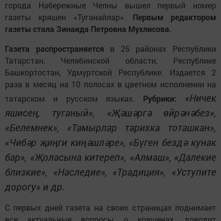
города Набережные Челны вышел первый номер
газеты кряшен «Туганайлар».
Первым редактором
газеты стала Зинаида Петровна Мухлисова.
Газета распространяется
в 25 районах Республики
Татарстан, Челябинской области, Республике
Башкортостан, Удмуртской Республике. Издается 2
раза в месяц на 10 полосах в цветном исполнении на
«Ничек
татарском и русском языках.
Рубрики:
яшисең, туганый», «Җәшәргә өйрәнәбез»,
«Белемнек», «Тамырлар тарихка тоташкан»,
«Чибәр җиңги киңәшләре», «Бүген бездә кунак
бар», «Җоласына китереп», «Алмаш», «Далекие
близкие», «Наследие», «Традиция», «Уступите
дорогу» и др.
С первых дней газета на своих страницах поднимает
все актуальные вопросы о кряшенах, доводит