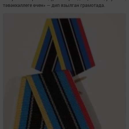
тәвәккәллеге өчен» — дип язылган грамотада.