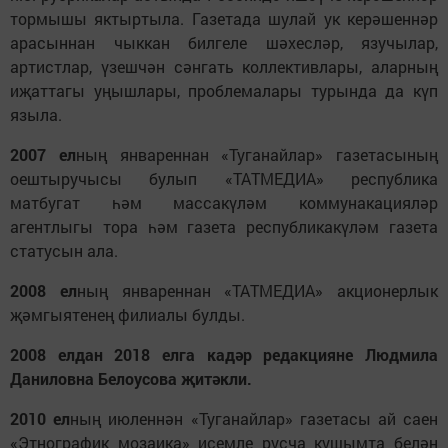
тормышы яктыртыла. Газетада шулай ук керәшеннәр
арасыннан чыккан билгеле шәхесләр, язучылар,
артистлар, үзешчән сәнгать коллективлары, аларның
иҗаттагы уңышлары, проблемалары турында да күп
языла.
2007 ел
ның январеннан «Туганайлар» газетасының
оештыручысы булып «ТАТМЕДИА» республика
матбугат һәм массакүләм коммунакацияләр
агентлыгы тора һәм газета республикакүләм газета
статусын ала.
2008 ел
ның январеннан «ТАТМЕДИА» акционерлык
җәмгыятенең филиалы булды.
2008 елдан 2018 елга кадәр редакцияне Людмила
Даниловна Белоусова җитәкли.
2010 ел
ның июленнән «Туганайлар» газетасы ай саен
«Этнографик мозаика» исемле русча кушымта белән