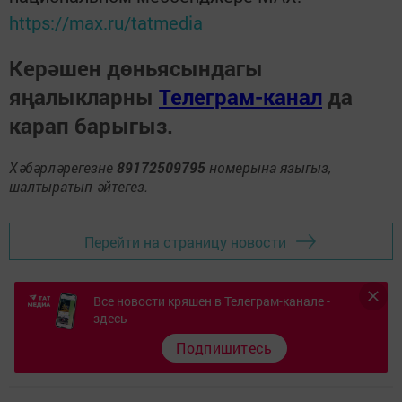
https://max.ru/tatmedia
Керәшен дөньясындагы
яңалыкларны
Телеграм-канал
да
карап барыгыз.
Хәбәрләрегезне
89172509795
номерына языгыз,
шалтыратып әйтегез.
Перейти на страницу новости
Все новости кряшен в Телеграм-канале -
здесь
Подпишитесь