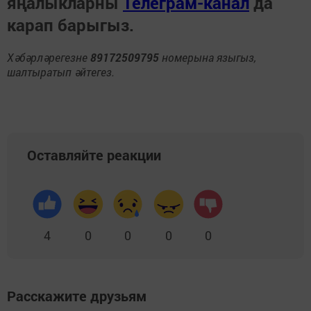
яңалыкларны
Телеграм-канал
да
карап барыгыз.
Хәбәрләрегезне
89172509795
номерына языгыз,
шалтыратып әйтегез.
Оставляйте реакции
4
0
0
0
0
Расскажите друзьям