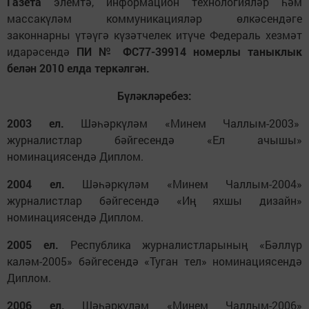
Газета
элемтә, информацион технологияләр һәм
массакүләм коммуникацияләр өлкәсендәге
законнарны үтәүгә күзәтчелек итүче Федераль хезмәт
идарәсендә
ПИ № ФС77-39914 номерлы таныклык
белән 2010 елда теркәлгән.
Бүләкләребез:
2003 ел.
Шәһәркүләм «Минем Чаллым-2003»
журналистлар бәйгесендә «Ел ачышы»
номинациясендә Диплом.
2004 ел.
Шәһәркүләм «Минем Чаллым-2004»
журналистлар бәйгесендә «Иң яхшы дизайн»
номинациясендә Диплом.
2005 ел.
Республика журналистларының «Бәллүр
каләм-2005» бәйгесендә «Туган тел» номинациясендә
Диплом.
2006 ел.
Шәһәркүләм «Минем Чаллым-2006»