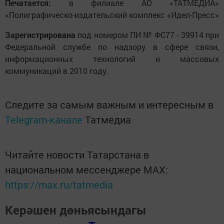
Печатается:
в филиале АО «ТАТМЕДИА»
«Полиграфическо-издательский комплекс «Идел-Пресс»
Зарегистрирована
под номером ПИ № ФС77 - 39914 при
Федеральной службе по надзору в сфере связи,
информационных технологий и массовых
коммуникаций в 2010 году.
Следите за самым важным и интересным в
Telegram-канале
Татмедиа
Читайте новости Татарстана в
национальном мессенджере MАХ:
https://max.ru/tatmedia
Керәшен дөньясындагы