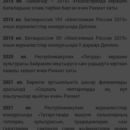
2015 ел.
«Айбагыр — 2015» этнолагеренда керәшен
балаларына этник тәрбия биргән өчен Рәхмәт хаты.
2015 ел.
Бөтенроссия VIII «Многоликая Россия 2015»
ачык журналистлар конкурсында Диплом.
2019 ел.
Бөтенроссия ХII «Многоликая Россия 2019»
ачык журналистлар конкурсында II дәрәҗә Диплом.
2020 ел.
Республикакүләм «Питрау» керәшен
культурасы бәйрәмен оештыруга һәм уздыруга керткән
лаеклы хезмәт өчен Рәхмәт хаты.
2021 ел.
Беренче яртыеллыкта шәһәр филиаллары
арасында «Социаль челтәрләрдә иң күп
язылучылар җыйган өчен» Рәхмәт .
2021 ел.
Республикакүләм журналистлар
конкурсында «Татарстанда яшәүче халыкларның
телләрен, культурасын, традицияләрен һәм
гадәтләрен саклауда гаилә кыйммәтләре ролен