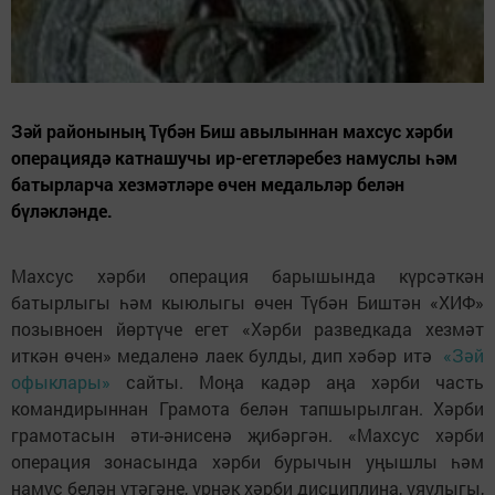
Зәй районының Түбән Биш авылыннан махсус хәрби
операциядә катнашучы ир-егетләребез намуслы һәм
батырларча хезмәтләре өчен медальләр белән
бүләкләнде.
Махсус хәрби операция барышында күрсәткән
батырлыгы һәм кыюлыгы өчен Түбән Биштән «ХИФ»
позывноен йөртүче егет «Хәрби разведкада хезмәт
иткән өчен» медаленә лаек булды, дип хәбәр итә
«Зәй
офыклары»
сайты. Моңа кадәр аңа хәрби часть
командирыннан Грамота белән тапшырылган. Хәрби
грамотасын әти-әнисенә җибәргән. «Махсус хәрби
операция зонасында хәрби бурычын уңышлы һәм
намус белән үтәгәне, үрнәк хәрби дисциплина, уяулыгы,