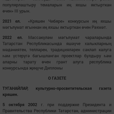
популярлаштыру темаларын иң яхшы яктырткан
өчен» III урын.
2021 ел.
«Кряшен Чибяре» конкурсын иң яхшы
мәгълүмат ягыннан иң яхшы яктырткан өчен Рәхмәт.
2022 ел.
Массакүләм мәгълүмат чараларында
Татарстан Республикасында яшәүче халыкларның
мәдәниятен, телләрен, традицияләрен саклап калуга
һәм үстерүгә багышланган проектлар булдыру һәм
аларны тарату өчен грант алуга республика
конкурсында җиңүче Дипломы
О ГАЗЕТЕ
ТУГАНАЙЛАР, культурно-просветительская газета
кряшен.
5 октября 2002
г. при поддержке Президента и
Правительства Республики Татарстан, администрации