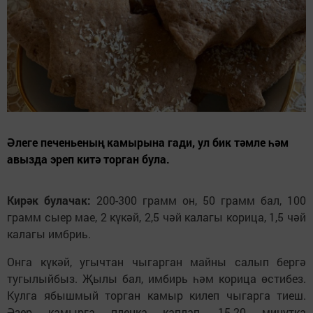
Әлеге печеньеның камырына гади, ул бик тәмле һәм
авызда эреп китә торган була.
Кирәк булачак:
200-300 грамм он, 50 грамм бал, 100
грамм сыер мае, 2 күкәй, 2,5 чәй калагы корица, 1,5 чәй
калагы имбриь.
Онга күкәй, угычтан чыгарган майны салып бергә
тугылыйбыз. Җылы бал, имбирь һәм корица өстибез.
Кулга ябышмый торган камыр килеп чыгарга тиеш.
Әзер камырга пленка каплап, 15-20 минутка