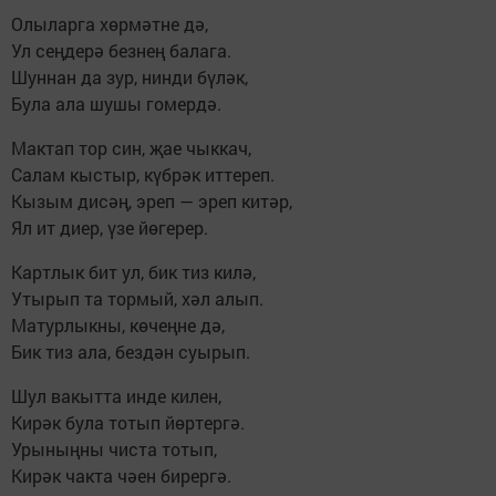
Олыларга хөрмәтне дә,
Ул сеңдерә безнең балага.
Шуннан да зур, нинди бүләк,
Була ала шушы гомердә.
Мактап тор син, җае чыккач,
Салам кыстыр, күбрәк иттереп.
Кызым дисәң, эреп — эреп китәр,
Ял ит диер, үзе йөгерер.
Картлык бит ул, бик тиз килә,
Утырып та тормый, хәл алып.
Матурлыкны, көчеңне дә,
Бик тиз ала, бездән суырып.
Шул вакытта инде килен,
Кирәк була тотып йөртергә.
Урыныңны чиста тотып,
Кирәк чакта чәен бирергә.