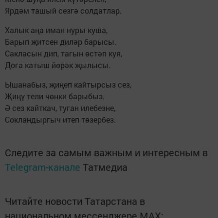
Ярдәм ташый сезгә солдатлар.
Халык аңа иман нуры куша,
Барып җитсен диләр барысы.
Сакласын дип, тагын өстәп куя,
Дога катыш йөрәк җылысы.
Ышанабыз, җиңеп кайтырсыз сез,
Җиңү тели чөнки барыбыз.
Ә сез кайткач, туган илебезне,
Сокландыргыч итеп төзербез.
Следите за самым важным и интересным в
Telegram-канале
Татмедиа
Читайте новости Татарстана в
национальном мессенджере MАХ: