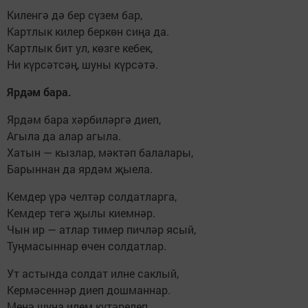
Киленгә дә бер сүзем бар,
Картлык килер беркөн сиңа да.
Картлык бит ул, көзге кебек,
Ни күрсәтсәң, шуны күрсәтә.
Ярдәм бара.
Ярдәм бара хәрбиләргә диеп,
Агыла да алар агыла.
Хатын — кызлар, мәктәп балалары,
Барыннан да ярдәм җыела.
Кемдер үрә челтәр солдатларга,
Кемдер тегә җылы киемнәр.
Чын ир — атлар тимер пичләр ясый,
Туңмасыннар өчен солдатлар.
Ут астында солдат илне саклый,
Кермәсеннәр диеп дошманнар.
Менә шуңа илем күтәрелеп,