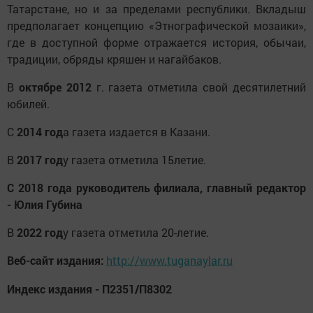
Татарстане, но и за пределами республики. Вкладыш
предполагает концепцию «Этнографической мозаики»,
где в доступной форме отражается история, обычаи,
традиции, обряды кряшен и нагайбаков.
В
октябре 2012
г. газета отметила свой десятилетний
юбилей.
С
2014 год
а газета издается в Казани.
В
2017 год
у газета отметила 15летие.
С 2018 года руководитель филиала, главный редактор
- Юлия Губина
В
2022 год
у газета отметила 20-летие.
Веб-сайт издания:
http://www.tuganaylar.ru
Индекс издания - П2351/П8302