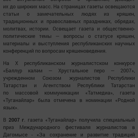
их до широких масс. На страницах газеты освещаются
статьи о замечательных людях из кряшен,
традиционных и православных праздниках, обрядах,
молитвах, истории. Освещает газета и общественно-
политические темы — вопросы о статусе кряшен,
материалы и выступления республиканских научных
конференций по вопросам кряшеноведения.
На X республиканском журналистском конкурсе
«Бәллүр каләм — Хрустальное перо — 2007»,
учрежденном Союзом журналистов Республики
Татарстан и Агентством Республики Татарстан
по массовой коммуникации «Татмедиа», газета
«Туганайлар» была отмечена в номинации «Родной
язык».
В
2007 г
. газета «Туганайлар» получила специальный
приз Международного фестиваля журналистов в
Дагомысе - «За сохранение и развитие традиций