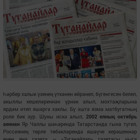
Һәрбер халык үзенең үткәнен өйрәнеп, бүгенгесен белеп,
акыллы кешеләреннән үрнәк алып, мохтаҗларына
ярдәм итеп яшәргә хаклы. Бу эштә язма матбугатның
роле бик зур. Шуны искә алып,
2002 елның октябрь
аеннан
Яр Чаллы шәһәрендә Татарстанда гына түгел,
Россиянең төрле төбәкләрендә яшәүче керәшеннәр
өчен яңа газета — «Туганайлар» газетасы чыга