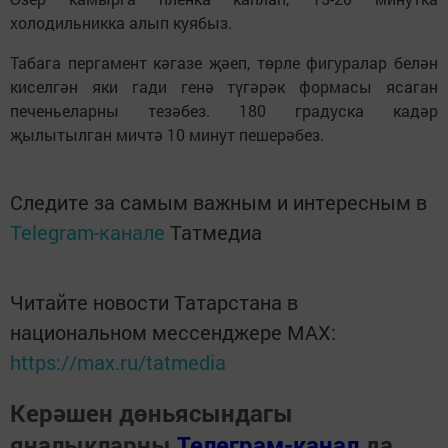
холодильникка алып куябыз.
Табага пергамент кәгазе җәеп, төрле фигуралар белән
киселгән яки гади генә түгәрәк формасы ясаган
печеньеларны тезәбез. 180 градуска кадәр
җылытылган мичтә 10 минут пешерәбез.
Следите за самым важным и интересным в
Telegram-канале
Татмедиа
Читайте новости Татарстана в
национальном мессенджере MАХ:
https://max.ru/tatmedia
Керәшен дөньясындагы
яңалыкларны
Телеграм-канал
да