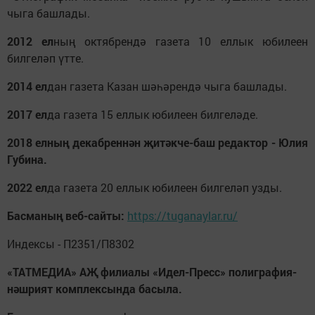
чыга башлады.
2012 ел
ның октябрендә газета 10 еллык юбилеен
билгеләп үтте.
2014 ел
дан газета Казан шәһәрендә чыга башлады.
2017 ел
да газета 15 еллык юбилеен билгеләде.
2018 елның декабреннән җитәкче-баш редактор - Юлия
Губина.
2022 ел
да
газета 20 еллык юбилеен билгеләп узды.
Басманың веб-сайты:
https://tuganaylar.ru/
Индексы - П2351/П8302
«ТАТМЕДИА» АҖ филиалы «Идел-Пресс» полиграфия-
нәшрият комплексында басыла.