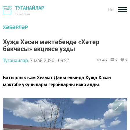
ТУГАНАЙЛАР
16+
Татарстан
ХӘБӘРЛӘР
Хуҗа Хәсән мәктәбендә «Хәтер
бакчасы» акциясе узды
Туганайлар,
7 май 2026 - 09:27
279
0
0
Батырлык һәм Хезмәт Даны елында Хуҗа Хәсән
мәктәбе укучылары геройларны искә алды.