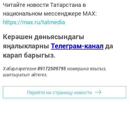
Читайте новости Татарстана в
национальном мессенджере MАХ:
https://max.ru/tatmedia
Керәшен дөньясындагы
яңалыкларны
Телеграм-канал
да
карап барыгыз.
Хәбәрләрегезне
89172509795
номерына языгыз,
шалтыратып әйтегез.
Перейти на страницу новости