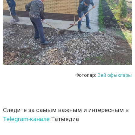
Фотолар:
Зәй офыклары
Следите за самым важным и интересным в
Telegram-канале
Татмедиа