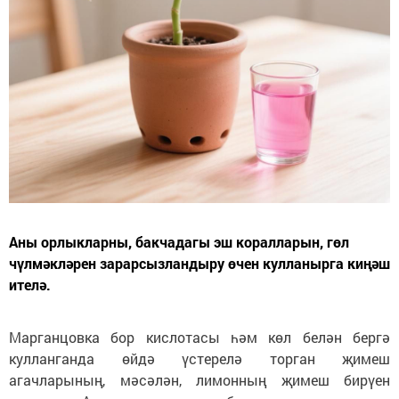
Аны орлыкларны, бакчадагы эш коралларын, гөл
чүлмәкләрен зарарсызландыру өчен кулланырга киңәш
ителә.
Марганцовка бор кислотасы һәм көл белән бергә
кулланганда өйдә үстерелә торган җимеш
агачларының, мәсәлән, лимонның җимеш бирүен