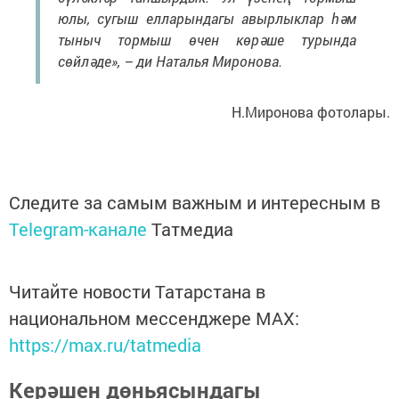
юлы, сугыш елларындагы авырлыклар һәм
тыныч тормыш өчен көрәше турында
сөйләде», – ди Наталья Миронова.
Н.Миронова фотолары.
Следите за самым важным и интересным в
Telegram-канале
Татмедиа
Читайте новости Татарстана в
национальном мессенджере MАХ:
https://max.ru/tatmedia
Керәшен дөньясындагы