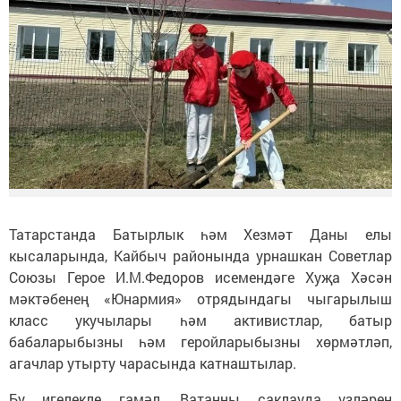
Татарстанда Батырлык һәм Хезмәт Даны елы
кысаларында, Кайбыч районында урнашкан Советлар
Союзы Герое И.М.Федоров исемендәге Хуҗа Хәсән
мәктәбенең «Юнармия» отрядындагы чыгарылыш
класс укучылары һәм активистлар, батыр
бабаларыбызны һәм геройларыбызны хөрмәтләп,
агачлар утырту чарасында катнаштылар.
Бу игелекле гамәл, Ватанны саклауда үзләрен