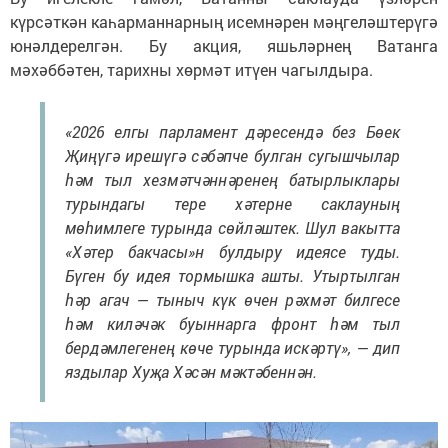
күрсәткән каһарманнарның исемнәрен мәңгеләштерүгә
юнәлдерелгән. Бу акция, яшьләрнең Ватанга
мәхәббәтен, тарихны хөрмәт итүен чагылдыра.
«2026 елгы парламент дәресендә без Бөек
Җиңүгә ирешүгә сәбәпче булган сугышчылар
һәм тыл хезмәтчәннәренең батырлыклары
турындагы тере хәтерне саклауның
мөһимлеге турында сөйләштек. Шул вакытта
«Хәтер бакчасы»н булдыру идеясе туды.
Бүген бу идея тормышка ашты. Утыртылган
һәр агач — тыныч күк өчен рәхмәт билгесе
һәм киләчәк буыннарга фронт һәм тыл
бердәмлегенең көче турында искәртү», — дип
яздылар Хуҗа Хәсән мәктәбеннән.