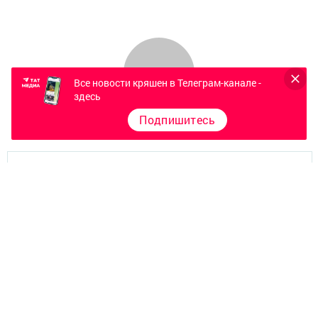
Все новости кряшен в Телеграм-канале -
здесь
Подпишитесь
Главная
Фотогалереи
Төрле темалар