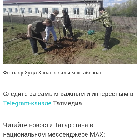
Фотолар Хуҗа Хәсән авылы мәктәбеннән.
Следите за самым важным и интересным в
Telegram-канале
Татмедиа
Читайте новости Татарстана в
национальном мессенджере MАХ: