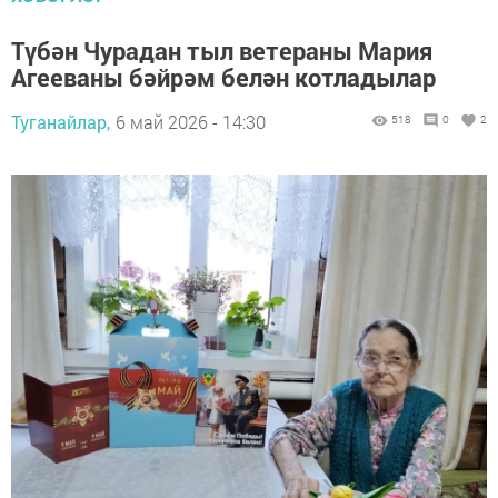
Түбән Чурадан тыл ветераны Мария
Агееваны бәйрәм белән котладылар
Туганайлар,
6 май 2026 - 14:30
518
0
2