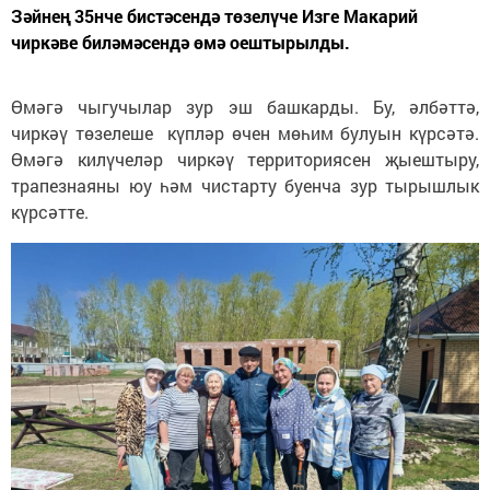
Зәйнең 35нче бистәсендә төзелүче Изге Макарий
чиркәве биләмәсендә өмә оештырылды.
Өмәгә чыгучылар зур эш башкарды. Бу, әлбәттә,
чиркәү төзелеше күпләр өчен мөһим булуын күрсәтә.
Өмәгә килүчеләр чиркәү территориясен җыештыру,
трапезнаяны юу һәм чистарту буенча зур тырышлык
күрсәтте.