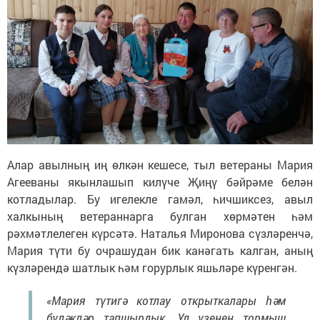
Алар авылның иң өлкән кешесе, тыл ветераны Мария
Агееваны якынлашып килүче Җиңү бәйрәме белән
котладылар. Бу игелекле гамәл, һичшиксез, авыл
халкының ветераннарга булган хөрмәтен һәм
рәхмәтлелеген күрсәтә. Наталья Миронова сүзләренчә,
Мария түти бу очрашудан бик канәгать калган, аның
күзләрендә шатлык һәм горурлык яшьләре күренгән.
«Мария түтигә котлау открыткалары һәм
бүләкләр тапшырдык. Ул үзенең тормыш