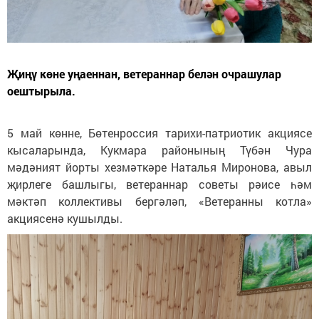
Җиңү көне уңаеннан, ветераннар белән очрашулар
оештырыла.
5 май көнне, Бөтенроссия тарихи-патриотик акциясе
кысаларында, Кукмара районының Түбән Чура
мәдәният йорты хезмәткәре Наталья Миронова, авыл
җирлеге башлыгы, ветераннар советы рәисе һәм
мәктәп коллективы бергәләп, «Ветеранны котла»
акциясенә кушылды.