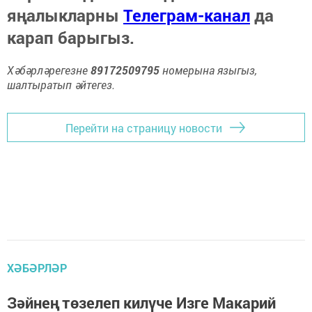
яңалыкларны
Телеграм-канал
да
карап барыгыз.
Хәбәрләрегезне
89172509795
номерына языгыз,
шалтыратып әйтегез.
Перейти на страницу новости
ХӘБӘРЛӘР
Зәйнең төзелеп килүче Изге Макарий