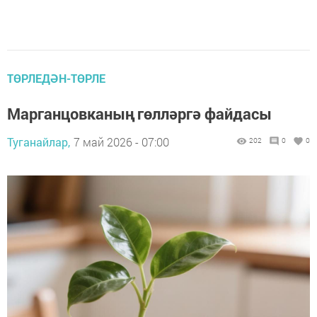
ТӨРЛЕДӘН-ТӨРЛЕ
Марганцовканың гөлләргә файдасы
Туганайлар,
7 май 2026 - 07:00
202
0
0