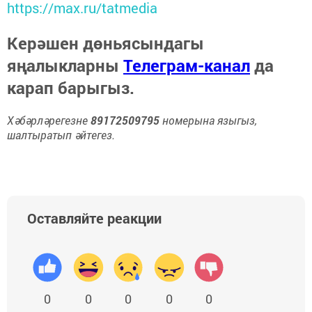
https://max.ru/tatmedia
Керәшен дөньясындагы
яңалыкларны
Телеграм-канал
да
карап барыгыз.
Хәбәрләрегезне
89172509795
номерына языгыз,
шалтыратып әйтегез.
Оставляйте реакции
0
0
0
0
0