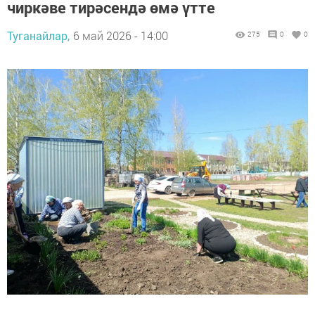
чиркәве тирәсендә өмә үтте
Туганайлар,
6 май 2026 - 14:00
275
0
0