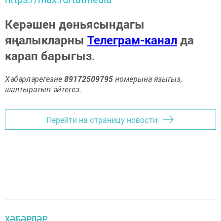
Керәшен дөньясындагы
яңалыкларны
Телеграм-канал
да
карап барыгыз.
Хәбәрләрегезне
89172509795
номерына языгыз,
шалтыратып әйтегез.
Перейти на страницу новости
ХӘБӘРЛӘР