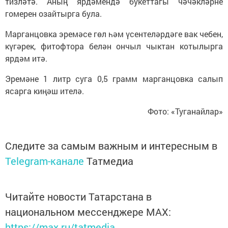
тизләтә. Аның ярдәмендә букеттагы чәчәкләрне
гомерен озайтырга була.
Марганцовка эремәсе гөл һәм үсентеләрдәге вак чебен,
күгәрек, фитофтора белән ончыл чыктан котылырга
ярдәм итә.
Эремәне 1 литр суга 0,5 грамм марганцовка салып
ясарга киңәш ителә.
Фото: «Туганайлар»
Следите за самым важным и интересным в
Telegram-канале
Татмедиа
Читайте новости Татарстана в
национальном мессенджере MАХ:
https://max.ru/tatmedia