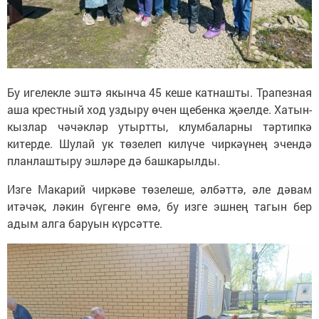
Бу игелекле эштә якынча 45 кеше катнашты. Трапезная
аша крестный ход уздыру өчен щебенка җәелде. Хатын-
кызлар чәчәкләр утыртты, клумбаларны тәртипкә
китерде. Шулай ук төзелеп килүче чиркәүнең эчендә
планлаштыру эшләре дә башкарылды.
Изге Макарий чиркәве төзелеше, әлбәттә, әле дәвам
итәчәк, ләкин бүгенге өмә, бу изге эшнең тагын бер
адым алга баруын күрсәтте.