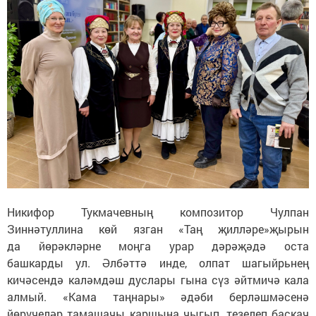
Никифор Тукмачевның композитор Чулпан
Зиннәтуллина көй язган «Таң җилләре»җырын
да йөрәкләрне моңга урар дәрәҗәдә оста
башкарды ул. Әлбәттә инде, олпат шагыйрьнең
кичәсендә каләмдәш дуслары гына сүз әйтмичә кала
алмый. «Кама таңнары» әдәби берләшмәсенә
йөрүчеләр тамашачы каршына чыгып, тезелеп баскач