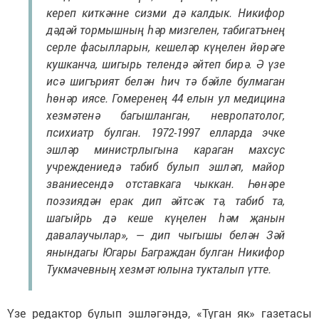
кереп киткәнне сизми дә калдык. Никифор
дәдәй тормышның һәр мизгелен, табигатънең
серле фасылларын, кешеләр күңелен йөрәге
кушканча, шигырь телендә әйтеп бирә. Ә үзе
исә шигърият белән һич тә бәйле булмаган
һөнәр иясе. Гомеренең 44 елын ул медицина
хезмәтенә багышланган, невропатолог,
психиатр булган. 1972-1997 елларда эчке
эшләр министрлыгына караган махсус
учреждениедә табиб булып эшләп, майор
званиесендә отставкага чыккан. Һөнәре
поэзиядән ерак дип әйтсәк тә, табиб та,
шагыйрь дә кеше күңелен һәм җанын
давалаучылар», — дип чыгышы белән Зәй
янындагы Югары Баграждан булган Никифор
Тукмачевның хезмәт юлына тукталып үтте.
Үзе редактор булып эшләгәндә, «Туган як» газетасы