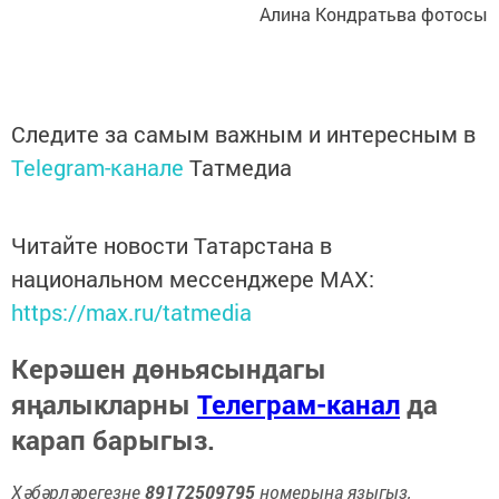
Алина Кондратьва фотосы
Следите за самым важным и интересным в
Telegram-канале
Татмедиа
Читайте новости Татарстана в
национальном мессенджере MАХ:
https://max.ru/tatmedia
Керәшен дөньясындагы
яңалыкларны
Телеграм-канал
да
карап барыгыз.
Хәбәрләрегезне
89172509795
номерына языгыз,