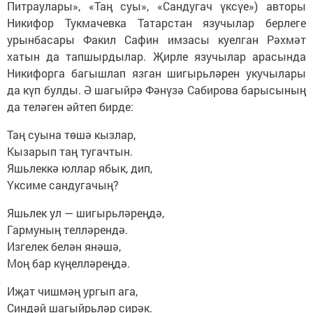
Питраулары», «Таң суы», «Сандугач үксүе») авторы
Никифор Тукмачевка Татарстан язучылар берлеге
урынбасары Факил Сафин имзасы куелган Рәхмәт
хатын да тапшырдылар. Җирле язучылар арасында
Никифорга багышлап язган шигырьләрен укучылары
да күп булды. Ә шагыйрә Фәнүзә Сабирова барысының
да теләген әйтеп бирде:
Таң суына төшә кызлар,
Кызарып таң тугачтын.
Яшьлеккә юллар ябык, дип,
Үксиме сандугачың?
Яшьлек ул — шигырьләреңдә,
Гармуның телләрендә.
Изгелек белән янәшә,
Моң бар күңелләреңдә.
Иҗат чишмәң ургып ага,
Синдәй шагыйрьләр сирәк.