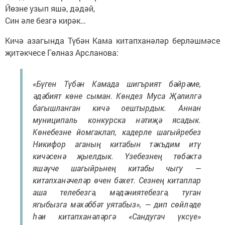
Йөзне узып яшә, дәдәй,
Син әле безгә кирәк…
Кичә азагында Түбән Кама китапханәләр берләшмәсе
җитәкчесе Гөлназ Арсланова:
«Бүген Түбән Камада шигърият бәйрәме,
әдәбият көне сыман. Көндез Муса Җәлилгә
багышланган кичә оештырдык. Аннан
муниципаль конкурска нәтиҗә ясадык.
Көнебезне йомгаклап, кадерле шагыйребез
Никифор аганың китабын тәкъдим итү
кичәсенә җыелдык. Үзебезнең төбәктә
яшәүче шагыйрьнең китабы чыгу —
китапханәчеләр өчен бәхет. Сезнең китаплар
аша телебезгә, мәдәниятебезгә, туган
ягыбызга мәхәббәт уятабыз», — дип сөйләде
һәи китапханәләргә «Сандугач үксүе»