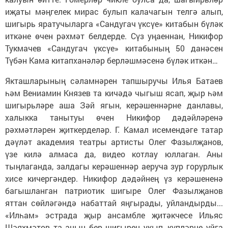
иҗаты мәңгелек мирас булып калачагын телгә алып,
шигырь яратучыларга «Сандугач үксүе» китабын бүләк
иткәне өчен рәхмәт белдерде. Сүз уңаеннан, Никифор
Тукмачев «Сандугач үксүе» китабының 50 данәсен
Түбән Кама китапханәләр берләшмәсенә бүләк иткән…
Якташларының сәламнәрен тапшыручы Илья Батаев
һәм Вениамин Князев та кичәдә чыгыш ясап, җыр һәм
шигырьләре аша Зәй ягын, керәшеннәрне данлавы,
халыкка танытуы өчен Никифор дәдәйләренә
рәхмәтләрен җиткерделәр. Г. Камал исемендәге татар
дәүләт академия театры артисты Олег Фазылҗанов,
үзе килә алмаса да, видео котлау юллаган. Аны
тыңлаганда, залдагы керәшеннәр аеруча зур горурлык
хисе кичергәндер. Никифор дәдәйнең үз керәшененә
багышланган патриотик шигыре Олег Фазылҗанов
яттан сөйләгәндә набаттай яңгырады, уйландырды...
«Илһам» эстрада җыр ансамбле җитәкчесе Ильяс
Шәяхмәтов та аның бер шигырен укып, күпләрне уйга