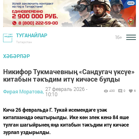
ТУГАНАЙЛАР
16+
Татарстан
ХӘБӘРЛӘР
Никифор Тукмачевның «Сандугач үксүе»
китабын тәкъдим итү кичәсе булды
27 февраль 2026 -
Фирая Моратова,
430
0
6
10:10
Кичә 26 февральдә Г. Тукай исемендәге үзәк
китапханәдә оештырылды. Ике көн элек кенә 84 яше
тулган шагыйрьнең яңа китабын тәкъдим итү кичәсе
зурлап уздырылды.