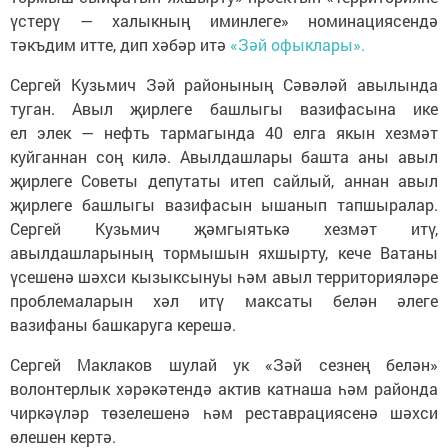
үстерү — халыкның иминлеге» номинациясендә
тәкъдим итте, дип хәбәр итә
«Зәй офыклары».
Сергей Кузьмич Зәй районының Сәвәләй авылында
туган. Авыл җирлеге башлыгы вазифасына ике
ел элек — нефть тармагында 40 елга якын хезмәт
куйганнан соң килә. Авылдашлары башта аны авыл
җирлеге Советы депутаты итеп сайлый, аннан авыл
җирлеге башлыгы вазифасын ышанып тапшыралар.
Сергей Кузьмич җәмгыятькә хезмәт итү,
авылдашларының тормышын яхшырту, кече Ватаны
үсешенә шәхси кызыксынуы һәм авыл территорияләре
проблемаларын хәл итү максаты белән әлеге
вазифаны башкаруга керешә.
Сергей Маклаков шулай ук «Зәй сезнең белән»
волонтерлык хәрәкәтендә актив катнаша һәм районда
чиркәүләр төзелешенә һәм реставрациясенә шәхси
өлешен кертә.