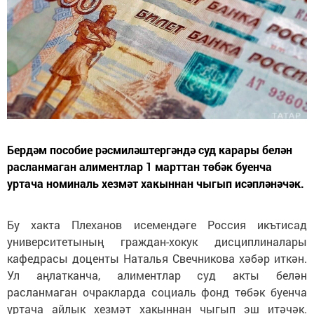
Бердәм пособие рәсмиләштергәндә суд карары белән
расланмаган алиментлар 1 марттан төбәк буенча
уртача номиналь хезмәт хакыннан чыгып исәпләнәчәк.
Бу хакта Плеханов исемендәге Россия икътисад
университетының граждан-хокук дисциплиналары
кафедрасы доценты Наталья Свечникова хәбәр иткән.
Ул аңлатканча, алиментлар суд акты белән
расланмаган очракларда социаль фонд төбәк буенча
уртача айлык хезмәт хакыннан чыгып эш итәчәк.