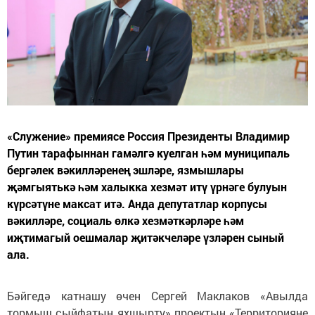
«Служение» премиясе Россия Президенты Владимир
Путин тарафыннан гамәлгә куелган һәм муниципаль
бергәлек вәкилләренең эшләре, язмышлары
җәмгыятькә һәм халыкка хезмәт итү үрнәге булуын
күрсәтүне максат итә. Анда депутатлар корпусы
вәкилләре, социаль өлкә хезмәткәрләре һәм
иҗтимагый оешмалар җитәкчеләре үзләрен сыный
ала.
Бәйгедә катнашу өчен Сергей Маклаков «Авылда
тормыш сыйфатын яхшырту» проектын «Территорияне