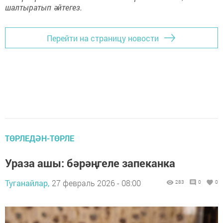
шалтыратып әйтегез.
Перейти на страницу новости
ТӨРЛЕДӘН-ТӨРЛЕ
Ураза ашы: бәрәңгеле запеканка
Туганайлар,
27 февраль 2026 - 08:00
283
0
0