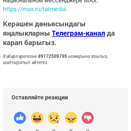
национальном мессенджере MАХ:
https://max.ru/tatmedia
Керәшен дөньясындагы
яңалыкларны
Телеграм-канал
да
карап барыгыз.
Хәбәрләрегезне
89172509795
номерына языгыз,
шалтыратып әйтегез.
Оставляйте реакции
6
0
0
0
0