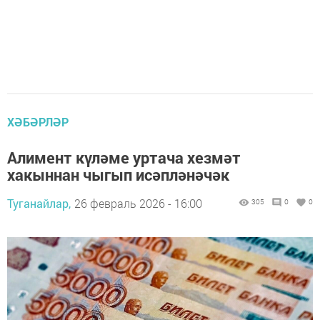
ХӘБӘРЛӘР
Алимент күләме уртача хезмәт
хакыннан чыгып исәпләнәчәк
Туганайлар,
26 февраль 2026 - 16:00
305
0
0