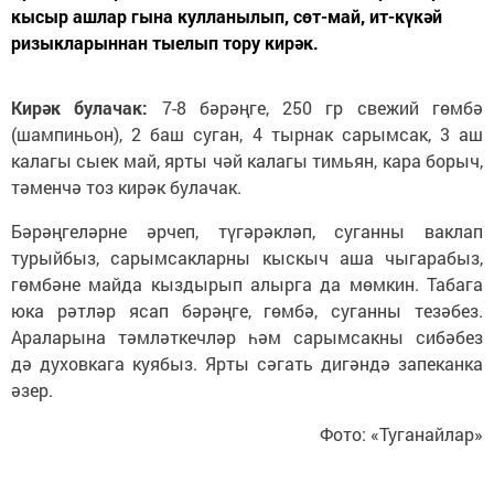
кысыр ашлар гына кулланылып, сөт-май, ит-күкәй
ризыкларыннан тыелып тору кирәк.
Кирәк булачак:
7-8 бәрәңге, 250 гр свежий гөмбә
(шампиньон), 2 баш суган, 4 тырнак сарымсак, 3 аш
калагы сыек май, ярты чәй калагы тимьян, кара борыч,
тәменчә тоз кирәк булачак.
Бәрәңгеләрне әрчеп, түгәрәкләп, суганны ваклап
турыйбыз, сарымсакларны кыскыч аша чыгарабыз,
гөмбәне майда кыздырып алырга да мөмкин. Табага
юка рәтләр ясап бәрәңге, гөмбә, суганны тезәбез.
Араларына тәмләткечләр һәм сарымсакны сибәбез
дә духовкага куябыз. Ярты сәгать дигәндә запеканка
әзер.
Фото: «Туганайлар»