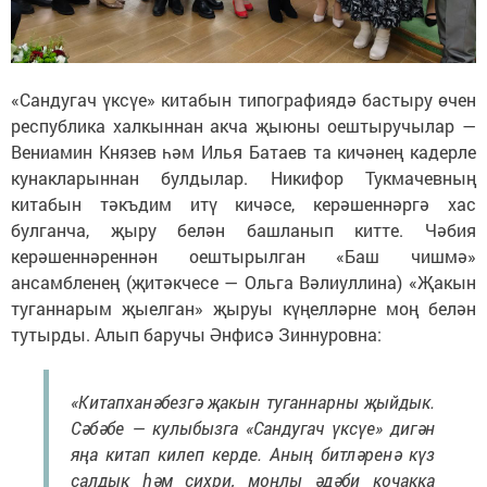
«Сандугач үксүе» китабын типографиядә бастыру өчен
республика халкыннан акча җыюны оештыручылар —
Вениамин Князев һәм Илья Батаев та кичәнең кадерле
кунакларыннан булдылар. Никифор Тукмачевның
китабын тәкъдим итү кичәсе, керәшеннәргә хас
булганча, җыру белән башланып китте. Чәбия
керәшеннәреннән оештырылган «Баш чишмә»
ансамбленең (җитәкчесе — Ольга Вәлиуллина) «Җакын
туганнарым җыелган» җыруы күңелләрне моң белән
тутырды. Алып баручы Әнфисә Зиннуровна:
«Китапханәбезгә җакын туганнарны җыйдык.
Сәбәбе — кулыбызга «Сандугач үксүе» дигән
яңа китап килеп керде. Аның битләренә күз
салдык һәм сихри, моңлы әдәби кочакка