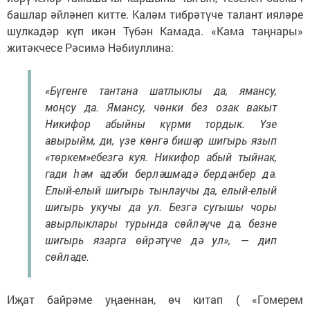
башлар әйләнеп китте. Каләм тибрәтүче талант ияләре
шулкадәр күп икән Түбән Камада. «Кама таңнары»
житәкчесе Рәсимә Нәбиуллина:
«Бүгенге тантана шатлыклы да, ямансу,
моңсу да. Ямансу, чөнки без озак вакыт
Никифор абыйны күрми тордык. Үзе
авырыйм, ди, үзе көнгә бишәр шигырь язып
«төркем»ебезгә куя. Никифор абый тыйнак,
гади һәм әдәби берләшмәдә бердәнбер дә.
Елый-елый шигырь тынлаучы да, елый-елый
шигырь укучы да ул. Безгә сугышы чоры
авырлыклары турында сөйләүче дә, безне
шигырь язарга өйрәтүче дә ул», — дип
сөйләде.
Иҗат байрәме уңаеннан, өч китап ( «Гомерем