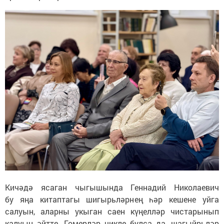
Кичәдә ясаган чыгышында Геннадий Николаевич
бу яңа китаптагы шигырьләрнең һәр кешене уйга
салуын, аларны укыган саен күңелләр чистарынып
калуын әйтте. Гомерләр чикле булса да, шагыйрьләр