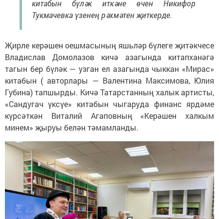
китабын бүләк иткәне өчен Никифор
Тукмачевка үзенең рәхмәтен җиткерде.
Җирле керәшен оешмасының яшьләр бүлеге җитәкчесе
Владислав Домолазов кичә азагында китапханәгә
тагын бер бүләк — узган ел азагында чыккан «Мирас»
китабын ( авторлары — Валентина Максимова, Юлия
Губина) тапшырды. Кичә Татарстанның халык артисты,
«Сандугач үксүе» китабын чыгаруда финанс ярдәме
күрсәткән Виталий Агаповның «Керәшен халкым
минем» җыруы белән тәмамланды.