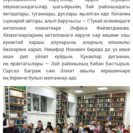
оешмасындагылар, шагыйрьнең Зәй районындагы
якташлары, туганнары, дуслары җыелган иде. Кичәнең
сценарий авторы, алып баручысы — Г.Тукай исемендәге
китапханә хезмәткәре Әнфисә Фәйзетдинова.
Хезмәткәрләрнең китапханәгә керүче һәр кешене олы
кунактай каршы алуларына, аларның елмаюлы
йөзләренә карап, Никифор Ионович биредә дә үз кеше
икән дип уйлап куйдым. Кунаклар дигәннән,
иң ерактагылары — Зәй районының Кабан Бастырык,
Сарсаз Баграж һәм Әхмәт авылы керәшеннәре
иң беренче булып килгәннәр иде.