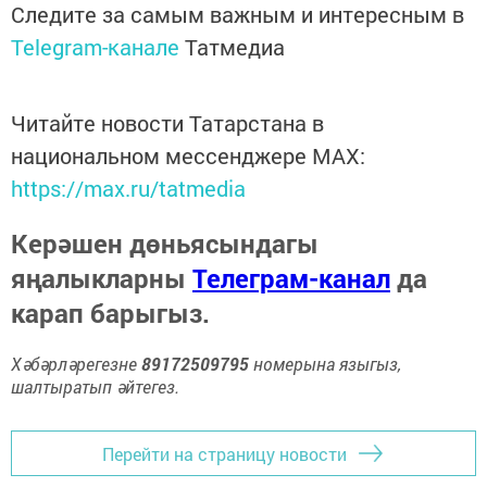
Следите за самым важным и интересным в
Telegram-канале
Татмедиа
Читайте новости Татарстана в
национальном мессенджере MАХ:
https://max.ru/tatmedia
Керәшен дөньясындагы
яңалыкларны
Телеграм-канал
да
карап барыгыз.
Хәбәрләрегезне
89172509795
номерына языгыз,
шалтыратып әйтегез.
Перейти на страницу новости