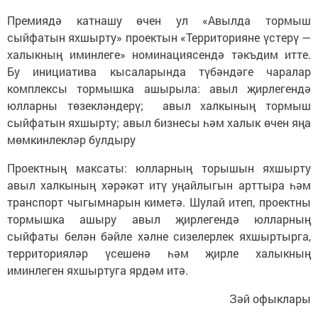
Премиядә катнашу өчен ул «Авылда тормыш
сыйфатын яхшырту» проектын «Территорияне үстерү —
халыкның иминлеге» номинациясендә тәкъдим итте.
Бу инициатива кысаларында түбәндәге чаралар
комплексы тормышка ашырыла: авыл җирлегендә
юлларны төзекләндерү; авыл халкының тормыш
сыйфатын яхшырту; авыл бизнесы һәм халык өчен яңа
мөмкинлекләр булдыру
Проектның максаты: юлларның торышын яхшырту
авыл халкының хәрәкәт итү уңайлыгын арттыра һәм
транспорт чыгымнарын киметә. Шулай итеп, проектны
тормышка ашыру авыл җирлегендә юлларның
сыйфаты белән бәйле хәлне сизелерлек яхшыртырга,
территорияләр үсешенә һәм җирле халыкның
иминлеген яхшыртуга ярдәм итә.
Зәй офыклары