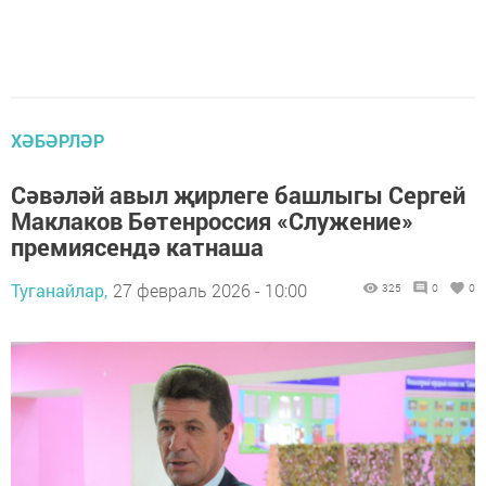
ХӘБӘРЛӘР
Сәвәләй авыл җирлеге башлыгы Сергей
Маклаков Бөтенроссия «Служение»
премиясендә катнаша
Туганайлар,
27 февраль 2026 - 10:00
325
0
0