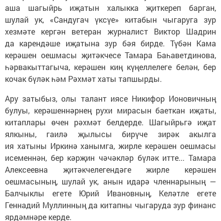
аша шагыйрь иҗатын халыкка җиткереп барган,
шулай ук, «Сандугач үксүе» китабын чыгаруга зур
хезмәте кергән ветеран журналист Виктор Шадрин
да карендәше иҗатына зур бәя бирде. Түбән Кама
керәшен оешмасы җитәкчесе Тамара Баһаветдинова,
һәрвакыттагыча, керәшен киң күңеллелеге белән, бер
кочак бүләк һәм Рәхмәт хаты тапшырды.
Ару затыбыз, олы талант иясе Никифор Ионовичның
булуы, керәшеннәрнең рухи мирасын баеткан иҗаты,
китаплары өчен рәхмәт белдерде. Шагыйрьгә иҗат
ялкыны, гаилә җылысы бирүче зирәк акылга
ия хатыны Иркинә ханымга, жирле керәшен оешмасы
исеменнән, бер кәрҗин чәчәкләр бүләк итте... Тамара
Алексеевна җитәкчелегендәге жирле керәшен
оешмасының, шулай ук, анын идарә членнарының —
Балчыклы егете Юрий Ивановның, Келәтле егете
Геннадий Муллинның да китапны чыгаруда зур финанс
ярдәмнәре керде.