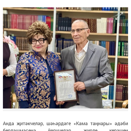
Анда җитәкчеләр, шәһәрдәге «Кама таңнары» әдәби
берләшмәсенә йөрүчеләр, җирле керәшен