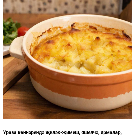
Ураза көннәрендә җиләк-җимеш, яшелчә, ярмалар,