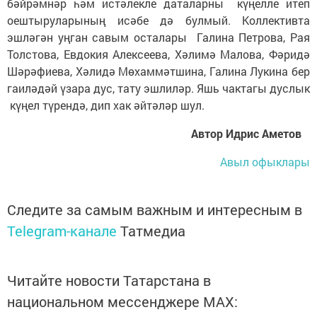
бәйрәмнәр һәм истәлекле даталарны күңелле итеп
оештыруларының исәбе дә булмый. Коллективта
эшләгән уңган савым осталары Галина Петрова, Рая
Толстова, Евдокия Алексеева, Хәлимә Малова, Фәридә
Шәрәфиева, Хәлидә Мөхаммәтшина, Галина Лукина бер
гаиләдәй үзара дус, тату эшлиләр. Яшь чактагы дуслык
күңел түрендә, дип хак әйтәләр шул.
Автор Идрис Аметов
Авыл офыклары
Следите за самым важным и интересным в
Telegram-канале
Татмедиа
Читайте новости Татарстана в
национальном мессенджере MАХ: