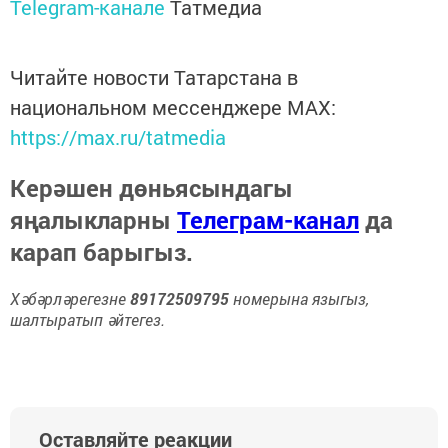
Telegram-канале
Татмедиа
Читайте новости Татарстана в
национальном мессенджере MАХ:
https://max.ru/tatmedia
Керәшен дөньясындагы
яңалыкларны
Телеграм-канал
да
карап барыгыз.
Хәбәрләрегезне
89172509795
номерына языгыз,
шалтыратып әйтегез.
Оставляйте реакции