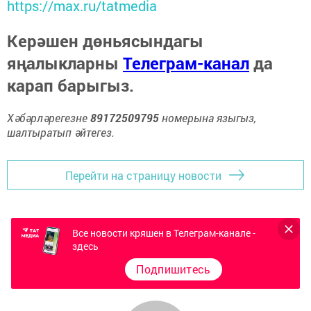
https://max.ru/tatmedia
Керәшен дөньясындагы
яңалыкларны
Телеграм-канал
да
карап барыгыз.
Хәбәрләрегезне
89172509795
номерына языгыз,
шалтыратып әйтегез.
Перейти на страницу новости
Все новости кряшен в Телеграм-канале -
здесь
Подпишитесь