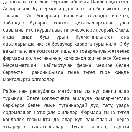
данлыклы терлекче Нургали абыйсы Вәлиев җитәкли.
Аннары әле бу ферманың даны тагын бер яктан киң
таныла. Ул боларның барысы хакында ишетеп,
хәбәрдар буларак колхоз җитәкчеләреннән үзен
савымчы итеп күрше авылга күчерүләрен сорый. Әмма,
анда анда буш урын булмаганлыктан аңа
авылларында ике ел бозаулар карарга туры килә. Ә бу
вакытта әлеге комсомол яшьләр товарлыклы-сөтчелек
фермасы коллективының комсомол җитәкчесе Хөсәен
Мөхәммәтшин кайгыртучан ферма мөдире белән
берлектә районыбызда гына түгел тирә юньдә
макталырга өлгерәләр.
Район һәм республика матбугаты да күп сөйли алар
турында. Әлеге коллективта эшләүче кызлар-егетләр
бер-берсе белән якын туганнардай дус, тату, үзара
ярдәмләшеп нәтиҗәле эшлиләр. Фермада гына түгел
көндәлек тормышта да алар күп вакытларын бергә
үткәрергә гадәтләнәләр. Туган көннәр, гадәти