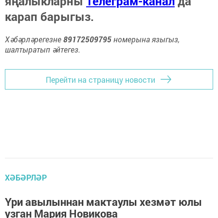
яңалыкларны
Телеграм-канал
да
карап барыгыз.
Хәбәрләрегезне
89172509795
номерына языгыз,
шалтыратып әйтегез.
Перейти на страницу новости
ХӘБӘРЛӘР
Үри авылыннан мактаулы хезмәт юлы
узган Мария Новикова