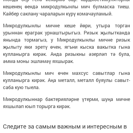
кешенең өендә микродулкынлы мич булмаска тиеш.
Кайбер саклану чараларын күрү комачауламый.
Микродулкынлы мичне кеше йөри, утыра торган
урыннан ераграк урнаштырыгыз. Ризык җылытканда
янында тормагыз, у Микродулкынлы мичне ризык
җылыту яки эретү өчен, ягъни кыска вакытка гына
кулланырга кирәк. Анда ризыкны әзерләп тә була,
әмма моны эшләмәү яхшырак.
Микродулкынлы мич өчен махсус савытлар гына
кулланырга кирәк. Аңа металл, металл буяулы савыт-
саба кую тыела.
Микродулкыннар бактерияләрне үтерми, шуңа мичне
яхшылап юып торырга кирәк.
Следите за самым важным и интересным в