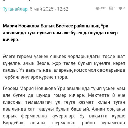
Туганайлар,
6 май 2025 - 12:52
437
0
0
Мария Новикова Балык Бистәсе районының Үри
авылында туып-үскән һәм әле бүген дә шунда гомер
кичерә.
Әлеге героем үзенең яшьлек чорларындагы төсле шат
күңелле, ачык йөзле, җор телле булып күңелгә кереп
калды. Үз вакытында аларның комсомол сафларында
тәрбияләнүләре күренеп тора.
Героем Мария Новикова Үри авылында туып үскән һәм
әле бүген дә шунда гомер кичерә. Мәктәптә 8 нче
классны тәмамлагач ул тәүге хезмәт юлын туган
авылында хат ташучы булып башлый. Аннан соң аны
сарык фермасына күчерәләр. Бу вакытта күрше
Бирдебәк авылы фермасын район күләмендә