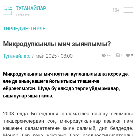
ТУГАНАЙЛАР
16+
Татарстан
ТӨРЛЕДӘН-ТӨРЛЕ
Микродулкынлы мич зыянлымы?
Туганайлар,
7 май 2025 - 08:00
420
0
0
Микродулкынлы мич күптән кулланылышка керсә дә,
әле дә аның кешегә йогынтысы тиешенчә
өйрәнелмәгән. Шуңа бу өлкәдә төрле уйдырмалар,
ышанулар яшәп килә.
2008 елда Бөтендөнья сәламәтлек саклау оешмасы
тикшеренүләрдән соң, мик-родулкыннар азыкка һәм
кешенең сәламәтлегенә зыян салмый, дип белдерде.
Монда бер генә искәрмә бар: кардиостимуляторлы