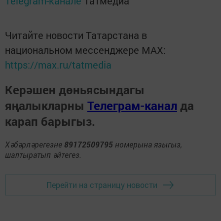
Telegram-канале
Татмедиа
Читайте новости Татарстана в
национальном мессенджере MАХ:
https://max.ru/tatmedia
Керәшен дөньясындагы
яңалыкларны
Телеграм-канал
да
карап барыгыз.
Хәбәрләрегезне
89172509795
номерына языгыз,
шалтыратып әйтегез.
Перейти на страницу новости