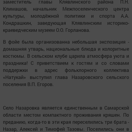
заместитель главы Клявлинского района П.Н.
Климашов, начальник Межпоселенческого центра
культуры, молодёжной политики и спорта А.А.
Кондрашкин, заведующая Клявлинским историко-
краеведческим музеем О.О. Горланова.
В фойе была организованна небольшая экспозиция -
домашняя утварь, национальные блюда и колоритные
костюмы. В сельском клубе царила атмосфера уюта и
праздника! С приветствием к гостям и со словами
поддержки в адрес фольклорного коллектива
«Натукай» выступил глава Назаровского сельского
поселения В.П. Егоров.
Село Назаровка является единственным в Самарской
области местом компактного проживания кряшен. По
преданию, когда-то в эти края переселились три брата -
Назар, Алексей и Тимофей Тазовы. Поселились они в