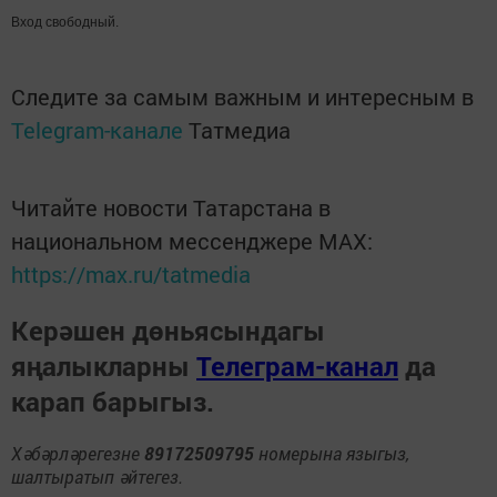
Вход свободный.
Следите за самым важным и интересным в
Telegram-канале
Татмедиа
Читайте новости Татарстана в
национальном мессенджере MАХ:
https://max.ru/tatmedia
Керәшен дөньясындагы
яңалыкларны
Телеграм-канал
да
карап барыгыз.
Хәбәрләрегезне
89172509795
номерына языгыз,
шалтыратып әйтегез.