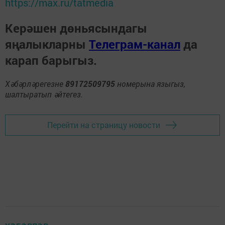
https://max.ru/tatmedia
Керәшен дөньясындагы
яңалыкларны
Телеграм-канал
да
карап барыгыз.
Хәбәрләрегезне
89172509795
номерына языгыз,
шалтыратып әйтегез.
Перейти на страницу новости