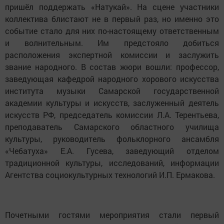
пришёл поддержать «Натукай». На сцене участники
коллектива блистают не в первый раз, но именно это
событие стало для них по-настоящему ответственным
и волнительным. Им предстояло добиться
расположения экспертной комиссии и заслужить
звание народного. В состав жюри вошли: профессор,
заведующая кафедрой народного хорового искусства
института музыки Самарской государственной
академии культуры и искусств, заслуженный деятель
искусств РФ, председатель комиссии Л.А. Терентьева,
преподаватель Самарского областного училища
культуры, руководитель фольклорного ансамбля
«Чебатуха» Е.А. Гусева, заведующий отделом
традиционной культуры, исследований, информации
Агентства социокультурных технологий И.П. Ермакова.
Почетными гостями мероприятия стали первый