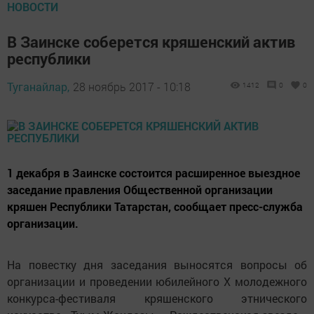
НОВОСТИ
В Заинске соберется кряшенский актив
республики
Туганайлар,
28 ноябрь 2017 - 10:18
1412
0
0
1 декабря в Заинске состоится расширенное выездное
заседание правления Общественной организации
кряшен Республики Татарстан, сообщает пресс-служба
организации.
На повестку дня заседания выносятся вопросы об
организации и проведении юбилейного X молодежного
конкурса-фестиваля кряшенского этнического