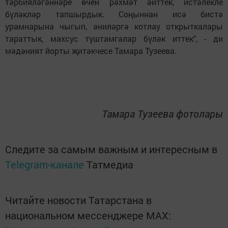
тәрбияләгәннәре өчен рәхмәт әйттек, истәлекле
бүләкләр тапшырдык. Соңыннан исә бистә
урамнарына чыгып, әниләргә котлау открыткалары
тараттык, махсус түштамгалар бүләк иттек", - ди
мәдәният йорты җитәкчесе Тамара Тузеева.
Тамара Тузеева фотолары
Следите за самым важным и интересным в
Telegram-канале
Татмедиа
Читайте новости Татарстана в
национальном мессенджере MАХ: