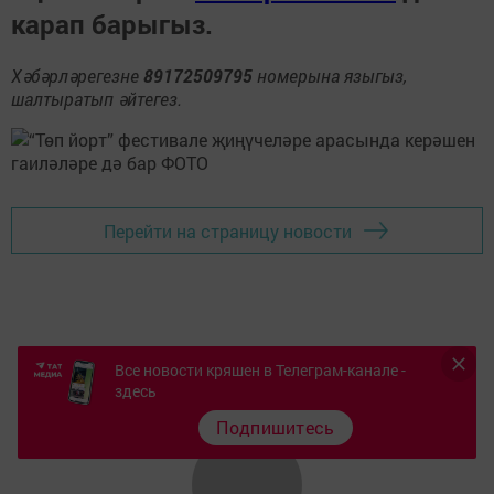
карап барыгыз.
Хәбәрләрегезне
89172509795
номерына языгыз,
шалтыратып әйтегез.
Перейти на страницу новости
Все новости кряшен в Телеграм-канале -
здесь
Подпишитесь