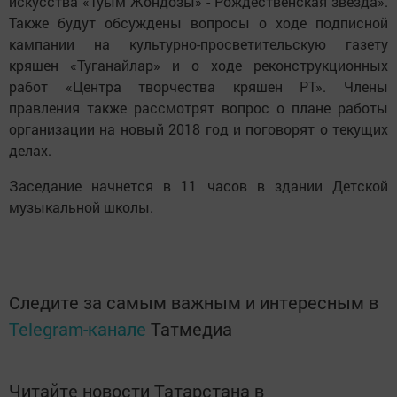
искусства «Туым Жондозы» - Рождественская звезда».
Также будут обсуждены вопросы о ходе подписной
кампании на культурно-просветительскую газету
кряшен «Туганайлар» и о ходе реконструкционных
работ «Центра творчества кряшен РТ». Члены
правления также рассмотрят вопрос о плане работы
организации на новый 2018 год и поговорят о текущих
делах.
Заседание начнется в 11 часов в здании Детской
музыкальной школы.
Следите за самым важным и интересным в
Telegram-канале
Татмедиа
Читайте новости Татарстана в