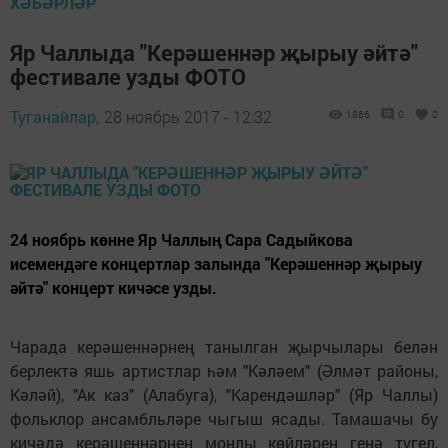
ХӘБӘРЛӘР
Яр Чаллыда "Керәшеннәр җырыу әйтә"
фестивале узды ФОТО
Туганайлар,
28 ноябрь 2017 - 12:32
1866
0
0
24 ноябрь көнне Яр Чаллың Сара Садыйкова
исемендәге концертлар залында "Керәшеннәр җырыу
әйтә" концерт кичәсе узды.
Чарада керәшеннәрнең танылган җырчылары белән
берлектә яшь артистлар һәм "Кәләем" (Әлмәт районы,
Кәләй), "Ак каз" (Алабуга), "Карендәшләр" (Яр Чаллы)
фольклор ансамбльләре чыгыш ясады. Тамашачы бу
кичәдә керәшеннәрнең моңлы көйләрен генә түгел,