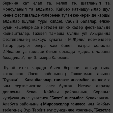
берничә кат елап та, көлеп тә, шатланып та,
моңсуланып та алдылар. Кайбер катнашучылар шул
көнне фестивальдә үзләренең туган көннәрен дә каршы
алдылар (шулай туры килде). Сабый балалар, өлкән
буын кешеләре дә иртәдән кичкә
кадәр
фестивальдә
кайнаштылар. Гаҗәеп тамаша булды ул! Ахырында
фестивальнең махсус кунагы - М.Җәлил исемендәге
Татар дәүләт опера һәм балет театры солисты
И.Ялалов үз гаиләсе белән сәхнәдә җырлап, чараны
бизәделә
р"
, - ди Эльмира Каюмова.
Шулай итеп, чарада быел беренче тапкыр гына
катнашкан Лаеш районының Ташкирмән авылы
"Сүрәкә" - Казанбаевлар гаиләсе ансамбле
дипломга
һәм сертификатка лаек булган. Икенче дәрәҗә
дипломы белән Кайбыч районының Соравыл
күпфунк
цияле
үзәгенең
"Бәхет" ансамбле
бүләкләнгән.
Алабуга районының
Мироваевлар гаиләсе
һәм Кайбыч
төбәгенең Зур Тәрбит күпфунк
цияле
үзәгенең
"Бәхетле