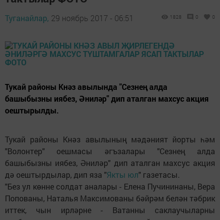
Туганайлар,
29 ноябрь 2017 - 06:51
1828
0
0
Тукай районы Кнәз авылында "Сезнең алда
башыбызны иябез, Әниләр" дип аталган махсус акция
оештырылды.
Тукай районы Кнәз авылының мәдәният йорты һәм
"Волонтер" оешмасы әгъзалары "Сезнең алда
башыбызны иябез, Әниләр" дип аталган махсус акция
дә оештырдылар, дип яза "
Якты юл
" газетасы.
"Без ул көнне солдат аналары - Елена Пучининаны, Вера
Попованы, Наталья Максимованы бәйрәм белән тәбрик
иттек, чын ирләрне - Ватанны саклаучыларны