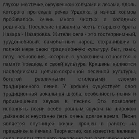
глухом местечке, окружённом холмами и лесами, вдоль
которого протекала речка Урдалка, а из-под холмов
пробивалось очень много чистых и холодных
родников. Поселение назвали в честь старшего брата
Назара - Назаровка. Жители села - это гостеприимный,
трудолюбивый, самобытный народ, сохранивший в
полной мере свою традиционную культуру, быт, язык,
веру, песнопения, которые с уважением относятся к
памяти предков, к своей культуре. Кряшены являются
наследниками цельно-сохранной песенной культуры,
богатой различными стилевыми слоями
традиционного пения. У кряшен существует своя
традиционная вокальная школа, особенность пения и
произношения звуков в песнях. Это позволяет
исполнять песни особо ровным звуком на широком
дыхании и неустанно петь очень долгое время. Песня
является спутницей жизни кряшен в работе, на
празднике, в печали. Творчество, как известно, великая
сила, людям старшего поколения она дает уверенность