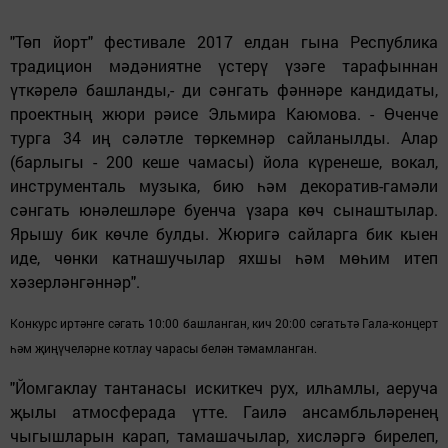
"Төп йорт" фестивале 2017 елда
н
гына Республика
традицион мәдәниятне үстерү үзәге тарафыннан
үткәрелә башланды,- ди сәнгать фәннәре кандидаты,
проектның жюри рәисе Эльмира Каюмова. - Өченче
турга 34 иң сәләтле төркемнәр сайланылды. Алар
(барлыгы - 200 кеше чамасы) йола күренеше, вокал,
инструменталь музыка, бию һәм декоратив-гамәли
сәнгать юнәлешләре буенча үзара көч сынаштылар.
Ярышу бик көчле булды. Жюригә сайларга бик кыен
иде, чөнки катнашучылар яхшы
һәм
мөһим итеп
хәзерләнгәннәр".
К
онкурс иртәнге сәгать 10:00 башланган, кич 20:00 сәгатьтә Гала-концерт
һәм җиңүчеләрне котлау чарасы белән тәмамланган.
"Йомгаклау тантанасы искиткеч рух, илһамлы, аеруча
җылы атмосферада үтте. Гаилә
ансамбльләренең
чыгышларын карап, тамашачылар, хисләргә бирелеп,