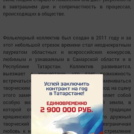
в завтрашнем дне и сопричастность в процессах,
происходящих в обществе.
Фольклорный коллектив был создан в 2011 году и за
этот небольшой отрезок времени стал неоднократным
лауреатом областных и всероссийских конкурсов,
любимым и узнаваемым в Самарской области и в
Республике Татарстан. Коллектив развивается,
выезжает с концертами, что дает возможность
встречаться и общаться с жителями сел, обмениваться
творческим опытом. Поистине, каждый выход на сцену
этого замечательного ансамбля представляет собой
особую визитную карточку клявлинской земли, в
которой отражаются самобытность и традиции
кряшенского народа. Стоит отметить, что дружный
творческий коллектив объединяет безграничная
любовь к народным песням, а главное - стремление