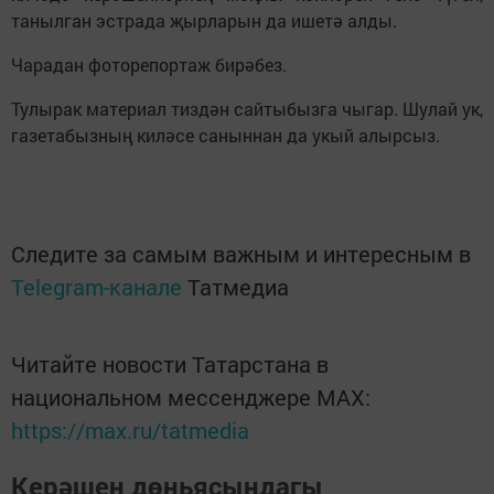
танылган эстрада җырларын да ишетә алды.
Чарадан фоторепортаж бирәбез.
Тулырак материал тиздән сайтыбызга чыгар. Шулай ук,
газетабызның киләсе саныннан да укый алырсыз.
Следите за самым важным и интересным в
Telegram-канале
Татмедиа
Читайте новости Татарстана в
национальном мессенджере MАХ:
https://max.ru/tatmedia
Керәшен дөньясындагы