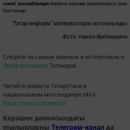
гаилә" ансамбл
ь
ләре
беренче дәрәҗә дипломнарга лаек
булганнар.
"Татар-информ" материаллары кулланылды
Фото: Наилә Җиһаншина
Следите за самым важным и интересным в
Telegram-канале
Татмедиа
Читайте новости Татарстана в
национальном мессенджере MАХ:
https://max.ru/tatmedia
Керәшен дөньясындагы
яңалыкларны
Телеграм-канал
да