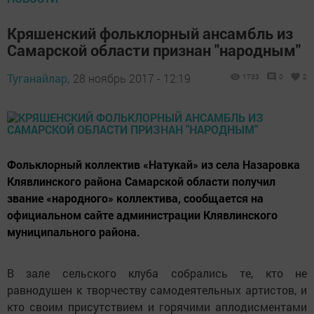
Кряшенский фольклорный ансамбль из
Самарской области признан "народным"
Туганайлар,
28 ноябрь 2017 - 12:19
1733
0
2
Фольклорный коллектив «Натукай» из села Назаровка
Клявлинского района Самарской области получил
звание «народного» коллектива, сообщается на
официальном сайте администрации Клявлинского
муниципального района.
В зале сельского клуба собрались те, кто не
равнодушен к творчеству самодеятельных артистов, и
кто своим присутствием и горячими аплодисментами