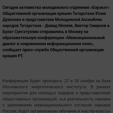
Сегодня активистка молодежного отделения «Бэрэкэт»
Общественной организации кряшен Татарстана Юлия
Дувалова и представители Молодежной Ассамблеи
народов Татарстана - Давид Меляев, Виктор Смирнов и
Булат Сунгатуллин отправились в Москву на
образовательную конференцию «Межнациональный
диалог в современном информационном поле»,
сообщает пресс-служба Общественной организации
кряшен РТ.
Конференция будет проходить 27 и 28 ноября на базе
Московского энергетического института. В рамках
мероприятия для молодых лидеров и представителей
общественных организаций, чья деятельность связана
с укреплением межнационального согласия народов
России, будут организованы обучение и мастер-классы