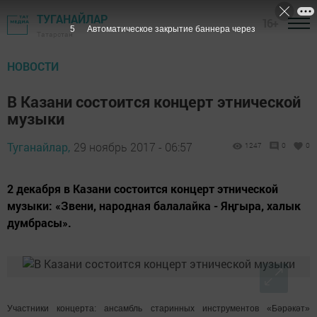
ТУГАНАЙЛАР
16+
3
Автоматическое закрытие баннера через
Татарстан
НОВОСТИ
В Казани состоится концерт этнической
музыки
Туганайлар,
29 ноябрь 2017 - 06:57
1247
0
0
2 декабря в Казани состоится концерт этнической
музыки: «Звени, народная балалайка - Яңгыра, халык
думбрасы».
Участники концерта: ансамбль старинных инструментов «Бәрәкәт»