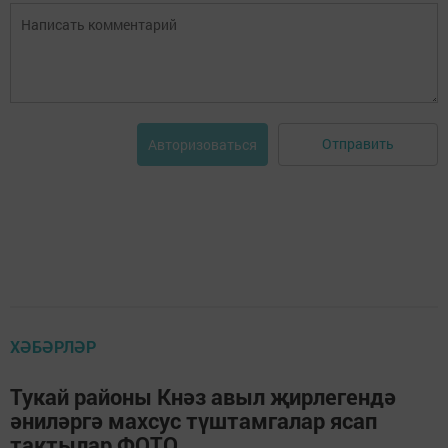
Отправить
Авторизоваться
ХӘБӘРЛӘР
Тукай районы Кнәз авыл җирлегендә
әниләргә махсус түштамгалар ясап
тактылар ФОТО