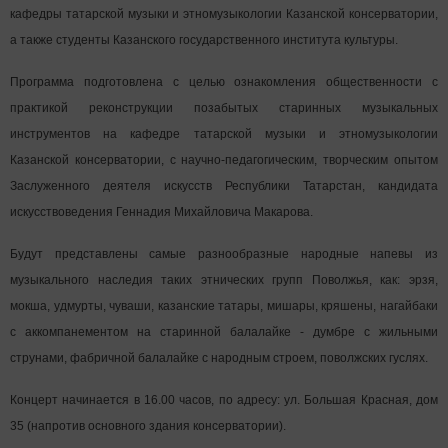
кафедры татарской музыки и этномузыкологии Казанской консерватории,
а также студенты Казанского государственного института культуры.
Программа подготовлена с целью ознакомления общественности с
практикой реконструкции позабытых старинных музыкальных
инструментов на кафедре татарской музыки и этномузыкологии
Казанской консерватории, с научно-педагогическим, творческим опытом
Заслуженного деятеля искусств Республики Татарстан, кандидата
искусствоведения Геннадия Михайловича Макарова.
Будут представлены самые разнообразные народные напевы из
музыкального наследия таких этнических групп Поволжья, как: эрзя,
мокша, удмурты, чуваши, казанские татары, мишары, кряшены, нагайбаки
с аккомпанементом на старинной балалайке - думбре с жильными
струнами, фабричной балалайке с народным строем, поволжских гуслях.
Концерт начинается в 16.00 часов, по адресу: ул. Большая Красная, дом
35 (напротив основного здания консерватории).