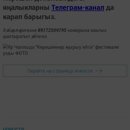
яңалыкларны
Телеграм-канал
да
карап барыгыз.
Хәбәрләрегезне
89172509795
номерына языгыз,
шалтыратып әйтегез.
Перейти на страницу новости
НОВОСТИ