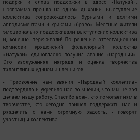
подарки и слова поддержки в адрес «Натукай».
Программа прошла на одном дыхании! Выступление
коллектива сопровождалось бурными и долгими
аплодисментами и криками «браво»! Местные жители
эмоционально поддерживали выступление коллектива
и, конечно, переживали! По решению аттестационной
комиссии кряшенский фольклорный коллектив
«Натукай» единогласно получил звание «народный».
Это заслуженная награда и оценка творчества
талантливых единомышленников!
- Присвоение нам звания «Народный коллектив»
подтвердило и укрепило нас во мнении, что мы не зря
делаем нашу работу. Спасибо всем, кто помогает нам в
творчестве, кто сегодня пришел поддержать нас и
разделить с нами огромную радость, - говорят
участницы коллектива.