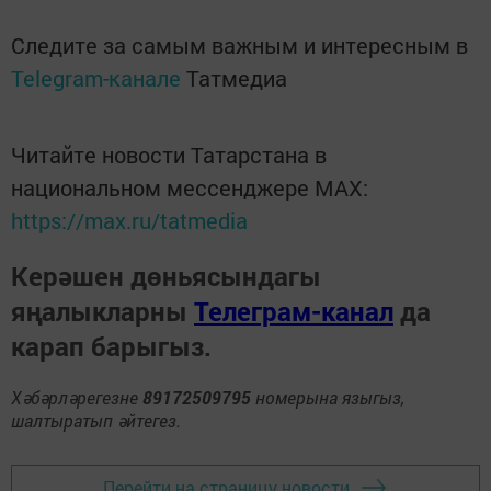
Следите за самым важным и интересным в
Telegram-канале
Татмедиа
Читайте новости Татарстана в
национальном мессенджере MАХ:
https://max.ru/tatmedia
Керәшен дөньясындагы
яңалыкларны
Телеграм-канал
да
карап барыгыз.
Хәбәрләрегезне
89172509795
номерына языгыз,
шалтыратып әйтегез.
Перейти на страницу новости