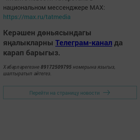
национальном мессенджере MАХ:
https://max.ru/tatmedia
Керәшен дөньясындагы
яңалыкларны
Телеграм-канал
да
карап барыгыз.
Хәбәрләрегезне
89172509795
номерына языгыз,
шалтыратып әйтегез.
Перейти на страницу новости