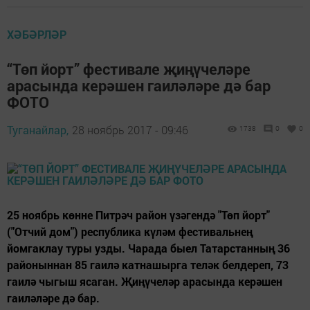
ХӘБӘРЛӘР
“Төп йорт” фестивале җиңүчеләре
арасында керәшен гаиләләре дә бар
ФОТО
Туганайлар,
28 ноябрь 2017 - 09:46
1738
0
0
25 ноябрь көнне Питрәч район үзәгендә "Төп йорт"
("Отчий дом") республика күләм фестивальнең
йомгаклау туры узды. Чарада быел Татарстанның 36
районыннан 85 гаилә катнашырга теләк белдереп, 73
гаилә чыгыш ясаган. Җиңүчеләр арасында керәшен
гаиләләре дә бар.