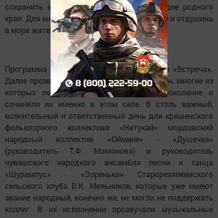
сохранить и развивать культурное наследие родного
края. Для многих участников ансамбль ещё и отдушина
в море житейских невзгод.
Программа началась с песни-приветствия «Встреча».
Далее прозвучало много фольклорных песен, многие из
которых передаются из поколения в поколение и
сочинили их именно в этом селе. В столь важный,
волнительный и ответственный день для кряшенского
фольклорного коллектива «Натукай» мордовский
народный коллектив «Оймине» - «Душечка»
(руководитель Т.Ф. Мамонова) и руководитель
чувашского народного ансамбля песни и танца
«Шурампус» - «Зоренька» Старорезяпкинского
сельского клуба В.К. Мельников, которые уже имеют
звание народный, конечно же, не могли не поддержать
коллег. В их исполнении прозвучали музыкальные