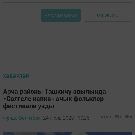
Отправить
Авторизоваться
ХӘБӘРЛӘР
Арча районы Ташкичү авылында
«Сөлгеле капка» ачык фольклор
фестивале узды
Фрида Вәлитова,
24 июль 2023 - 10:26
641
0
0