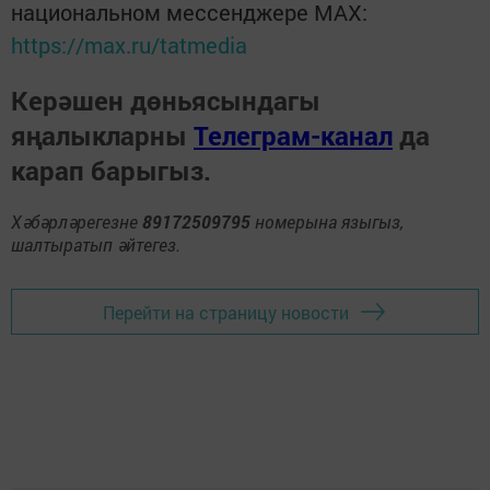
национальном мессенджере MАХ:
https://max.ru/tatmedia
Керәшен дөньясындагы
яңалыкларны
Телеграм-канал
да
карап барыгыз.
Хәбәрләрегезне
89172509795
номерына языгыз,
шалтыратып әйтегез.
Перейти на страницу новости