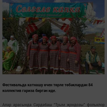
Фестивальда катнашу өчен төрле төбәкләрдән 84
коллектив гариза биргән иде.
Алар арасында Сәрдәбаш “Туым җондозы” фольклор