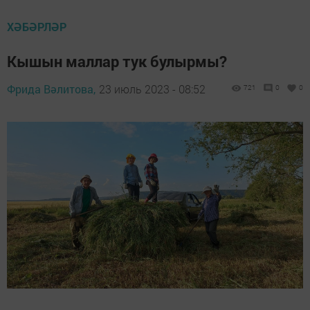
ХӘБӘРЛӘР
Кышын маллар тук булырмы?
Фрида Вәлитова,
23 июль 2023 - 08:52
721
0
0