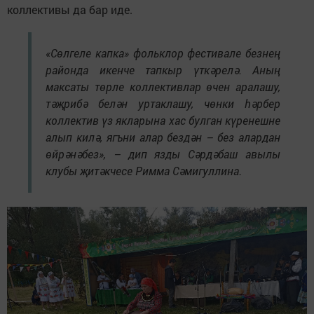
коллективы да бар иде.
«Сөлгеле капка» фольклор фестивале безнең
районда икенче тапкыр үткәрелә. Аның
максаты төрле коллективлар өчен аралашу,
тәҗрибә белән уртаклашу, чөнки һәрбер
коллектив үз якларына хас булган күренешне
алып килә, ягъни алар бездән – без алардан
өйрәнәбез», – дип язды Сәрдәбаш авылы
клубы җитәкчесе Римма Сәмигуллина
.