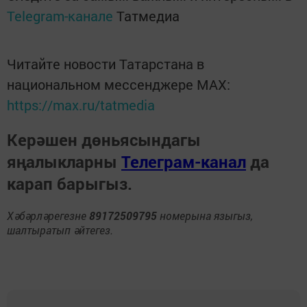
Telegram-канале
Татмедиа
Читайте новости Татарстана в
национальном мессенджере MАХ:
https://max.ru/tatmedia
Керәшен дөньясындагы
яңалыкларны
Телеграм-канал
да
карап барыгыз.
Хәбәрләрегезне
89172509795
номерына языгыз,
шалтыратып әйтегез.