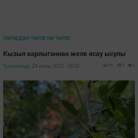
ТӨРЛЕДӘН-ТӨРЛЕ НИ ТӨРЛЕ
Кызыл карлыганнан желе ясау ысулы
Туганайлар,
24 июль 2023 - 08:30
671
0
0