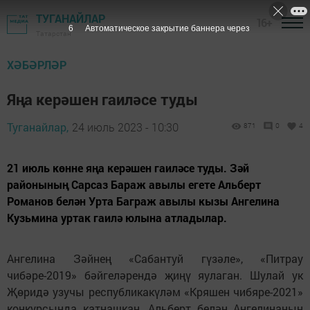
ТУГАНАЙЛАР
16+
4
Автоматическое закрытие баннера через
Татарстан
ХӘБӘРЛӘР
Яңа керәшен гаиләсе туды
Туганайлар,
24 июль 2023 - 10:30
871
0
4
21 июль көнне яңа керәшен гаиләсе туды. Зәй
районының Сарсаз Бараж авылы егете Альберт
Романов белән Урта Баграж авылы кызы Ангелина
Кузьмина уртак гаилә юлына атладылар.
Ангелина Зәйнең «Сабантуй гүзәле», «Питрау
чибәре-2019» бәйгеләрендә җиңү яулаган. Шулай ук
Җөридә узучы республикакүләм «Кряшен чибяре-2021»
конкурсында катнашкан. Альберт белән Ангелинаның