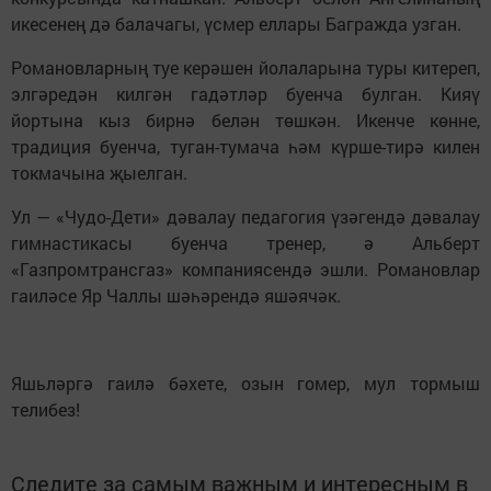
икесенең дә балачагы, үсмер еллары Багражда узган.
Романовларның туе керәшен йолаларына туры китереп,
элгәредән килгән гадәтләр буенча булган. Кияү
йортына кыз бирнә белән төшкән. Икенче көнне,
традиция буенча, туган-тумача һәм күрше-тирә килен
токмачына җыелган.
Ул — «Чудо-Дети» дәвалау педагогия үзәгендә дәвалау
гимнастикасы буенча тренер, ә Альберт
«Газпромтрансгаз» компаниясендә эшли. Романовлар
гаиләсе Яр Чаллы шәһәрендә яшәячәк.
Яшьләргә гаилә бәхете, озын гомер, мул тормыш
телибез!
Следите за самым важным и интересным в