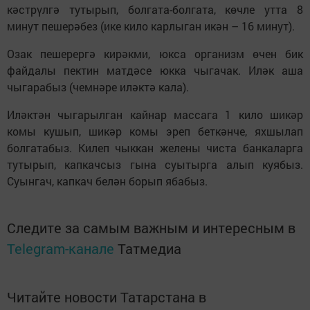
кәстрүлгә тутырып, болгата-болгата, көчле утта 8
минут пешерәбез (ике кило карлыган икән – 16 минут).
Озак пешерергә кирәкми, юкса организм өчен бик
файдалы пектин матдәсе юкка чыгачак. Иләк аша
чыгарабыз (чемнәре иләктә кала).
Иләктән чыгарылган кайнар массага 1 кило шикәр
комы кушып, шикәр комы эреп беткәнче, яхшылап
болгатабыз. Килеп чыккан желены чиста банкаларга
тутырып, капкачсыз гына суытырга алып куябыз.
Суынгач, капкач белән борып ябабыз.
Следите за самым важным и интересным в
Telegram-канале
Татмедиа
Читайте новости Татарстана в