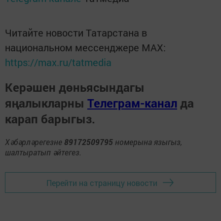
Читайте новости Татарстана в
национальном мессенджере MАХ:
https://max.ru/tatmedia
Керәшен дөньясындагы
яңалыкларны
Телеграм-канал
да
карап барыгыз.
Хәбәрләрегезне
89172509795
номерына языгыз,
шалтыратып әйтегез.
Перейти на страницу новости