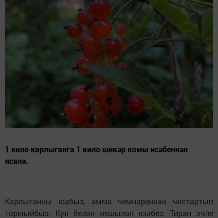
1 кило карлыганга 1 кило шикәр комы исәбеннән
ясала.
Карлыганны юабыз, әмма чемнәреннән чистартып
тормыйбыз. Кул белән яхшылап изәбез. Тирән эчле