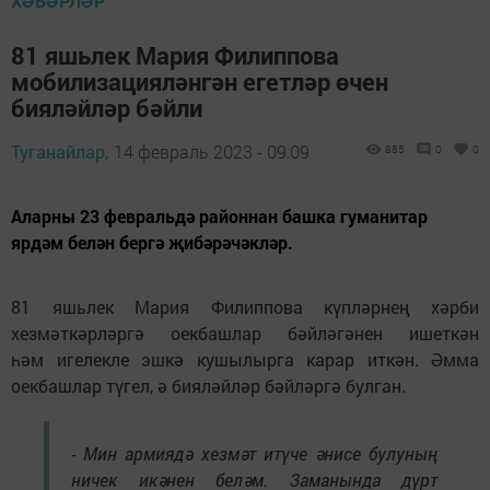
ХӘБӘРЛӘР
81 яшьлек Мария Филиппова
мобилизацияләнгән егетләр өчен
бияләйләр бәйли
Туганайлар,
14 февраль 2023 - 09:09
885
0
0
Аларны 23 февральдә районнан башка гуманитар
ярдәм белән бергә җибәрәчәкләр.
81 яшьлек Мария Филиппова күпләрнең хәрби
хезмәткәрләргә оекбашлар бәйләгәнен ишеткән
һәм игелекле эшкә кушылырга карар иткән. Әмма
оекбашлар түгел, ә бияләйләр бәйләргә булган.
- Мин армиядә хезмәт итүче әнисе булуның
ничек икәнен беләм. Заманында дүрт