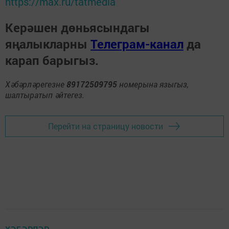
https://max.ru/tatmedia
Керәшен дөньясындагы
яңалыкларны
Телеграм-канал
да
карап барыгыз.
Хәбәрләрегезне
89172509795
номерына языгыз,
шалтыратып әйтегез.
Перейти на страницу новости