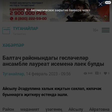
5
Автоматическое закрытие баннера через
ТУГАНАЙЛАР
16+
Татарстан
ХӘБӘРЛӘР
Балтач районындагы гөсләчеләр
ансамбле лауреат исеменә лаек булды
Туганайлар,
14 февраль 2023 - 09:56
948
0
0
Айсылу Әсәдуллина халык иҗатын саклап, киләчәк
буыннарга җиткерү өстендә эшли.
Район мәдәният үзәгенең Айсылу Айратовна