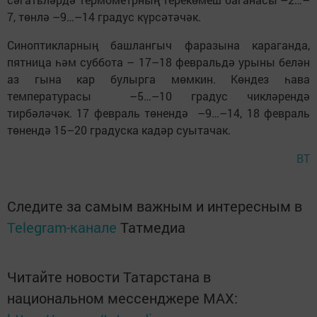
7, төнлә –9…–14 градус күрсәтәчәк.
Синоптикларның башлангыч фаразына караганда,
пятница һәм суббота – 17–18 февральдә урыны белән
аз гына кар булырга мөмкин. Көндез һава
температурасы –5…–10 градус чикләрендә
тирбәләчәк. 17 февраль төнендә –9…–14, 18 февраль
төнендә 15–20 градуска кадәр суытачак.
ВТ
Следите за самым важным и интересным в
Telegram-канале
Татмедиа
Читайте новости Татарстана в
национальном мессенджере MАХ: