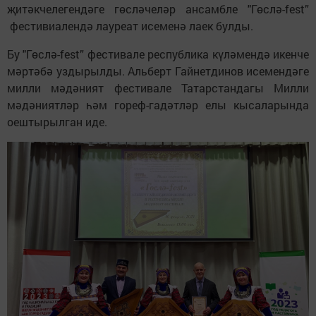
җитәкчелегендәге гөсләчеләр ансамбле "Гөслә-fest”
фестивиалендә лауреат исеменә лаек булды.
Бу "Гөслә-fest” фестивале республика күләмендә икенче
мәртәбә уздырылды. Альберт Гайнетдинов исемендәге
милли мәдәният фестивале Татарстандагы Милли
мәдәниятләр һәм гореф-гадәтләр елы кысаларында
оештырылган иде.