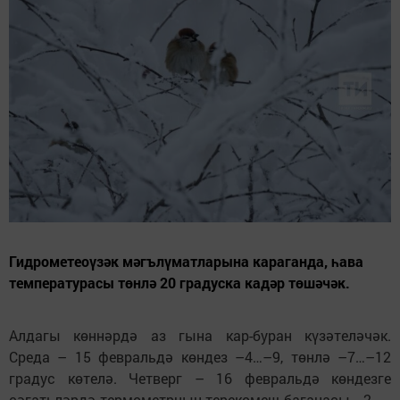
Гидрометеоүзәк мәгълүматларына караганда, һава
температурасы төнлә 20 градуска кадәр төшәчәк.
Алдагы көннәрдә аз гына кар-буран күзәтеләчәк.
Среда – 15 февральдә көндез –4…–9, төнлә –7…–12
градус көтелә. Четверг – 16 февральдә көндезге
сәгатьләрдә термометрның терекөмеш баганасы –2…–