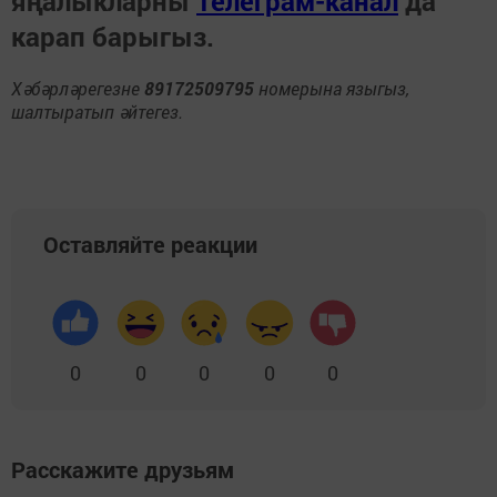
яңалыкларны
Телеграм-канал
да
карап барыгыз.
Хәбәрләрегезне
89172509795
номерына языгыз,
шалтыратып әйтегез.
Оставляйте реакции
0
0
0
0
0
Расскажите друзьям