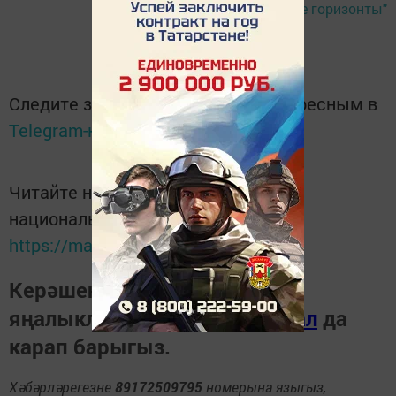
Фото:
"Сельские горизонты"
Следите за самым важным и интересным в
Telegram-канале
Татмедиа
Читайте новости Татарстана в
национальном мессенджере MАХ:
https://max.ru/tatmedia
Керәшен дөньясындагы
яңалыкларны
Телеграм-канал
да
карап барыгыз.
Хәбәрләрегезне
89172509795
номерына языгыз,