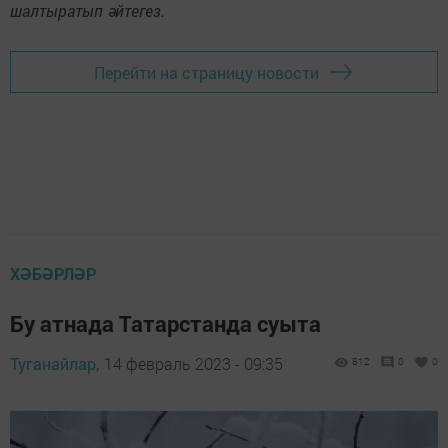
шалтыратып әйтегез.
Перейти на страницу новости
ХӘБӘРЛӘР
Бу атнада Татарстанда суыта
Туганайлар,
14 февраль 2023 - 09:35
812
0
0