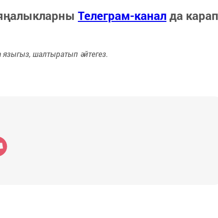
 яңалыкларны
Телеграм-канал
да кара
языгыз, шалтыратып әйтегез.