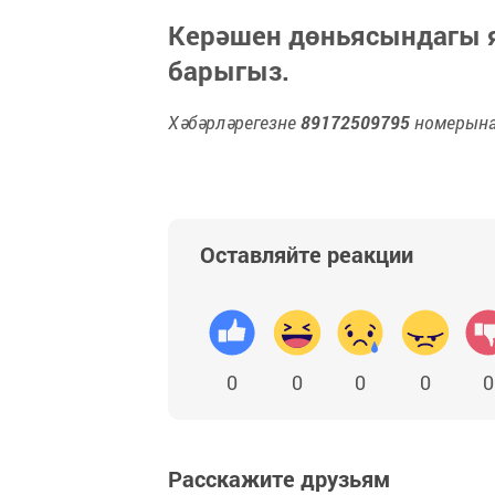
Керәшен дөньясындагы
барыгыз.
Хәбәрләрегезне
89172509795
номерына 
Оставляйте реакции
0
0
0
0
0
Расскажите друзьям