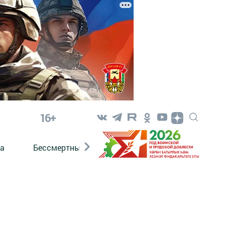
16+
а
Бессмертный полк. Кряшены