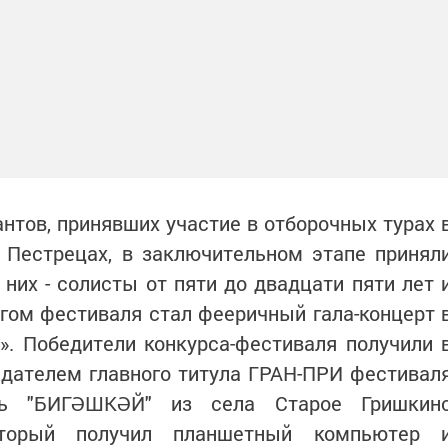
антов, принявших участие в отборочных турах 
 Пестрецах, в заключительном этапе принял
 них - солисты от пяти до двадцати пяти лет 
гом фестиваля стал фееричный гала-концерт 
. Победители конкурса-фестиваля получили 
адателем главного титула ГРАН-ПРИ фестивал
ль "БИГӘШКӘЙ" из села Старое Гришкин
оторый получил планшетный компьютер 