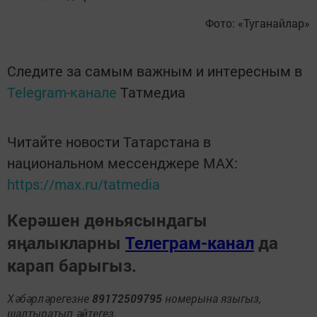
Фото: «Туганайлар»
Следите за самым важным и интересным в
Telegram-канале
Татмедиа
Читайте новости Татарстана в
национальном мессенджере MАХ:
https://max.ru/tatmedia
Керәшен дөньясындагы
яңалыкларны
Телеграм-канал
да
карап барыгыз.
Хәбәрләрегезне
89172509795
номерына языгыз,
шалтыратып әйтегез.