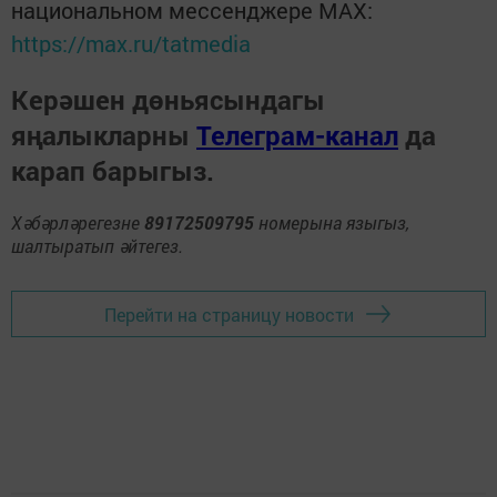
национальном мессенджере MАХ:
https://max.ru/tatmedia
Керәшен дөньясындагы
яңалыкларны
Телеграм-канал
да
карап барыгыз.
Хәбәрләрегезне
89172509795
номерына языгыз,
шалтыратып әйтегез.
Перейти на страницу новости