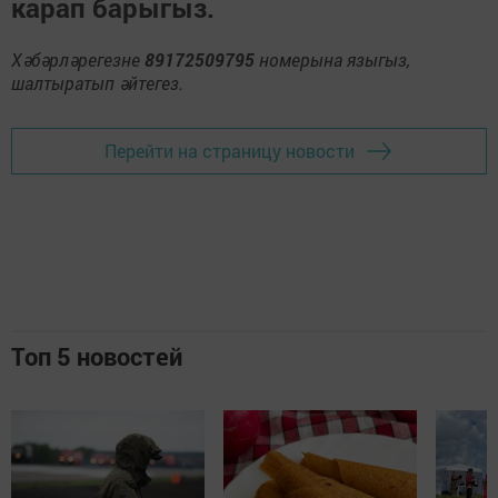
карап барыгыз.
Хәбәрләрегезне
89172509795
номерына языгыз,
шалтыратып әйтегез.
Перейти на страницу новости
Топ 5 новостей