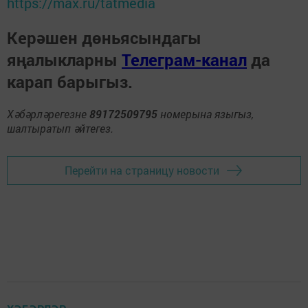
https://max.ru/tatmedia
Керәшен дөньясындагы
яңалыкларны
Телеграм-канал
да
карап барыгыз.
Хәбәрләрегезне
89172509795
номерына языгыз,
шалтыратып әйтегез.
Перейти на страницу новости