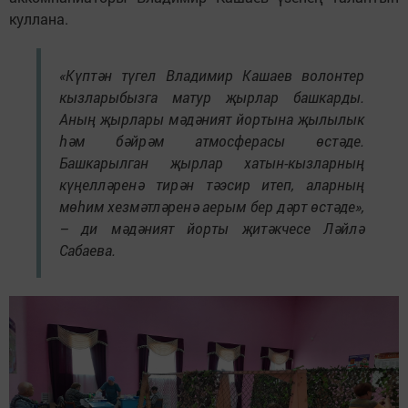
куллана.
«Күптән түгел Владимир Кашаев волонтер
кызларыбызга матур җырлар башкарды.
Аның җырлары мәдәният йортына җылылык
һәм бәйрәм атмосферасы өстәде.
Башкарылган җырлар хатын-кызларның
күңелләренә тирән тәэсир итеп, аларның
мөһим хезмәтләренә аерым бер дәрт өстәде»,
– ди мәдәният йорты җитәкчесе Ләйлә
Сабаева.