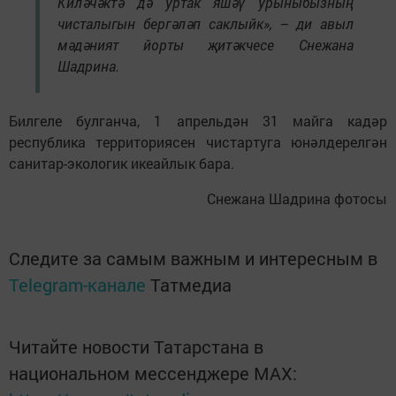
Киләчәктә дә уртак яшәү урыныбызның
чисталыгын бергәләп саклыйк», – ди авыл
мәдәният йорты җитәкчесе Снежана
Шадрина.
Билгеле булганча, 1 апрельдән 31 майга кадәр
республика территориясен чистартуга юнәлдерелгән
санитар-экологик икеайлык бара.
Снежана Шадрина фотосы
Следите за самым важным и интересным в
Telegram-канале
Татмедиа
Читайте новости Татарстана в
национальном мессенджере MАХ: