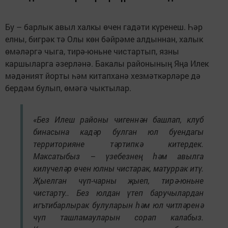
Бу – барлык авыл халкы өчен гадәти күренеш. Һәр
елны, бигрәк тә Олы көн бәйрәме алдыннан, халык
өмәләргә чыга, тирә-юньне чистартып, язны
каршыларга әзерләнә. Бакалы районының Яңа Илек
мәдәният йорты һәм китапханә хезмәткәрләре дә
бердәм булып, өмәгә чыктылар.
«Без Илеш районы чигеннән башлап, клуб
бинасына кадәр булган юл буендагы
территорияне тәртипкә китердек.
Максатыбыз – үзебезнең һәм авылга
килүчеләр өчен юлны чистарак, матуррак итү.
Җыелган чүп-чарны җыеп, тирә-юньне
чистарту.. Без юлдан үтеп баручылардан
игътибарлырак булуларын һәм юл читләренә
чүп ташламауларын сорап калабыз.