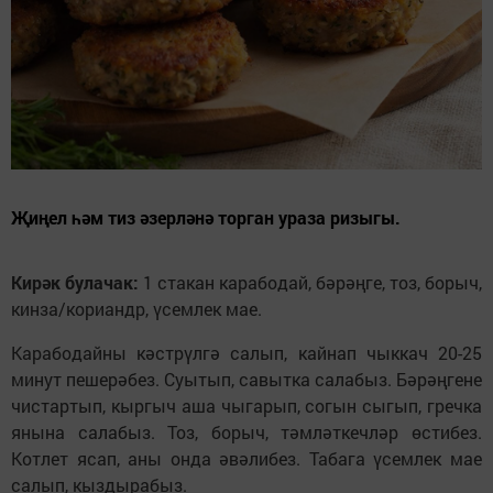
Җиңел һәм тиз әзерләнә торган ураза ризыгы.
Кирәк булачак:
1 стакан карабодай, бәрәңге, тоз, борыч,
кинза/кориандр, үсемлек мае.
Карабодайны кәстрүлгә салып, кайнап чыккач 20-25
минут пешерәбез. Суытып, савытка салабыз. Бәрәңгене
чистартып, кыргыч аша чыгарып, согын сыгып, гречка
янына салабыз. Тоз, борыч, тәмләткечләр өстибез.
Котлет ясап, аны онда әвәлибез. Табага үсемлек мае
салып, кыздырабыз.