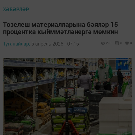
ХӘБӘРЛӘР
Төзелеш материалларына бәяләр 15
процентка кыйммәтләнергә мөмкин
Туганайлар,
5 апрель 2026 - 07:15
230
0
0