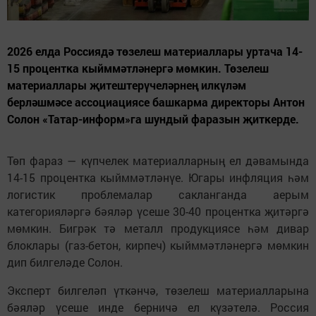
2026 елда Россиядә төзелеш материаллары уртача 14-
15 процентка кыйммәтләнергә мөмкин. Төзелеш
материаллары җитештерүчеләрнең илкүләм
берләшмәсе ассоциациясе башкарма директоры Антон
Солон «Татар-информ»га шундый фаразын җиткерде.
Төп фараз — күпчелек материалларның ел дәвамында
14-15 процентка кыйммәтләнүе. Югары инфляция һәм
логистик проблемалар сакланганда аерым
категорияләргә бәяләр үсеше 30-40 процентка җитәргә
мөмкин. Бигрәк тә металл продукциясе һәм дивар
блоклары (газ-бетон, кирпеч) кыйммәтләнергә мөмкин
дип билгеләде Солон.
Эксперт билгеләп үткәнчә, төзелеш материалларына
бәяләр үсеше инде берничә ел күзәтелә. Россия