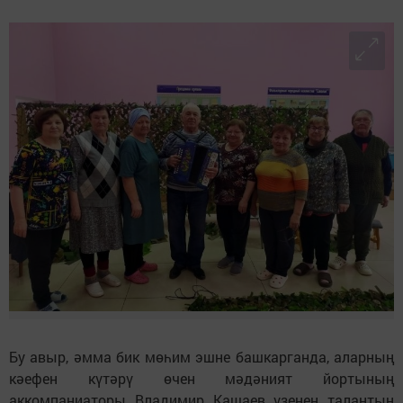
Бу авыр, әмма бик мөһим эшне башкарганда, аларның
кәефен күтәрү өчен мәдәният йортының
аккомпаниаторы Владимир Кашаев үзенең талантын