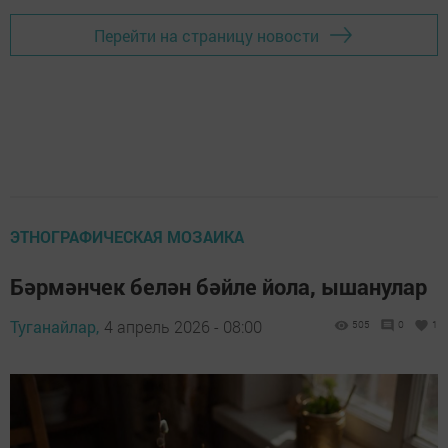
Перейти на страницу новости
ЭТНОГРАФИЧЕСКАЯ МОЗАИКА
Бәрмәнчек белән бәйле йола, ышанулар
Туганайлар,
4 апрель 2026 - 08:00
505
0
1