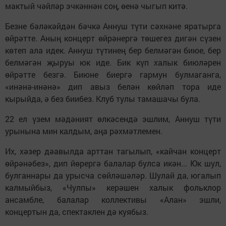
мактый чәйләр эчкәннән соң, өенә чыгып китә.
Безне бәләкәйдән бәчкә Аннуш түти сәхнәне яратырга
өйрәтте. Аның концерт өйрәнергә төшегез дигән сүзен
көтеп ала идек. Аннуш түтинең бер белмәгән биюе, бер
белмәгән җыруы юк иде. Бик күп халык биюләрен
өйрәтте безгә. Биюне биергә гармун булмаганга,
«инәнә-инәнә» дип авыз белән көйләп тора иде
кырыйда, ә без биибез. Клуб тулы тамашачы була.
22 ел үзем мәдәният өлкәсендә эшлим, Аннуш түти
урынына мин калдым, аңа рәхмәтлемен.
Их, хәзер дәавылда арттан тагылып, «кайчан концерт
өйрәнәбез», дип йөрергә балалар булса икән... Юк шул,
булганнары да урысча сөйләшәләр. Шулай да, югалып
калмыйбыз, «Чулпы» керәшен халык фольклор
ансамбле, балалар коллективы «Алан» эшли,
концертын да, спектаклен дә куябыз.