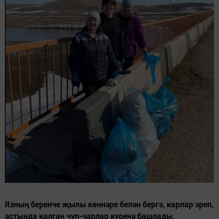
Язның беренче җылы көннәре белән бергә, карлар эреп,
астында калган чүп-чарлар күренә башлады.