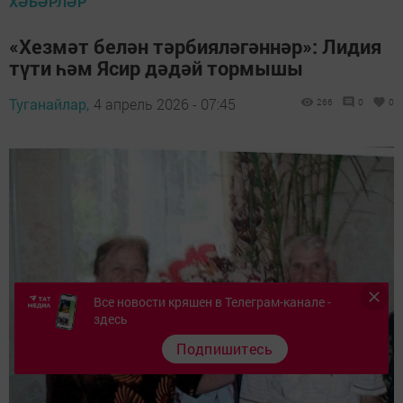
ХӘБӘРЛӘР
«Хезмәт белән тәрбияләгәннәр»: Лидия
түти һәм Ясир дәдәй тормышы
Туганайлар,
4 апрель 2026 - 07:45
266
0
0
Все новости кряшен в Телеграм-канале -
здесь
Подпишитесь