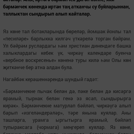
бәрмәнчек көнендә иртән таң атканчы су буйларыннан,
таллыктан сындырып алып кайталар.
Яз көне тал ботакларында бөреләр, йомшак йонлы тал
«песиләре» барлыкка килгәч үткәрелә торган бәйрәм.
Ул бәйрәм руслардагы һәм христиан динендәге башка
халыклардагы кебек үк, чиркәү календаре буенча
«вербное воскресенье» көненә туры килә һәм Олы көн
җиткәнче бер атна алдан була.
Нагайбәк керәшеннәрендә шундый гадәт:
«Бәрмәнчекне пычак белән дә, пәке белән дә кисәргә
ярамый, тырнак белән генә эз ясап, сындырырга
кирәк». Бәрмәнчекне матурлап бәйләп, чиркәүгә алып
барып «изгеләндерәләр», тәре янына куялар. Аны
ташларга, урамга ыргытырга ярамый, бәйләп
тупыраксага (чормага) меңгереп куялар. Яз көне,