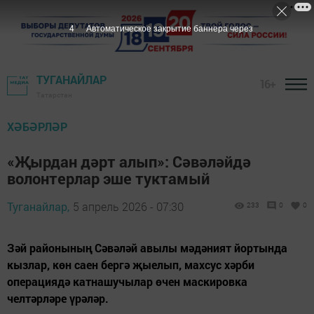
2
Автоматическое закрытие баннера через
ТУГАНАЙЛАР
16+
Татарстан
ХӘБӘРЛӘР
«Җырдан дәрт алып»: Сәвәләйдә
волонтерлар эше туктамый
Туганайлар,
5 апрель 2026 - 07:30
233
0
0
Зәй районының Сәвәләй авылы мәдәният йортында
кызлар, көн саен бергә җыелып, махсус хәрби
операциядә катнашучылар өчен маскировка
челтәрләре үрәләр.