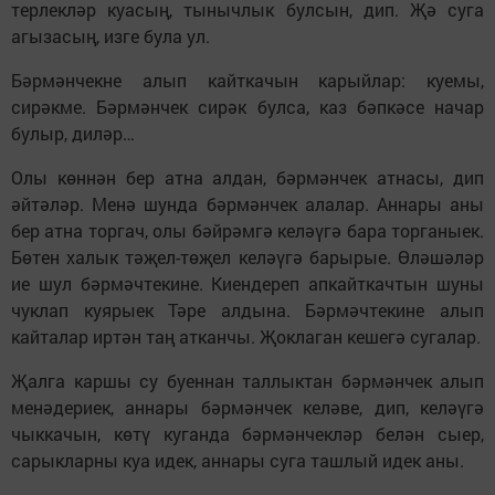
терлекләр куасың, тынычлык булсын, дип. Җә суга
агызасың, изге була ул.
Бәрмәнчекне алып кайткачын карыйлар: куемы,
сирәкме. Бәрмәнчек сирәк булса, каз бәпкәсе начар
булыр, диләр…
Олы көннән бер атна алдан, бәрмәнчек атнасы, дип
әйтәләр. Менә шунда бәрмәнчек алалар. Аннары аны
бер атна торгач, олы бәйрәмгә келәүгә бара торганыек.
Бөтен халык тәҗел-төҗел келәүгә барырые. Өләшәләр
ие шул бәрмәчтекине. Киендереп апкайткачтын шуны
чуклап куярыек Тәре алдына. Бәрмәчтекине алып
кайталар иртән таң атканчы. Җоклаган кешегә сугалар.
Җалга каршы су буеннан таллыктан бәрмәнчек алып
менәдериек, аннары бәрмәнчек келәве, дип, келәүгә
чыккачын, көтү куганда бәрмәнчекләр белән сыер,
сарыкларны куа идек, аннары суга ташлый идек аны.