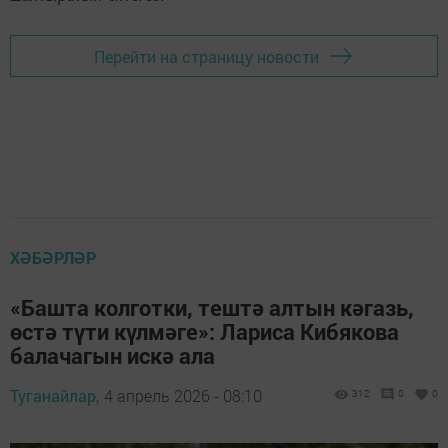
Перейти на страницу новости
ХӘБӘРЛӘР
«Башта колготки, тештә алтын кәгазь,
өстә түти күлмәге»: Лариса Кибякова
балачагын искә ала
Туганайлар,
4 апрель 2026 - 08:10
312
0
0