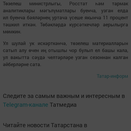
Төзелеш министрлыгы, Росстат һәм тармак
аналитиклары мәгълүматлары буенча, узган елда
ил буенча бәяләрнең уртача үсеше якынча 11 процент
тәшкил иткән. Төбәкләрдә күрсәткечләр аерылырга
мөмкин.
Ул шулай ук искәрткәнчә, төзелеш материалларын
сатып алу өчен иң отышлы чор булып ел башы кала,
ул вакытта сәүдә челтәрләре узган сезоннан калган
әйберләрне сата.
Татар-информ
Следите за самым важным и интересным в
Telegram-канале
Татмедиа
Читайте новости Татарстана в