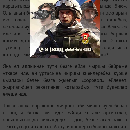
каршыгызда Ольга Большакова башкаруында бию».
Ольганың башына өч колготки кигезеп, аның оекларын
ике озын толым итеп ике якка үреп салабыз,
өстеннән яулык бәйлибез. Өстәге күлмәкләрне белсәгез
иде әле... Настя тутабызның шифоньердагы барлык
киемен дә кия идек, һәр номерга бер күлмәк. Ә аякта
түтинең үкчәле түфлиләре. Күз алдыгызга
китердегезме, нинди матур булганлыгыбызны?
Яңа ел алдыннан түти безгә өйдә чыршы бәйрәме
үткәрә иде, өй уртасына чыршы киендеребәз, күрше
кызлары белән безгә җыелып «хоровод» әйләнеп,
җырлап-биеп рәхәтләнеп котырабыз, түти бүләкләр
өләшә иде.
Төшке ашка һәр көнне диярлек әби мичкә чуен белән
я аш, я ботка куя иде. «Әйдәгез әле артистлар,
ашыйсыгыз да килгәндер» — дип, безне агач сәкегә
тезеп утыртып ашата. Ак түти концертыбызны мактый-