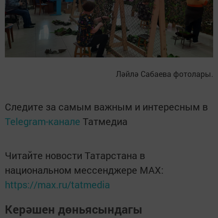
Ләйлә Сабаева фотолары.
Следите за самым важным и интересным в
Telegram-канале
Татмедиа
Читайте новости Татарстана в
национальном мессенджере MАХ:
https://max.ru/tatmedia
Керәшен дөньясындагы