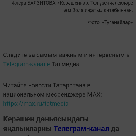
Флера БАЯЗИТОВА, «Керәшеннәр. Тел үзенчәлекләре
һәм йола иҗаты» китабыннан.
Фото: «Туганайлар»
Следите за самым важным и интересным в
Telegram-канале
Татмедиа
Читайте новости Татарстана в
национальном мессенджере MАХ:
https://max.ru/tatmedia
Керәшен дөньясындагы
яңалыкларны
Телеграм-канал
да