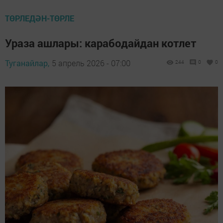
ТӨРЛЕДӘН-ТӨРЛЕ
Ураза ашлары: карабодайдан котлет
Туганайлар,
5 апрель 2026 - 07:00
244
0
0