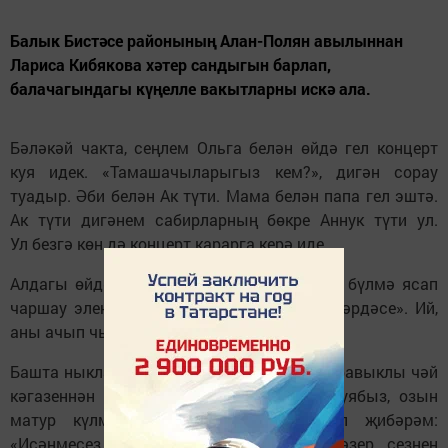
Балык Бистәсе районының Алан-Полян авылыннан
Лариса Кибякова хәтер сандыгын барлап,
балачагындагы күңелле вакытларны искә ала.
Бәләкәй чакта, сеңлем Ольга белән өйдә гел концерт
куя идек. «Тамашачыларыгыз кем?», дигән сорау
туадыр. Әби белән Ак түти. Мама белән папа гел эштә.
Ак түти дигәнем сабирларның бөкре Аннук түти ул.
Ул безгә көн дә концерт карарга керә иде.
Алдагы өйдә мич белән сервант арасына бүлмә ясап
чаршау эленгән. Ул — безнең «сәхнәнең пәрдәсе». Ий,
аны ачып чыгуларының күңеллеге.
Башта ныклап әзерләнә идек, тешкә ялтыравыклы чәй
кәгазеннән алтын тешләр ябыштырып куябыз, озын
матур күлмәкләр киябез. Мин башлап җибәрәм:
«Исәнмесез, хөрмәтле тамашачылар. Хәзер сезнең