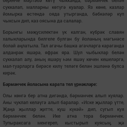
беренче мәртәбә көтү чыкканда, бәрмәнчек белән
суккалап, малларны көтүгә куалар. Яз көне, казлар
йомырка өстендә ояда утырганда, бәбкәләр күп
чыксын дип, каз оясына да салалар.
Борынгы мәҗүсилектән үк калган, күбрәк славян
халыкларында билгеле булган бу йоланың мәгънәсе
болай аңлатыла. Тал агачы башка агачларга караганда
алданрак яшәрә, яфрак яра. Шул чыбыклар белән
суккалап алу, аның яшәрү һәм яшәү көчен кешеләргә,
мал-туарларга бирәсе килү теләге белән эшләнә булса
кирәк.
Бәрмәнчек йоласына карата тел үрнәкләре:
Олы көнгә бер атна дигәндә, бәрмәнчек алып куялар.
Аны чуклап келәүгә алып баралар. «Иске җыллар үтте,
Җаңа җыллар җитте, куш күкәй» дип, сугып куя
бәрмәнчек белән. Ике атна тора бәрмәнчек.
Тупыраксага менгереп, кыстырып куясың, җә