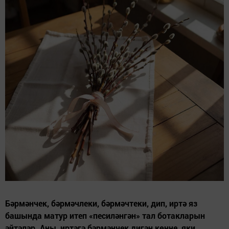
Бәрмәнчек, бәрмәчлеки, бәрмәчтеки, дип, иртә яз
башында матур итеп «песиләнгән» тал ботакларын
әйтәләр. Аны, иртәгә бәрмәнчек дигән көнне, яки