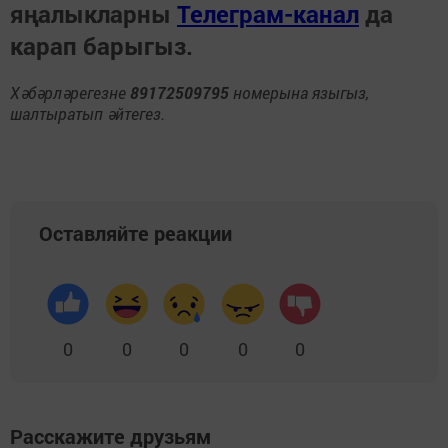
яңалыкларны
Телеграм-канал
да
карап барыгыз.
Хәбәрләрегезне
89172509795
номерына языгыз,
шалтыратып әйтегез.
Оставляйте реакции
0
0
0
0
0
Расскажите друзьям