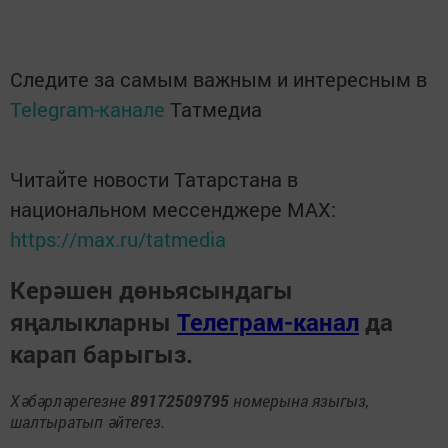
Следите за самым важным и интересным в
Telegram-канале
Татмедиа
Читайте новости Татарстана в
национальном мессенджере MАХ:
https://max.ru/tatmedia
Керәшен дөньясындагы
яңалыкларны
Телеграм-канал
да
карап барыгыз.
Хәбәрләрегезне
89172509795
номерына языгыз,
шалтыратып әйтегез.