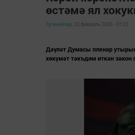
өстәмә ял хокук
Туганайлар,
22 февраль 2026 - 07:22
Дәүләт Думасы пленар утырыш
хөкүмәт тәкъдим иткән закон 