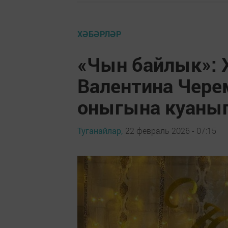
ХӘБӘРЛӘР
«Чын байлык»: 
Валентина Чере
оныгына куаны
Туганайлар,
22 февраль 2026 - 07:15