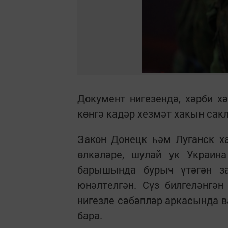
Документ нигезендә, хәрби х
көнгә кадәр хезмәт хакын сак
Закон Донецк һәм Луганск х
өлкәләре, шулай ук Украина
барышында бурыч үтәгән за
юнәлтелгән. Сүз билгеләнгә
нигезле сәбәпләр аркасында 
бара.