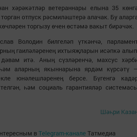
чан хәрәкәтләр ветераннары елына 35 көнг
торган отпуск рәсмиләштерә алачак. Бу аларг
өчләрен торгызу өчен өстәмә вакыт бирәчәк.
лав Володин билгеләп үткәнчә, парламен
арның гаиләләренең ихтыяҗларын исәпкә алып
дәвам итә. Аның сүзләренчә, махсус хәрб
 һәм аларның якыннарына ярдәм күрсәтү 
кле юнәлешләренең берсе. Бүгенгә кадә
ителгән, һәм социаль гарантияләр системас
Шәһри Каза
интересным в
Telegram-канале
Татмедиа