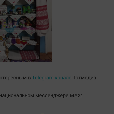
интересным в
Telegram-канале
Татмедиа
в национальном мессенджере MАХ: