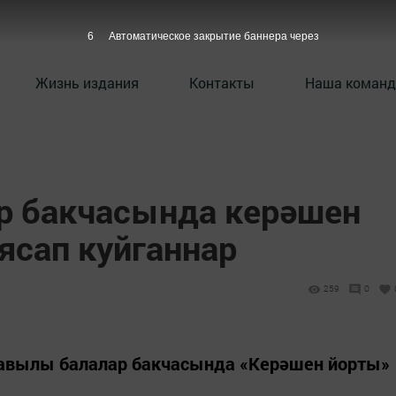
4
Автоматическое закрытие баннера через
Жизнь издания
Контакты
Наша команд
р бакчасында керәшен
ясап куйганнар
259
0
авылы балалар бакчасында «Керәшен йорты»