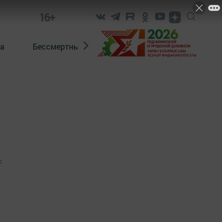
16+
а
Бессмертный полк. Кряшены
0