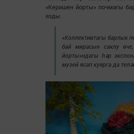
«Керәшен йорты» почмагы ба
язды.
«Коллективтагы барлык п
бай мирасын саклу өче,
йорты»ндагы һәр экспон
музей ясап куярга да теләг