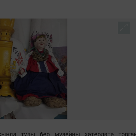
асында тулы бер музейны хәтерләтә торга