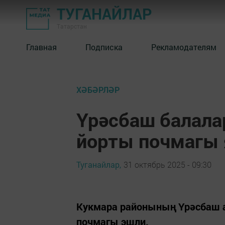
ТУГАНАЙЛАР
Татарстан
Главная
Подписка
Рекламодателям
ХӘБӘРЛӘР
Үрәсбаш балала
йорты почмагы 
Туганайлар,
31 октябрь 2025 - 09:30
Кукмара районының Үрәсбаш 
почмагы эшли.