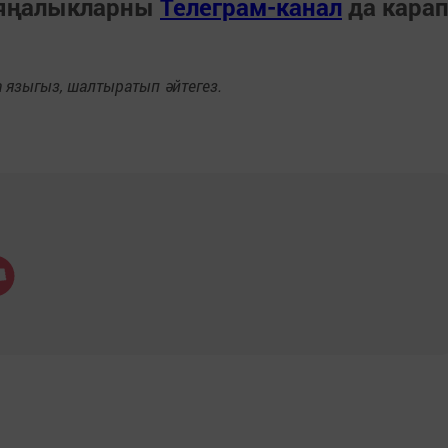
 яңалыкларны
Телеграм-канал
да кара
языгыз, шалтыратып әйтегез.