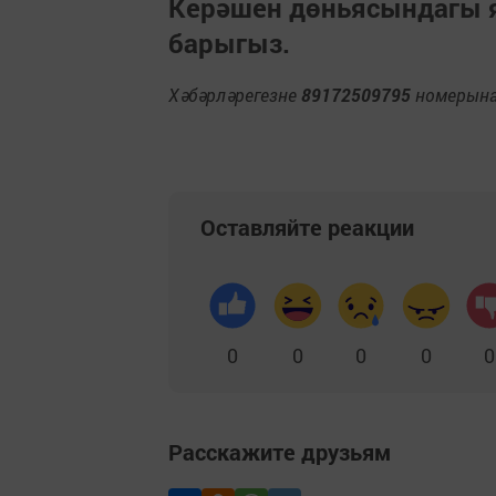
Керәшен дөньясындагы
барыгыз.
Хәбәрләрегезне
89172509795
номерына 
Оставляйте реакции
0
0
0
0
0
Расскажите друзьям