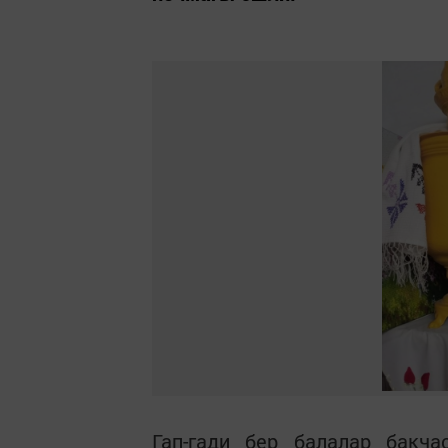
Гап-гади бер балалар бакч