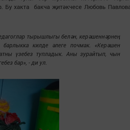
р. Бу хакта бакча җитәкчесе Любовь Павлов
едагоглар тырышлыгы белән, керәшеннәрнең
 барлыкка килде әлеге почмак. «Керәшен
атны үзебез тупладык. Аны зурайтып, чын
ебез бар», - ди ул.