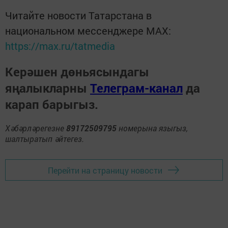
Читайте новости Татарстана в
национальном мессенджере MАХ:
https://max.ru/tatmedia
Керәшен дөньясындагы
яңалыкларны
Телеграм-канал
да
карап барыгыз.
Хәбәрләрегезне
89172509795
номерына языгыз,
шалтыратып әйтегез.
Перейти на страницу новости