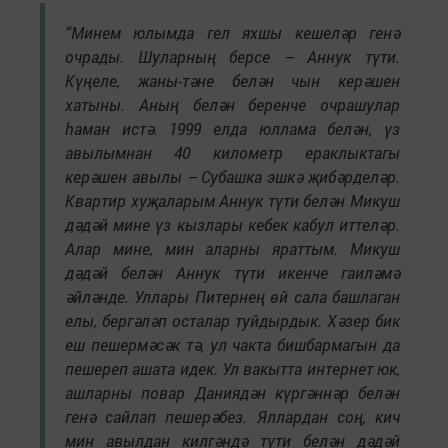
“Минем юлымда гел яхшы кешеләр генә
очрады. Шуларның берсе – Аннук түти.
Күңеле, жаны-тәне белән чын керәшен
хатыны. Аның белән беренче очрашулар
һаман истә. 1999 елда юллама белән, үз
авылымнан 40 километр ераклыктагы
керәшен авылы – Субашка эшкә җибәрделәр.
Квартир хуҗаларым Аннук түти белән Микуш
дәдәй мине үз кызлары кебек кабул иттеләр.
Алар мине, мин аларны яраттым. Микуш
дәдәй белән Аннук түти икенче гаиләмә
әйләнде. Уллары Питернең өй сала башлаган
елы, бергәләп осталар туйдырдык. Хәзер бик
еш пешермәсәк тә, ул чакта бишбармагын да
пешереп ашата идек. Ул вакытта интернет юк,
ашларны повар Даниядән күргәннәр белән
генә сайлап пешерәбез. Яллардан соң, кич
мин авылдан килгәндә түти белән дәдәй