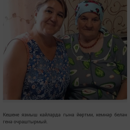
Кешене язмыш кайларда гына йөртми, кемнәр белән
генә очраштырмый.