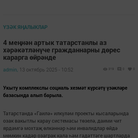
ҮЗӘК ЯҢАЛЫКЛАР
4 меңнән артык татарстанлы аз
хәрәкәтләнүче гражданнарны дөрес
карарга өйрәнде
admin,
13 октябрь 2025 - 10:52
319
0
0
Укыту комплекслы социаль хезмәт күрсәтү үзәкләре
базасында алып барыла.
Татарстанда «Гаилә» илкүләм проекты кысаларында
озак вакытлы карау системасы төзелә, даими чит
ярдәмгә мохтаҗ өлкәннәр һәм инвалидлар өйдә
мөмкин кадәр озаграк кала һәм гадәттәге шартларда