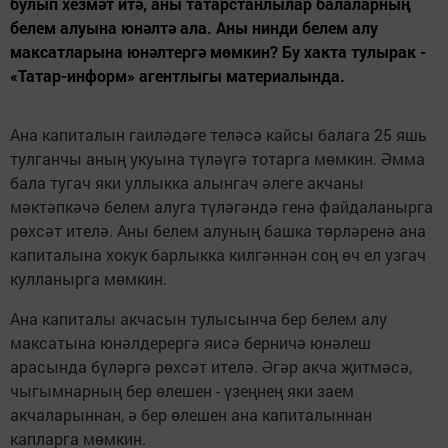
булып хезмәт итә, аны татарстанлылар балаларның
белем алуына юнәлтә ала. Аны нинди белем алу
максатларына юнәлтергә мөмкин? Бу хакта тулырак -
«Татар-информ» агентлыгы материалында.
Ана капиталын гаиләдәге теләсә кайсы балага 25 яшь
тулганчы аның укуына түләүгә тотарга мөмкин. Әмма
бала тугач яки уллыкка алынгач әлеге акчаны
мәктәпкәчә белем алуга түләгәндә генә файдаланырга
рөхсәт ителә. Аны белем алуның башка төрләренә ана
капиталына хокук барлыкка килгәннән соң өч ел узгач
кулланырга мөмкин.
Ана капиталы акчасын тулысынча бер белем алу
максатына юнәлдерергә яисә берничә юнәлеш
арасында бүләргә рөхсәт ителә. Әгәр акча җитмәсә,
чыгымнарның бер өлешен - үзеңнең яки заем
акчаларыннан, ә бер өлешен ана капиталыннан
капларга мөмкин.