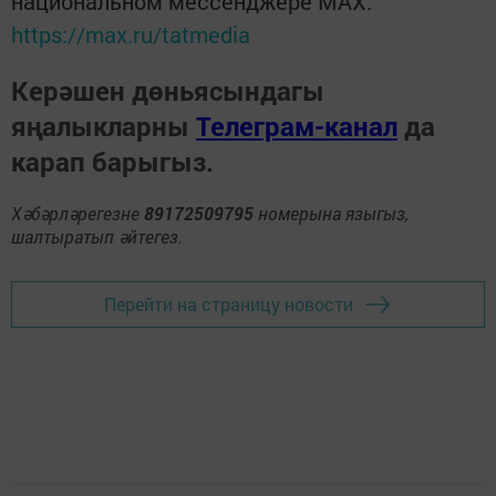
национальном мессенджере MАХ:
https://max.ru/tatmedia
Керәшен дөньясындагы
яңалыкларны
Телеграм-канал
да
карап барыгыз.
Хәбәрләрегезне
89172509795
номерына языгыз,
шалтыратып әйтегез.
Перейти на страницу новости