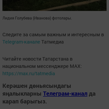
Лидия Голубева (Иванова) фотолары.
Следите за самым важным и интересным в
Telegram-канале
Татмедиа
Читайте новости Татарстана в
национальном мессенджере MАХ:
https://max.ru/tatmedia
Керәшен дөньясындагы
яңалыкларны
Телеграм-канал
да
карап барыгыз.