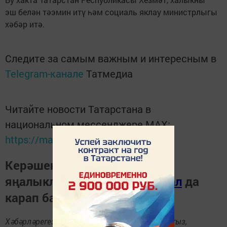
эш белән тәэмин итү һәм социаль яклау министрлыгы
хәбәр итә.
Следите за самым важным и интересным в
Telegram-канале
Татмедиа
Читайте новости Татарстана в
национальном мессенджере MАХ:
https://max.ru/tatmedia
Керәшен дөньясындагы
яңалыкларны
Телеграм-канал
да
карап барыгыз.
Хәбәрләрегезне
89172509795
номерына языгыз,