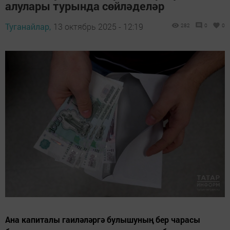
алулары турында сөйләделәр
Туганайлар,
13 октябрь 2025 - 12:19
282
0
0
Ана капиталы гаиләләргә булышуның бер чарасы