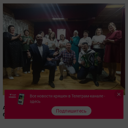
Все новости кряшен в Телеграм-канале -
здесь
Арча районының Сәрдәбаш авылы клубында һәр
Подпишитесь
бәйрәмне билгеләп үтәләр.