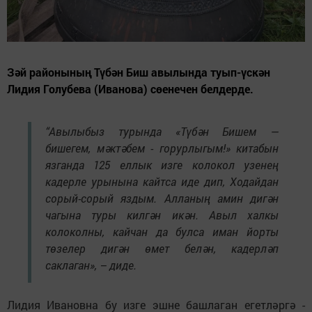
Зәй районының Түбән Биш авылында туып-үскән
Лидия Голубева (Иванова) сөенечен белдерде.
“Авылыбыз турында «Түбән Бишем —
бишегем, мәктәбем - горурлыгым!» китабын
язганда 125 еллык изге колокол узенең
кадерле урынына кайтса иде дип, Ходайдан
сорый-сорый яздым. Алланың амин дигән
чагына туры килгән икән. Авыл халкы
колоколны, кайчан да булса иман йорты
төзелер дигән өмет белән, кадерләп
саклаган», – диде.
Лидия Ивановна бу изге эшне башлаган егетләргә -