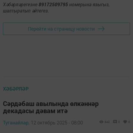
Хәбәрләрегезне
89172509795
номерына языгыз,
шалтыратып әйтегез.
Перейти на страницу новости
ХӘБӘРЛӘР
Сәрдәбаш авылында өлкәннәр
декадасы дәвам итә
Туганайлар,
12 октябрь 2025 - 08:00
342
0
0