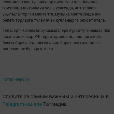
секцияләр яки түгәрәкләр өчен түли ала. Акчаны,
мәсәлән, мәктәпкәчә үсеш үзәгендә, чит телләр
укытыла торган мәктәптә, музыка мәктәбендә яки
репетиторларга түләү өчен кулланырга рөхсәт ителә.
Төп шарт - белем бирү хезмәтләре күрсәтүче оешма яки
шәхси эшмәкәр РФ территориясендә эшләргә һәм
белем бирү эшчәнлеген алып бару өчен гамәлдәге
лицензиясе булырга тиеш.
Татар-информ
Следите за самым важным и интересным в
Telegram-канале
Татмедиа