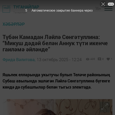
ТУГАНАЙЛАР
16+
3
Автоматическое закрытие баннера через
Татарстан
ХӘБӘРЛӘР
Түбән Камадан Ләйлә Сөнгәтуллина:
“Микуш дәдәй белән Аннук түти икенче
гаиләмә әйләнде”
Фрида Вәлитова,
13 октябрь 2025 - 12:24
420
0
1
Яшьлек елларында укытучы булып Теләче районының
Субаш авылында эшләгән Ләйлә Сөнгатуллина бүгенге
көндә дә субашлылар белән тыгыз элемтәдә.