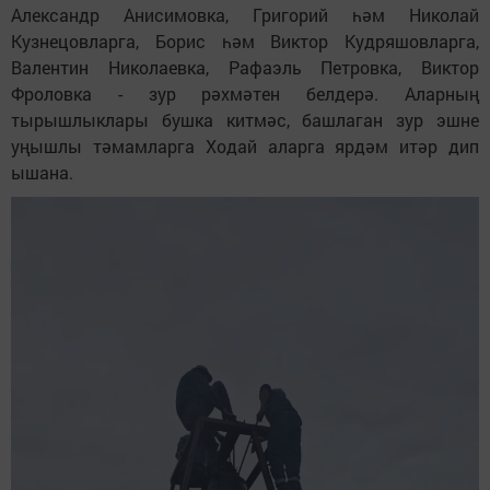
Александр Анисимовка, Григорий һәм Николай
Кузнецовларга, Борис һәм Виктор Кудряшовларга,
Валентин Николаевка, Рафаэль Петровка, Виктор
Фроловка - зур рәхмәтен белдерә. Аларның
тырышлыклары бушка китмәс, башлаган зур эшне
уңышлы тәмамларга Ходай аларга ярдәм итәр дип
ышана.