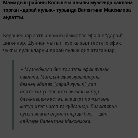
Мамадыш районы Колышчы авылы музеенда саклана
торган «дарай яулык» турында Валентина Максимова
аңлатты.
Керәшеннәр затлы һәм кыйммәтле ефәкне "дарай"
дигәннәр. Шуннан чыгып, куе кызыл төстәге ефәк,
чуклы яулыкларны дарай яулык дип атаганнар.
– Музеебызда бик тә затлы ефәк яулык
саклана. Мондый ефәк яулыкларны
безнең әбиләр ,"дарай яулык", дип
йөрткәннәр. Үзеннән чыккан матур
бизәкләренә өстәп, әле дүрт почмагына
матур итеп чигеп тә куйганнар. Бизәкләрне
сугып ясаган вариантлар да бар, – дип
сөйләде Валентина Максимова.