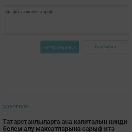
Отправить
Авторизоваться
ХӘБӘРЛӘР
Татарстанлыларга ана капиталын нинди
белем алу максатларына сарыф итә