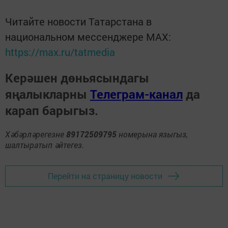
Читайте новости Татарстана в
национальном мессенджере MАХ:
https://max.ru/tatmedia
Керәшен дөньясындагы
яңалыкларны
Телеграм-канал
да
карап барыгыз.
Хәбәрләрегезне
89172509795
номерына языгыз,
шалтыратып әйтегез.
Перейти на страницу новости