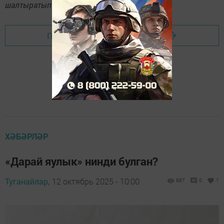
шалтыратып әйтегез.
Перейти на страницу новости
ХӘБӘРЛӘР
«Дарай яулык» нинди булган?
Туганайлар,
12 октябрь 2025 - 10:00
887
0
1