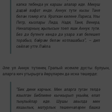
капка төбендә үк каршы алалар иде. Микуш
дәдәй вафат инде. Аннук түти кызы Таня
белән гомер итә. Яраткан килене Лариса, Улы
Петр, кызлары Лида, Надя, Таня, Венера,
Ниналарның җылысын тоеп яши Аннук түти.
Без дә бүгенге көндә дә үзара хәл белешеп
торабыз, бәйрәм белән котлашабыз”, – дип
сөйләп үтте Ләйлә.
Әле ул Аннук түтинең Грапый исемле дусты булуын,
аларга кич утырырга йөрүләрен дә искә төшерде:
“Бик дини карчык. Мин аларга туган телдә
язылган Библияне кычкырып укыйм, елап
тыңлыйлар иде. Шушы авылда мин
яхшылык, матурлык төшенчәләрен башка