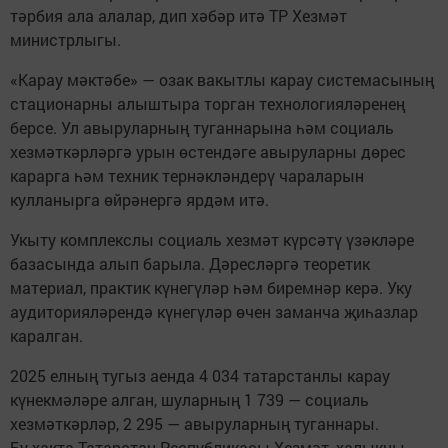
тәрбия ала алалар, дип хәбәр итә ТР Хезмәт
министрлыгы.
«Карау мәктәбе» — озак вакытлы карау системасының
стационарны алыштыра торган технологияләренең
берсе. Ул авыруларның туганнарына һәм социаль
хезмәткәрләргә урын өстендәге авыруларны дөрес
карарга һәм техник тернәкләндерү чараларын
кулланырга өйрәнергә ярдәм итә.
Укыту комплекслы социаль хезмәт күрсәтү үзәкләре
базасында алып барыла. Дәресләргә теоретик
материал, практик күнегүләр һәм биремнәр керә. Уку
аудиторияләрендә күнегүләр өчен заманча җиһазлар
каралган.
2025 елның тугыз аенда 4 034 татарстанлы карау
күнекмәләре алган, шуларның 1 739 — социаль
хезмәткәрләр, 2 295 — авыруларның туганнары.
Бу хакта Татарстан Республикасы Хезмәт, халыкны