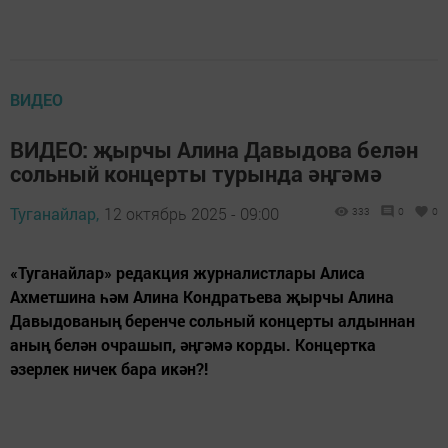
ВИДЕО
ВИДЕО: җырчы Алина Давыдова белән
сольный концерты турында әңгәмә
Туганайлар,
12 октябрь 2025 - 09:00
333
0
0
«Туганайлар» редакция журналистлары Алиса
Ахметшина һәм Алина Кондратьева җырчы Алина
Давыдованың беренче сольный концерты алдыннан
аның белән очрашып, әңгәмә корды. Концертка
әзерлек ничек бара икән?!