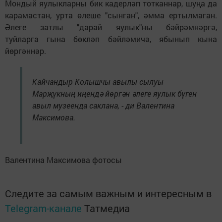
Мондый яулыкларны бик кадерләп тотканнар, шуңа да
карамастан, урта өлеше "сынган", әмма ертылмаган.
Әлеге затлы "дарай яулык"ны бәйрәмнәргә,
туйларга гына бөкләп бәйләмичә, ябынып кына
йөргәннәр.
Кайчандыр Колышчы авылы сылуы
Марҗүкның иңендә йөргән әлеге яулык бүген
авыл музеенда саклана, - ди Валентина
Максимова.
Валентина Максимова фотосы
Следите за самым важным и интересным в
Telegram-канале
Татмедиа