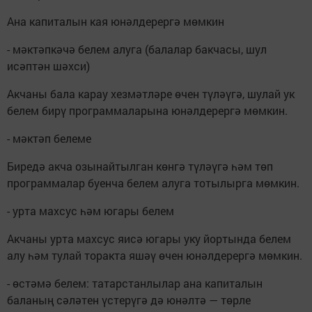
Ана капиталын кая юнәлдерергә мөмкин
- мәктәпкәчә белем алуга (балалар бакчасы, шул
исәптән шәхси)
Акчаны бала карау хезмәтләре өчен түләүгә, шулай ук
белем бирү программаларына юнәлдерергә мөмкин.
- мәктәп белеме
Биредә акча озынайтылган көнгә түләүгә һәм төп
программалар буенча белем алуга тотылырга мөмкин.
- урта махсус һәм югары белем
Акчаны урта махсус яисә югары уку йортында белем
алу һәм тулай торакта яшәү өчен юнәлдерергә мөмкин.
- өстәмә белем: татарстанлылар ана капиталын
баланың сәләтен үстерүгә дә юнәлтә — төрле