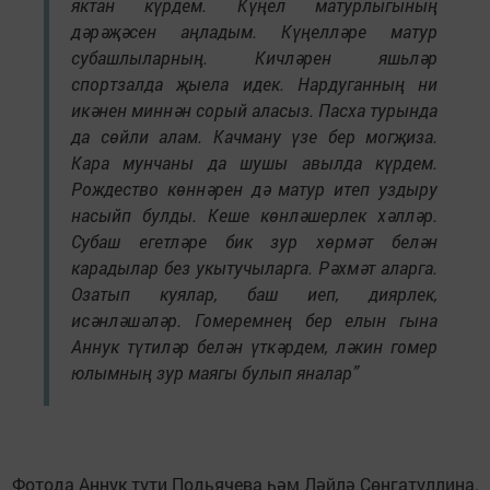
яктан күрдем. Күңел матурлыгының
дәрәҗәсен аңладым. Күңелләре матур
субашлыларның. Кичләрен яшьләр
спортзалда җыела идек. Нардуганның ни
икәнен миннән сорый аласыз. Пасха турында
да сөйли алам. Качману үзе бер могҗиза.
Кара мунчаны да шушы авылда күрдем.
Рождество көннәрен дә матур итеп уздыру
насыйп булды. Кеше көнләшерлек хәлләр.
Субаш егетләре бик зур хөрмәт белән
карадылар без укытучыларга. Рәхмәт аларга.
Озатып куялар, баш иеп, диярлек,
исәнләшәләр. Гомеремнең бер елын гына
Аннук түтиләр белән үткәрдем, ләкин гомер
юлымның зур маягы булып яналар”
Фотода Аннук түти Подьячева һәм Ләйлә Сөнгатуллина.