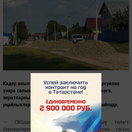
Кадер авыл җирлеге башлыгы Людмила Барсукова
үзара салым акчасының юлларны ремонтлауга,
зиратларны карауга, халык өчен тормыш
уңайлыклары тудыруга тотылуы турында сөйләде.
— СВОдагы якташларыбызга булышу теләге
берләштереп, күңелдә патриотлык хисен тагын