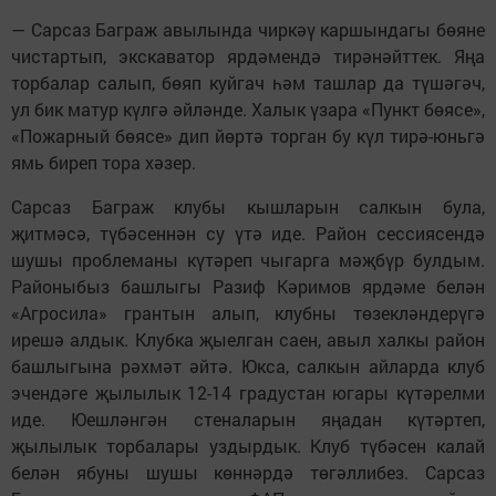
— Сарсаз Баграж авылында чиркәү каршындагы бөяне
чистартып, экскаватор ярдәмендә тирәнәйттек. Яңа
торбалар салып, бөяп куйгач һәм ташлар да түшәгәч,
ул бик матур күлгә әйләнде. Халык үзара «Пункт бөясе»,
«Пожарный бөясе» дип йөртә торган бу күл тирә-юньгә
ямь биреп тора хәзер.
Сарсаз Баграж клубы кышларын салкын була,
җитмәсә, түбәсеннән су үтә иде. Район сессиясендә
шушы проблеманы күтәреп чыгарга мәҗбүр булдым.
Районыбыз башлыгы Разиф Кәримов ярдәме белән
«Агросила» грантын алып, клубны төзекләндерүгә
ирешә алдык. Клубка җыелган саен, авыл халкы район
башлыгына рәхмәт әйтә. Юкса, салкын айларда клуб
эчендәге җылылык 12-14 градустан югары күтәрелми
иде. Юешләнгән стеналарын яңадан күтәртеп,
җылылык торбалары уздырдык. Клуб түбәсен калай
белән ябуны шушы көннәрдә төгәллибез. Сарсаз