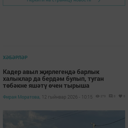
ХӘБӘРЛӘР
Кадер авыл җирлегендә барлык
халыклар да бердәм булып, туган
төбәкне яшәтү өчен тырыша
Фирая Моратова,
12 гыйнвар 2026 - 10:15
273
0
0