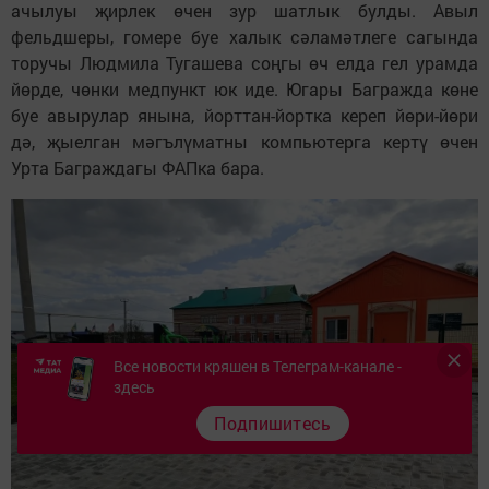
ачылуы җирлек өчен зур шатлык булды. Авыл
фельдшеры, гомере буе халык сәламәтлеге сагында
торучы Людмила Тугашева соңгы өч елда гел урамда
йөрде, чөнки медпункт юк иде. Югары Багражда көне
буе авырулар янына, йорттан-йортка кереп йөри-йөри
дә, җыелган мәгълүматны компьютерга кертү өчен
Урта Баграждагы ФАПка бара.
Все новости кряшен в Телеграм-канале -
здесь
Подпишитесь