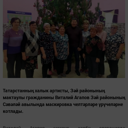
Татарстанның халык артисты, Зәй районының
мактаулы гражданины Виталий Агапов Зәй районының
Сәвәләй авылында маскировка челтәрләре үрүчеләрне
котлады.
Виталий Агапов махсус хәрби операциядә