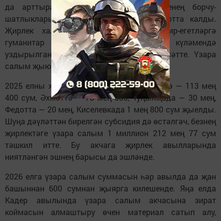
да арттыра төшкән 2025 елыбыз үзенең борчу-
шатлыклары, эш-мәшәкатьләре белән артта калды.
Җирлек халкы махсус операциядәге ир-егетләргә
гуманитар ярдәм әзерләүдә, җирлек күләмендә
уздырылган өмәләрдә зур активлык күрсәтте. Үзара
салым җыюда да бердәм булды.
2025 елны халыктан үзара салым Кадердә — 113 мең
400 сум, Әхмәттә — 78 мең 600, Туңылҗада — 30 мең,
Федотта — 20 мең, Киселевкада 1 мең 800 сум җыелды.
Шуңа дәүләттән бирелгән субсидия дә өстәлгәч, безнең
җирлектәге үзара салым 1 миллион 212 мең 77 сум
тәшкил итте. Бу акчага җирлек авылларында
ниятләнгән эшнең барысы да эшләнде.
2026 елга үзара салым суммасын һәр авылда да җан
башыннан 600 сумнан җыярга килешенде. Яңа елда
Кадер авылында үзара салым акчасына зират
коймасын алмаштыру өчен материал сатып алу,