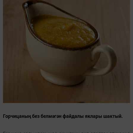
Горчицаның без белмәгән файдалы яклары шактый.