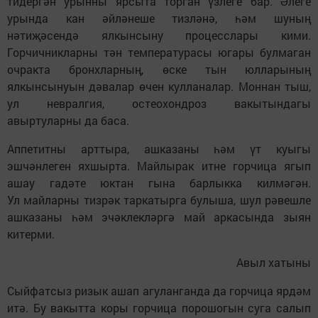
тидергән урынны ярсыта торган үзлеге бар. Әлеге
урында кан әйләнеше тизләнә, һәм шуның
нәтиҗәсендә ялкынсыну процесслары кими.
Горчичникларны тән температурасы югары булмаган
очракта бронхларның, өске тын юлларының
ялкынсынуын дәвалар өчен кулланалар. Моннан тыш,
ул невралгия, остеохондроз вакытындагы
авыртуларны да баса.
Аппетитны арттыра, ашказаны һәм үт куыгы
эшчәнлеген яхшырта. Майлырак итне горчица ягып
ашау гадәте юктан гына барлыкка килмәгән.
Ул майларны тизрәк таркатырга булыша, шул рәвешле
ашказаны һәм эчәклекләргә май аркасында зыян
китерми.
Авыл хатыны
Сыйфатсыз ризык ашап агуланганда да горчица ярдәм
итә. Бу вакытта коры горчица порошогын суга салып