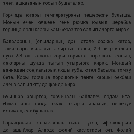
эчеп, ашказанын косып бушаталар.
Горчица югары температураны төшерергә булыша.
Моның өчен кечкенә генә рюмка кызыл шәрабка
горчица орлыклары һәм бераз тоз салып эчәргә кирәк.
Балаларның (олыларның да) ютәле озакка китсә,
тамаклары кызарып авыртып торса, 2-3 литр кайнар
суга 2-3 аш калагы коры горчица порошогы салып,
аякларны шунда тыгып утырырга кирәк. Мондый
ваннадан соң какырык яхшы куба, ютәл басыла, томау
бетә. Коры горчица порошогын төнгә каршы оекбаш
эченә салып яту да файда бирә.
Буыннар авыртса, горчицалы бәйләвеч ярдәм итә.
Әмма аны тәндә озак тотарга ярамый, пешерүе
ихтимал, сак булыгыз.
Горчицаның орлыкларын гына түгел, яфракларын
да ашыйлар. Аларда фолий кислотасы күп. Фолий