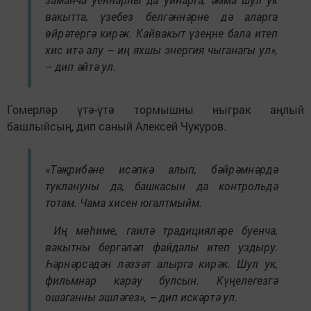
вакытта, үзебез белгәннәрне дә аларга
өйрәтергә кирәк. Кайвакыт үзеңне бала итеп
хис итә алу – иң яхшы энергия чыганагы ул»,
– дип әйтә ул.
Гомерләр үтә-үтә тормышны ныграк аңлый
башлыйсың, дип саный Алексей Чукуров.
«Тәҗрибәне исәпкә алып, бәйрәмнәрдә
туклануны да, башкасын да контрольдә
тотам. Чама хисен югалтмыйм.
Иң мөһиме, гаилә традицияләре буенча,
вакытны бергәләп файдалы итеп уздыру.
Һәрнәрсәдән ләззәт алырга кирәк. Шул ук,
фильмнар карау булсын. Күңелегезгә
ошаганны эшләгез», – дип искәртә ул.