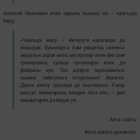
Алексей Иванович өчен идеаль кышкы ял – чаңгыда
йөрү.
«Чаңгыда йөрү – йөгерүгә караганда да
яхшырак. Буыннарга һәм умыртка сөягенә
авырлык азрак килә, мускуллар өчен бик шәп
тренировка, сулыш органнары өчен дә
файдасы зур. Тиз шуарга тырышмагыз,
кышкы табигатькә хозурланып йөрегез.
Дөрес киенү турында да онытмагыз. Хәзер
махсус киемнәрнең ниндие генә юк», – дип
киңәшләрен дә бирде ул.
Алга сайты
Фото шәхси архивтан.