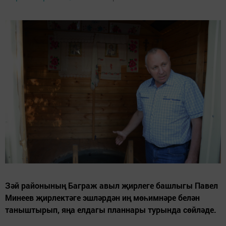
Зәй районының Баграж авыл җирлеге башлыгы Павел
Минеев җирлектәге эшләрдән иң мөһимнәре белән
таныштырып, яңа елдагы планнары турында сөйләде.