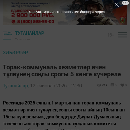
2
Автоматическое закрытие баннера через
ТУГАНАЙЛАР
16+
Татарстан
ХӘБӘРЛӘР
Торак-коммуналь хезмәтләр өчен
түләүнең соңгы срогы 5 көнгә күчерелә
Туганайлар,
12 гыйнвар 2026 - 12:30
254
0
0
Россиядә 2026 елның 1 мартыннан торак-коммуналь
хезмәтләр өчен түләүнең соңгы срогы айның 10сыннан
15енә күчереләчәк, дип белдерде Дәүләт Думасының
төзелеш һәм торак-коммуналь хуҗалык комитеты