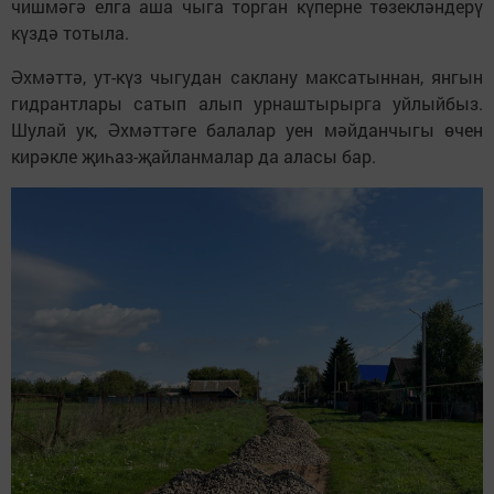
чишмәгә елга аша чыга торган күперне төзекләндерү
күздә тотыла.
Әхмәттә, ут-күз чыгудан саклану максатыннан, янгын
гидрантлары сатып алып урнаштырырга уйлыйбыз.
Шулай ук, Әхмәттәге балалар уен мәйданчыгы өчен
кирәкле җиһаз-җайланмалар да аласы бар.