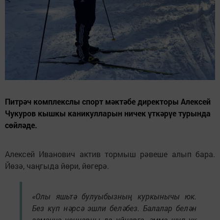
Питрәч комплекслы спорт мәктәбе директоры Алексей
Чукуров кышкы каникулларын ничек үткәрүе турында
сөйләде.
Алексей Иванович актив тормыш рәвеше алып бара.
Йөзә, чаңгыда йөри, йөгерә.
«Олы яшьтә булуыбызның куркынычы юк.
Без күп нәрсә эшли беләбез. Балалар белән
заманча уеннарны да уйнарга, әмма шул ук