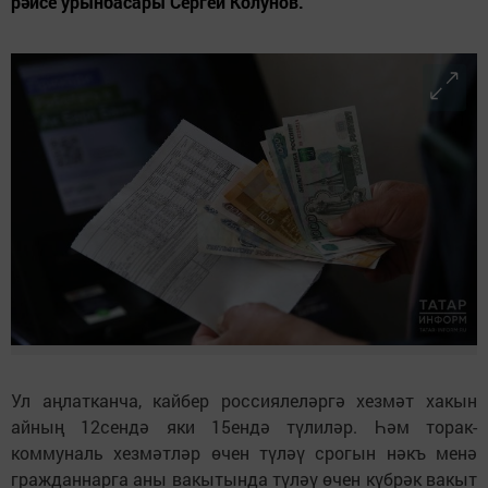
рәисе урынбасары Сергей Колунов.
Ул аңлатканча, кайбер россиялеләргә хезмәт хакын
айның 12сендә яки 15ендә түлиләр. Һәм торак-
коммуналь хезмәтләр өчен түләү срогын нәкъ менә
гражданнарга аны вакытында түләү өчен күбрәк вакыт