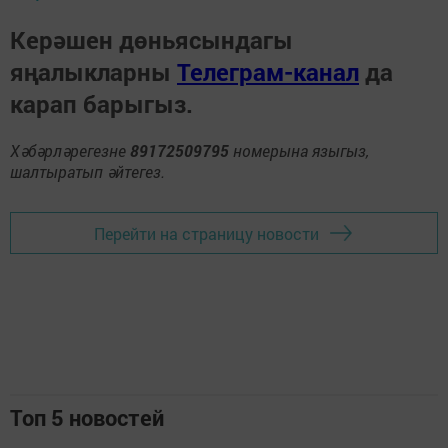
Керәшен дөньясындагы
яңалыкларны
Телеграм-канал
да
карап барыгыз.
Хәбәрләрегезне
89172509795
номерына языгыз,
шалтыратып әйтегез.
Перейти на страницу новости
Топ 5 новостей