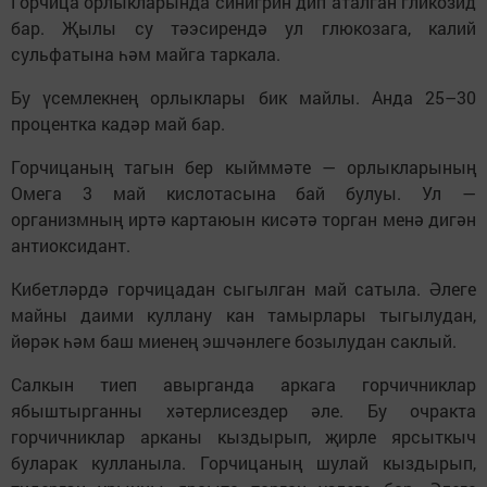
Горчица орлыкларында синигрин дип аталган гликозид
бар. Җылы су тәэсирендә ул глюкозага, калий
сульфатына һәм майга таркала.
Бу үсемлекнең орлыклары бик майлы. Анда 25–30
процентка кадәр май бар.
Горчицаның тагын бер кыйммәте — орлыкларының
Омега 3 май кислотасына бай булуы. Ул —
организмның иртә картаюын кисәтә торган менә дигән
антиоксидант.
Кибетләрдә горчицадан сыгылган май сатыла. Әлеге
майны даими куллану кан тамырлары тыгылудан,
йөрәк һәм баш миенең эшчәнлеге бозылудан саклый.
Салкын тиеп авырганда аркага горчичниклар
ябыштырганны хәтерлисездер әле. Бу очракта
горчичниклар арканы кыздырып, җирле ярсыткыч
буларак кулланыла. Горчицаның шулай кыздырып,