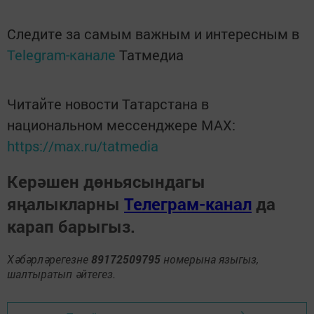
Следите за самым важным и интересным в
Telegram-канале
Татмедиа
Читайте новости Татарстана в
национальном мессенджере MАХ:
https://max.ru/tatmedia
Керәшен дөньясындагы
яңалыкларны
Телеграм-канал
да
карап барыгыз.
Хәбәрләрегезне
89172509795
номерына языгыз,
шалтыратып әйтегез.