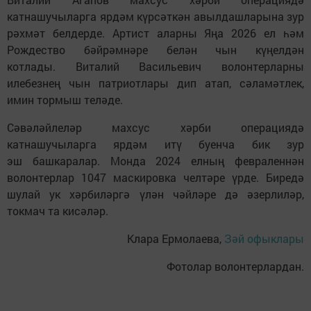
катнашучыларга ярдәм күрсәткән авылдашларына зур
рәхмәт белдерде. Артист аларны Яңа 2026 ел һәм
Рождество бәйрәмнәре белән чын күңелдән
котлады. Виталий Васильевич волонтерларны
илебезнең чын патриотлары дип атап, сәламәтлек,
имин тормыш теләде.
Сәвәләйлеләр махсус хәрби операциядә
катнашучыларга ярдәм итү буенча бик зур
эш башкаралар. Монда 2024 елның февраленнән
волонтерлар 1047 маскировка челтәре үрде. Биредә
шулай ук хәрбиләргә үлән чәйләре дә әзерлиләр,
токмач та кисәләр.
Клара Ермолаева,
Зәй офыклары
Фотолар волонтерлардан.