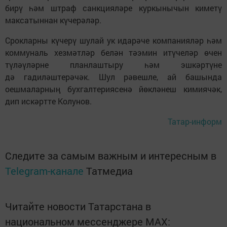
бирү һәм штраф санкцияләре куркынычын киметү
максатыннан күчерәләр.
Срокларны күчерү шулай ук идарәче компанияләр һәм
коммуналь хезмәтләр белән тәэмин итүчеләр өчен
түләүләрне планлаштыру һәм эшкәртүне
дә гадиләштерәчәк. Шул рәвешле, ай башында
оешмаларның бухгалтериясенә йөкләнеш кимиячәк,
дип искәртте Колунов.
Татар-информ
Следите за самым важным и интересным в
Telegram-канале
Татмедиа
Читайте новости Татарстана в
национальном мессенджере MАХ: