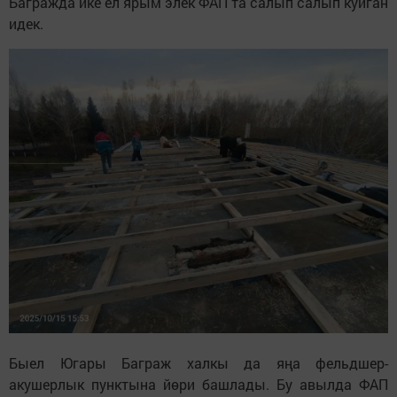
Багражда ике ел ярым элек ФАП та салып салып куйган
идек.
Быел Югары Баграж халкы да яңа фельдшер-
акушерлык пунктына йөри башлады. Бу авылда ФАП