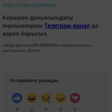
https://max.ru/tatmedia
Керәшен дөньясындагы
яңалыкларны
Телеграм-канал
да
карап барыгыз.
Хәбәрләрегезне
89172509795
номерына языгыз,
шалтыратып әйтегез.
Оставляйте реакции
0
0
0
0
0