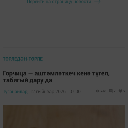
Перейти на страницу новости
ТӨРЛЕДӘН-ТӨРЛЕ
Горчица — аштәмләткеч кенә түгел,
табигый дару да
Туганайлар,
12 гыйнвар 2026 - 07:00
239
0
0