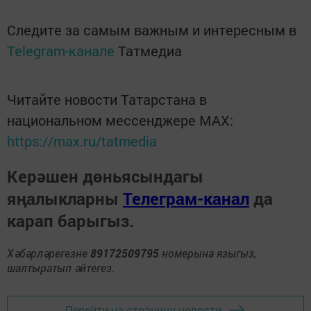
Следите за самым важным и интересным в
Telegram-канале
Татмедиа
Читайте новости Татарстана в
национальном мессенджере MАХ:
https://max.ru/tatmedia
Керәшен дөньясындагы
яңалыкларны
Телеграм-канал
да
карап барыгыз.
Хәбәрләрегезне
89172509795
номерына языгыз,
шалтыратып әйтегез.
Перейти на страницу новости