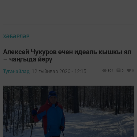
ХӘБӘРЛӘР
Алексей Чукуров өчен идеаль кышкы ял
– чаңгыда йөрү
Туганайлар,
12 гыйнвар 2026 - 12:15
304
0
0