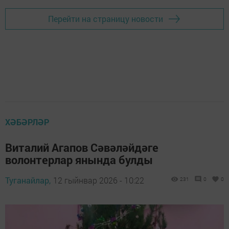
Перейти на страницу новости
ХӘБӘРЛӘР
Виталий Агапов Сәвәләйдәге
волонтерлар янында булды
Туганайлар,
12 гыйнвар 2026 - 10:22
231
0
0