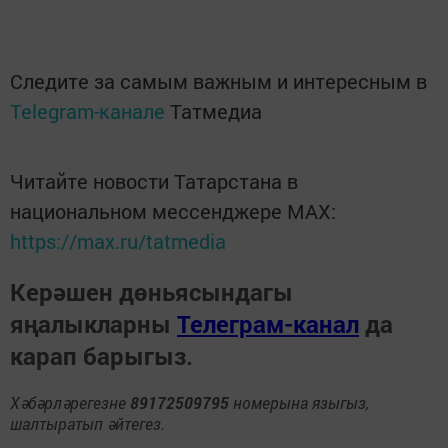
Следите за самым важным и интересным в
Telegram-канале
Татмедиа
Читайте новости Татарстана в
национальном мессенджере MАХ:
https://max.ru/tatmedia
Керәшен дөньясындагы
яңалыкларны
Телеграм-канал
да
карап барыгыз.
Хәбәрләрегезне
89172509795
номерына языгыз,
шалтыратып әйтегез.