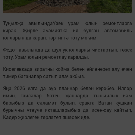
Туңылҗа авылындаҮзәк урам юлын ремонтларга
кирәк. Җирле әһәмияткә ия булган автомобиль
юлларын да карап, тәртиптә тоту мөһим.
Федот авылында да шул ук юлларны чистартып, төзек
тоту, Урам юлын ремонтлау каралды.
Киселевкада зиратны койма белән әйләнереп алу өчен
тимер баганалар сатып алачакбыз.
Яңа 2026 елга да зур планнар белән керәбез. Илләр
имин, гаиләләр бөтен, җаннарда тынычлык һәм
барыбыз да сәламәт булып, еракта Ватан кушкан
бурычны үтәүче якташларыбыз да исән-сау кайтып,
Кадер җирлеген гөрләтеп яшәсәк иде.