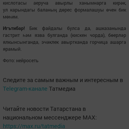
кислотасы аеруча авырлы ханымнарга кирәк,
ул карындагы баланың дөрес формалашуы өчен бик
мөһим.
Игътибар!
Бик файдалы булса да, ашказанында
гастрит һәм язва булганда (кискен чорда), бөерләр
ялкынсынганда, эчәклек авыртканда горчица ашарга
ярамый.
Фото: нейросеть
Следите за самым важным и интересным в
Telegram-канале
Татмедиа
Читайте новости Татарстана в
национальном мессенджере MАХ:
https://max.ru/tatmedia