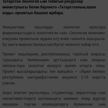
Татарстан Экология һәм табигый ресурслар
министрлыгы белән берлектә «Татарстанның яшел
коды» проектын башлап җибәрә.
Инициатива яшьләрдә экологик культура
формалаштыруга юнәлтелгән һәм «Экологик иминлек»
илкүләм проектына ярдәм итү өчен гамәлгә ашырыла.
Бу хакта ведомствоның матбугат хезмәте хәбәр итә.
Проект яшьләрнең республиканың табигый мирасы
турындагы белемнәрен арттырырга һәм аларны
әйләнә-тирә мохитне яклауга җәлеп итәргә тиеш.
Проект кысаларындагы төп вакыйга — «Яшел белем»
республика мәгърифәтчелек акциясе 2-15 мартта
узачак.
Анда мәктәп укучылары, студентлар, педагоглар һәм
экоактивистларга катнашырга мөмкин. Алар дүртәр
кешедән торган командаларга бүленәчәк һәм