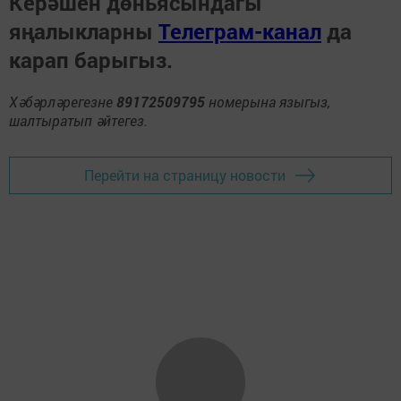
Керәшен дөньясындагы
яңалыкларны
Телеграм-канал
да
карап барыгыз.
Хәбәрләрегезне
89172509795
номерына языгыз,
шалтыратып әйтегез.
Перейти на страницу новости