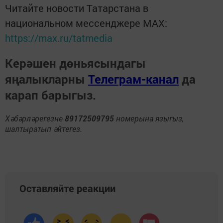
Читайте новости Татарстана в
национальном мессенджере MАХ:
https://max.ru/tatmedia
Керәшен дөньясындагы
яңалыкларны
Телеграм-канал
да
карап барыгыз.
Хәбәрләрегезне
89172509795
номерына языгыз,
шалтыратып әйтегез.
Оставляйте реакции