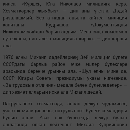
килеп, «Күршең Юга Николаев милициягә керә.
Хезмәткәрләр җыябыз», — дип аны үгетли. Дәдәй
ризалашмый. Бер атнадан авылга кайтса, милиция
капитаны Кудряшов: «Документыңны
Нижнекамскийдан барып алдым. Менә сиңа комсомол
путевкасы, син әлегә милициягә кирәк», — дип каршы
ала.
1976 елны Михаил дәдәйләрнең Зәй милиция бүлеге
СССРдагы барлык район эчке эшләр бүлекләре
арасында беренче урынны ала. «Шул елны мине дә,
СССР Югары Советы президиумы указы нигезендә,
«За трудовые отличия» медале белән бүләкләделәр» —
дип хезмәт елларын искә ала Михаил дәдәй.
Патруль-пост хезмәтендә, аннан дежур ярдәмчесе,
участок милиционеры, патруль-пост бүлеге командиры
булып эшли. Үзәк сак бүлегендә дежур булып
эшләгәндә өлкән лейтенант Михаил Куприянович