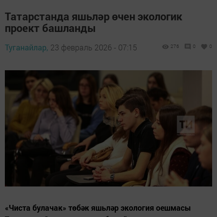
Татарстанда яшьләр өчен экологик
проект башланды
Туганайлар,
23 февраль 2026 - 07:15
276
0
0
«Чиста булачак» төбәк яшьләр экология оешмасы