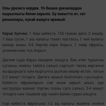
Олы уразага кердек. Ул башка уразалардан
кырыслыгы белән аерыла. Бу вакытта ит, сөт
ризыклары, күкәй ашарга ярамый.
Кирәк булчак:
1 баш кәбестә, 150 грамм дөге, 2 кишер,
1 баш суган, 1 аш калагы томат пастасы, 1 чәй калагы
шикәр комы, 5-6 бөртек кара борыч, 1 лавр яфрагы,
үсемлек мае, тоз, борыч.
Дөгене суда бераз пешереп алырга. Вак итеп туралган
суганны майлы табага салып, саргылт төскә кергәнче
кыздырырга һәм кыргычта уылган кишер өстәп, тагын
2-3 минут тотарга. Дөгегә кушып болгаткач, суытырга.
Кәбестә яфракларын сак кына аерып алып, зур
кәстрүлдә кайнап торган тозлы суга салып, 3-4 минут
тотарга һәм тишекле зур чүмеч белән судан алырга.
Һәр кәбестә яфрагына 1-2 аш калагы яшелчә эчлеге