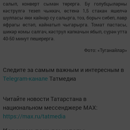
салып, конверт сыман төрергә. Бу голубцыларны
кәстрүлгә тезеп чыккач, өстенә 1,5 стакан яшелчә
шулпасы яки кайнар су салырга, тоз, борыч сибеп, лавр
яфрагы өстәп, кайнатып чыгарырга. Томат пастасы,
шикәр комы салгач, кәстрүл капкачын ябып, сүрән утта
40-50 минут пешерергә.
Фото: «Туганайлар»
Следите за самым важным и интересным в
Telegram-канале
Татмедиа
Читайте новости Татарстана в
национальном мессенджере MАХ:
https://max.ru/tatmedia