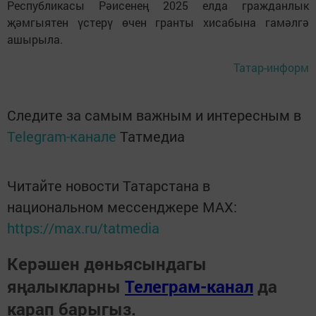
Республикасы Рәисенең 2025 елда гражданлык
җәмгыятен үстерү өчен гранты хисабына гамәлгә
ашырыла.
Татар-информ
Следите за самым важным и интересным в
Telegram-канале
Татмедиа
Читайте новости Татарстана в
национальном мессенджере MАХ:
https://max.ru/tatmedia
Керәшен дөньясындагы
яңалыкларны
Телеграм-канал
да
карап барыгыз.