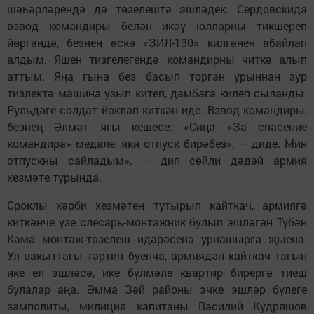
шәһәрләрендә дә төзелештә эшләдек. Сердовскида
взвод командиры белән икәү юлларны тикшереп
йөргәндә, безнең өскә «ЗИЛ-130» килгәнен абайлап
алдым. Яшен тизгелегендә командирны читкә алып
аттым. Яңа гына без басып торган урыннан зур
тизлектә машина узып китеп, дамбага килеп сыланды.
Рульдәге солдат йоклап киткән иде. Взвод командиры,
безнең Әлмәт ягы кешесе: «Сиңа «За спасение
командира» медале, яки отпуск бирәбез», — диде. Мин
отпускны сайладым», — дип сөйли дәдәй армия
хезмәте турында.
Сроклы хәрби хезмәтен тутырып кайткач, армиягә
киткәнче үзе слесарь-монтажник булып эшләгән Түбән
Кама монтаж-төзелеш идарәсенә урнашырга җыена.
Ул вакыттагы тәртип буенча, армиядән кайткач тагын
ике ел эшләсә, ике бүлмәле квартир бирергә тиеш
булалар аңа. Әмма Зәй районы эчке эшләр бүлеге
замполиты, милиция капитаны Василий Кудряшов