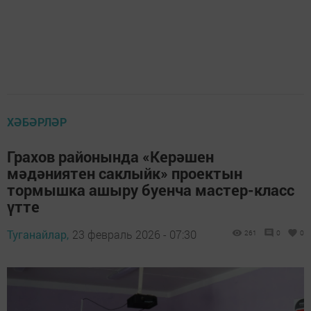
ХӘБӘРЛӘР
Грахов районында «Керәшен
мәдәниятен саклыйк» проектын
тормышка ашыру буенча мастер-класс
үтте
Туганайлар,
23 февраль 2026 - 07:30
261
0
0