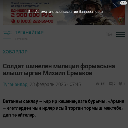
4
Автоматическое закрытие баннера через
ТУГАНАЙЛАР
16+
Татарстан
ХӘБӘРЛӘР
Солдат шинелен милиция формасына
алыштырган Михаил Ермаков
Туганайлар,
23 февраль 2026 - 07:45
351
0
1
Ватанны саклау – һәр ир кешенең изге бурычы. «Армия
– егетләрдән чын ирләр ясый торган тормыш мәктәбе»
дип тә әйтәләр.