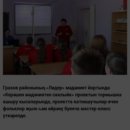
Грахов районының «Лидер» мәдәният йортында
«Керәшен мәдәниятен саклыйк» проектын тормышка
ашыру кысаларында, проектта катнашучылар өчен
фольклор җыю һәм өйрәнү буенча мастер-класс
үткәрелде.