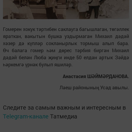
Гомерен хокук тәртибен саклауга багышлаган, төгәллек
яраткан, вакытын бушка уздырмаган Михаил дәдәй
хәзер дә күпләр сокланырлык тормыш алып бара.
Өч балага гомер һәм дөрес тәрбия биргән Михаил
дәдәй белән Люба җиңги инде 50 елдан артык Зәйдә
һәркемгә үрнәк булып яшиләр.
Анастасия Ш
Ә
ЙМ
Ә
РДАНОВА.
Лаеш районының Усад авылы.
Следите за самым важным и интересным в
Telegram-канале
Татмедиа