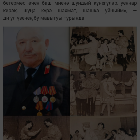
бетермәс өчен баш миенә шундый күнегүләр, уеннар
кирәк, шуңа күрә шахмат, шашка уйныйм», —
ди ул үзенең бу мавыгуы турында.