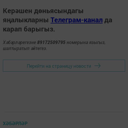
Керәшен дөньясындагы
яңалыкларны
Телеграм-канал
да
карап барыгыз.
Хәбәрләрегезне
89172509795
номерына языгыз,
шалтыратып әйтегез.
Перейти на страницу новости
ХӘБӘРЛӘР