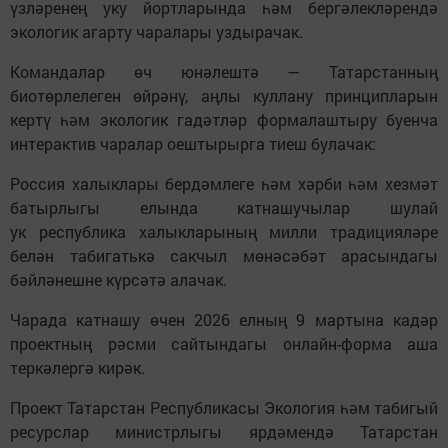
үзләренең уку йортларында һәм бергәлекләрендә
экологик агарту чаралары уздырачак.
Командалар өч юнәлештә — Татарстанның
биотөрлелеген өйрәнү, аңлы куллану принципларын
кертү һәм экологик гадәтләр формалаштыру буенча
интерактив чаралар оештырырга тиеш булачак:
Россия халыклары бердәмлеге һәм хәрби һәм хезмәт
батырлыгы елында катнашучылар шулай
ук республика халыкларының милли традицияләре
белән табигатькә сакчыл мөнәсәбәт арасындагы
бәйләнешне күрсәтә алачак.
Чарада катнашу өчен 2026 елның 9 мартына кадәр
проектның рәсми сайтындагы онлайн-форма аша
теркәлергә кирәк.
Проект Татарстан Республикасы Экология һәм табигый
ресурслар министрлыгы ярдәмендә Татарстан