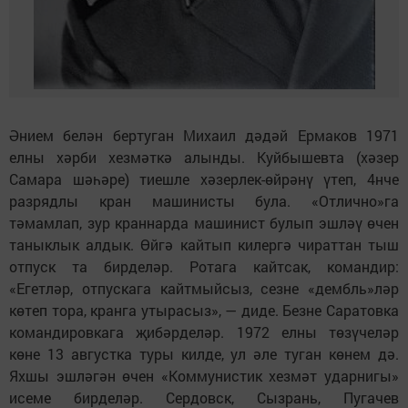
Әнием белән бертуган Михаил дәдәй Ермаков 1971
елны хәрби хезмәткә алынды. Куйбышевта (хәзер
Самара шәһәре) тиешле хәзерлек-өйрәнү үтеп, 4нче
разрядлы кран машинисты була. «Отлично»га
тәмамлап, зур краннарда машинист булып эшләү өчен
таныклык алдык. Өйгә кайтып килергә чираттан тыш
отпуск та бирделәр. Ротага кайтсак, командир:
«Егетләр, отпускага кайтмыйсыз, сезне «дембль»ләр
көтеп тора, кранга утырасыз», — диде. Безне Саратовка
командировкага җибәрделәр. 1972 елны төзүчеләр
көне 13 августка туры килде, ул әле туган көнем дә.
Яхшы эшләгән өчен «Коммунистик хезмәт ударнигы»
исеме бирделәр. Сердовск, Сызрань, Пугачев