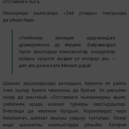
отставкага чыга.
Милициядә эшләгәндә, «Зәй утлары» театрында
да уйнап йөри.
«Үзебезнең милиция идарәсендәге
драмкружокка да йөрдем. Бәйрәмнәрдә
төрле авылларда спектакльләр, концертлар
куйдык, күңелле яшәдек ул елларда да», —
дип әле дә искә ала Михаил дәдәй.
Шахмат ярышларында катнашып, берничә ел район
эчке эшләр бүлеге чемпионы да булган. Ул шөгылен
хәзер дә онытмый. «Отставкага чыкканнарны җыеп,
үзебезнең арада шахмат турниры оештырдылар.
Өчесендә дә чемпион булдым. Короновирус чире
башлангач, шахмат ярышы уздыру тукталды. Хәзер
инде шахматны компьютерда уйныйм. Хәтерне