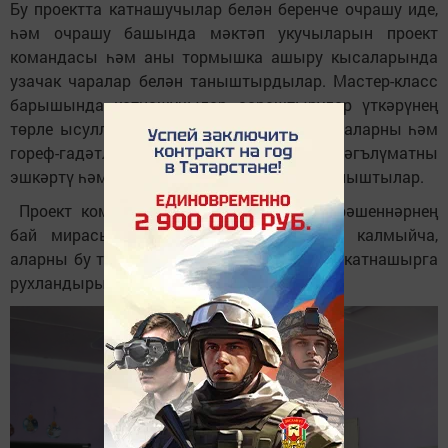
Бу проектта катнашучылар белән беренче очрашу иде,
һәм очрашу башында мәктәп укучыларын проект
командасы һәм аны тормышка ашыру кысаларында
узачак чаралар белән таныштырдылар. Мастер-класс
барышында катнашучылар сораштырулар үткәрүнең
төрле ысуллары, интервью алу, җирле йолаларны һәм
гореф-гадәтләрне өйрәнү буенча алынган мәгълүматны
эшкәртү һәм саклау кагыйдәләре белән таныштылар.
Проект командасы катнашучыларны керәшеннәрнең
бай мирасы белән таныштырып кына калмыйча,
аларны бу традицияләрне саклауда актив катнашырга
рухландырырга омтыла.