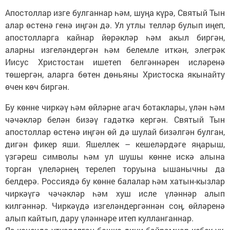
Апостоллар изге булганнар һәм, шуңа күрә, Святый Тын
алар өстенә генә иңгән дә. Ул утлы телләр булып иңеп,
апостолларга кайнар йөрәкләр һәм акыл биргән,
аларны изгеләндергән һәм белемле иткән, элегрәк
Иисус Христостан ишетеп белгәннәрен исләренә
төшергән, аларга бөтен дөньяны Христоска якынайту
өчен көч биргән.
Бу көнне чиркәү һәм өйләрне агач ботаклары, үлән һәм
чәчәкләр белән бизәү гадәткә кергән. Святый Тын
апостоллар өстенә иңгән өй дә шулай бизәлгән булган,
дигән фикер яши. Яшеллек – кешеләрдәге яңарыш,
үзгәреш символы һәм ул шушы көнне искә алына
торган үлеләрнең терелеп торуына ышанычны да
белдерә. Россиядә бу көнне балалар һәм хатын-кызлар
чиркәүгә чәчәкләр һәм хуш исле үләннәр алып
килгәннәр. Чиркәүдә изгеләндергәннән соң, өйләренә
алып кайтып, дару үләннәре итеп кулланганнар.