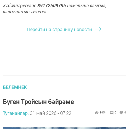
Хәбәрләрегезне
89172509795
номерына языгыз,
шалтыратып әйтегез.
Перейти на страницу новости
БЕЛЕМНЕК
Бүген Тройсын бәйрәме
Туганайлар,
31 май 2026 - 07:22
3954
0
9