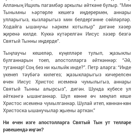
Алланың Ищиль пагамбәр аркылы әйткәне булыр. “Мин
Тынымны һәртөрле кешегә иңдерермен, аннары
улларыгыз, кызларыгыз мин белдергәнне сөйләрләр.
Ходайга ышанучы һәркем котылыр” дигәне хәзер
җиренә килде. Күккә күтәрелгән Иисус хәзер безгә
Святый Тынны иңдерде”.
Тыңлаучы кешеләр, күңелләре тулып, җазыклы
булганнарын тоеп, апостолларга әйткәннәр: “Әй,
туганнар! Соң без ни кылыйк инде?”. Петр аларга: “Инде
үкенеп тәүбәгә килегез; җазыкларыгыз кичерелсен
өчен Иисус Христос исеменә чумылыгыз, аннары
Святый Тынны алырсыз”, дигән. Шунда күбесе ул
әйткәнгә ышанганнар. Шул көнне өч меңләп кеше
Христос исеменә чумылганнар. Шулай итеп, көннән-көн
Христоска ышанучылар җыены арткан.”
Ни өчен изге апостолларга Святый Тын ут телләре
рәвешендә иңгән?