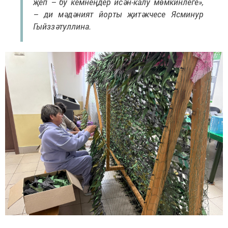
җеп – бу кемнеңдер исән-калу мөмкинлеге»,
– ди мәдәният йорты җитәкчесе Ясминур
Гыйззәтуллина.