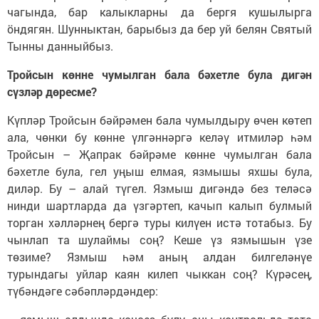
чагында, бар калыкларны да бергя кушылырга
ӧндягян. Шунныктан, барыбыз да бер уй белян Святый
Тынны данныйбыз.
Тройсын көнне чумылган бала бәхетле була дигән
сүзләр дөресме?
Күпләр Тройсын бәйрәмен бала чумылдыру өчен көтеп
ала, чөнки бу көнне үлгәннәргә келәү итмиләр һәм
Тройсын – Җапрак бәйрәме көнне чумылган бала
бәхетле була, гел уңыш елмая, язмышы яхшы була,
диләр. Бу – алай түгел. Язмыш дигәндә без теләсә
нинди шартларда да үзгәртеп, качып калып булмый
торган хәлләрнең бергә туры килүен истә тотабыз. Бу
чынлап та шулаймы соң? Кеше үз язмышын үзе
төзиме? Язмыш һәм аның алдан билгеләнүе
турындагы уйлар каян килеп чыккан соң? Күрәсең,
түбәндәге сәбәпләрдәндер: