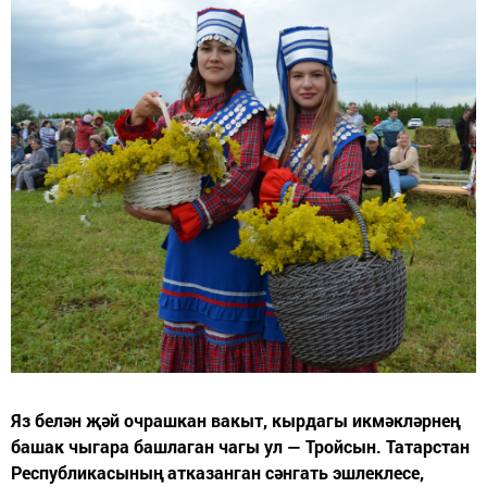
Яз белән җәй очрашкан вакыт, кырдагы икмәкләрнең
башак чыгара башлаган чагы ул — Тройсын. Татарстан
Республикасының атказанган сәнгать эшлеклесе,