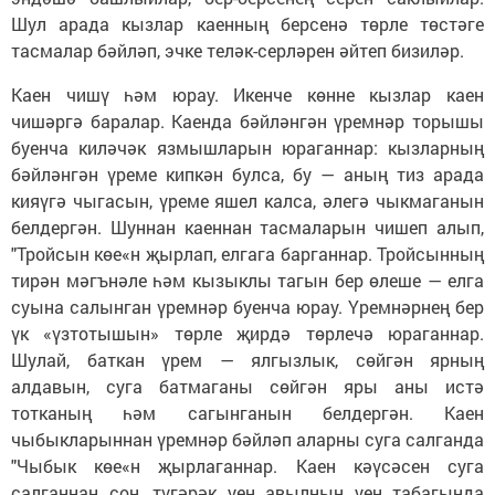
Шул арада кызлар каенның берсенә төрле төстәге
тасмалар бәйләп, эчке теләк-серләрен әйтеп бизиләр.
Каен чишү һәм юрау. Икенче көнне кызлар каен
чишәргә баралар. Каенда бәйләнгән үремнәр торышы
буенча киләчәк язмышларын юраганнар: кызларның
бәйләнгән үреме кипкән булса, бу — аның тиз арада
кияүгә чыгасын, үреме яшел калса, әлегә чыкмаганын
белдергән. Шуннан каеннан тасмаларын чишеп алып,
"Тройсын көе«н җырлап, елгага барганнар. Тройсынның
тирән мәгънәле һәм кызыклы тагын бер өлеше — елга
суына салынган үремнәр буенча юрау. Үремнәрнең бер
үк «үзтотышын» төрле җирдә төрлечә юраганнар.
Шулай, баткан үрем — ялгызлык, сөйгән ярның
алдавын, суга батмаганы сөйгән яры аны истә
тотканың һәм сагынганын белдергән. Каен
чыбыкларыннан үремнәр бәйләп аларны суга салганда
"Чыбык көе«н җырлаганнар. Каен кәүсәсен суга
салганнан соң, түгәрәк уен авылның уен табагында