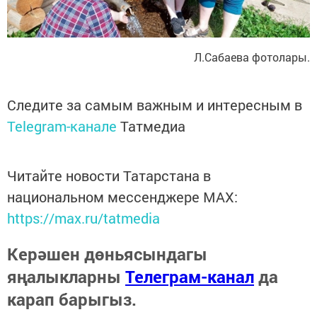
Л.Сабаева фотолары.
Следите за самым важным и интересным в
Telegram-канале
Татмедиа
Читайте новости Татарстана в
национальном мессенджере MАХ:
https://max.ru/tatmedia
Керәшен дөньясындагы
яңалыкларны
Телеграм-канал
да
карап барыгыз.