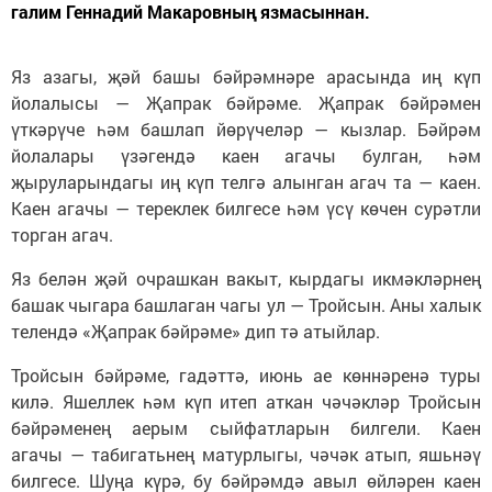
галим Геннадий Макаровның язмасыннан.
Яз азагы, җәй башы бәйрәмнәре арасында иң күп
йолалысы — Җапрак бәйрәме. Җапрак бәйрәмен
үткәрүче һәм башлап йөрүчеләр — кызлар. Бәйрәм
йолалары үзәгендә каен агачы булган, һәм
җыруларындагы иң күп телгә алынган агач та — каен.
Каен агачы — тереклек билгесе һәм үсү көчен сурәтли
торган агач.
Яз белән җәй очрашкан вакыт, кырдагы икмәкләрнең
башак чыгара башлаган чагы ул — Тройсын. Аны халык
телендә «Җапрак бәйрәме» дип тә атыйлар.
Тройсын бәйрәме, гадәттә, июнь ае көннәренә туры
килә. Яшеллек һәм күп итеп аткан чәчәкләр Тройсын
бәйрәменең аерым сыйфатларын билгели. Каен
агачы — табигатьнең матурлыгы, чәчәк атып, яшьнәү
билгесе. Шуңа күрә, бу бәйрәмдә авыл өйләрен каен