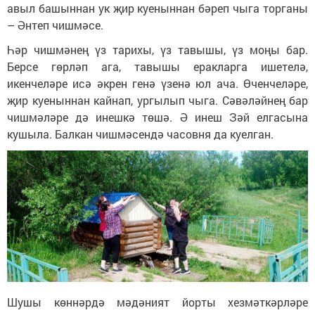
авыл башыннан ук җир куеныннан бәреп чыга торганы
– Әнтеп чишмәсе.
Һәр чишмәнең үз тарихы, үз тавышы, үз моңы бар.
Берсе гөрләп ага, тавышы еракларга ишетелә,
икенчеләре исә әкрен генә үзенә юл ача. Өченчеләре,
җир куеныннан кайнап, ургылып чыга. Сәвәләйнең бар
чишмәләре дә инешкә төшә. Ә инеш Зәй елгасына
кушыла. Балкан чишмәсендә часовня да куелган.
Шушы көннәрдә мәдәният йорты хезмәткәрләре