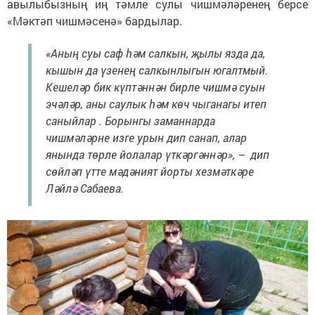
авылыбызның иң тәмле сулы чишмәләренең берсе
«Мәктәп чишмәсенә» бардылар.
«Аның суы саф һәм салкын, җылы язда да,
кышын да үзенең салкынлыгын югалтмый.
Кешеләр бик күптәннән бирле чишмә суын
эчәләр, аны саулык һәм көч чыганагы итеп
саныйлар . Борынгы заманнарда
чишмәләрне изге урын дип санап, алар
янында төрле йолалар үткәргәннәр», – дип
сөйләп үтте мәдәният йорты хезмәткәре
Ләйлә Сабаева.