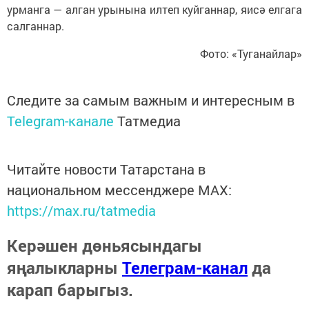
урманга — алган урынына илтеп куйганнар, яисә елгага
салганнар.
Фото: «Туганайлар»
Следите за самым важным и интересным в
Telegram-канале
Татмедиа
Читайте новости Татарстана в
национальном мессенджере MАХ:
https://max.ru/tatmedia
Керәшен дөньясындагы
яңалыкларны
Телеграм-канал
да
карап барыгыз.