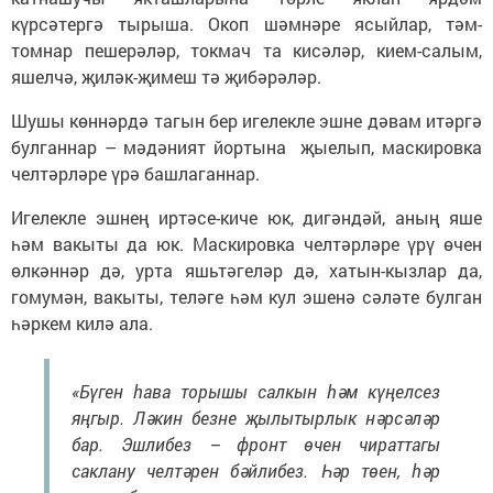
күрсәтергә тырыша. Окоп шәмнәре ясыйлар, тәм-
томнар пешерәләр, токмач та кисәләр, кием-салым,
яшелчә, җиләк-җимеш тә җибәрәләр.
Шушы көннәрдә тагын бер игелекле эшне дәвам итәргә
булганнар – мәдәният йортына җыелып, маскировка
челтәрләре үрә башлаганнар.
Игелекле эшнең иртәсе-киче юк, дигәндәй, аның яше
һәм вакыты да юк. Маскировка челтәрләре үрү өчен
өлкәннәр дә, урта яшьтәгеләр дә, хатын-кызлар да,
гомумән, вакыты, теләге һәм кул эшенә сәләте булган
һәркем килә ала.
«Бүген һава торышы салкын һәм күңелсез
яңгыр. Ләкин безне җылытырлык нәрсәләр
бар. Эшлибез – фронт өчен чираттагы
саклану челтәрен бәйлибез. Һәр төен, һәр