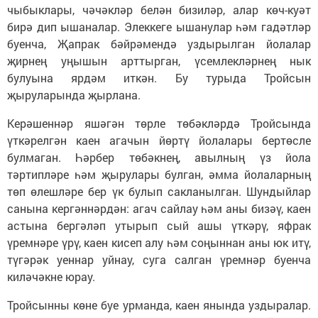
чыбыклары, чәчәкләр белән бизиләр, алар көч-куәт
бирә дип ышаналар. Элеккеге ышанулар һәм гадәтләр
буенча, Җапрак бәйрәмендә уздырылган йолалар
җирнең уңышын арттырган, үсемлекләрнең нык
булуына ярдәм иткән. Бу турыда Тройсын
җыруларында җырлана.
Керәшеннәр яшәгән төрле төбәкләрдә Тройсында
үткәрелгән каен агачын йөртү йолалары бертөсле
булмаган. Һәрбер төбәкнең, авылның үз йола
тәртипләре һәм җырулары булган, әмма йолаларның
төп өлешләре бер үк булып сакланылган. Шундыйлар
санына кергәннәрдән: агач сайлау һәм аны бизәү, каен
астына бергәләп утырып сый ашы үткәрү, яфрак
үремнәре үрү, каен кисеп алу һәм соңыннан аны юк итү,
түгәрәк уеннар уйнау, суга салган үремнәр буенча
киләчәкне юрау.
Тройсынны көне буе урманда, каен янында уздыралар.