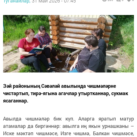
Туганайлар,
31 май 2026 - 07:45
Зәй районының Сәвәләй авылында чишмәләрне
чистартып, тирә-ягына агачлар утыртканнар, сукмак
ясаганнар.
Авылда чишмәләр бик күп. Аларга яратып матур
атамалар да биргәннәр: авылга иң якын урнашканы –
Иске мәктәп чишмәсе, Изге чишмә, Балкан чишмәсе,