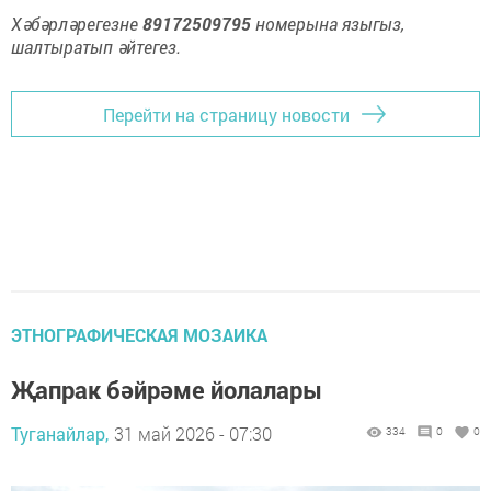
Хәбәрләрегезне
89172509795
номерына языгыз,
шалтыратып әйтегез.
Перейти на страницу новости
ЭТНОГРАФИЧЕСКАЯ МОЗАИКА
Җапрак бәйрәме йолалары
Туганайлар,
31 май 2026 - 07:30
334
0
0