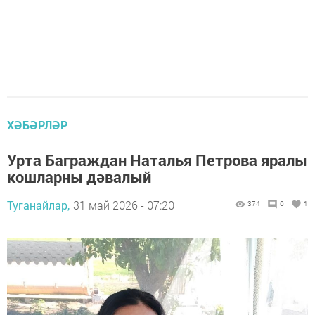
ХӘБӘРЛӘР
Урта Баграждан Наталья Петрова яралы
кошларны дәвалый
Туганайлар,
31 май 2026 - 07:20
374
0
1