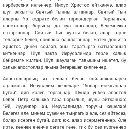
һәрберсенә иңгәннәр. Иисус Христос әйткәнчә, алар
шул вакытта Святый Тынны алганнар. Святый Тын
аларны Үз кодрәте белән төрләндергән. Төрләнгәч,
апостоллар барысы да куатланганнар, белемнеккә
остарганнар. Святый Тын куаты белән, алар төрле
телләрне белеп, сөйләшә башлаганнар. Бөтен дөньяга
Христос динен сөйләп, аны таратырга батырланып
киткәннәр. Шул чакта Иерусалимда төрле халык
бәйрәмгә килгән. Шул шаулаган тавышны ишетеп, бу
халык апостоллар янына йөгерешеп килгәннәр.
Апостолларның ят телләр белән сөйләшкәннәрен
аңламаган Иерусалим кешеләре, “болар исергәннәр
бугай”, дип көлеп торганнар. Шунда унбер апостол
белән Петр халыкка таба борылып, шуны әйткәннәр:
“Әй, Иудейләр, әй, Иерусалимда торучы кешеләр!
Белегез әле, минем сүземне тыңлагыз әле, сез әйтәсез,
болар исергән бугай, дип; юк, алар исермәгәннәр. Әле
иртә, көннең өченче сәгате генә, тик бу сез күргәннәр