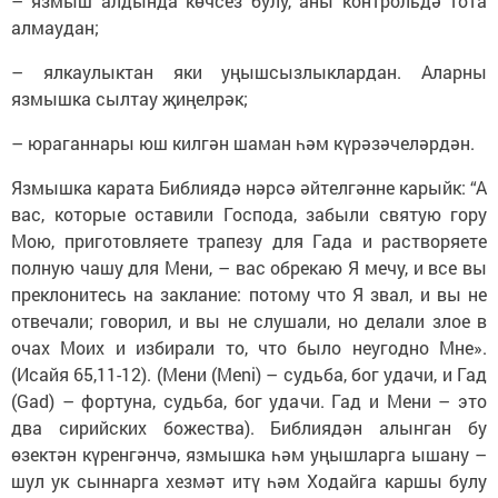
– язмыш алдында көчсез булу, аны контрольдә тота
алмаудан;
– ялкаулыктан яки уңышсызлыклардан. Аларны
язмышка сылтау җиңелрәк;
– юраганнары юш килгән шаман һәм күрәзәчеләрдән.
Язмышка карата Библиядә нәрсә әйтелгәнне карыйк: “А
вас, которые оставили Господа, забыли святую гору
Мою, приготовляете трапезу для Гада и растворяете
полную чашу для Мени, – вас обрекаю Я мечу, и все вы
преклонитесь на заклание: потому что Я звал, и вы не
отвечали; говорил, и вы не слушали, но делали злое в
очах Моих и избирали то, что было неугодно Мне».
(Исайя 65,11-12). (Мени (Meni) – судьба, бог удачи, и Гад
(Gad) – фортуна, судьба, бог удачи. Гад и Мени – это
два сирийских божества). Библиядән алынган бу
өзектән күренгәнчә, язмышка һәм уңышларга ышану –
шул ук сыннарга хезмәт итү һәм Ходайга каршы булу