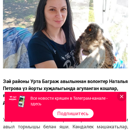
Зәй районы Урта Баграж авылыннан волонтер Наталья
Петрова үз йорты хуҗалыгында агуланган кошлар,
яраланган, канатлары кайрылган бөркет, лачыннарны
Все новости кряшен в Телеграм-канале -
дәвалый.
здесь
Подпишитесь
Ул үзе ике бала анасы, Урта Баграж авылында гади
авыл тормышы белән яши. Көндәлек мәшәкатьләр,