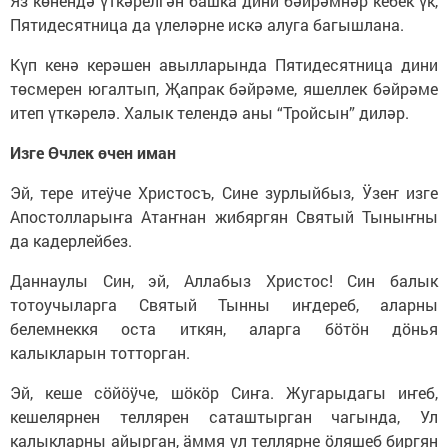
Яз көнендә үткәрелгән башка дини бәйрәмнәр кебек үк,
Пятидесятница да үлеләрне искә алуга багышлана.
Күп кенә керәшен авылларында Пятидесятница дини
төсмерен югалтып, Җапрак бәйрәме, яшеллек бәйрәме
итеп үткәрелә. Халык телендә аны “Тройсын” диләр.
Изге Өчлек өчен иман
Эй, тере итеӱче Христосъ, Сине зурлыйбыз, Ӱзеҥ изге
Апостолларыҥа Атаҥнан жибяргян Святый Тыныҥны
да кадерлейбез.
Даннаулы Син, эй, Аллабыз Христос! Син балык
тотоучыларга Святый Тынны иҥдереб, аларны
белемнеккя оста иткян, аларга бӧтӧн дӧнья
калыкларын тотторган.
Эй, кеше сӧйӧӱче, шӧкӧр Сиҥа. Жугарыдагы иҥеб,
кешелярнен теллярен саташтырган чагында, Ул
калыкларны айырган, ӓммя ул теллярне ӧляшеб биргян