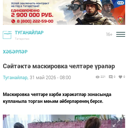
ТУГАНАЙЛАР
16+
Татарстан
ХӘБӘРЛӘР
Сәйтәктә маскировка челтәре үрәләр
Туганайлар,
31 май 2026 - 08:00
221
0
0
Маскировка челтәре хәрби хәрәкәтләр зонасында
кулланыла торган мөһим әйберләренең берсе.