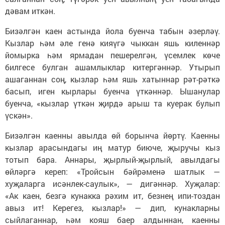
дәвам иткән.
Бизәлгән каен астында йола буенча табын әзерләү.
Кызлар һәм әле генә кияүгә чыккан яшь киленнәр
йомырка һәм ярмадан пешерелгән, үсемлек көче
билгесе булган ашамлыклар китергәннәр. Утырып
ашаганнан соң, кызлар һәм яшь хатыннар рәт-рәткә
басып, иген кырлары буенча үткәннәр. Ышанулар
буенча, «кызлар үткән җирдә арыш та куерак булып
үскән».
Бизәлгән каенны авылда өй борынча йөртү. Каенны
кызлар арасындагы иң матур биюче, җыручы кыз
тотып бара. Аннары, җырлый-җырлый, авылдагы
өйләргә кереп: «Тройсын бәйрәменә шатлык —
хуҗаларга исәнлек-саулык», — дигәннәр. Хуҗалар:
«Ак каен, безгә кунакка рәхим ит, безнең ипи-тоздан
авыз ит! Керегез, кызлар!» — дип, кунакларны
сыйлаганнар, һәм кояш баер алдыннан, каенны