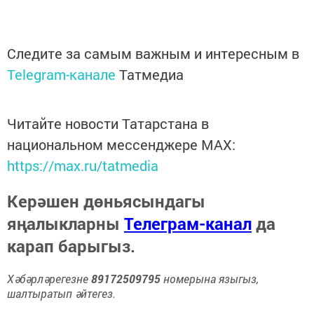
Следите за самым важным и интересным в
Telegram-канале
Татмедиа
Читайте новости Татарстана в
национальном мессенджере MАХ:
https://max.ru/tatmedia
Керәшен дөньясындагы
яңалыкларны
Телеграм-канал
да
карап барыгыз.
Хәбәрләрегезне
89172509795
номерына языгыз,
шалтыратып әйтегез.