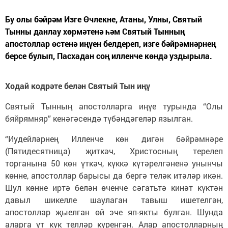
Бу олы бәйрәм Изге Өчлекне, Атаны, Улны, Святый
Тынны данлау хөрмәтенә һәм Святый Тынның
апостоллар өстенә иңүен белдереп, изге бәйрәмнәрнең
берсе булып, Пасхадан соң илленче көндә уздырыла.
Ходай кодрәте белән Святый Тын иңү
Святый Тынның апостолларга иңүе турында “Олы
бяйрямняр” кенәгәсендә түбәндәгеләр язылган.
“Иудейләрнең Илленче көн дигән бәйрәмнәре
(Пятидесятница) җиткәч, Христосның терелеп
торганына 50 көн үткәч, күккә күтәрелгәненә унынчы
көнне, апостоллар барысы да бергә теләк итәләр икән.
Шул көнне иртә белән өченче сәгатьтә кинәт күктән
давыл шикелле шаулаган тавыш ишетелгән,
апостоллар җыелган өй эче яп-якты булган. Шунда
аларга ут күк телләр күренгән. Алар апостолларның