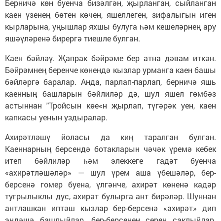
Берничә көн буенча бизәлгән, җырланган, сыйланган
каен үзенең бөтен көчен, яшеллеген, зифалыгын иген
кырларына, уңышлар яхшы булуга һәм кешеләрнең ару
яшәүләренә бирергә тиешле булган.
Каен бәйләү. Җапрак бәйрәме бер атна дәвам иткән.
Бәйрәмнең беренче көнендә кызлар урманга каен башы
бәйләргә баралар. Анда, парлап-парлап, берничә яшь
каенның башларын бәйлиләр дә, шул яшел гөмбәз
астыннан "Тройсын көе«н җырлап, түгәрәк уен, каен
капкасы уенын уздыралар.
Ахирәтләшү йоласы да киң таралган булган.
Каеннарның берсендә ботакларын чәчәк үремә кебек
итеп бәйлиләр һәм элеккеге гадәт буенча
«ахирәтләшәләр» — шул үрем аша үбешәләр, бер-
берсенә гомер буена, үлгәнче, ахирәт көненә кадәр
тугрылыклы дус, ахирәт булырга ант бирәләр. Шуннан
антлашкан иптәш кызлар бер-берсенә «ахирәт» дип
эндәшә башлыйлар, бер-берсенең серен саклыйлар.