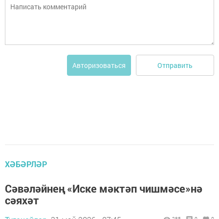
Отправить
Авторизоваться
ХӘБӘРЛӘР
Сәвәләйнең «Иске мәктәп чишмәсе»нә
сәяхәт
285
0
0