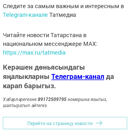
Следите за самым важным и интересным в
Telegram-канале
Татмедиа
Читайте новости Татарстана в
национальном мессенджере MАХ:
https://max.ru/tatmedia
Керәшен дөньясындагы
яңалыкларны
Телеграм-канал
да
карап барыгыз.
Хәбәрләрегезне
89172509795
номерына языгыз,
шалтыратып әйтегез.
Перейти на страницу новости