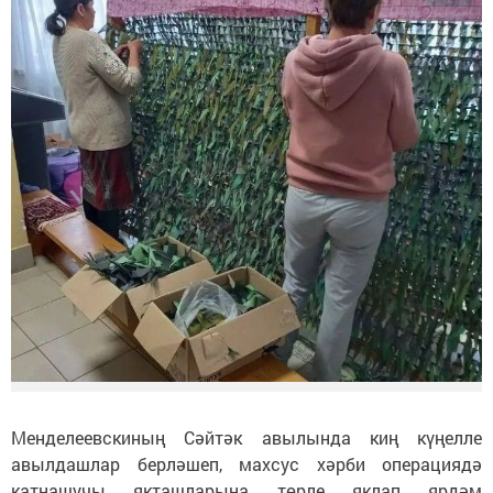
Менделеевскиның Сәйтәк авылында киң күңелле
авылдашлар берләшеп, махсус хәрби операциядә
катнашучы якташларына төрле яклап ярдәм