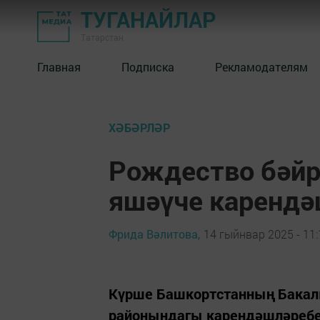
ТУГАНАЙЛАР
Татарстан
Главная
Подписка
Рекламодателям
ХӘБӘРЛӘР
Рождество бәйр
яшәүче карендә
Фрида Вәлитова,
14 гыйнвар 2025 - 11:
Күрше Башкортстанның Бакал
районындагы карендәшләребез