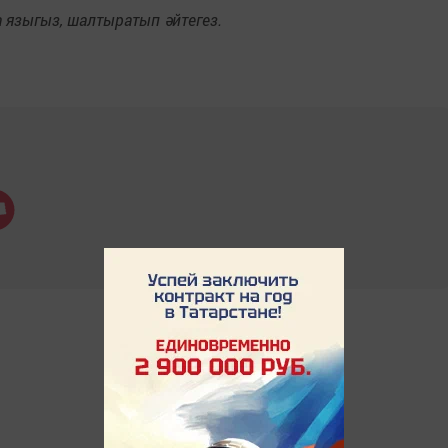
языгыз, шалтыратып әйтегез.