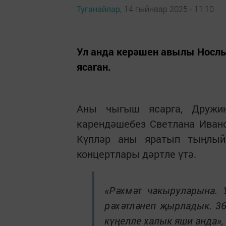
Туганайлар,
14 гыйнвар 2025 - 11:10
Ул анда керәшен авылы Носл
ясаган.
Аны чыгыш ясарга, Дружи
карендәшебез Светлана Иван
Күпләр аны яратып тыңлый
концертлары дәртле үтә.
«Рәхмәт чакыруларына. 
рәхәтләнеп җырладык. 3
күңелле халык яши анда»,