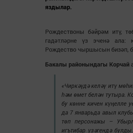
яздылар.
Рождествоны бәйрәм итү, тө
гадәтләрне үз эченә ала:
Рождество чыршысын бизәп, б
Бакалы районындагы Корчай
а
«Чиркәүдә келәү итү мөһи
һәм өмет белән тутыра. 
бу көнне кичен күңелле 
да 7 январьда авыл клуб
төп персонажы – Убыр
игътибар үзәгендә булды