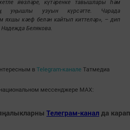
хетле йөзләре, күтәренке тавышлары һәм
ең уңышлы узуын күрсәтте. Чарада
м яхшы кәеф белән кайтып киттеләр», – дип
е Надежда Белякова.
интересным в
Telegram-канале
Татмедиа
в национальном мессенджере MАХ:
 яңалыкларны
Телеграм-канал
да кара