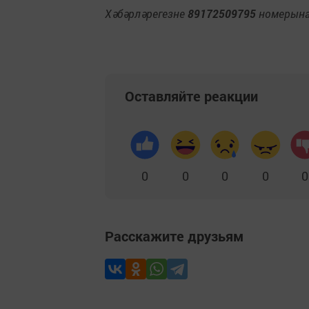
Хәбәрләрегезне
89172509795
номерына 
Оставляйте реакции
0
0
0
0
0
Расскажите друзьям