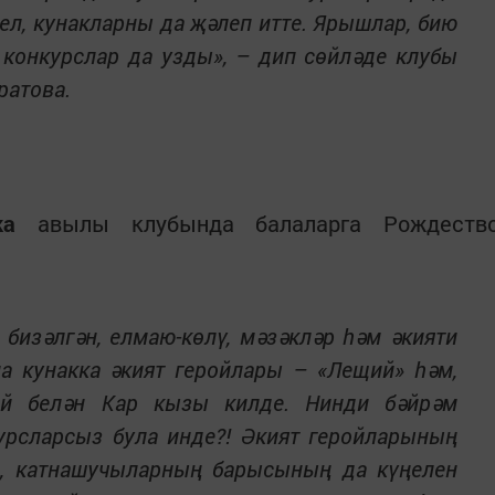
ел, кунакларны да җәлеп итте. Ярышлар, бию
 конкурслар да узды», – дип сөйләде клубы
ратова.
ка
авылы клубында балаларга Рождеств
 бизәлгән, елмаю-көлү, мәзәкләр һәм әкияти
а кунакка әкият геройлары – «Лещий» һәм,
ай белән Кар кызы килде. Нинди бәйрәм
урсларсыз була инде?! Әкият геройларының
ы, катнашучыларның барысының да күңелен