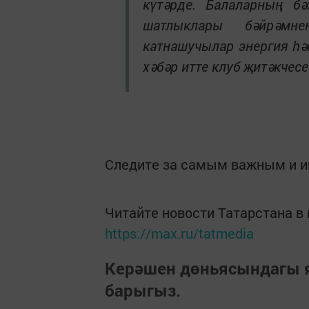
күтәрде. Балаларның бә
шатлыклары бәйрәмн
катнашучылар энергия һә
хәбәр итте клуб җитәкчес
Следите за самым важным и 
Читайте новости Татарстана 
https://max.ru/tatmedia
Керәшен дөньясындагы
барыгыз.