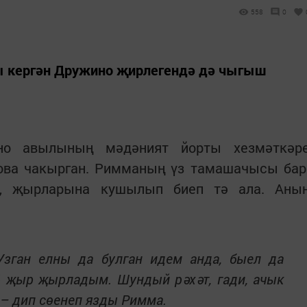
558
0
ы кергән Дружино җирлегендә дә чыгыш
но авылының мәдәният йорты хезмәткәр
ова чакырган. Римманың үз тамашачысы бар
, җырларына кушылып биеп тә ала. Аны
Узган елны да булган идем анда, быел да
6 җыр җырладым. Шундый рәхәт, гади, ачык
 – дип сөенеп язды Римма.