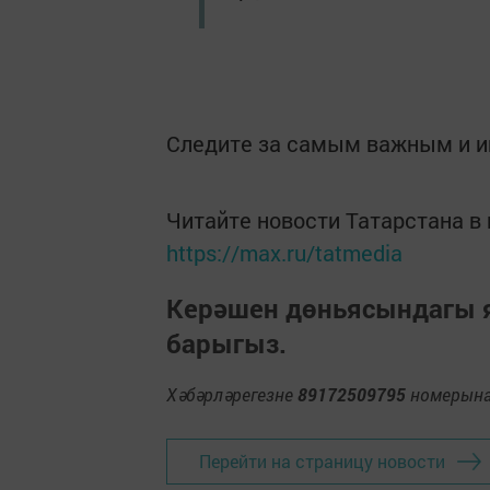
Следите за самым важным и 
Читайте новости Татарстана 
https://max.ru/tatmedia
Керәшен дөньясындагы
барыгыз.
Хәбәрләрегезне
89172509795
номерына 
Перейти на страницу новости