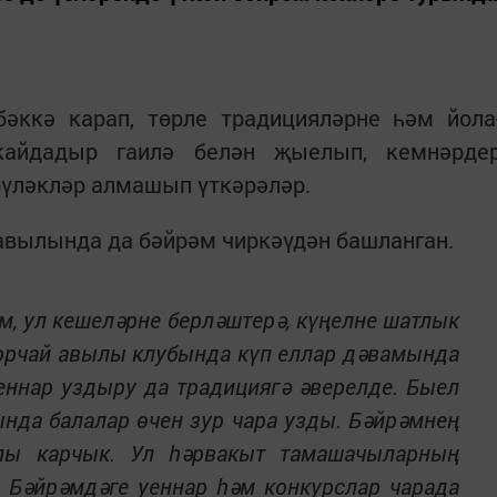
бәккә карап, төрле традицияләрне һәм йола
 кайдадыр гаилә белән җыелып, кемнәрде
үләкләр алмашып үткәрәләр.
вылында да бәйрәм чиркәүдән башланган.
м, ул кешеләрне берләштерә, күңелне шатлык
Корчай авылы клубында күп еллар дәвамында
уеннар уздыру да традициягә әверелде. Быел
ында балалар өчен зур чара узды. Бәйрәмнең
лы карчык. Ул һәрвакыт тамашачыларның
. Бәйрәмдәге уеннар һәм конкурслар чарада