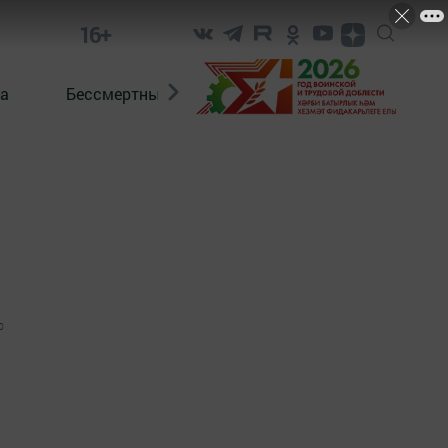
16+
а
Бессмертный полк. Кряшены
0
а