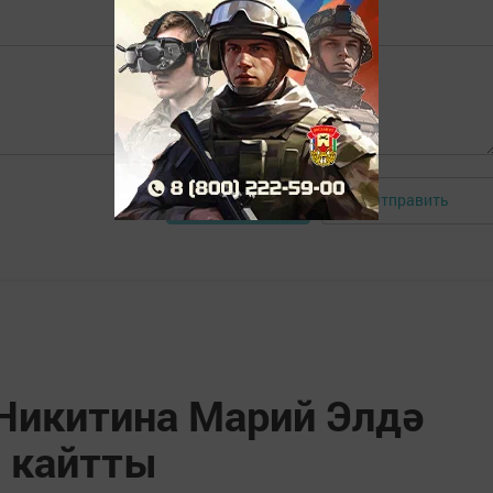
Отправить
Авторизоваться
икитина Марий Элдә
п кайтты