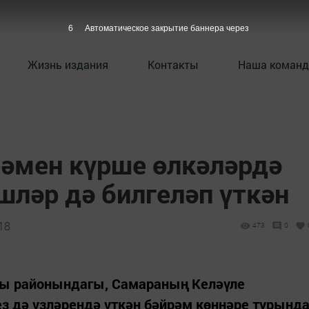
5
Автоматическое закрытие баннера через
Жизнь издания
Контакты
Наша команд
әмен күрше өлкәләрдә
шләр дә билгеләп үткән
18
473
0
ы районындагы, Самараның Келәүле
 дә үзләрендә үткән бәйрәм көннәре турынд