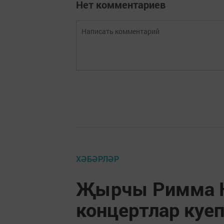
Нет комментариев
ХӘБӘРЛӘР
Җырчы Римма Н
концертлар куе