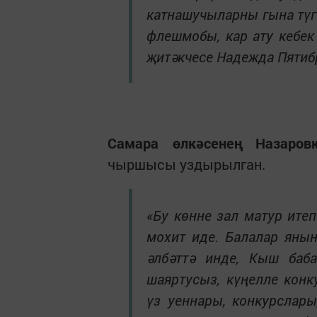
катнашучыларны гына түг
флешмобы, кар ату кебек
җитәкчесе Надежда Пятиб
Самара өлкәсенең Назаров
чыршысы уздырылган.
«Бу көнне зал матур итеп
мохит иде. Балалар янын
әлбәттә инде, Кыш баб
шаяртусыз, күңелле конк
үз уеннары, конкурслар