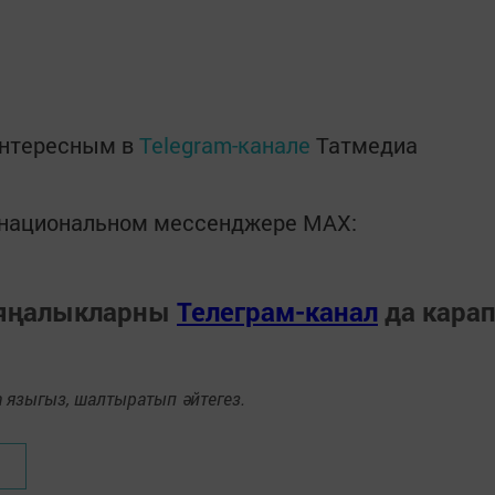
интересным в
Telegram-канале
Татмедиа
в национальном мессенджере MАХ:
 яңалыкларны
Телеграм-канал
да кара
языгыз, шалтыратып әйтегез.