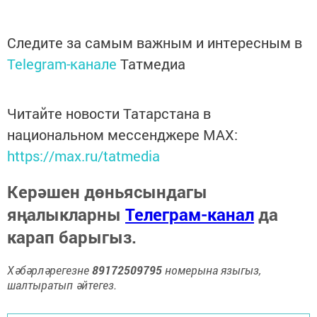
Следите за самым важным и интересным в
Telegram-канале
Татмедиа
Читайте новости Татарстана в
национальном мессенджере MАХ:
https://max.ru/tatmedia
Керәшен дөньясындагы
яңалыкларны
Телеграм-канал
да
карап барыгыз.
Хәбәрләрегезне
89172509795
номерына языгыз,
шалтыратып әйтегез.