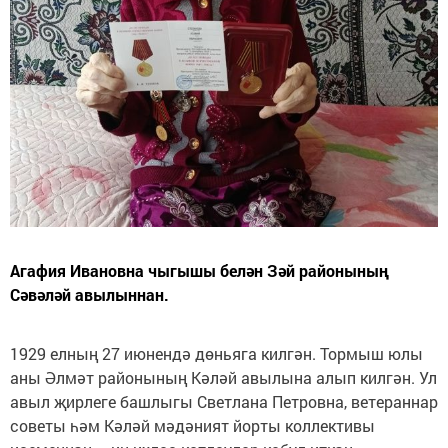
Агафия Ивановна чыгышы белән Зәй районының
Сәвәләй авылыннан.
1929 елның 27 июнендә дөньяга килгән. Тормыш юлы
аны Әлмәт районының Кәләй авылына алып килгән. Ул
авыл җирлеге башлыгы Светлана Петровна, ветераннар
советы һәм Кәләй мәдәният йорты коллективы