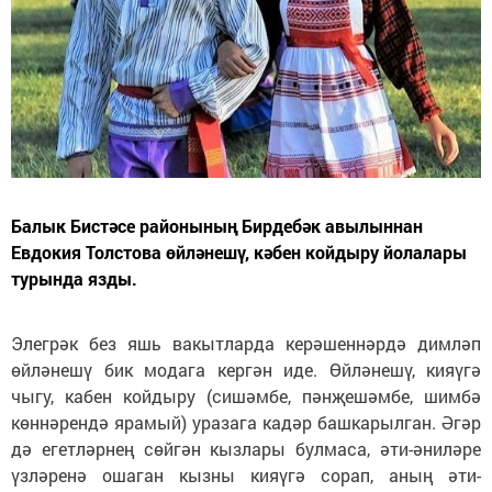
Балык Бистәсе районының Бирдебәк авылыннан
Евдокия Толстова өйләнешү, кәбен койдыру йолалары
турында язды.
Элегрәк без яшь вакытларда керәшеннәрдә димләп
өйләнешү бик модага кергән иде. Өйләнешү, кияүгә
чыгу, кабен койдыру (сишәмбе, пәнҗешәмбе, шимбә
көннәрендә ярамый) уразага кадәр башкарылган. Әгәр
дә егетләрнең сөйгән кызлары булмаса, әти-әниләре
үзләренә ошаган кызны кияүгә сорап, аның әти-