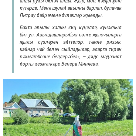
алды рухы биләп алды. Җыр, моң, кәефләрне
күтәрде. Менә шулай авылны барлап, булачак
Питрау бәйрәменә бүләкләр җыелды.
Бахта авылы халкы киң күңелле, кунакчыл
бит ул. Авылдашларыбыз сөлге җыючыларга
җылы сүзләрен эйттелэр, тәмле ризык,
кайнар чәй белән сыйладылар, аларга тирән
рәхмәтебезне белдерәбез», – диде мәдәният
йорты хезмәткәре Венера Миняева.