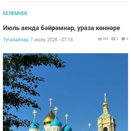
БЕЛЕМНЕК
Июль аенда бәйрәмнәр, ураза көннәре
Туганайлар,
7 июль 2026 - 07:18
265
0
0