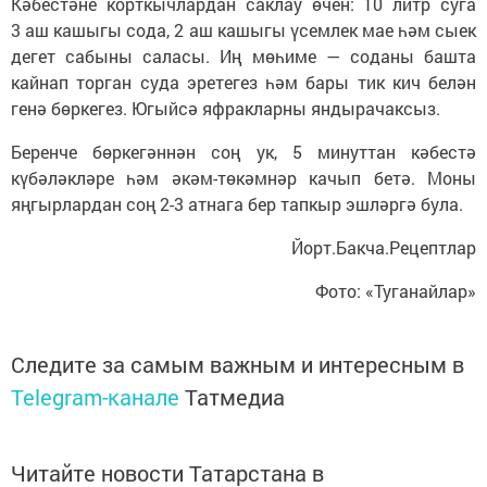
Кәбестәне корткычлардан саклау өчен: 10 литр суга
3 аш кашыгы сода, 2 аш кашыгы үсемлек мае һәм сыек
дегет сабыны саласы. Иң мөһиме — соданы башта
кайнап торган суда эретегез һәм бары тик кич белән
генә бөркегез. Югыйсә яфракларны яндырачаксыз.
Беренче бөркегәннән соң ук, 5 минуттан кәбестә
күбәләкләре һәм әкәм-төкәмнәр качып бетә. Моны
яңгырлардан соң 2-3 атнага бер тапкыр эшләргә була.
Йорт.Бакча.Рецептлар
Фото: «Туганайлар»
Следите за самым важным и интересным в
Telegram-канале
Татмедиа
Читайте новости Татарстана в