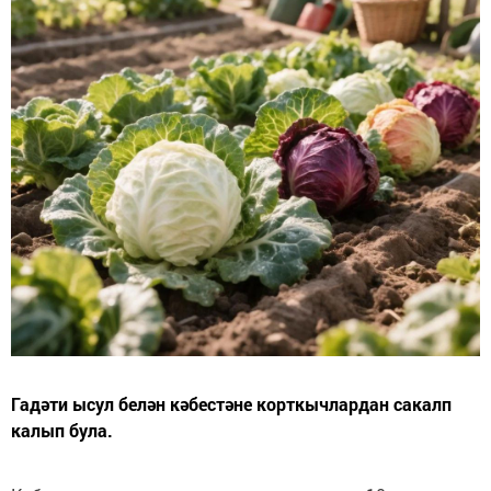
Гадәти ысул белән кәбестәне корткычлардан сакалп
калып була.