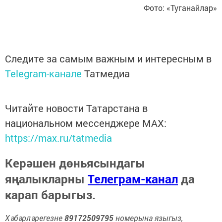
Фото: «Туганайлар»
Следите за самым важным и интересным в
Telegram-канале
Татмедиа
Читайте новости Татарстана в
национальном мессенджере MАХ:
https://max.ru/tatmedia
Керәшен дөньясындагы
яңалыкларны
Телеграм-канал
да
карап барыгыз.
Хәбәрләрегезне
89172509795
номерына языгыз,