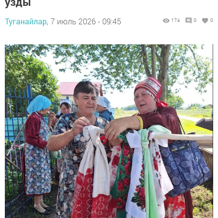
узды
Туганайлар,
7 июль 2026 - 09:45
174
0
0