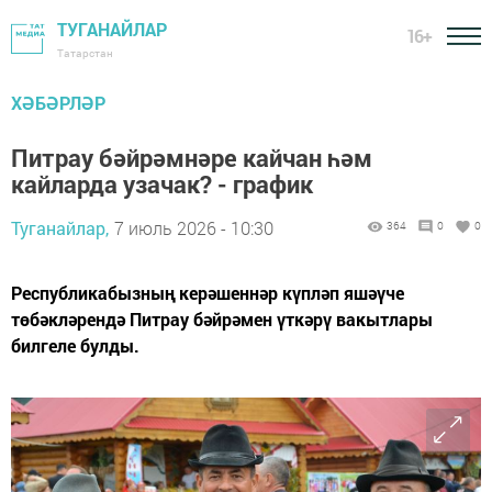
ТУГАНАЙЛАР
16+
Татарстан
ХӘБӘРЛӘР
Питрау бәйрәмнәре кайчан һәм
кайларда узачак? - график
Туганайлар,
7 июль 2026 - 10:30
364
0
0
Республикабызның керәшеннәр күпләп яшәүче
төбәкләрендә Питрау бәйрәмен үткәрү вакытлары
билгеле булды.