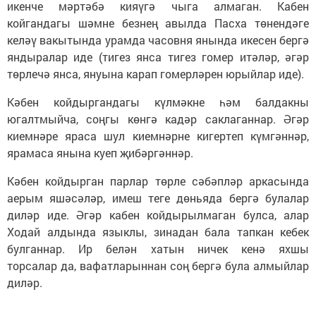
икенче мәртәбә кияүгә чыга алмаган. Кабен
койгандагы шәмне безнең авылда Пасха төнендәге
келәү вакытында урамда часовня янында икесен бергә
яндыралар иде (тигез янса тигез гомер итәләр, әгәр
төрлечә янса, януына карап гомерләрен юрыйлар иде).
Кәбен койдыргандагы күлмәкне һәм балдакны
югалтмыйча, соңгы көнгә кадәр саклаганнар. Әгәр
киемнәре яраса шул киемнәрне кигертеп күмгәннәр,
ярамаса янына куеп җибәргәннәр.
Кәбен койдырган парлар төрле сәбәпләр аркасында
аерым яшәсәләр, имеш теге дөньяда бергә булалар
диләр иде. Әгәр кабен койдырылмаган булса, алар
Ходай алдында языклы, зинадан бала тапкан кебек
булганнар. Ир белән хатын ничек кенә яхшы
торсалар да, вафатларыннан соң бергә була алмыйлар
диләр.