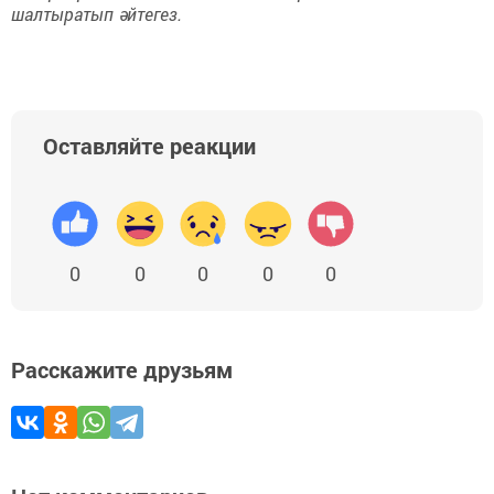
шалтыратып әйтегез.
Оставляйте реакции
0
0
0
0
0
Расскажите друзьям