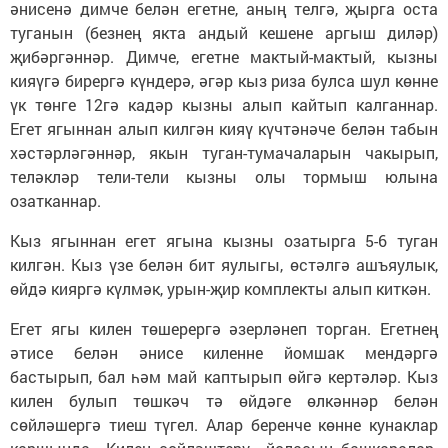
әнисенә димче белән егетне, аның телгә, җырга оста
туганын (безнең якта андый кешене аргыш диләр)
җибәргәннәр. Димче, егетне мактый-мактый, кызны
кияүгә бирергә күндерә, әгәр кыз риза булса шул көнне
үк төнге 12гә кадәр кызны алып кайтып калганнар.
Егет ягыннан алып килгән кияү күчтәнәче белән табын
хәстәрләгәннәр, якын туган-тумачаларын чакырып,
теләкләр тели-тели кызны олы тормыш юлына
озатканнар.
Кыз ягыннан егет ягына кызны озатырга 5-6 туган
килгән. Кыз үзе белән бит яулыгы, өстәлгә ашъяулык,
өйдә кияргә күлмәк, урын-җир комплекты алып киткән.
Егет ягы килен төшерергә әзерләнеп торган. Егетнең
әтисе белән әнисе киленне йомшак мендәргә
бастырып, бал һәм май каптырып өйгә кертәләр. Кыз
килен булып төшкәч тә өйдәге өлкәннәр белән
сөйләшергә тиеш түгел. Алар беренче көнне кунаклар