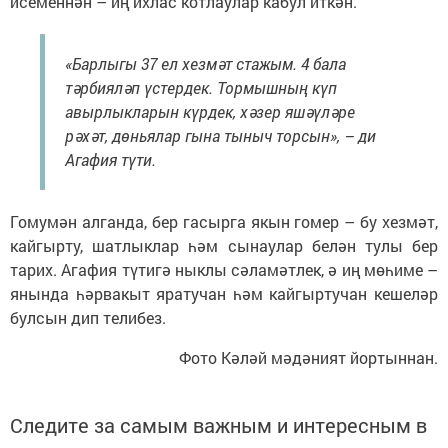
исеменнән – иң ихлас котлаулар кабул иткән.
«Барлыгы 37 ел хезмәт стажым. 4 бала
тәрбияләп үстердек. Тормышның күп
авырлыкларын күрдек, хәзер яшәүләре
рәхәт, дөньялар гына тыныч торсын», – ди
Агафия түти.
Гомумән алганда, бер гасырга якын гомер – бу хезмәт,
кайгырту, шатлыклар һәм сынаулар белән тулы бер
тарих. Агафия түтигә ныклы сәламәтлек, ә иң мөһиме –
янында һәрвакыт яратучан һәм кайгыртучан кешеләр
булсын дип телибез.
Фото Кәләй мәдәният йортыннан.
Следите за самым важным и интересным в