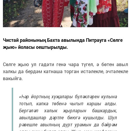
Чистай районының Бахта авылында Питрауга «Сөлге
җыю» йоласы оештырылды.
Сөлге җыю ул гадәти генә чара түгел, ә бөтен авыл
халкы да бердәм катнаша торган истәлекле, эчтәлекле
вакыйга.
«Һәр йортның хуҗалары бүләкләрен кулына
тотып, капка төбенә чыгып каршы алды.
Бергәләп халык җырларын башкардык,
авылдашлар дәртле биюгә кушылды. Шул
рәвешле авылның дүрт урамын да бәйрәм