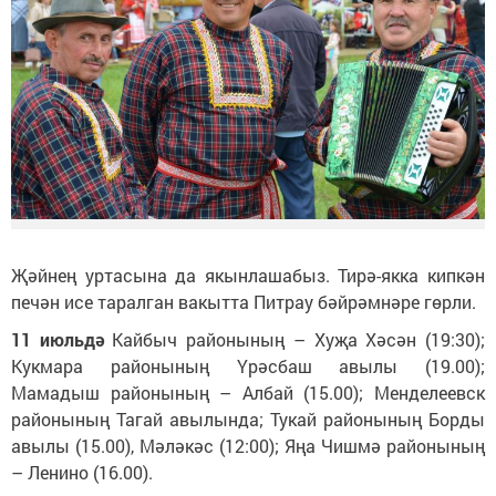
Җәйнең уртасына да якынлашабыз. Тирә-якка кипкән
печән исе таралган вакытта Питрау бәйрәмнәре гөрли.
11 июльдә
Кайбыч районының – Хуҗа Хәсән (19:30);
Кукмара районының Үрәсбаш авылы (19.00);
Мамадыш районының – Албай (15.00); Менделеевск
районының Тагай авылында; Тукай районының Борды
авылы (15.00), Мәләкәс (12:00); Яңа Чишмә районының
– Ленино (16.00).