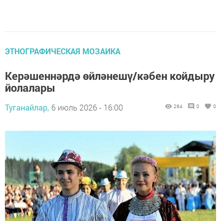
ЭТНОГРАФИЧЕСКАЯ МОЗАИКА
Керәшеннәрдә өйләнешү/кәбен койдыру
йолалары
Туганайлар,
6 июль 2026 - 16:00
264
0
0