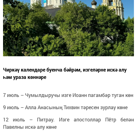
Чиркәү календаре буенча бәйрәм, изгеләрне искә алу
һәм ураза көннәре
7 июль – Чумылдыручы изге Иоанн пагамбәр туган көн
9 июль – Алла Анасының Тихвин тәресен зурлау көне
12 июль – Питрау. Изге апостоллар Пётр белән
Павелны искә алу көне