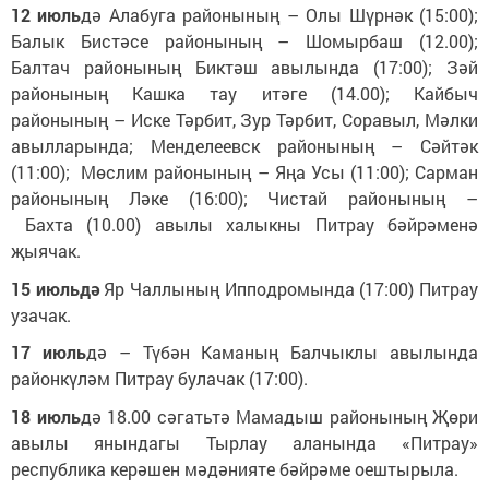
12 июль
дә Алабуга районының – Олы Шүрнәк (15:00);
Балык Бистәсе районының – Шомырбаш (12.00);
Балтач районының Биктәш авылында (17:00); Зәй
районының Кашка тау итәге (14.00); Кайбыч
районының – Иске Тәрбит, Зур Тәрбит, Соравыл, Мәлки
авылларында; Менделеевск районының – Сәйтәк
(11:00); Мөслим районының – Яңа Усы (11:00); Сарман
районының Ләке (16:00); Чистай районының –
Бахта (10.00) авылы халыкны Питрау бәйрәменә
җыячак.
15 июльдә
Яр Чаллының Ипподромында (17:00) Питрау
узачак.
17 июль
дә – Түбән Каманың Балчыклы авылында
районкүләм Питрау булачак (17:00).
18 июль
дә 18.00 сәгатьтә Мамадыш районының Җөри
авылы янындагы Тырлау аланында «Питрау»
республика керәшен мәдәнияте бәйрәме оештырыла.