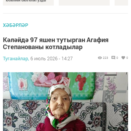
ХӘБӘРЛӘР
Кәләйдә 97 яшен тутырган Агафия
Степанованы котладылар
Туганайлар,
6 июль 2026 - 14:27
223
0
0