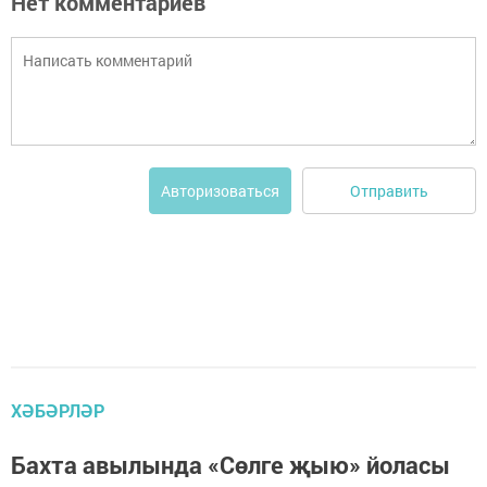
Нет комментариев
Отправить
Авторизоваться
ХӘБӘРЛӘР
Бахта авылында «Сөлге җыю» йоласы