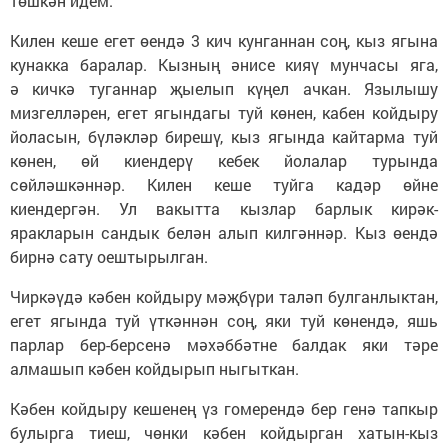
төшкән идем.
Килен кеше егет өендә 3 кич кунганнан соң, кыз ягына
кунакка баралар. Кызның әнисе кияү мунчасы яга,
ә кичкә туганнар җыелып күңел ачкан. Язылышу
мизгелләрен, егет ягындагы туй көнен, кабен койдыру
йоласын, бүләкләр бирешү, кыз ягында кайтарма туй
көнен, өй киендерү кебек йолалар турында
сөйләшкәннәр. Килен кеше туйга кадәр өйне
киендергән. Ул вакытта кызлар барлык кирәк-
яракларын сандык белән алып килгәннәр. Кыз өендә
бирнә сату оештырылган.
Чиркәүдә кәбен койдыру мәҗбүри таләп булганлыктан,
егет ягында туй үткәннән соң, яки туй көнендә, яшь
парлар бер-берсенә мәхәббәтне балдак яки тәре
алмашып кәбен койдырып ныгыткан.
Кәбен койдыру кешенең үз гомерендә бер генә тапкыр
булырга тиеш, чөнки кәбен койдырган хатын-кыз