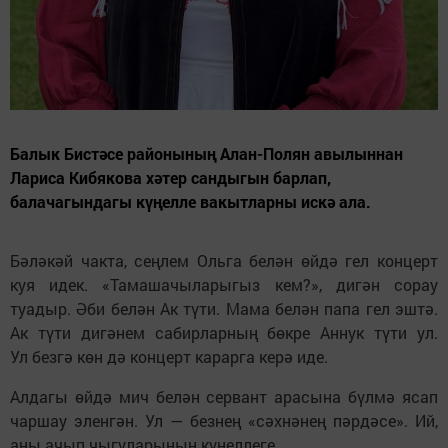
Балык Бистәсе районының Алан-Полян авылыннан
Лариса Кибякова хәтер сандыгын барлап,
балачагындагы күңелле вакытларны искә ала.
Бәләкәй чакта, сеңлем Ольга белән өйдә гел концерт
куя идек. «Тамашачыларыгыз кем?», дигән сорау
туадыр. Әби белән Ак түти. Мама белән папа гел эштә.
Ак түти дигәнем сабирларның бөкре Аннук түти ул.
Ул безгә көн дә концерт карарга керә иде.
Алдагы өйдә мич белән сервант арасына бүлмә ясап
чаршау эленгән. Ул — безнең «сәхнәнең пәрдәсе». Ий,
аны ачып чыгуларының күңеллеге.