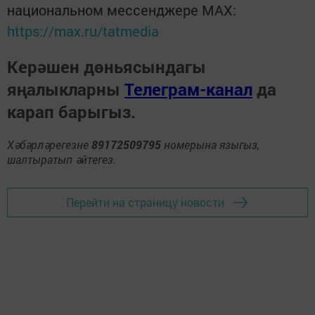
национальном мессенджере MАХ:
https://max.ru/tatmedia
Керәшен дөньясындагы
яңалыкларны
Телеграм-канал
да
карап барыгыз.
Хәбәрләрегезне
89172509795
номерына языгыз,
шалтыратып әйтегез.
Перейти на страницу новости