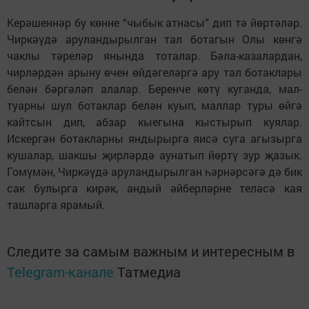
Керәшеннәр бу көнне “чыбык атнасы” дип тә йөртәләр.
Чиркәүдә аруландырылган тал ботагын Олы көнгә
чаклы тәреләр янында тоталар. Бәла-казалардан,
чирләрдән арыну өчен өйдәгеләргә ару тал ботаклары
белән бәргәләп алалар. Беренче көтү куганда, мал-
туарны шул ботаклар белән куып, маллар туры өйгә
кайтсын дип, абзар кыегына кыстырып куялар.
Искергән ботакларны яндырырга яисә суга агызырга
кушалар, шакшы җирләрдә аунатып йөртү зур җазык.
Гомүмән, Чиркәүдә аруландырылган һәрнәрсәгә дә бик
сак булырга кирәк, андый әйберләрне теләсә кая
ташларга ярамый.
Следите за самым важным и интересным в
Telegram-канале
Татмедиа