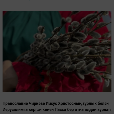
Православие Чиркәве Иисус Христосның зурлык белән
Иерусалимга кергән көнен Пасха бер атна алдан зурлап