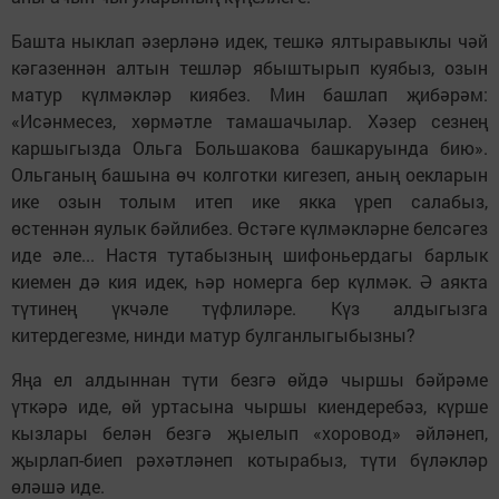
Башта ныклап әзерләнә идек, тешкә ялтыравыклы чәй
кәгазеннән алтын тешләр ябыштырып куябыз, озын
матур күлмәкләр киябез. Мин башлап җибәрәм:
«Исәнмесез, хөрмәтле тамашачылар. Хәзер сезнең
каршыгызда Ольга Большакова башкаруында бию».
Ольганың башына өч колготки кигезеп, аның оекларын
ике озын толым итеп ике якка үреп салабыз,
өстеннән яулык бәйлибез. Өстәге күлмәкләрне белсәгез
иде әле... Настя тутабызның шифоньердагы барлык
киемен дә кия идек, һәр номерга бер күлмәк. Ә аякта
түтинең үкчәле түфлиләре. Күз алдыгызга
китердегезме, нинди матур булганлыгыбызны?
Яңа ел алдыннан түти безгә өйдә чыршы бәйрәме
үткәрә иде, өй уртасына чыршы киендеребәз, күрше
кызлары белән безгә җыелып «хоровод» әйләнеп,
җырлап-биеп рәхәтләнеп котырабыз, түти бүләкләр
өләшә иде.