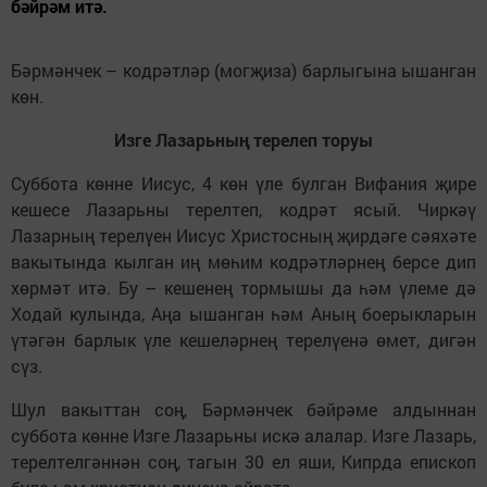
бәйрәм итә.
Бәрмәнчек – кодрәтләр (могҗиза) барлыгына ышанган
көн.
Изге Лазарьның терелеп торуы
Суббота көнне Иисус, 4 көн үле булган Вифания җире
кешесе Лазарьны терелтеп, кодрәт ясый. Чиркәү
Лазарның терелүен Иисус Христосның җирдәге сәяхәте
вакытында кылган иң мөһим кодрәтләрнең берсе дип
хөрмәт итә. Бу – кешенең тормышы да һәм үлеме дә
Ходай кулында, Аңа ышанган һәм Аның боерыкларын
үтәгән барлык үле кешеләрнең терелүенә өмет, дигән
сүз.
Шул вакыттан соң, Бәрмәнчек бәйрәме алдыннан
суббота көнне Изге Лазарьны искә алалар. Изге Лазарь,
терелтелгәннән соң, тагын 30 ел яши, Кипрда епископ