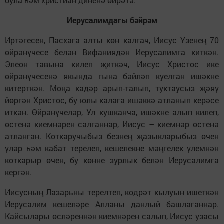
була һәм христиан диненә өйрәтә.
Иерусалимдагы бәйрәм
Иртәгесен, Пасхага алты көн калгач, Иисус Үзенең 70
өйрәнүчесе белән Вифаниядән Иерусалимга киткән.
Элеон тавына килеп җиткәч, Иисус Христос ике
өйрәнүчесенә якында гына бәйләп куелган ишәкне
китерткән. Моңа кадәр арып-талып, туктаусыз җәяү
йөргән Христос, бу юлы калага ишәккә атланып керәсе
иткән. Өйрәнүчеләр, Ул кушканча, ишәкне алып ки­леп,
өстенә киемнәрен салганнар, Иисус – киемнәр өстенә
атланган. Коткаручыбыз безнең җазыкларыбыз өчен
үләр һәм кабат терелеп, кешелекне мәңгелек үлемнән
коткарыр өчен, бу көнне зурлык белән Иерусалимга
кергән.
Иисусның Лазарьны терелтеп, кодрәт кылуын ишеткән
Иерусалим кешеләре Алланы данлый башлаганнар.
Кайсылары өсләреннән киемнәрен салып, Иисус узасы