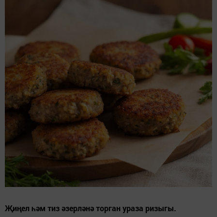
Җиңел һәм тиз әзерләнә торган ураза ризыгы.