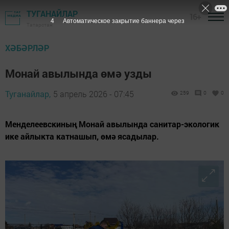
ТУГАНАЙЛАР
16+
2
Автоматическое закрытие баннера через
Татарстан
ХӘБӘРЛӘР
Монай авылында өмә узды
Туганайлар,
5 апрель 2026 - 07:45
259
0
0
Менделеевскиның Монай авылында санитар-экологик
ике айлыкта катнашып, өмә ясадылар.