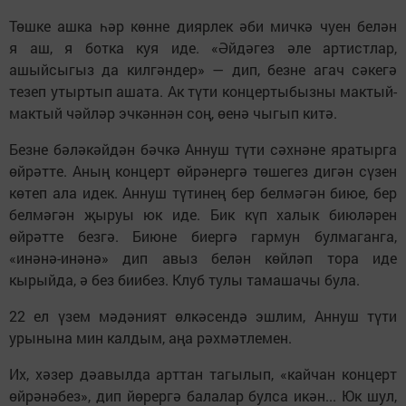
Төшке ашка һәр көнне диярлек әби мичкә чуен белән
я аш, я ботка куя иде. «Әйдәгез әле артистлар,
ашыйсыгыз да килгәндер» — дип, безне агач сәкегә
тезеп утыртып ашата. Ак түти концертыбызны мактый-
мактый чәйләр эчкәннән соң, өенә чыгып китә.
Безне бәләкәйдән бәчкә Аннуш түти сәхнәне яратырга
өйрәтте. Аның концерт өйрәнергә төшегез дигән сүзен
көтеп ала идек. Аннуш түтинең бер белмәгән биюе, бер
белмәгән җыруы юк иде. Бик күп халык биюләрен
өйрәтте безгә. Биюне биергә гармун булмаганга,
«инәнә-инәнә» дип авыз белән көйләп тора иде
кырыйда, ә без биибез. Клуб тулы тамашачы була.
22 ел үзем мәдәният өлкәсендә эшлим, Аннуш түти
урынына мин калдым, аңа рәхмәтлемен.
Их, хәзер дәавылда арттан тагылып, «кайчан концерт
өйрәнәбез», дип йөрергә балалар булса икән... Юк шул,