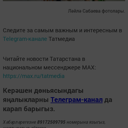
Ләйлә Сабаева фотолары.
Следите за самым важным и интересным в
Telegram-канале
Татмедиа
Читайте новости Татарстана в
национальном мессенджере MАХ:
https://max.ru/tatmedia
Керәшен дөньясындагы
яңалыкларны
Телеграм-канал
да
карап барыгыз.
Хәбәрләрегезне
89172509795
номерына языгыз,
шалтыратып әйтегез.