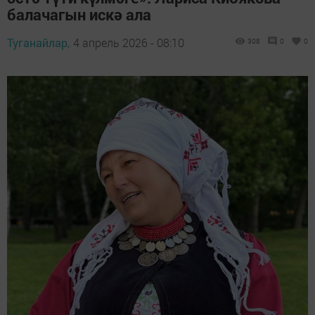
балачагын искә ала
Туганайлар,
4 апрель 2026 - 08:10
308
0
0