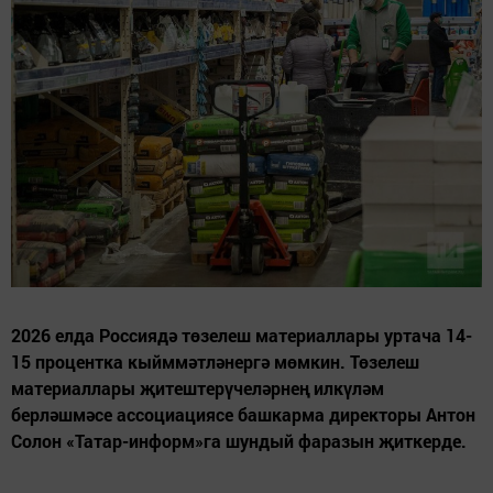
2026 елда Россиядә төзелеш материаллары уртача 14-
15 процентка кыйммәтләнергә мөмкин. Төзелеш
материаллары җитештерүчеләрнең илкүләм
берләшмәсе ассоциациясе башкарма директоры Антон
Солон «Татар-информ»га шундый фаразын җиткерде.