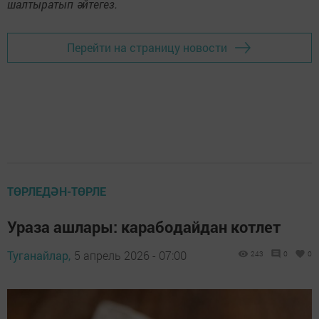
шалтыратып әйтегез.
Перейти на страницу новости
ТӨРЛЕДӘН-ТӨРЛЕ
Ураза ашлары: карабодайдан котлет
Туганайлар,
5 апрель 2026 - 07:00
243
0
0