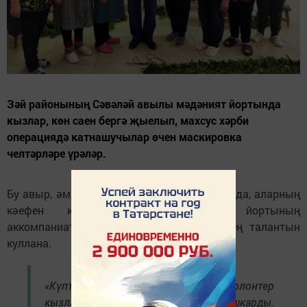
Зәй районының Сәвәләй авылы мәдәният йортында
кызлар, көн саен бергә җыелып, махсус хәрби
операциядә катнашучылар өчен маскировка
челтәрләре үрәләр.
Бу авыр, әмма бик мөһим эшне башкарганда, аларның
кәефен күтәрү өчен мәдәният йортының
аккомпаниаторы Владимир Кашаев үзенең талантын
куллана.
«Күптән түгел Владимир Кашаев волонтер
кызларыбызга матур җырлар башкарды.