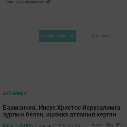
Отправить
Авторизоваться
БЕЛЕМНЕК
Бәрмәнчек. Иисус Христос Иерусалимга
зурлык белән, ишәккә атланып кергән
Юлия ГУБИНА,
5 апрель 2026 - 07:35
3811
0
11