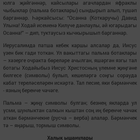
юлга җәйгәннәр, кайсылары агачлардан яфраклы
чыбыклар (пальма ботаклары) сындырып алып, түшәп
барганнар. Һәркайсысы: “Осанна (Коткаручы) Да­вид
Улына! Ходай исеменә Килүче дан­лаулы, әй югарыдагы
Осанна!” – дип, тукта­усыз кычкырышып барганнар.
Иерусалимда патша кебек каршы алсалар да, Иисус
үзен бик гади тоткан. Ул вакыттагы пальма ботаклары
– хәзерге очракта бөреләре ачылган, яшәргән язгы тал
ботагы Ходайыбыз Иисус Христосның үлемне җиңгәне
билгесе (символы) булып, кешеләргә соңгы сорауда
кабат тереләселәрен искәртә. Тал песие, яки бәрмәнчек
- язның беренче чәчәге.
Пальма – җиңү символы булган; безнең якларда ул
үсми, шунлыктан салкын кыштан соң иң беренче чәчәк
аткан бәрмәнчекне (русча – верба) алалар. Бәрмәнчек
тә – яңарыш, тормыш символы.
Халык ышанулары