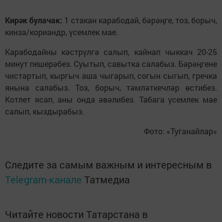
Кирәк булачак:
1 стакан карабодай, бәрәңге, тоз, борыч,
кинза/кориандр, үсемлек мае.
Карабодайны кәстрүлгә салып, кайнап чыккач 20-25
минут пешерәбез. Суытып, савытка салабыз. Бәрәңгене
чистартып, кыргыч аша чыгарып, согын сыгып, гречка
янына салабыз. Тоз, борыч, тәмләткечләр өстибез.
Котлет ясап, аны онда әвәлибез. Табага үсемлек мае
салып, кыздырабыз.
Фото: «Туганайлар»
Следите за самым важным и интересным в
Telegram-канале
Татмедиа
Читайте новости Татарстана в