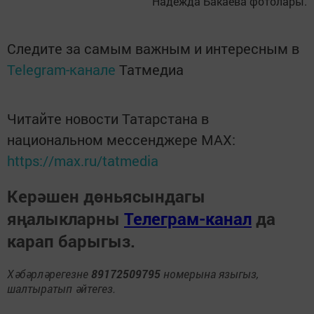
Надежда Бакаева фотолары.
Следите за самым важным и интересным в
Telegram-канале
Татмедиа
Читайте новости Татарстана в
национальном мессенджере MАХ:
https://max.ru/tatmedia
Керәшен дөньясындагы
яңалыкларны
Телеграм-канал
да
карап барыгыз.
Хәбәрләрегезне
89172509795
номерына языгыз,
шалтыратып әйтегез.