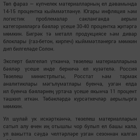
Төп фараз — күпчелек материалларның ел дәвамында
14-15 процентка кыйммәтләнүе. Югары инфляция һәм
логистик проблемалар сакланганда аерым
категорияләргә бәяләр үсеше 30-40 процентка җитәргә
мөмкин. Бигрәк тә металл продукциясе һәм дивар
блоклары (газ-бетон, кирпеч) кыйммәтләнергә мөмкин
дип билгеләде Солон.
Эксперт билгеләп үткәнчә, төзелеш материалларына
бәяләр үсеше инде берничә ел күзәтелә. Россия
Төзелеш министрлыгы, Росстат һәм тармак
аналитиклары мәгълүматлары буенча, узган елда
ил буенча бәяләрнең уртача үсеше якынча 11 процент
тәшкил иткән. Төбәкләрдә күрсәткечләр аерылырга
мөмкин.
Ул шулай ук искәрткәнчә, төзелеш материалларын
сатып алу өчен иң отышлы чор булып ел башы кала,
ул вакытта сәүдә челтәрләре узган сезоннан калган