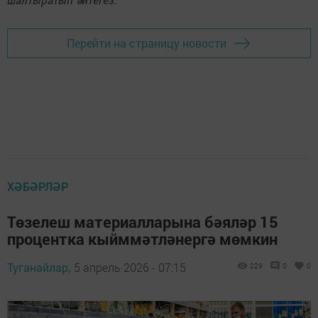
Перейти на страницу новости
ХӘБӘРЛӘР
Төзелеш материалларына бәяләр 15
процентка кыйммәтләнергә мөмкин
Туганайлар,
5 апрель 2026 - 07:15
229
0
0