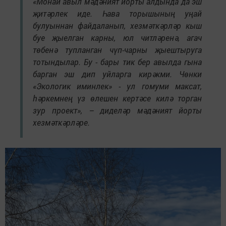
«Монай авыл мәдәният йорты алдында да эш
җитәрлек иде. Һава торышының уңай
булуыннан файдаланып, хезмәткәрләр кыш
буе җыелган карны, юл читләренә, агач
төбенә тупланган чүп-чарны җыештыруга
тотындылар. Бу - бары тик бер авылда гына
барган эш дип уйларга кирәкми. Чөнки
«Экологик иминлек» - ул гомуми максат,
һәркемнең үз өлешен кертәсе килә торган
зур проект», – диделәр мәдәният йорты
хезмәткәрләре.