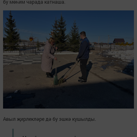
бу мөһим чарада катнаша.
Авыл җирлекләре дә бу эшкә кушылды.