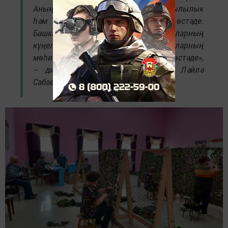
Аның җырлары мәдәният йортына җылылык
һәм бәйрәм атмосферасы өстәде.
Башкарылган җырлар хатын-кызларның
күңелләренә тирән тәэсир итеп, аларның
мөһим хезмәтләренә аерым бер дәрт өстәде»,
– ди мәдәният йорты җитәкчесе Ләйлә
Сабаева.