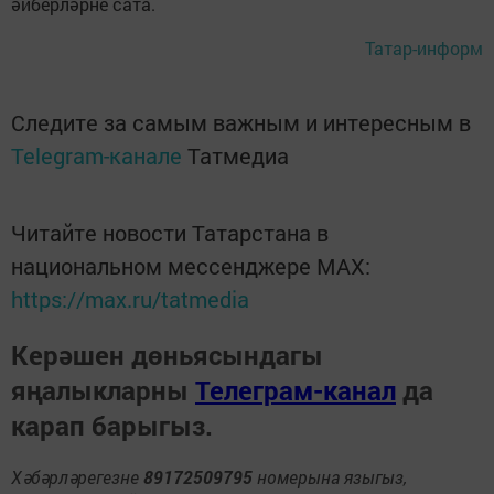
әйберләрне сата.
Татар-информ
Следите за самым важным и интересным в
Telegram-канале
Татмедиа
Читайте новости Татарстана в
национальном мессенджере MАХ:
https://max.ru/tatmedia
Керәшен дөньясындагы
яңалыкларны
Телеграм-канал
да
карап барыгыз.
Хәбәрләрегезне
89172509795
номерына языгыз,