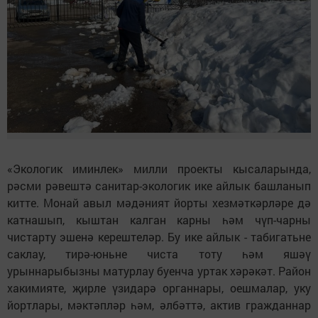
«Экологик иминлек» милли проекты кысаларында,
рәсми рәвештә санитар-экологик ике айлык башланып
китте. Монай авыл мәдәният йорты хезмәткәрләре дә
катнашып, кыштан калган карны һәм чүп-чарны
чистарту эшенә керештеләр. Бу ике айлык - табигатьне
саклау, тирә-юньне чиста тоту һәм яшәү
урыннарыбызны матурлау буенча уртак хәрәкәт. Район
хакимияте, җирле үзидарә органнары, оешмалар, уку
йортлары, мәктәпләр һәм, әлбәттә, актив гражданнар