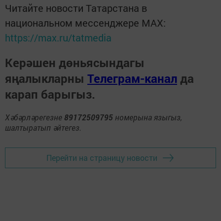
Читайте новости Татарстана в
национальном мессенджере MАХ:
https://max.ru/tatmedia
Керәшен дөньясындагы
яңалыкларны
Телеграм-канал
да
карап барыгыз.
Хәбәрләрегезне
89172509795
номерына языгыз,
шалтыратып әйтегез.
Перейти на страницу новости