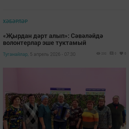
ХӘБӘРЛӘР
«Җырдан дәрт алып»: Сәвәләйдә
волонтерлар эше туктамый
Туганайлар,
5 апрель 2026 - 07:30
232
0
0