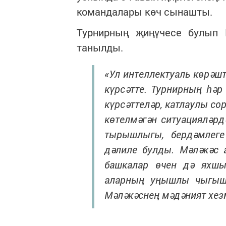
командалары көч сынашты.
Турнирның җиңүчесе булып 
танылды.
«Ул интеллектуаль көрәш
күрсәтте. Турнирның һәр
күрсәттеләр, катлаулы сор
көтелмәгән ситуацияләр
тырышлыгы, бердәмлеге
дәлиле булды. Мәләкәс
башкалар өчен дә яхшы
аларның уңышлы чыгышл
Мәләкәснең мәдәният хез