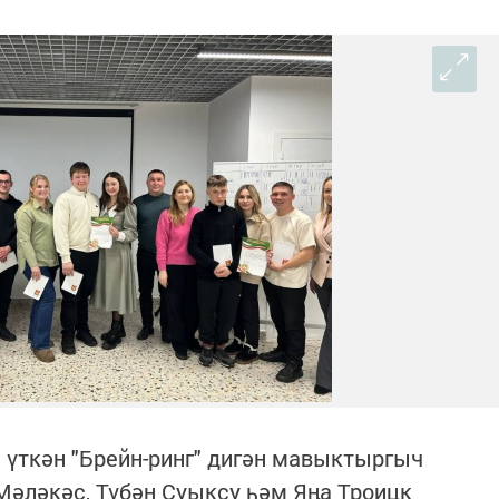
 үткән "Брейн-ринг" дигән мавыктыргыч
Мәләкәс, Түбән Суыксу һәм Яңа Троицк