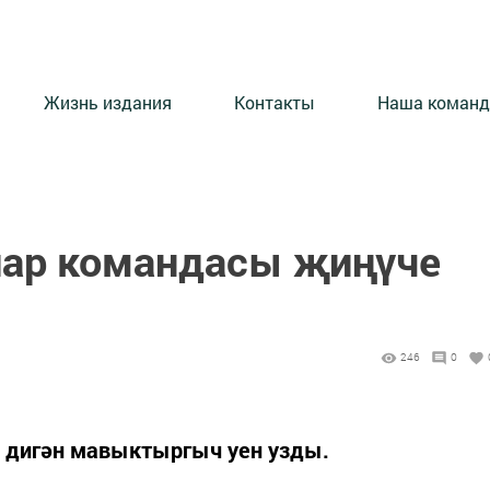
Жизнь издания
Контакты
Наша команд
лар командасы җиңүче
246
0
» дигән мавыктыргыч уен узды.