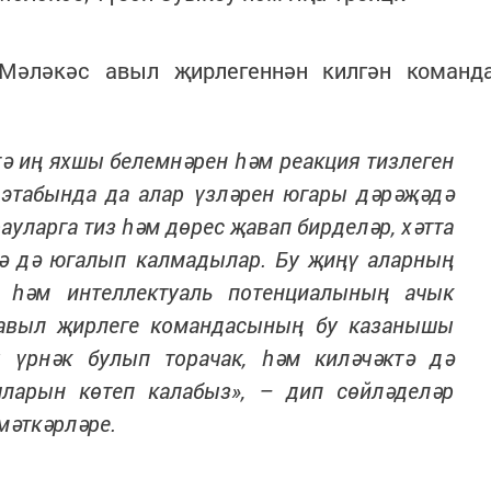
Мәләкәс авыл җирлегеннән килгән команд
тә иң яхшы белемнәрен һәм реакция тизлеген
 этабында да алар үзләрен югары дәрәҗәдә
ауларга тиз һәм дөрес җавап бирделәр, хәтта
дә дә югалып калмадылар. Бу җиңү аларның
 һәм интеллектуаль потенциалының ачык
 авыл җирлеге командасының бу казанышы
 үрнәк булып торачак, һәм киләчәктә дә
арын көтеп калабыз», – дип сөйләделәр
мәткәрләре.