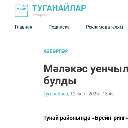
ТУГАНАЙЛАР
Татарстан
Главная
Подписка
Рекламодателям
ХӘБӘРЛӘР
Мәләкәс уенчы
булды
Туганайлар,
12 март 2026 - 13:45
Тукай районында «Брейн-ринг