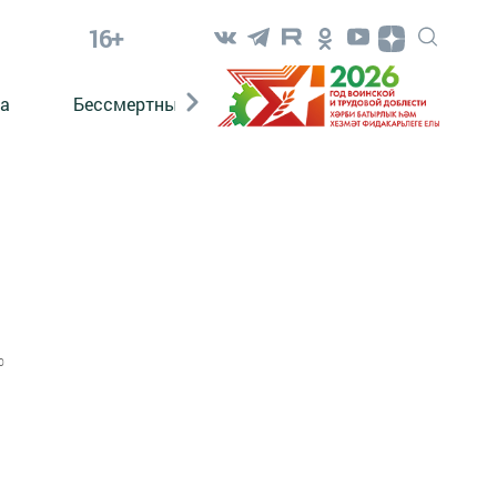
16+
а
Бессмертный полк. Кряшены
0