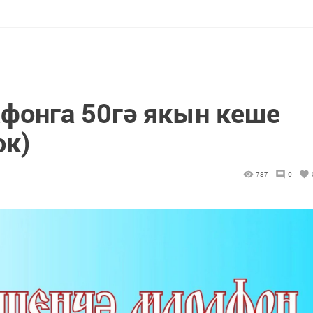
фонга 50гә якын кеше
ок)
787
0