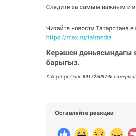
Следите за самым важным и 
Читайте новости Татарстана 
https://max.ru/tatmedia
Керәшен дөньясындагы
барыгыз.
Хәбәрләрегезне
89172509795
номерына 
Оставляйте реакции