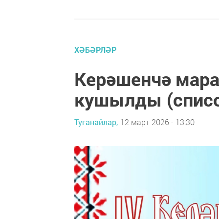
ХӘБӘРЛӘР
Керәшенчә мара
кушылды (спис
Туганайлар,
12 март 2026 - 13:30