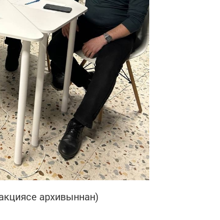
дакциясе архивыннан)