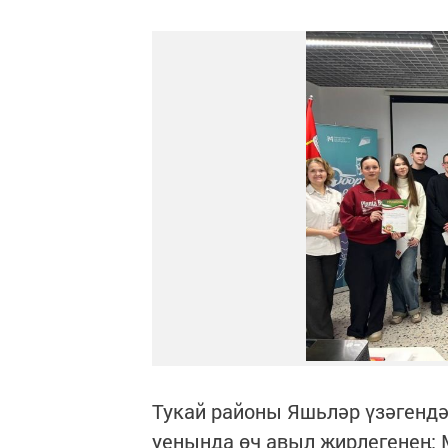
Тукай районы Яшьләр үзәгендә
уенында өч авыл җирлегенең: 