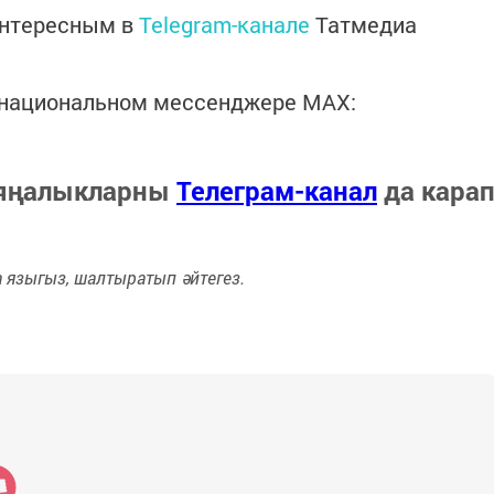
интересным в
Telegram-канале
Татмедиа
в национальном мессенджере MАХ:
 яңалыкларны
Телеграм-канал
да кара
языгыз, шалтыратып әйтегез.