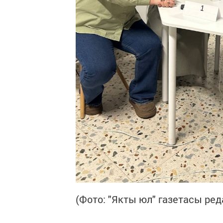
(Фото: "Якты юл" газетасы ре