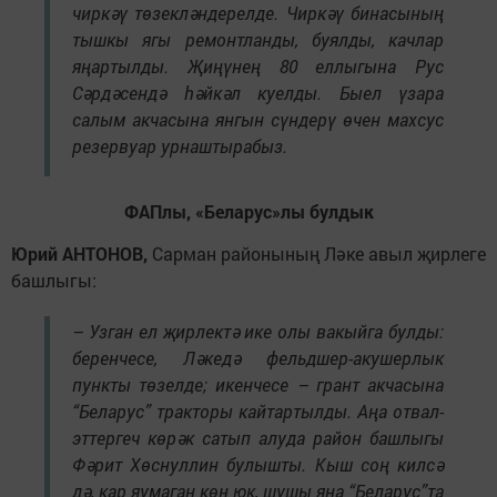
чиркәү төзекләндерелде. Чиркәү бинасының
тышкы ягы ремонтланды, буялды, качлар
яңартылды. Җиңүнең 80 еллыгына Рус
Сәрдәсендә һәйкәл куелды. Быел үзара
салым акчасына янгын сүндерү өчен махсус
резервуар урнаштырабыз.
ФАПлы,
«Беларус»лы булдык
Юрий АНТОНОВ,
Сарман районының Ләке авыл җирлеге
башлыгы:
– Узган ел җирлектә ике олы вакыйга булды:
беренчесе, Ләкедә фельдшер-акушерлык
пункты төзелде; икенчесе – грант акчасына
“Беларус” тракторы кайтартылды. Аңа отвал-
эттергеч көрәк сатып алуда район башлыгы
Фәрит Хөснуллин булышты. Кыш соң килсә
дә, кар яумаган көн юк, шушы яңа “Беларус”та