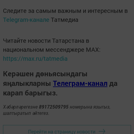
Следите за самым важным и интересным в
Telegram-канале
Татмедиа
Читайте новости Татарстана в
национальном мессенджере MАХ:
https://max.ru/tatmedia
Керәшен дөньясындагы
яңалыкларны
Телеграм-канал
да
карап барыгыз.
Хәбәрләрегезне
89172509795
номерына языгыз,
шалтыратып әйтегез.
Перейти на страницу новости