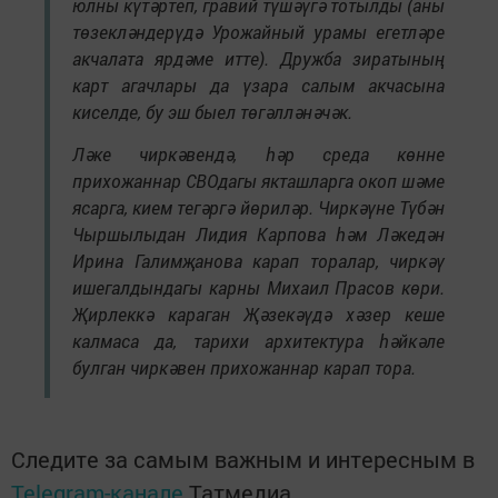
юлны күтәртеп, гравий түшәүгә тотылды (аны
төзекләндерүдә Урожайный урамы егетләре
акчалата ярдәме итте). Дружба зиратының
карт агачлары да үзара салым акчасына
киселде, бу эш быел төгәлләнәчәк.
Ләке чиркәвендә, һәр среда көнне
прихожаннар СВОдагы якташларга окоп шәме
ясарга, кием тегәргә йөриләр. Чиркәүне Түбән
Чыршылыдан Лидия Карпова һәм Ләкедән
Ирина Галимҗанова карап торалар, чиркәү
ишегалдындагы карны Михаил Прасов көри.
Җирлеккә караган Җәзекәүдә хәзер кеше
калмаса да, тарихи архитектура һәйкәле
булган чиркәвен прихожаннар карап тора.
Следите за самым важным и интересным в
Telegram-канале
Татмедиа