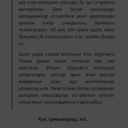
алу өчен материал алынды, бу эш тә җиренә
җиткерелде. Бөек Ватан сугышында
катнашканнар истәлегенә авыл җирлегендә
куелган хәтер стендының тирә-ягын
төзекләндерү 160 мең 684 сумга төште. Бөек
Җиңүнең 80 еллыгындагы олы эшебез булды
ул.
Быел үзара салым акчасына Олы Шүрнәктә
Ленин урамы юлын тигезләп, вак таш
җәеләчәк. Югары Шүрнәктә көнкүреш
калдыклары, чүп-чар җыю өчен махсус
мәйданчык ясап, аңа контейнерлар
урнаштырыла. Үмәктә Бөек Ватан сугышында
катншкан авылдашлар истәлегенә куелган
стенд янын төзекләндерергә җыенабыз.
Күл, тренажерлар, юл...