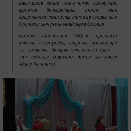
вакытында көнне төнгә ялгап эшләүләре,
фронтка булышулары, нинди генә
авырлыклар, югалтулар килсә дә чыдам, нык
булулары жинүне якынайтырга булыша.
Бәйрәм концертына СВОдан яраланып
кайткан егетләребез, аларның әти-әнилэре
дә тамашачы буларак чакырылган иде», —
дип сөйләде мәдәният йорты җитәкчесе
Айдар Маннапов.