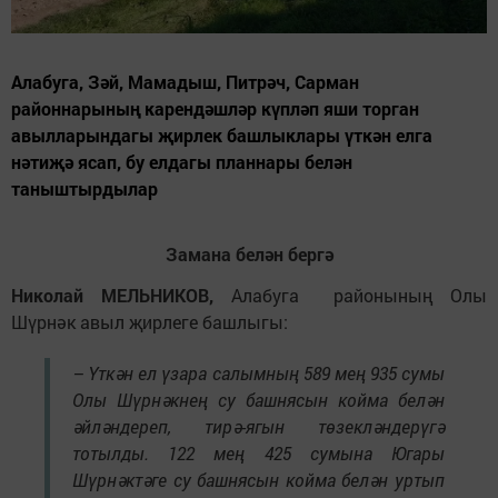
Алабуга, Зәй, Мамадыш, Питрәч, Сарман
районнарының карендәшләр күпләп яши торган
авылларындагы җирлек башлыклары үткән елга
нәтиҗә ясап, бу елдагы планнары белән
таныштырдылар
Замана белән бергә
Николай МЕЛЬНИКОВ,
Алабуга районының Олы
Шүрнәк авыл җирлеге башлыгы:
– Үткән ел үзара салымның 589 мең 935 сумы
Олы Шүрнәкнең су башнясын койма белән
әйләндереп, тирә-ягын төзекләндерүгә
тотылды. 122 мең 425 сумына Югары
Шүрнәктәге су башнясын койма белән уртып