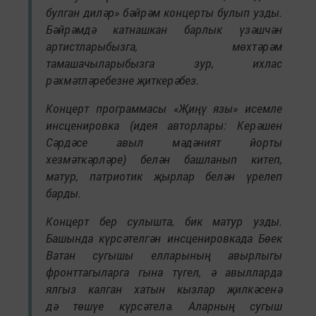
булган диләр» бәйрәм концерты булып узды.
Бәйрәмдә катнашкан барлык үзәшчән
артистларыбызга, мөхтәрәм
тамашачыларыбызга зур, ихлас
рәхмәтләребезне җиткерәбез.
Концерт программасы «Җиңү язы» исемле
инсценировка (идея авторлары: Керәшен
Сәрдәсе авыл мәдәният йорты
хезмәткәрләре) белән башланып китеп,
матур, патриотик җырлар белән үрелеп
барды.
Концерт бер сулышта, бик матур узды.
Башында күрсәтелгән инсценировкада Бөек
Ватан сугышы елларының авырлыгы
фронттагыларга гына түгел, ә авылларда
ялгыз калган хатын кызлар җилкәсенә
дә төшүе күрсәтелә. Аларның сугыш