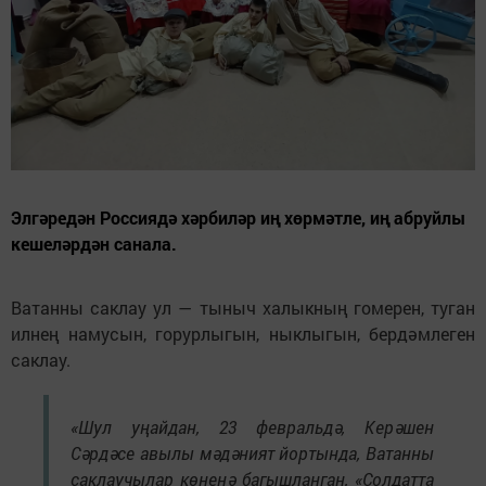
Элгәредән Россиядә хәрбиләр иң хөрмәтле, иң абруйлы
кешеләрдән санала.
Ватанны саклау ул — тыныч халыкның гомерен, туган
илнең намусын, горурлыгын, ныклыгын, бердәмлеген
саклау.
«Шул уңайдан, 23 февральдә, Керәшен
Сәрдәсе авылы мәдәният йортында, Ватанны
саклаучылар көненә багышланган, «Солдатта