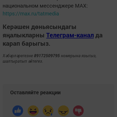
национальном мессенджере MАХ:
https://max.ru/tatmedia
Керәшен дөньясындагы
яңалыкларны
Телеграм-канал
да
карап барыгыз.
Хәбәрләрегезне
89172509795
номерына языгыз,
шалтыратып әйтегез.
Оставляйте реакции