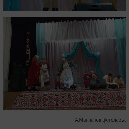
А.Маннапов фотолары.