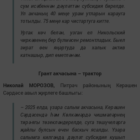
сум исәбеннән дәүләттән субсидия бирелде.
Ул акчаның 40 меңе урам утларын карауга
тотылды. 75 меңе кар чистартуга китте.
Уртак көч белән, узган ел Никольский
чиркәвенең бер бүлмәсен ремонтладык. Быел
зират өен яңартуда да халык актив
катнашыр, дип өметләнәм.
Грант акчасына – трактор
Николай МОРОЗОВ,
Питрәч районының Керәшен
Сәрдәсе авыл җирлеге башлыгы:
– 2025 елда, үзара салым акчасына, Керәшен
Сәрдәсендә һәм Көлкәмәрдә чишмәләрнең
тирә-ягы төзекләндерелде, суга төшүчеләргә
җайлы булсын өчен баскыч ясалды. Үзара
салымга килгәндә, дәүләт субсидия кушып