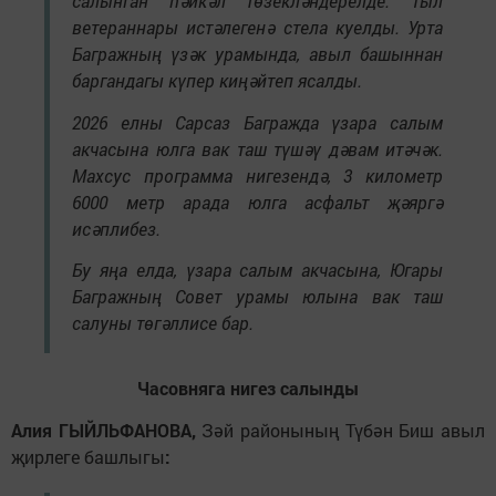
салынган һәйкәл төзекләндерелде. Тыл
ветераннары истәлегенә стела куелды. Урта
Багражның үзәк урамында, авыл башыннан
баргандагы күпер киңәйтеп ясалды.
2026 елны Сарсаз Багражда үзара салым
акчасына юлга вак таш түшәү дәвам итәчәк.
Махсус программа нигезендә, 3 километр
6000 метр арада юлга асфальт җәяргә
исәплибез.
Бу яңа елда, үзара салым акчасына, Югары
Багражның Совет урамы юлына вак таш
салуны төгәллисе бар.
Часовняга нигез салынды
Алия ГЫЙЛЬФАНОВА,
Зәй районының Түбән Биш авыл
җирлеге башлыгы
: