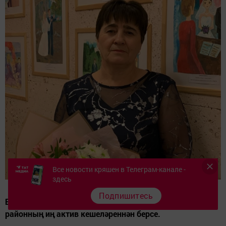
Все новости кряшен в Телеграм-канале -
здесь
Подпишитесь
Бирдебәк авыл клубы мөдире Евдокия Толстова –
районның иң актив кешеләреннән берсе.