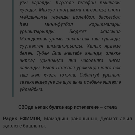
уты каралды. Кәрәзле телефон вышкасы
куелды. Махсус программа нигезендә, спорт
мәйданчыгы төзелде: волейбол, баскетбол
һәм мини-футбол корылмалары
урнаштырылды. Бюджет акчасына
Молодежная урамы юлына вак таш түшәлде,
суүткәргеч алмаштырылды. Халык ярдәме
белән, Түбән Биш мәктәбе янында, элекке
чиркәү урынында яңа часовняга нигез
салынды. Быел Полевая урамында юлга вак
таш җәю күздә тотыла. Сабантуй урынын
төзекләндерүне дә шул акча исәбенә эшләргә
уйлыйбыз.
СВОда һәлак булганнар истәлегенә – стела
Радик ЕФИМОВ,
Мамадыш районының Дүсмәт авыл
җирлеге башлыгы: