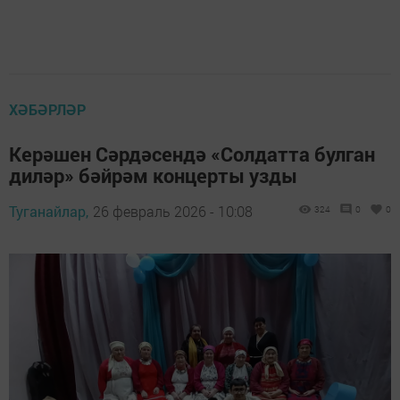
ХӘБӘРЛӘР
Керәшен Сәрдәсендә «Солдатта булган
диләр» бәйрәм концерты узды
Туганайлар,
26 февраль 2026 - 10:08
324
0
0