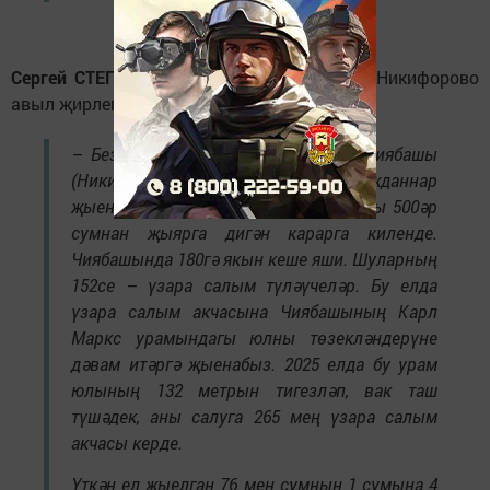
Зират өе яңартылачак
Сергей СТЕПАНОВ,
Мамадыш районының Никифорово
авыл җирлеге башлыгы:
– Безнең җирлектә ике авыл бар: Чиябашы
(Никифорово) һәм Сәртәк. Гражданнар
җыенында бу ел өчен үзара салымны 500әр
сумнан җыярга дигән карарга киленде.
Чиябашында 180гә якын кеше яши. Шуларның
152се – үзара салым түләүчеләр. Бу елда
үзара салым акчасына Чиябашының Карл
Маркс урамындагы юлны төзекләндерүне
дәвам итәргә җыенабыз. 2025 елда бу урам
юлының 132 метрын тигезләп, вак таш
түшәдек, аны салуга 265 мең үзара салым
акчасы керде.
Үткән ел җыелган 76 мең сумның 1 сумына 4