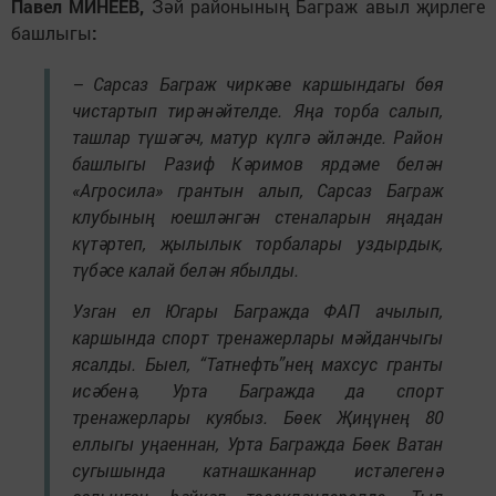
Павел МИНЕЕВ,
Зәй районының Баграж авыл җирлеге
башлыгы
:
– Сарсаз Баграж чиркәве каршындагы бөя
чистартып тирәнәйтелде. Яңа торба салып,
ташлар түшәгәч, матур күлгә әйләнде. Район
башлыгы Разиф Кәримов ярдәме белән
«Агросила» грантын алып, Сарсаз Баграж
клубының юешләнгән стеналарын яңадан
күтәртеп, җылылык торбалары уздырдык,
түбәсе калай белән ябылды.
Узган ел Югары Багражда ФАП ачылып,
каршында спорт тренажерлары мәйданчыгы
ясалды. Быел, “Татнефть”нең махсус гранты
исәбенә, Урта Багражда да спорт
тренажерлары куябыз. Бөек Җиңүнең 80
еллыгы уңаеннан, Урта Багражда Бөек Ватан
сугышында катнашканнар истәлегенә