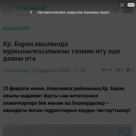
ТУГАНАЙЛАР
16+
3
Автоматическое закрытие баннера через
Татарстан
ХӘБӘРЛӘР
Кр. Баран авылында
куркынычсызлыкны тәэмин итү эше
дәвам итә
Туганайлар,
26 февраль 2026 - 11:30
345
0
0
25 февраль көнне, Алексеевск районының Кр. Баран
авылы мәдәният йорты һәм китапханәсе
хезмәткәрләре бик мөһим эш башкардылар –
авылдагы янгын гидрантларын кардан чистарттылар!