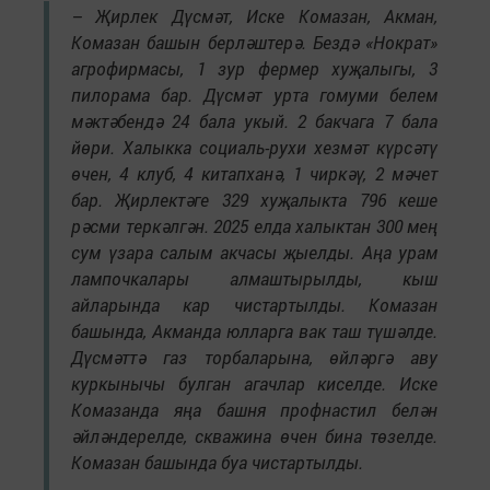
– Җирлек Дүсмәт, Иске Комазан, Акман,
Комазан башын берләштерә. Бездә «Нократ»
агрофирмасы, 1 зур фермер хуҗалыгы, 3
пилорама бар. Дүсмәт урта гомуми белем
мәктәбендә 24 бала укый. 2 бакчага 7 бала
йөри. Халыкка социаль-рухи хезмәт күрсәтү
өчен, 4 клуб, 4 китапханә, 1 чиркәү, 2 мәчет
бар. Җирлектәге 329 хуҗалыкта 796 кеше
рәсми теркәлгән. 2025 елда халыктан 300 мең
сум үзара салым акчасы җыелды. Аңа урам
лампочкалары алмаштырылды, кыш
айларында кар чистартылды. Комазан
башында, Акманда юлларга вак таш түшәлде.
Дүсмәттә газ торбаларына, өйләргә аву
куркынычы булган агачлар киселде. Иске
Комазанда яңа башня профнастил белән
әйләндерелде, скважина өчен бина төзелде.
Комазан башында буа чистартылды.