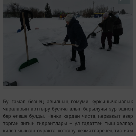
Бу гамәл безнең авылның гомуми куркынычсызлык
чараларын арттыру буенча алып барылучы зур эшнең
бер өлеше булды. Чөнки кардан чиста, һәрвакыт әзер
торган янгын гидрантлары – ул гадәттән тыш хәлләр
килеп чыккан очракта коткару хезмәтләренең тиз һәм