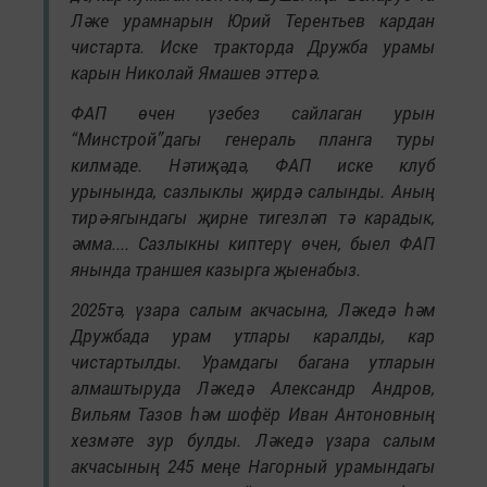
Ләке урамнарын Юрий Терентьев кардан
чистарта. Иске тракторда Дружба урамы
карын Николай Ямашев эттерә.
ФАП өчен үзебез сайлаган урын
“Минстрой”дагы генераль планга туры
килмәде. Нәтиҗәдә, ФАП иске клуб
урынында, сазлыклы җирдә салынды. Аның
тирә-ягындагы җирне тигезләп тә карадык,
әмма.... Сазлыкны киптерү өчен, быел ФАП
янында траншея казырга җыенабыз.
2025тә, үзара салым акчасына, Ләкедә һәм
Дружбада урам утлары каралды, кар
чистартылды. Урамдагы багана утларын
алмаштыруда Ләкедә Александр Андров,
Вильям Тазов һәм шофёр Иван Антоновның
хезмәте зур булды. Ләкедә үзара салым
акчасының 245 меңе Нагорный урамындагы