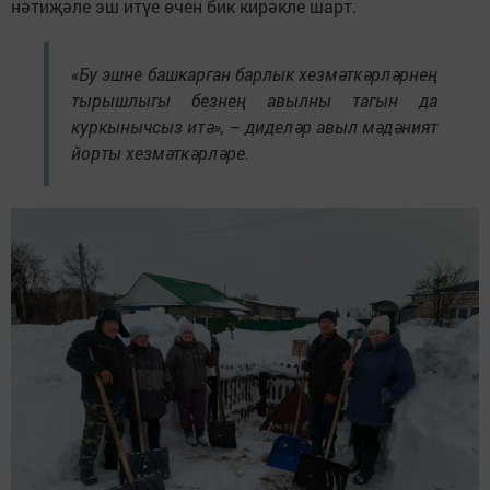
нәтиҗәле эш итүе өчен бик кирәкле шарт.
«Бу эшне башкарган барлык хезмәткәрләрнең
тырышлыгы безнең авылны тагын да
куркынычсыз итә», – диделәр авыл мәдәният
йорты хезмәткәрләре.