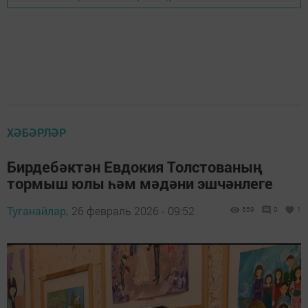
ХӘБӘРЛӘР
Бирдебәктән Евдокия Толстованың
тормыш юлы һәм мәдәни эшчәнлеге
Туганайлар,
26 февраль 2026 - 09:52
559
0
1