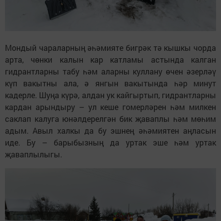
Мондый чараларның әһәмияте бигрәк тә кышкы чорда
арта, чөнки калын кар катламы астында калган
гидрантларны табу һәм аларны куллану өчен әзерләү
күп вакытны ала, ә янгын вакытында һәр минут
кадерле. Шуңа күрә, алдан ук кайгыртып, гидрантларны
кардан арындыру – ул кеше гомерләрен һәм милкен
саклап калуга юнәлдерелгән бик җаваплы һәм мөһим
адым. Авыл халкы да бу эшнең әһәмиятен аңласын
иде. Бу – барыбызның да уртак эше һәм уртак
җаваплылыгы.