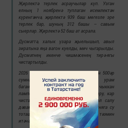
Җирлектә терлек асраучылар күп. Узган
елның 1 ноябренә туплаган исемлектән
күренгәнчә, җирлектә 939 баш мөгезле эре
терлек бар, шуның 312 башы – савым
сыерлар. Җирлектә 52 баш ат асрала.
Дүсмәттә, халык үзара җыелышып, авыл
зиратына яңа вагон куелды, мич чыгарылды.
Дүсмәтнең икенче чишмәсенең тирә-ягы
чистартылды.
2026 елда салым акчасы бер кешедән 500әр
сумнан җыела. Бу акчага урам
баганаларындагы янып чыккан
лампочкаларны яңаларына алмаштыру, кар
чистарту күздә тотыла. Акманда юл салу
дәвам итә. Иске Комазанда яңа башняга су
тоташтырып, халыкны су белән тәэмин
итәчәкбез.