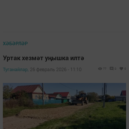
ХӘБӘРЛӘР
Уртак хезмәт уңышка илтә
Туганайлар,
26 февраль 2026 - 11:10
77
0
0