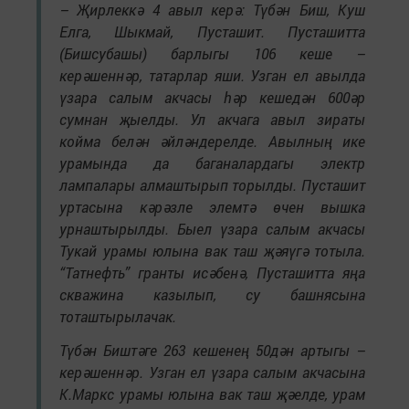
– Җирлеккә
4 авыл керә: Түбән Биш, Куш
Елга, Шыкмай, Пусташит. Пусташитта
(Бишсубашы) барлыгы 106 кеше –
керәшеннәр, татарлар яши. Узган ел авылда
үзара салым акчасы һәр кешедән 600әр
сумнан җыелды. Ул акчага авыл зираты
койма белән әйләндерелде. Авылның ике
урамында да баганалардагы электр
лампалары алмаштырып торылды. Пусташит
уртасына кәрәзле элемтә өчен вышка
урнаштырылды. Быел үзара салым акчасы
Тукай урамы юлына вак таш җәяүгә тотыла.
“Татнефть” гранты исәбенә, Пусташитта яңа
скважина казылып, су башнясына
тоташтырылачак.
Түбән Биштәге 263 кешенең 50дән артыгы –
керәшеннәр. Узган ел үзара салым акчасына
К.Маркс урамы юлына вак таш җәелде, урам