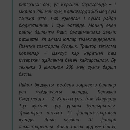
биргәннән соң, ул Керәшен Сәрдәсендә – 1
милион 295 мең сум, Көлкәмәрдә 305 мең сум
тәшкил итте. Һәр җыелган 1 сумга район
бюджетыннан 1 сум өстәлде. Моның өчен
район башлыгы Рәис Сөләймановка халык
рәхмәтле. Ул акчага юллар төзекләндерелде.
Грантка тракторлы булдык. Трактор тагылма
кораллар – махсус кар көрәткеч һәм
күтәрткеч җайланма белән кайтартылды. Бу
техника 3 миллион 200 мең сумга барып
басты.
Район бюджеты исәбенә җирлектә балалар
уен мәйданчыгы ясалды, Керәшен
Сәрдәсендә – 2, Көлкәмәрдә һәм Иксуарда
1әр чүп-чар түгү урыны булдырылды.
Урамнарда өстәмә 12 фонарь-яктырткыч
куелды. Янып чыккан 10 фонарь
алмаштырылды. Авыл халкы ярдәме белән,