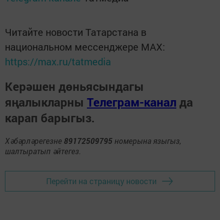
Читайте новости Татарстана в
национальном мессенджере MАХ:
https://max.ru/tatmedia
Керәшен дөньясындагы
яңалыкларны
Телеграм-канал
да
карап барыгыз.
Хәбәрләрегезне
89172509795
номерына языгыз,
шалтыратып әйтегез.
Перейти на страницу новости