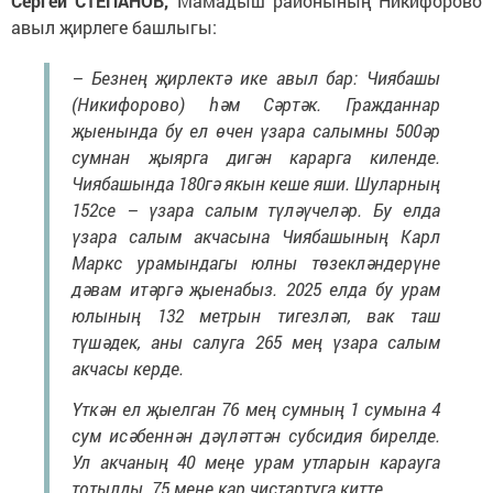
Сергей СТЕПАНОВ,
Мамадыш районының Никифорово
авыл җирлеге башлыгы:
– Безнең җирлектә ике авыл бар: Чиябашы
(Никифорово) һәм Сәртәк. Гражданнар
җыенында бу ел өчен үзара салымны 500әр
сумнан җыярга дигән карарга киленде.
Чиябашында 180гә якын кеше яши. Шуларның
152се – үзара салым түләүчеләр. Бу елда
үзара салым акчасына Чиябашының Карл
Маркс урамындагы юлны төзекләндерүне
дәвам итәргә җыенабыз. 2025 елда бу урам
юлының 132 метрын тигезләп, вак таш
түшәдек, аны салуга 265 мең үзара салым
акчасы керде.
Үткән ел җыелган 76 мең сумның 1 сумына 4
сум исәбеннән дәүләттән субсидия бирелде.
Ул акчаның 40 меңе урам утларын карауга
тотылды. 75 меңе кар чистартуга китте.