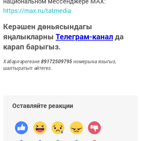
национальном мессенджере MАХ:
https://max.ru/tatmedia
Керәшен дөньясындагы
яңалыкларны
Телеграм-канал
да
карап барыгыз.
Хәбәрләрегезне
89172509795
номерына языгыз,
шалтыратып әйтегез.
Оставляйте реакции