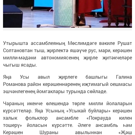
Утырышта ассамблеяның Мөслимдәге вәкиле Рушат
Солтановтан тыш, җирлектә яшәүче рус, мари, керәшен
милли-мәдәни автономиясенең җирле җитәкчеләре
чыгыш ясады.
Яңа Усы авыл җирлеге башлыгы Галина
Романова район керәшеннәренең иҗтимагый оешмасы
эшчәнлегенең йомгаклары турында сөйләде.
Чараның икенче өлешендә төрле милли йолаларын
күрсәттеләр. Яңа Усының «Усыкай буйлары» керәшен
халык фольклор ансамбле «Покрауда килен
тошерү» йоласын күрсәтте. Әлеге ансамбль һәм
Керәшен Шураны авылыннан «Җәш