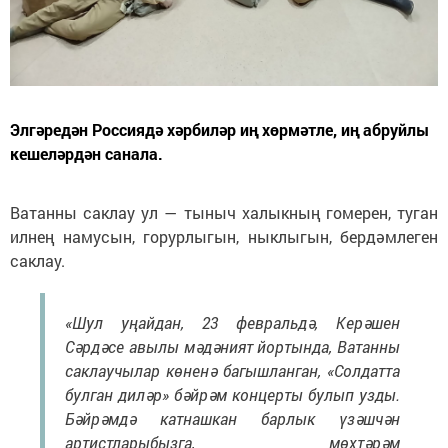
Элгәредән Россиядә хәрбиләр иң хөрмәтле, иң абруйлы
кешеләрдән санала.
Ватанны саклау ул — тыныч халыкның гомерен, туган
илнең намусын, горурлыгын, ныклыгын, бердәмлеген
саклау.
«Шул уңайдан, 23 февральдә, Керәшен
Сәрдәсе авылы мәдәният йортында, Ватанны
саклаучылар көненә багышланган, «Солдатта
булган диләр» бәйрәм концерты булып узды.
Бәйрәмдә катнашкан барлык үзәшчән
артистларыбызга, мөхтәрәм