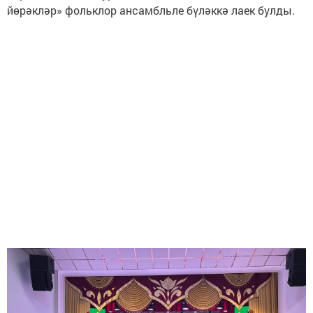
йөрәкләр» фольклор ансамбльле бүләккә лаек булды.