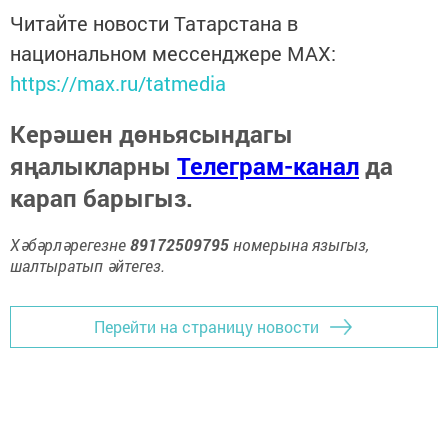
Читайте новости Татарстана в
национальном мессенджере MАХ:
https://max.ru/tatmedia
Керәшен дөньясындагы
яңалыкларны
Телеграм-канал
да
карап барыгыз.
Хәбәрләрегезне
89172509795
номерына языгыз,
шалтыратып әйтегез.
Перейти на страницу новости