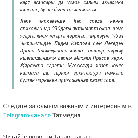
карт агачлары да үзара салым акчасына
киселде, бу эш быел төгәлләнәчәк.
Ләке чиркәвендә, һәр среда көнне
прихожаннар СВОдагы якташларга окоп шәме
ясарга, кием тегәргә йөриләр. Чиркәүне Түбән
Чыршылыдан Лидия Карпова һәм Ләкедән
Ирина Галимҗанова карап торалар, чиркәү
ишегалдындагы карны Михаил Прасов көри.
Җирлеккә караган Җәзекәүдә хәзер кеше
калмаса да, тарихи архитектура һәйкәле
булган чиркәвен прихожаннар карап тора.
Следите за самым важным и интересным в
Telegram-канале
Татмедиа
Читайте новости Татарстана в