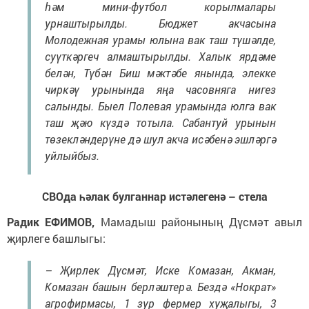
һәм мини-футбол корылмалары
урнаштырылды. Бюджет акчасына
Молодежная урамы юлына вак таш түшәлде,
суүткәргеч алмаштырылды. Халык ярдәме
белән, Түбән Биш мәктәбе янында, элекке
чиркәү урынында яңа часовняга нигез
салынды. Быел Полевая урамында юлга вак
таш җәю күздә тотыла. Сабантуй урынын
төзекләндерүне дә шул акча исәбенә эшләргә
уйлыйбыз.
СВОда һәлак булганнар истәлегенә – стела
Радик ЕФИМОВ,
Мамадыш районының Дүсмәт авыл
җирлеге башлыгы:
– Җирлек Дүсмәт, Иске Комазан, Акман,
Комазан башын берләштерә. Бездә «Нократ»
агрофирмасы, 1 зур фермер хуҗалыгы, 3