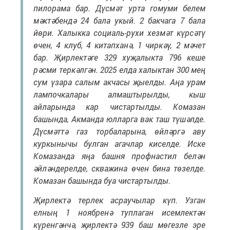
пилорама бар. Дүсмәт урта гомуми белем
мәктәбендә 24 бала укый. 2 бакчага 7 бала
йөри. Халыкка социаль-рухи хезмәт күрсәтү
өчен, 4 клуб, 4 китапханә, 1 чиркәү, 2 мәчет
бар. Җирлектәге 329 хуҗалыкта 796 кеше
рәсми теркәлгән. 2025 елда халыктан 300 мең
сум үзара салым акчасы җыелды. Аңа урам
лампочкалары алмаштырылды, кыш
айларында кар чистартылды. Комазан
башында, Акманда юлларга вак таш түшәлде.
Дүсмәттә газ торбаларына, өйләргә аву
куркынычы булган агачлар киселде. Иске
Комазанда яңа башня профнастил белән
әйләндерелде, скважина өчен бина төзелде.
Комазан башында буа чистартылды.
Җирлектә терлек асраучылар күп. Узган
елның 1 ноябренә туплаган исемлектән
күренгәнчә, җирлектә 939 баш мөгезле эре