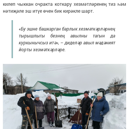
килеп чыккан очракта коткару хезмәтләренең тиз һәм
нәтиҗәле эш итүе өчен бик кирәкле шарт.
«Бу эшне башкарган барлык хезмәткәрләрнең
тырышлыгы безнең авылны тагын да
куркынычсыз итә», – диделәр авыл мәдәният
йорты хезмәткәрләре.