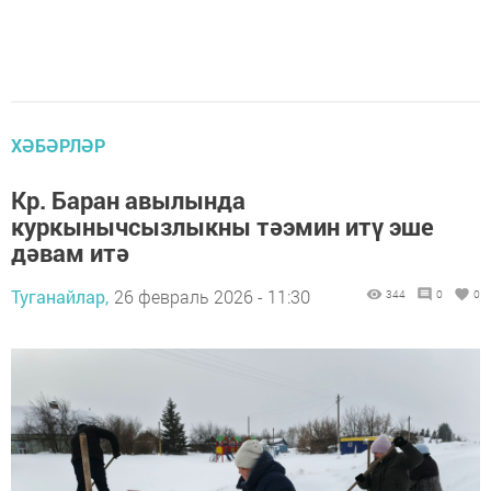
ХӘБӘРЛӘР
Кр. Баран авылында
куркынычсызлыкны тәэмин итү эше
дәвам итә
Туганайлар,
26 февраль 2026 - 11:30
344
0
0