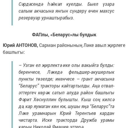
Сәрдәсендә һәйкәл куелды. Быел үзара
салым акчасына янгын сүндерү өчен махсус
резервуар урнаштырабыз.
ФАПлы,
«Беларус»лы булдык
Юрий АНТОНОВ,
Сарман районының Ләке авыл җирлеге
башлыгы:
– Узган ел җирлектә ике олы вакыйга булды:
беренчесе, Ләкедә фельдшер-акушерлык
пункты төзелде; икенчесе – грант акчасына
“Беларус” тракторы кайтартылды. Аңа отвал-
эттергеч көрәк сатып алуда район башлыгы
Фәрит Хөснуллин булышты. Кыш соң килсә
дә, кар яумаган көн юк, шушы яңа “Беларус”та
Ләке урамнарын Юрий Терентьев кардан
чистарта. Иске тракторда Дружба урамы
карын Николай Ямашев эттерә.