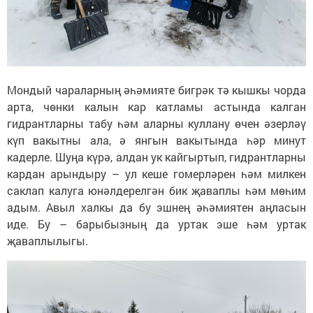
Мондый чараларның әһәмияте бигрәк тә кышкы чорда
арта, чөнки калын кар катламы астында калган
гидрантларны табу һәм аларны куллану өчен әзерләү
күп вакытны ала, ә янгын вакытында һәр минут
кадерле. Шуңа күрә, алдан ук кайгыртып, гидрантларны
кардан арындыру – ул кеше гомерләрен һәм милкен
саклап калуга юнәлдерелгән бик җаваплы һәм мөһим
адым. Авыл халкы да бу эшнең әһәмиятен аңласын
иде. Бу – барыбызның да уртак эше һәм уртак
җаваплылыгы.