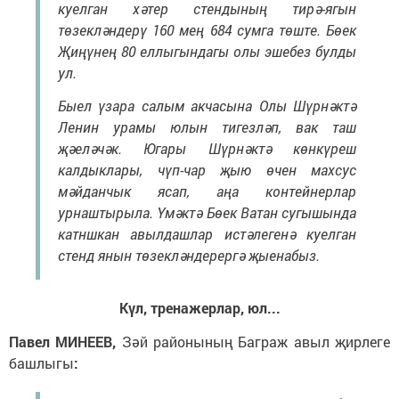
куелган хәтер стендының тирә-ягын
төзекләндерү 160 мең 684 сумга төште. Бөек
Җиңүнең 80 еллыгындагы олы эшебез булды
ул.
Быел үзара салым акчасына Олы Шүрнәктә
Ленин урамы юлын тигезләп, вак таш
җәеләчәк. Югары Шүрнәктә көнкүреш
калдыклары, чүп-чар җыю өчен махсус
мәйданчык ясап, аңа контейнерлар
урнаштырыла. Үмәктә Бөек Ватан сугышында
катншкан авылдашлар истәлегенә куелган
стенд янын төзекләндерергә җыенабыз.
Күл, тренажерлар, юл...
Павел МИНЕЕВ,
Зәй районының Баграж авыл җирлеге
башлыгы
: