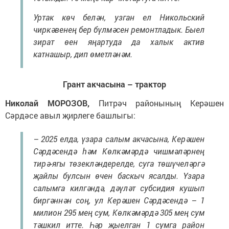
Уртак көч белән, узган ел Никольский
чиркәвенең бер бүлмәсен ремонтладык. Быел
зират өен яңартуда да халык актив
катнашыр, дип өметләнәм.
Грант акчасына – трактор
Николай МОРОЗОВ,
Питрәч районының Керәшен
Сәрдәсе авыл җирлеге башлыгы:
– 2025 елда, үзара салым акчасына, Керәшен
Сәрдәсендә һәм Көлкәмәрдә чишмәләрнең
тирә-ягы төзекләндерелде, суга төшүчеләргә
җайлы булсын өчен баскыч ясалды. Үзара
салымга килгәндә, дәүләт субсидия кушып
биргәннән соң, ул Керәшен Сәрдәсендә – 1
милион 295 мең сум, Көлкәмәрдә 305 мең сум
тәшкил итте. Һәр җыелган 1 сумга район