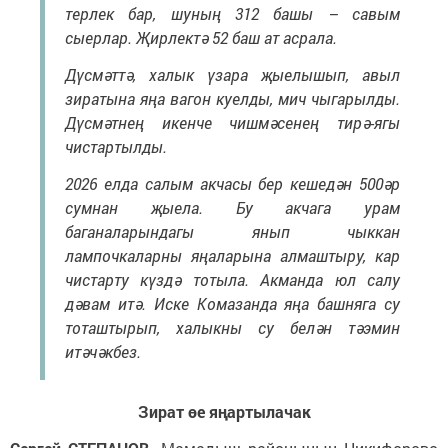
терлек бар, шуның 312 башы – савым
сыерлар. Җирлектә 52 баш ат асрала.
Дүсмәттә, халык үзара җыелышып, авыл
зиратына яңа вагон куелды, мич чыгарылды.
Дүсмәтнең икенче чишмәсенең тирә-ягы
чистартылды.
2026 елда салым акчасы бер кешедән 500әр
сумнан җыела. Бу акчага урам
баганаларындагы янып чыккан
лампочкаларны яңаларына алмаштыру, кар
чистарту күздә тотыла. Акманда юл салу
дәвам итә. Иске Комазанда яңа башняга су
тоташтырып, халыкны су белән тәэмин
итәчәкбез.
Зират өе яңартылачак