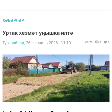
ХӘБӘРЛӘР
Уртак хезмәт уңышка илтә
Туганайлар,
26 февраль 2026 - 11:10
76
0
0