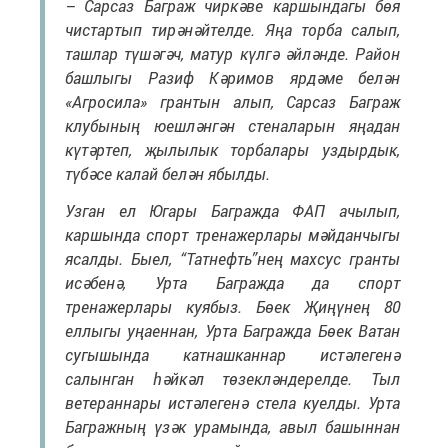
– Сарсаз Баграж чиркәве каршындагы бөя
чистартып тирәнәйтелде. Яңа торба салып,
ташлар түшәгәч, матур күлгә әйләнде. Район
башлыгы Разиф Кәримов ярдәме белән
«Агросила» грантын алып, Сарсаз Баграж
клубының юешләнгән стеналарын яңадан
күтәртеп, җылылык торбалары уздырдык,
түбәсе калай белән ябылды.
Узган ел Югары Багражда ФАП ачылып,
каршында спорт тренажерлары мәйданчыгы
ясалды. Быел, “Татнефть”нең махсус гранты
исәбенә, Урта Багражда да спорт
тренажерлары куябыз. Бөек Җиңүнең 80
еллыгы уңаеннан, Урта Багражда Бөек Ватан
сугышында катнашканнар истәлегенә
салынган һәйкәл төзекләндерелде. Тыл
ветераннары истәлегенә стела куелды. Урта
Багражның үзәк урамында, авыл башыннан