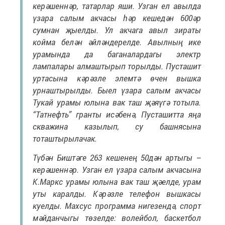
керәшеннәр, татарлар яши. Узган ел авылда
үзара салым акчасы һәр кешедән 600әр
сумнан җыелды. Ул акчага авыл зираты
койма белән әйләндерелде. Авылның ике
урамында да баганалардагы электр
лампалары алмаштырып торылды. Пусташит
уртасына кәрәзле элемтә өчен вышка
урнаштырылды. Быел үзара салым акчасы
Тукай урамы юлына вак таш җәяүгә тотыла.
“Татнефть” гранты исәбенә, Пусташитта яңа
скважина казылып, су башнясына
тоташтырылачак.
Түбән Биштәге 263 кешенең 50дән артыгы –
керәшеннәр. Узган ел үзара салым акчасына
К.Маркс урамы юлына вак таш җәелде, урам
уты каралды. Кәрәзле телефон вышкасы
куелды. Махсус программа нигезендә, спорт
мәйданчыгы төзелде: волейбол, баскетбол