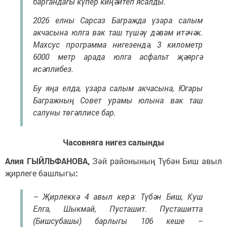
баргандагы күпер киңәйтеп ясалды.
2026 елны Сарсаз Багражда үзара салым
акчасына юлга вак таш түшәү дәвам итәчәк.
Махсус программа нигезендә, 3 километр
6000 метр арада юлга асфальт җәяргә
исәплибез.
Бу яңа елда, үзара салым акчасына, Югары
Багражның Совет урамы юлына вак таш
салуны төгәллисе бар.
Часовняга нигез салынды
Алия ГЫЙЛЬФАНОВА,
Зәй районының Түбән Биш авыл
җирлеге башлыгы
:
– Җирлеккә
4 авыл керә: Түбән Биш, Куш
Елга, Шыкмай, Пусташит. Пусташитта
(Бишсубашы) барлыгы 106 кеше –