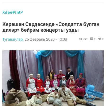
ХӘБӘРЛӘР
Керәшен Сәрдәсендә «Солдатта булган
диләр» бәйрәм концерты узды
Туганайлар,
26 февраль 2026 - 10:08
324
0
0