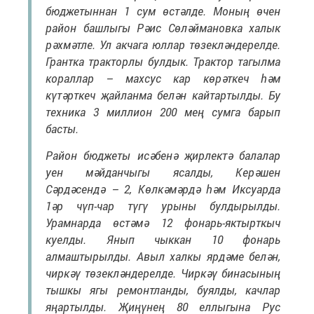
бюджетыннан 1 сум өстәлде. Моның өчен
район башлыгы Рәис Сөләймановка халык
рәхмәтле. Ул акчага юллар төзекләндерелде.
Грантка тракторлы булдык. Трактор тагылма
кораллар – махсус кар көрәткеч һәм
күтәрткеч җайланма белән кайтартылды. Бу
техника 3 миллион 200 мең сумга барып
басты.
Район бюджеты исәбенә җирлектә балалар
уен мәйданчыгы ясалды, Керәшен
Сәрдәсендә – 2, Көлкәмәрдә һәм Иксуарда
1әр чүп-чар түгү урыны булдырылды.
Урамнарда өстәмә 12 фонарь-яктырткыч
куелды. Янып чыккан 10 фонарь
алмаштырылды. Авыл халкы ярдәме белән,
чиркәү төзекләндерелде. Чиркәү бинасының
тышкы ягы ремонтланды, буялды, качлар
яңартылды. Җиңүнең 80 еллыгына Рус