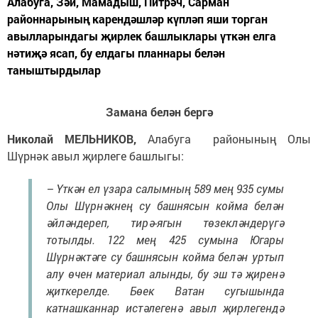
Алабуга, Зәй, Мамадыш, Питрәч, Сарман
районнарының карендәшләр күпләп яши торган
авылларындагы җирлек башлыклары үткән елга
нәтиҗә ясап, бу елдагы планнары белән
таныштырдылар
Замана белән бергә
Николай МЕЛЬНИКОВ,
Алабуга районының Олы
Шүрнәк авыл җирлеге башлыгы:
– Үткән ел үзара салымның 589 мең 935 сумы
Олы Шүрнәкнең су башнясын койма белән
әйләндереп, тирә-ягын төзекләндерүгә
тотылды. 122 мең 425 сумына Югары
Шүрнәктәге су башнясын койма белән уртып
алу өчен материал алынды, бу эш тә җиренә
җиткерелде. Бөек Ватан сугышында
катнашканнар истәлегенә авыл җирлегендә