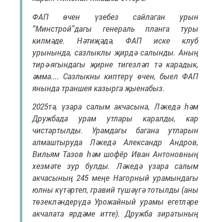
ФАП өчен үзебез сайлаган урын
“Минстрой”дагы генераль планга туры
килмәде. Нәтиҗәдә, ФАП иске клуб
урынында, сазлыклы җирдә салынды. Аның
тирә-ягындагы җирне тигезләп тә карадык,
әмма.... Сазлыкны киптерү өчен, быел ФАП
янында траншея казырга җыенабыз.
2025тә, үзара салым акчасына, Ләкедә һәм
Дружбада урам утлары каралды, кар
чистартылды. Урамдагы багана утларын
алмаштыруда Ләкедә Александр Андров,
Вильям Тазов һәм шофёр Иван Антоновның
хезмәте зур булды. Ләкедә үзара салым
акчасының 245 меңе Нагорный урамындагы
юлны күтәртеп, гравий түшәүгә тотылды (аны
төзекләндерүдә Урожайный урамы егетләре
акчалата ярдәме итте). Дружба зиратының