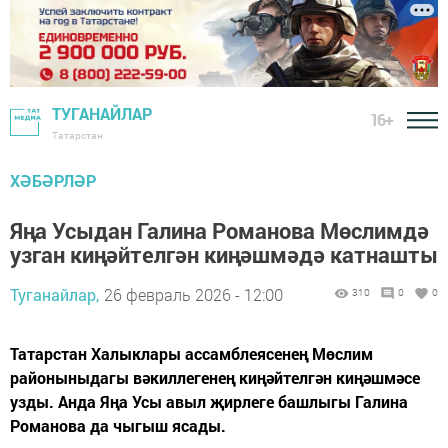
ТУГАНАЙЛАР
16+
Татарстан
ХӘБӘРЛӘР
Яңа Усыдан Галина Романова Мөслимдә
узган киңәйтелгән киңәшмәдә катнашты
Туганайлар,
26 февраль 2026 - 12:00
310
0
0
Татарстан Халыклары ассамблеясенең Мөслим
районыныдагы вәкиллегенең киңәйтелгән киңәшмәсе
узды. Анда Яңа Усы авыл җирлеге башлыгы Галина
Романова да чыгыш ясады.