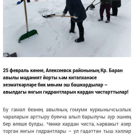
25 февраль көнне, Алексеевск районының Кр. Баран
авылы мәдәният йорты һәм китапханәсе
хезмәткәрләре бик мөһим эш башкардылар –
авылдагы янгын гидрантларын кардан чистарттылар!
Бу гамәл безнең авылның гомуми куркынычсызлык
чараларын арттыру буенча алып барылучы зур эшнең
бер өлеше булды. Чөнки кардан чиста, һәрвакыт әзер
торган янгын гидрантлары – ул гадәттән тыш хәлләр