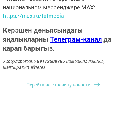
национальном мессенджере MАХ:
https://max.ru/tatmedia
Керәшен дөньясындагы
яңалыкларны
Телеграм-канал
да
карап барыгыз.
Хәбәрләрегезне
89172509795
номерына языгыз,
шалтыратып әйтегез.
Перейти на страницу новости