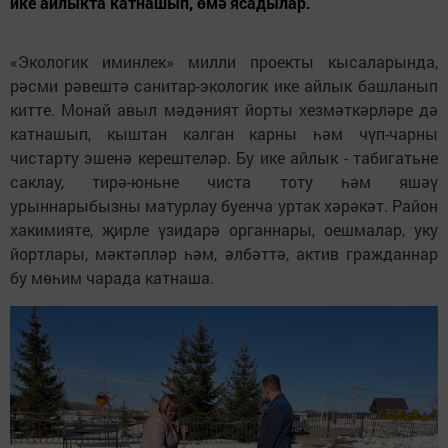
ике айлыкта катнашып, өмә ясадылар.
«Экологик иминлек» милли проекты кысаларында,
рәсми рәвештә санитар-экологик ике айлык башланып
китте. Монай авыл мәдәният йорты хезмәткәрләре дә
катнашып, кыштан калган карны һәм чүп-чарны
чистарту эшенә керештеләр. Бу ике айлык - табигатьне
саклау, тирә-юньне чиста тоту һәм яшәү
урыннарыбызны матурлау буенча уртак хәрәкәт. Район
хакимияте, җирле үзидарә органнары, оешмалар, уку
йортлары, мәктәпләр һәм, әлбәттә, актив гражданнар
бу мөһим чарада катнаша.