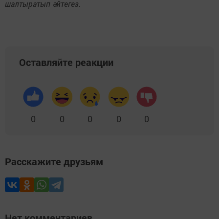
шалтыратып әйтегез.
Оставляйте реакции
0
0
0
0
0
Расскажите друзьям
Нет комментариев