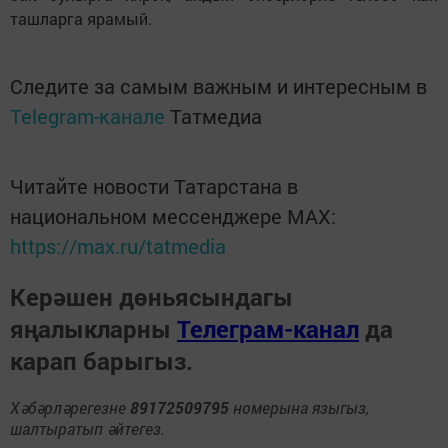
ташларга ярамый.
Следите за самым важным и интересным в
Telegram-канале
Татмедиа
Читайте новости Татарстана в
национальном мессенджере MАХ:
https://max.ru/tatmedia
Керәшен дөньясындагы
яңалыкларны
Телеграм-канал
да
карап барыгыз.
Хәбәрләрегезне
89172509795
номерына языгыз,
шалтыратып әйтегез.