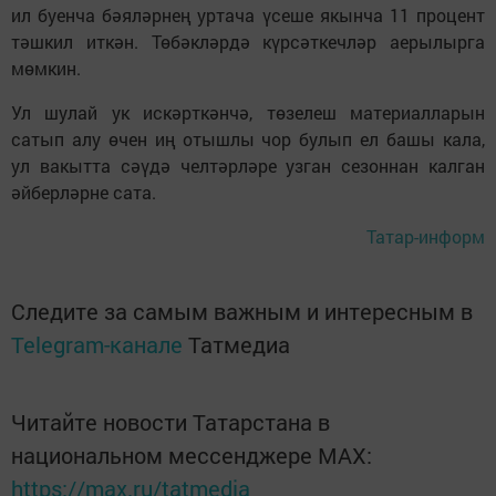
ил буенча бәяләрнең уртача үсеше якынча 11 процент
тәшкил иткән. Төбәкләрдә күрсәткечләр аерылырга
мөмкин.
Ул шулай ук искәрткәнчә, төзелеш материалларын
сатып алу өчен иң отышлы чор булып ел башы кала,
ул вакытта сәүдә челтәрләре узган сезоннан калган
әйберләрне сата.
Татар-информ
Следите за самым важным и интересным в
Telegram-канале
Татмедиа
Читайте новости Татарстана в
национальном мессенджере MАХ:
https://max.ru/tatmedia