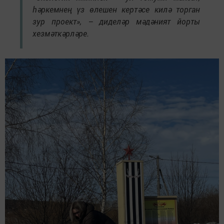
һәркемнең үз өлешен кертәсе килә торган
зур проект», – диделәр мәдәният йорты
хезмәткәрләре.