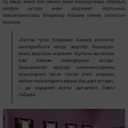
Бу авыр, әмма бик мөһим эшне башкарганда, аларның
кәефен күтәрү өчен мәдәният йортының
аккомпаниаторы Владимир Кашаев үзенең талантын
куллана.
«Күптән түгел Владимир Кашаев волонтер
кызларыбызга матур җырлар башкарды.
Аның җырлары мәдәният йортына җылылык
һәм бәйрәм атмосферасы өстәде.
Башкарылган җырлар хатын-кызларның
күңелләренә тирән тәэсир итеп, аларның
мөһим хезмәтләренә аерым бер дәрт өстәде»,
– ди мәдәният йорты җитәкчесе Ләйлә
Сабаева.