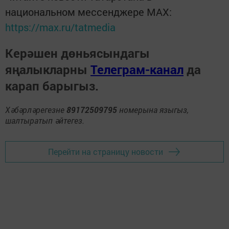
национальном мессенджере MАХ:
https://max.ru/tatmedia
Керәшен дөньясындагы
яңалыкларны
Телеграм-канал
да
карап барыгыз.
Хәбәрләрегезне
89172509795
номерына языгыз,
шалтыратып әйтегез.
Перейти на страницу новости