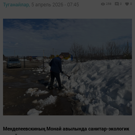
Туганайлар,
5 апрель 2026 - 07:45
258
0
0
Менделеевскиның Монай авылында санитар-экологик