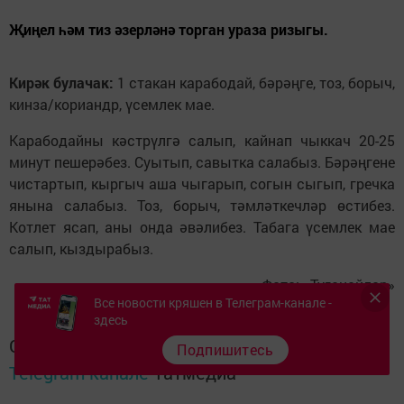
Җиңел һәм тиз әзерләнә торган ураза ризыгы.
Кирәк булачак:
1 стакан карабодай, бәрәңге, тоз, борыч,
кинза/кориандр, үсемлек мае.
Карабодайны кәстрүлгә салып, кайнап чыккач 20-25
минут пешерәбез. Суытып, савытка салабыз. Бәрәңгене
чистартып, кыргыч аша чыгарып, согын сыгып, гречка
янына салабыз. Тоз, борыч, тәмләткечләр өстибез.
Котлет ясап, аны онда әвәлибез. Табага үсемлек мае
салып, кыздырабыз.
Фото: «Туганайлар»
Все новости кряшен в Телеграм-канале -
здесь
Следите за самым важным и интересным в
Подпишитесь
Telegram-канале
Татмедиа