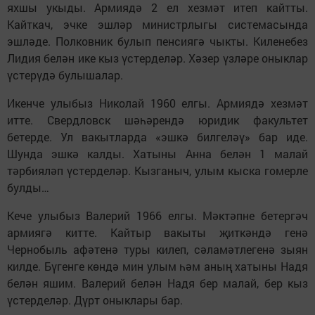
яхшы укыды. Армиядә 2 ел хезмәт итеп кайтты.
Кайткач, эчке эшләр министрлыгы системасында
эшләде. Полковник булып пенсиягә чыкты. Киленебез
Лидия белән ике кыз үстерделәр. Хәзер үзләре оныклар
үстерүдә булышалар.
Икенче улыбыз Николай 1960 елгы. Армиядә хезмәт
итте. Свердловск шәһәрендә юридик факультет
бетерде. Ул вакытларда «эшкә билгеләү» бар иде.
Шунда эшкә калды. Хатыны Анна белән 1 малай
тәрбияләп үстерделәр. Кызганыч, улым кыска гомерле
булды…
Кече улыбыз Валерий 1966 елгы. Мәктәпне бетергәч
армиягә китте. Кайтыр вакыты җиткәндә генә
Чернобыль афәтенә туры килеп, сәламәтлегенә зыян
килде. Бүгенге көндә мин улым һәм аның хатыны Надя
белән яшим. Валерий белән Надя бер малай, бер кыз
үстерделәр. Дүрт оныклары бар.