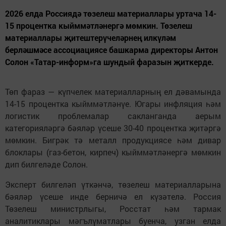
2026 елда Россиядә төзелеш материаллары уртача 14-
15 процентка кыйммәтләнергә мөмкин. Төзелеш
материаллары җитештерүчеләрнең илкүләм
берләшмәсе ассоциациясе башкарма директоры Антон
Солон «Татар-информ»га шундый фаразын җиткерде.
Төп фараз — күпчелек материалларның ел дәвамында
14-15 процентка кыйммәтләнүе. Югары инфляция һәм
логистик проблемалар сакланганда аерым
категорияләргә бәяләр үсеше 30-40 процентка җитәргә
мөмкин. Бигрәк тә металл продукциясе һәм дивар
блоклары (газ-бетон, кирпеч) кыйммәтләнергә мөмкин
дип билгеләде Солон.
Эксперт билгеләп үткәнчә, төзелеш материалларына
бәяләр үсеше инде берничә ел күзәтелә. Россия
Төзелеш министрлыгы, Росстат һәм тармак
аналитиклары мәгълүматлары буенча, узган елда