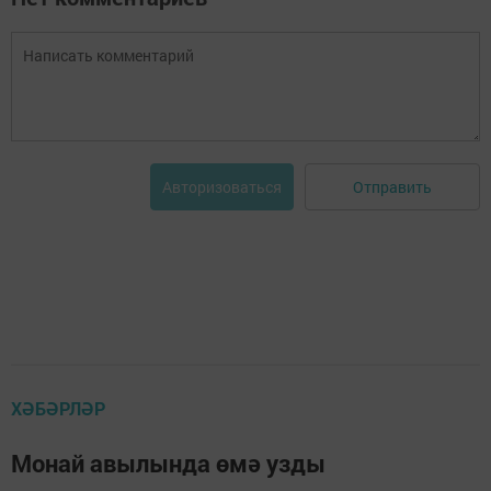
Отправить
Авторизоваться
ХӘБӘРЛӘР
Монай авылында өмә узды