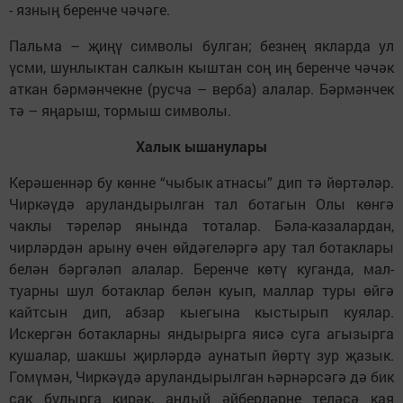
- язның беренче чәчәге.
Пальма – җиңү символы булган; безнең якларда ул
үсми, шунлыктан салкын кыштан соң иң беренче чәчәк
аткан бәрмәнчекне (русча – верба) алалар. Бәрмәнчек
тә – яңарыш, тормыш символы.
Халык ышанулары
Керәшеннәр бу көнне “чыбык атнасы” дип тә йөртәләр.
Чиркәүдә аруландырылган тал ботагын Олы көнгә
чаклы тәреләр янында тоталар. Бәла-казалардан,
чирләрдән арыну өчен өйдәгеләргә ару тал ботаклары
белән бәргәләп алалар. Беренче көтү куганда, мал-
туарны шул ботаклар белән куып, маллар туры өйгә
кайтсын дип, абзар кыегына кыстырып куялар.
Искергән ботакларны яндырырга яисә суга агызырга
кушалар, шакшы җирләрдә аунатып йөртү зур җазык.
Гомүмән, Чиркәүдә аруландырылган һәрнәрсәгә дә бик
сак булырга кирәк, андый әйберләрне теләсә кая