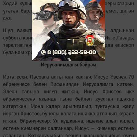
Ходай кулында, Аңа ышанган һәм Аның боерыкларын
үтәгән барлык үле кешеләрнең терелүенә өмет, дигән
сүз.
Шул вакыттан соң, Бәрмәнчек бәйрәме алдыннан
суббота көнне Изге Лазарьны искә алалар. Изге Лазарь,
терелтелгәннән соң, тагын 30 ел яши, Кипрда епископ
була һәм христиан диненә өйрәтә.
Иерусалимдагы бәйрәм
Иртәгесен, Пасхага алты көн калгач, Иисус Үзенең 70
өйрәнүчесе белән Вифаниядән Иерусалимга киткән.
Элеон тавына килеп җиткәч, Иисус Христос ике
өйрәнүчесенә якында гына бәйләп куелган ишәкне
китерткән. Моңа кадәр арып-талып, туктаусыз җәяү
йөргән Христос, бу юлы калага ишәккә атланып керәсе
иткән. Өйрәнүчеләр, Ул кушканча, ишәкне алып ки­леп,
өстенә киемнәрен салганнар, Иисус – киемнәр өстенә
атланган. Коткаручыбыз безнең җазыкларыбыз өчен