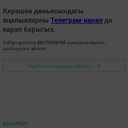
Керәшен дөньясындагы
яңалыкларны
Телеграм-канал
да
карап барыгыз.
Хәбәрләрегезне
89172509795
номерына языгыз,
шалтыратып әйтегез.
Перейти на страницу новости
ХӘБӘРЛӘР