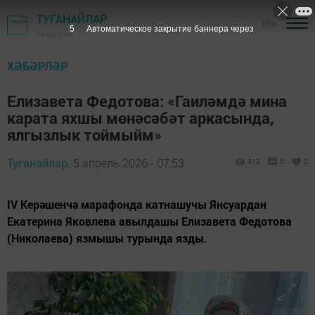
ТУГАНАЙЛАР
16+
3
Автоматическое закрытие баннера через
Татарстан
ХӘБӘРЛӘР
Елизавета Федотова: «Гаиләмдә мина
карата яхшы мөнәсәбәт аркасында,
ялгызлык тоймыйм»
Туганайлар,
5 апрель 2026 - 07:53
313
0
0
IV Керәшенчә марафонда катнашучы Янсуардан
Екатерина Яковлева авылдашы Елизавета Федотова
(Николаева) язмышы турында язды.