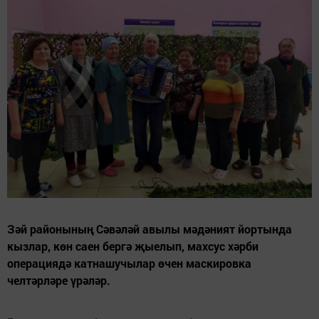
Зәй районының Сәвәләй авылы мәдәният йортында
кызлар, көн саен бергә җыелып, махсус хәрби
операциядә катнашучылар өчен маскировка
челтәрләре үрәләр.