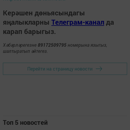
Керәшен дөньясындагы
яңалыкларны
Телеграм-канал
да
карап барыгыз.
Хәбәрләрегезне
89172509795
номерына языгыз,
шалтыратып әйтегез.
Перейти на страницу новости
Топ 5 новостей