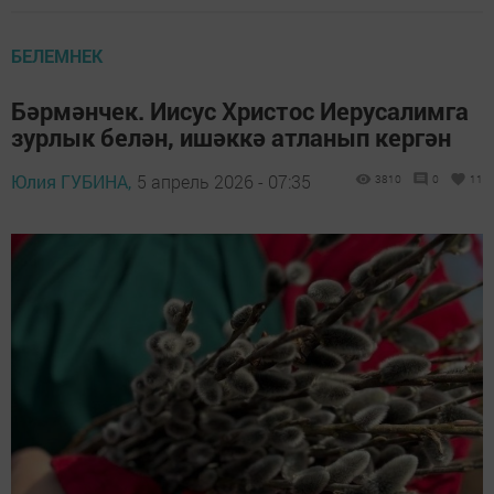
БЕЛЕМНЕК
Бәрмәнчек. Иисус Христос Иерусалимга
зурлык белән, ишәккә атланып кергән
Юлия ГУБИНА,
5 апрель 2026 - 07:35
3810
0
11