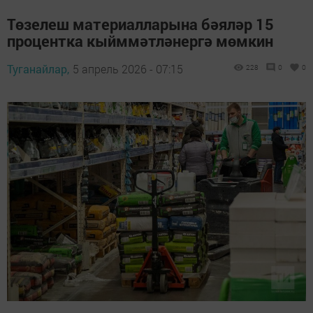
Төзелеш материалларына бәяләр 15
процентка кыйммәтләнергә мөмкин
Туганайлар,
5 апрель 2026 - 07:15
228
0
0