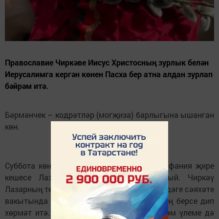
Православие Чиркәве Иисус Христосның зурлык белән
Иерусалимга кергән көнен Пасха бер атна алдан зурлап
бәйрәм итә.
Бәрмәнчек – кодрәтләр (могҗиза) барлыгына ышанган
көн.
Изге Лазарьның терелеп торуы
Суббота көнне Иисус, 4 көн үле булган Вифания җире
кешесе Лазарьны терелтеп, кодрәт ясый. Чиркәү
Лазарның терелүен Иисус Христосның җирдәге сәяхәте
вакытында кылган иң мөһим кодрәтләрнең берсе дип
хөрмәт итә. Бу – кешенең тормышы да һәм үлеме дә