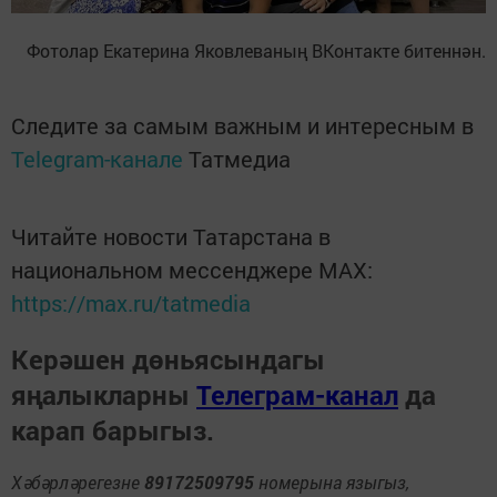
Фотолар Екатерина Яковлеваның ВКонтакте битеннән.
Следите за самым важным и интересным в
Telegram-канале
Татмедиа
Читайте новости Татарстана в
национальном мессенджере MАХ:
https://max.ru/tatmedia
Керәшен дөньясындагы
яңалыкларны
Телеграм-канал
да
карап барыгыз.
Хәбәрләрегезне
89172509795
номерына языгыз,