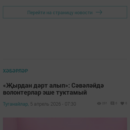
Перейти на страницу новости
ХӘБӘРЛӘР
«Җырдан дәрт алып»: Сәвәләйдә
волонтерлар эше туктамый
Туганайлар,
5 апрель 2026 - 07:30
231
0
0