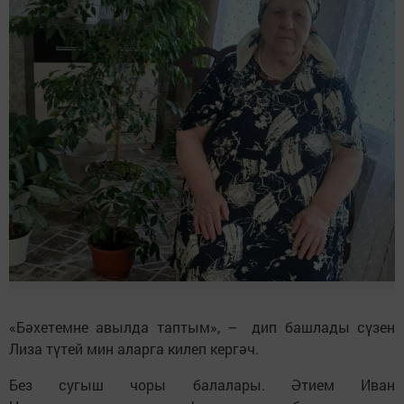
«Бәхетемне авылда таптым», – дип башлады сүзен
Лиза түтей мин аларга килеп кергәч.
Без сугыш чоры балалары. Әтием Иван