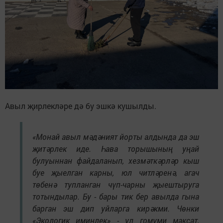
Авыл җирлекләре дә бу эшкә кушылды.
«Монай авыл мәдәният йорты алдында да эш
җитәрлек иде. Һава торышының уңай
булуыннан файдаланып, хезмәткәрләр кыш
буе җыелган карны, юл читләренә, агач
төбенә тупланган чүп-чарны җыештыруга
тотындылар. Бу - бары тик бер авылда гына
барган эш дип уйларга кирәкми. Чөнки
«Экологик иминлек» - ул гомуми максат,