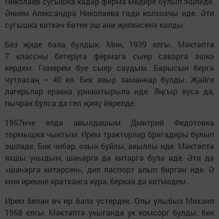
Николаев сугышка кадәр ферма мөдире булып эшләде.
Әнием Александра Николаева гади колхозчы иде. Әти
сугышка киткәч бөтен эш әни җилкәсенә калды.
Без җиде бала булдык. Мин, 1939 елгы. Мәктәптә
7 классны бетерүгә фермага сыер саварга эшкә
кердем. Гомерем буе сыер саудым. Барысын бергә
чутласаң – 40 ел. Бик авыр заманнар булды. Җәйге
лагерьлар еракка урнаштырыла иде. Яңгыр яуса да,
пычрак булса да гел җәяү йөрелде.
1957нче елда авылдашым Дмитрий Федотовка
тормышка чыктым. Ирем тракторлар бригадиры булып
эшләде. Бик чибәр, озын буйлы, акыллы иде. Мәктәптә
яхшы укыдым, шәһәргә дә китәргә була иде. Әти дә
«шәһәргә китәрсен», дип паспорт алып биргән иде. Ә
мин иремне яратканга күрә, беркая да китмәдем.
Ирем белән өч ир бала үстердек. Олы улыбыз Михаил
1958 елгы. Мәктәптә укыганда ук комсорг булды, бик