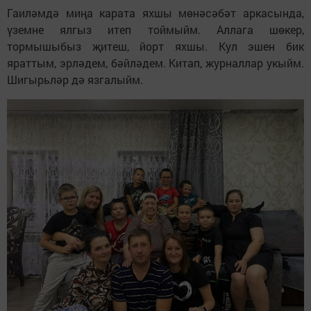
Гаиләмдә миңа карата яхшы мөнәсәбәт аркасында,
үземне ялгыз итеп тоймыйм. Аллага шөкер,
тормышыбыз җитеш, йорт яхшы. Кул эшен бик
яраттым, эрләдем, бәйләдем. Китап, журналлар укыйм.
Шигырьләр дә язгалыйм.