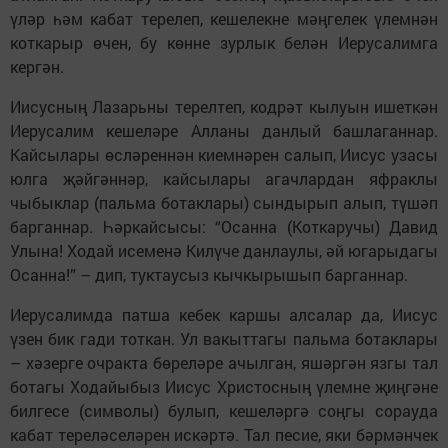
үләр һәм кабат терелеп, кешелекне мәңгелек үлемнән
коткарыр өчен, бу көнне зурлык белән Иерусалимга
кергән.
Иисусның Лазарьны терелтеп, кодрәт кылуын ишеткән
Иерусалим кешеләре Алланы данлый башлаганнар.
Кайсылары өсләреннән киемнәрен салып, Иисус узасы
юлга җәйгәннәр, кайсылары агачлардан яфраклы
чыбыклар (пальма ботаклары) сындырып алып, түшәп
барганнар. Һәркайсысы: “Осанна (Коткаручы) Да­вид
Улына! Ходай исеменә Килүче дан­лаулы, әй югарыдагы
Осанна!” – дип, тукта­усыз кычкырышып барганнар.
Иерусалимда патша кебек каршы алсалар да, Иисус
үзен бик гади тоткан. Ул вакыттагы пальма ботаклары
– хәзерге очракта бөреләре ачылган, яшәргән язгы тал
ботагы Ходайыбыз Иисус Христосның үлемне җиңгәне
билгесе (символы) булып, кешеләргә соңгы сорауда
кабат тереләселәрен искәртә. Тал песие, яки бәрмәнчек