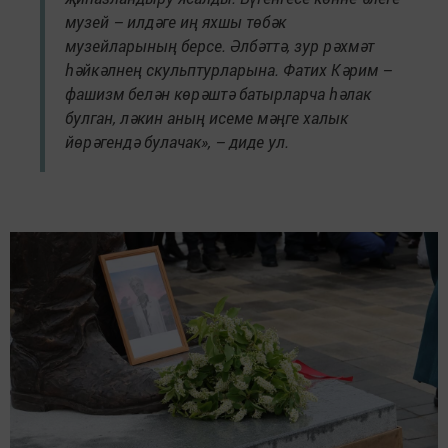
музей – илдәге иң яхшы төбәк
музейларының берсе. Әлбәттә, зур рәхмәт
һәйкәлнең скульптурларына. Фатих Кәрим –
фашизм белән көрәштә батырларча һәлак
булган, ләкин аның исеме мәңге халык
йөрәгендә булачак», – диде ул.