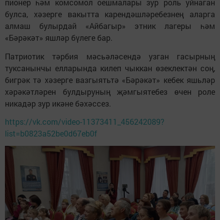
пионер һәм комсомол оешмалары зур роль уйнаган
булса, хәзерге вакытта карендәшләребезнең аларга
алмаш булырдай «Айбагыр» этник лагеры һәм
«Бәрәкәт» яшләр бүлеге бар.
Патриотик тәрбия мәсьәләсендә узган гасырның
туксанынчы елларында килеп чыккан өзеклектән соң,
бигрәк тә хәзерге вазгыятьтә «Бәрәкәт» кебек яшьләр
хәрәкәтләрен булдыруның җәмгыятебез өчен роле
никадәр зур икәне бәхәссез.
https://vk.com/video-11373411_456242089?
list=b0823a52be0d67eb0f