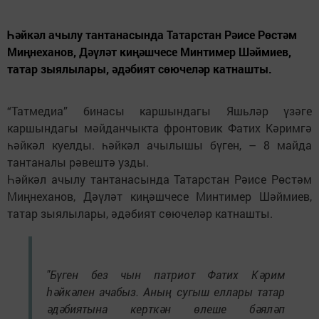
Һәйкәл ачылу тантанасында Татарстан Рәисе Рөстәм
Миңнеханов, Дәүләт киңәшчесе Минтимер Шәймиев,
татар зыялылары, әдәбият сөючеләр катнашты.
“Татмедиа” бинасы каршындагы Яшьләр үзәге
каршындагы мәйданчыкта фронтовик Фатих Кәримгә
һәйкәл куелды. һәйкәл ачылышы бүген, – 8 майда
тантаналы рәвештә узды.
Һәйкәл ачылу тантанасында Татарстан Рәисе Рөстәм
Миңнеханов, Дәүләт киңәшчесе Минтимер Шәймиев,
татар зыялылары, әдәбият сөючеләр катнашты.
"Бүген без чын патриот Фатих Кәрим
һәйкәлен ачабыз. Аның сугыш еллары татар
әдәбиятына керткән өлеше бәяләп