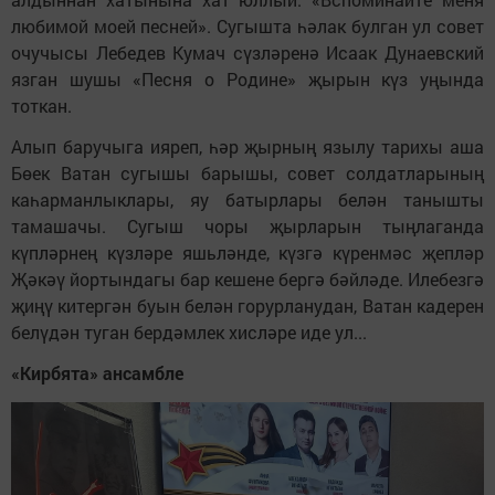
любимой моей песней». Сугышта һәлак булган ул совет
очучысы Лебедев Кумач сүзләренә Исаак Дунаевский
язган шушы «Песня о Родине» җырын күз уңында
тоткан.
Алып баручыга ияреп, һәр җырның язылу тарихы аша
Бөек Ватан сугышы барышы, совет солдатларының
каһарманлыклары, яу батырлары белән танышты
тамашачы. Сугыш чоры җырларын тыңлаганда
күпләрнең күзләре яшьләнде, күзгә күренмәс җепләр
Җәкәү йортындагы бар кешене бергә бәйләде. Илебезгә
җиңү китергән буын белән горурланудан, Ватан кадерен
белүдән туган бердәмлек хисләре иде ул...
«Кирбята» ансамбле