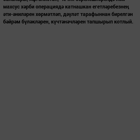
махсус хәрби операциядә катнашкан егетләребезнең
әти-әниләрен хөрмәтләп, дәүләт тарафыннан бирелгән
бәйрәм бүләкләрен, күчтәнәчләрен тапшырып котлый.