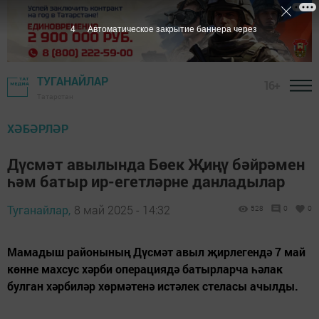
2
Автоматическое закрытие баннера через
ТУГАНАЙЛАР
16+
Татарстан
ХӘБӘРЛӘР
Дүсмәт авылында Бөек Җиңү бәйрәмен
һәм батыр ир-егетләрне данладылар
Туганайлар,
8 май 2025 - 14:32
528
0
0
Мамадыш районының Дүсмәт авыл җирлегендә 7 май
көнне махсус хәрби операциядә батырларча һәлак
булган хәрбиләр хөрмәтенә истәлек стеласы ачылды.