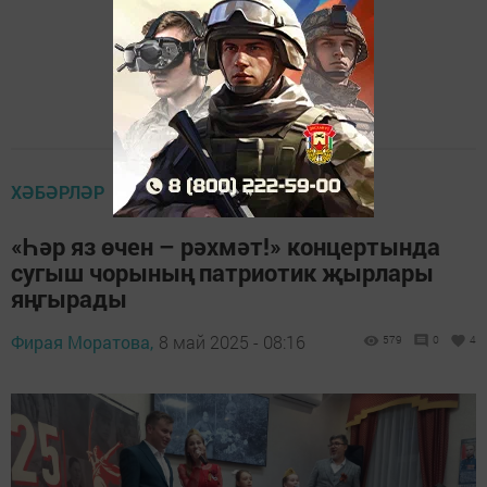
ХӘБӘРЛӘР
«Һәр яз өчен – рәхмәт!» концертында
сугыш чорының патриотик җырлары
яңгырады
Фирая Моратова,
8 май 2025 - 08:16
579
0
4