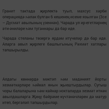
Гранит тактада җирлектә туып, махсус хәрби
операциядә һәлак булган 6 кешенең исеме язылган (3се
– Дүсмәт авылының үзеннән). Чарада ул ир-егетләрнең
әти-әниләре һәм туганнары да бар иде.
Чарада стеланы төзергә ярдәм итүчеләр дә бар иде.
Аларга авыл җирлеге башлыгының Рәхмәт хатлары
тапшырылды.
Алдагы көннәрдә мәктәп һәм мәдәният йорты
хезмәткәрләре һәйкәл янын җыештырдылар. Сугыш
чоры балаларына һәм кайнар нокталарда хезмәт иткән
авылдашларга Җиңү бәйрәме күчтәнәчләрен дә матур
итеп, бергәләп тапшырдылар.