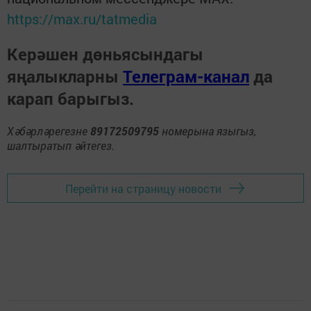
https://max.ru/tatmedia
Керәшен дөньясындагы
яңалыкларны
Телеграм-канал
да
карап барыгыз.
Хәбәрләрегезне
89172509795
номерына языгыз,
шалтыратып әйтегез.
Перейти на страницу новости