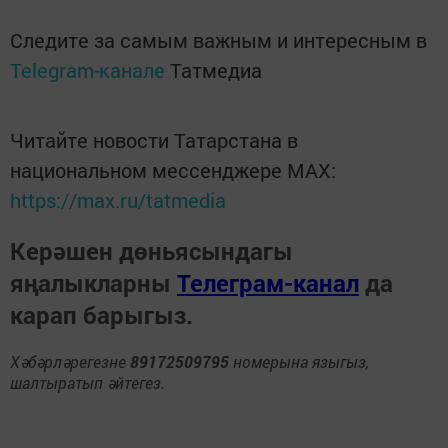
Следите за самым важным и интересным в
Telegram-канале
Татмедиа
Читайте новости Татарстана в
национальном мессенджере MАХ:
https://max.ru/tatmedia
Керәшен дөньясындагы
яңалыкларны
Телеграм-канал
да
карап барыгыз.
Хәбәрләрегезне
89172509795
номерына языгыз,
шалтыратып әйтегез.