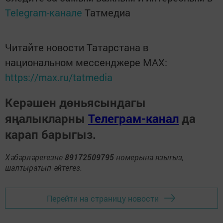
Telegram-канале
Татмедиа
Читайте новости Татарстана в
национальном мессенджере MАХ:
https://max.ru/tatmedia
Керәшен дөньясындагы
яңалыкларны
Телеграм-канал
да
карап барыгыз.
Хәбәрләрегезне
89172509795
номерына языгыз,
шалтыратып әйтегез.
Перейти на страницу новости