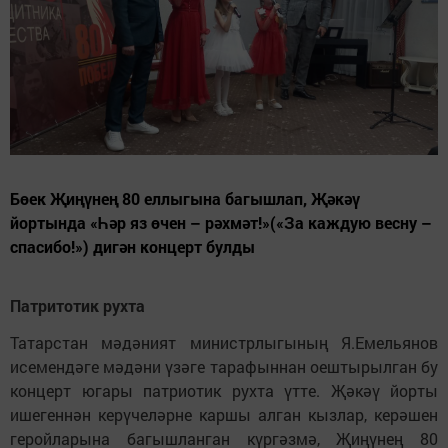
Бөек Җиңүнең 80 еллыгына багышлап, Җәкәү
йортында «Һәр яз өчен – рәхмәт!»(«За каждую весну –
спасибо!») дигән концерт булды
Патритотик рухта
Татарстан мәдәният министрлыгының Я.Емельянов
исемендәге мәдәни үзәге тарафыннан оештырылган бу
концерт югары патриотик рухта үтте. Җәкәү йорты
ишегеннән керүчеләрне каршы алган кызлар, керәшен
геройларына багышланган күргәзмә, Җиңүнең 80