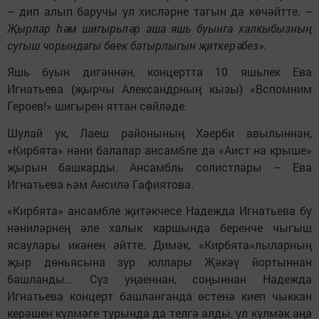
– дип алып баручы ул хисләрне тагын да көчәйтте.
–
Җырлар һәм шигырьләр аша яшь буынга халкыбызның
сугыш чорындагы бөек батырлыгын җиткерәбез».
Яшь буын дигәннән, концертта 10 яшьлек Ева
Игнатьева (җырчы Александрның кызы) «Вспомним
Героев!» шигырен яттан сөйләде.
Шулай ук, Лаеш районының Хәерби авылыннан,
«Кирбята» нәни балалар ансамбле дә «Аист на крыше»
җырын башкарды. Ансамбль солистлары – Ева
Игнатьева һәм Ансилә Гафиятова.
«Кирбята» ансамбле җитәкчесе Надежда Игнатьева бу
нәниләрнең әле халык каршында беренче чыгыш
ясаулары икәнен әйтте. Димәк, «Кирбята»лыларның
җыр дөньясына зур юллары Җәкәү йортыннан
башланды... Сүз уңаеннан, соңыннан Надежда
Игнатьева концерт башланганда өстенә киеп чыккан
керәшен күлмәге турында да телгә алды, ул күлмәк аңа