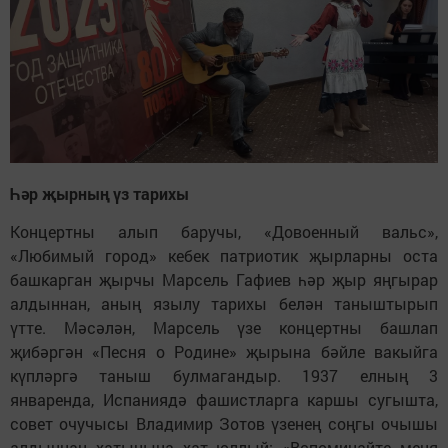
Һәр җырның үз тарихы
Концертны алып баручы, «Довоенный вальс»,
«Любимый город» кебек патриотик җырларны оста
башкарган җырчы Марсель Гафиев һәр җыр яңгырар
алдыннан, аның язылу тарихы белән таныштырып
үтте. Мәсәлән, Марсель үзе концертны башлап
җибәргән «Песня о Родине» җырына бәйле вакыйга
күпләргә таныш булмагандыр. 1937 елның 3
январенда, Испаниядә фашистларга каршы сугышта,
совет очучысы Владимир Зотов үзенең соңгы очышы
алдыннан хатынына хат юллый: «Вспоминайте меня