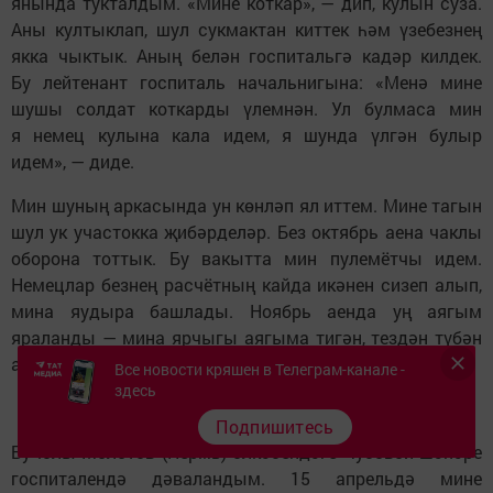
янында тукталдым. «Мине коткар», — дип, кулын суза.
Аны култыклап, шул сукмактан киттек һәм үзебезнең
якка чыктык. Аның белән госпитальгә кадәр килдек.
Бу лейтенант госпиталь начальнигына: «Менә мине
шушы солдат коткарды үлемнән. Ул булмаса мин
я немец кулына кала идем, я шунда үлгән булыр
идем», — диде.
Мин шуның аркасында ун көнләп ял иттем. Мине тагын
шул ук участокка җибәрделәр. Без октябрь аена чаклы
оборона тоттык. Бу вакытта мин пулемётчы идем.
Немецлар безнең расчётның кайда икәнен сизеп алып,
мина яудыра башлады. Ноябрь аенда уң аягым
яраланды — мина ярчыгы аягыма тигән, тездән түбән
аяк сөяге сынган иде.
Все новости кряшен в Телеграм-канале -
здесь
Госпитальдән соң
Подпишитесь
Бу юлы Молотов (Пермь) өлкәсендәге Чусовой шәһәре
госпиталендә дәваландым. 15 апрельдә мине