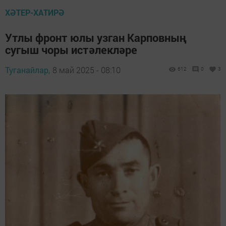
ХӘТЕР-ХАТИРӘ
Утлы фронт юлы узган Карповның
сугыш чоры истәлекләре
Туганайлар,
8 май 2025 - 08:10
612
0
3