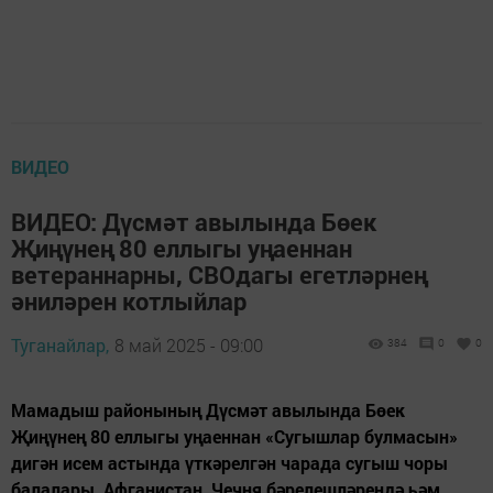
ВИДЕО
ВИДЕО: Дүсмәт авылында Бөек
Җиңүнең 80 еллыгы уңаеннан
ветераннарны, СВОдагы егетләрнең
әниләрен котлыйлар
Туганайлар,
8 май 2025 - 09:00
384
0
0
Мамадыш районының Дүсмәт авылында Бөек
Җиңүнең 80 еллыгы уңаеннан «Сугышлар булмасын»
дигән исем астында үткәрелгән чарада сугыш чоры
балалары, Афганистан, Чечня бәрелешләрендә һәм