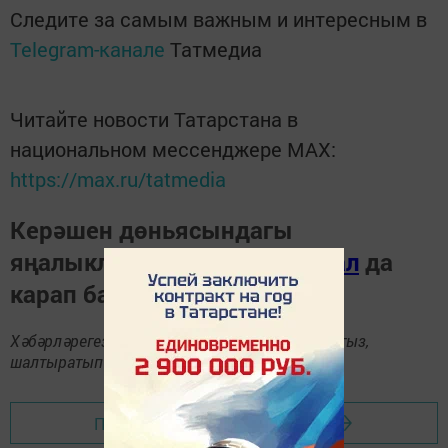
Следите за самым важным и интересным в
Telegram-канале
Татмедиа
Читайте новости Татарстана в
национальном мессенджере MАХ:
https://max.ru/tatmedia
Керәшен дөньясындагы
яңалыкларны
Телеграм-канал
да
карап барыгыз.
Хәбәрләрегезне
89172509795
номерына языгыз,
шалтыратып әйтегез.
Перейти на страницу новости