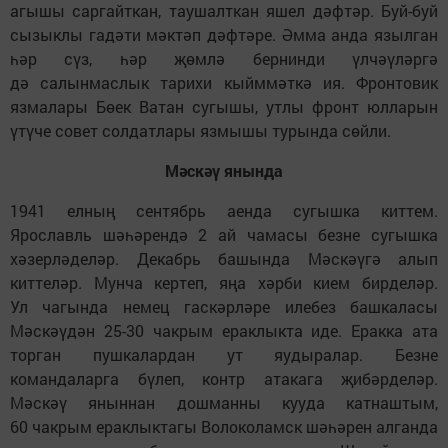
агышы саргайткан, таушалткан яшел дәфтәр. Буй-буй
сызыклы гадәти мәктәп дәфтәре. Әмма анда язылган
һәр сүз, һәр җөмлә бернинди үлчәүләргә
дә салынмаслык тарихи кыйммәткә ия. Фронтовик
язмалары Бөек Ватан сугышы, утлы фронт юлларын
үтүче совет солдатлары язмышы турында сөйли.
Мәскәү янында
1941 елның сентябрь аенда сугышка киттем.
Ярославль шәһәрендә 2 ай чамасы безне сугышка
хәзерләделәр. Декабрь башында Мәскәүгә алып
киттеләр. Мунча кертеп, яңа хәрби кием бирделәр.
Ул чагында немец гаскәрләре илебез башкаласы
Мәскәүдән 25-30 чакрым ераклыкта иде. Еракка ата
торган пушкалардан ут яудыралар. Безне
командаларга бүлеп, контр атакага җибәрделәр.
Мәскәү яныннан дошманны кууда катнаштым,
60 чакрым ераклыктагы Волоколамск шәһәрен алганда