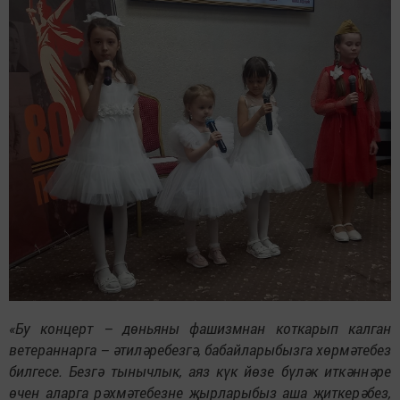
«Бу концерт – дөньяны фашизмнан коткарып калган
ветераннарга – әтиләребезгә, бабайларыбызга хөрмәтебез
билгесе. Безгә тынычлык, аяз күк йөзе бүләк иткәннәре
өчен аларга рәхмәтебезне җырларыбыз аша җиткерәбез,