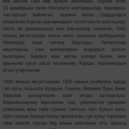
ике аягым һәм бер кулым яраланды. Шулай итеп,
25 декабрьдә мине Мәскәүгә кайтардылар. Яраларны
чистартып бәйләгәч, эшелон белән Свердловск
өлкәсенең Курган шәһәрендәге госпитальгә озаттылар.
Сигез ай дәваландым һәм аяк-куллар төзәлгәч, 1942
елның августында тагын алгы сызыкка җибәрделәр.
Немецлар инде чигенә башлады. Чигенгәндә
авылларны һәм шәһәрләрне яндырып, хатын-
кызларны, барлык җан иясен үзләре белән, мал
урынына куып алып киткәннәр. Каршы торганнарын
атып үтергәннәр.
1942 елның августыннан 1943 елның ноябренә кадәр
гел алгы сызыкта булдым. Гомель, Великие Луки, Киев,
Харьков шәһәрләрен азат итүдә катнаштым.
Бәрелешләрнең берсеннән соң, үзәнлектән үрмәләп
үзебезнең якка таба сукмак таптым. Кич булып килә.
Шул сукмак буенда башы яраланган, сул кулы тиресенә
генә эләгеп торган бер өлкән лейтенант ята. Шуның