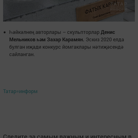
Һәйкәлнең авторлары – скульпторлар
Денис
Мельников һәм Захар Карамян.
Эскиз 2020 елда
булган иҗади конкурс йомгаклары нәтиҗәсендә
сайланган.
Татар=информ
Следите за самым важным и интересным в