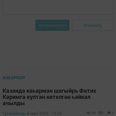
Отправить
Авторизоваться
ХӘБӘРЛӘР
Казанда каһарман шагыйрь Фатих
Кәримгә күптән көтелгән һәйкәл
ачылды
Туганайлар,
8 май 2025 - 13:28
455
0
0