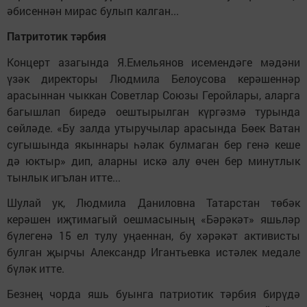
әбисеннән мирас булып калган...
Патритотик тәрбия
Концерт азагында Я.Емельянов исемендәге мәдәни
үзәк директоры Людмила Белоусова керәшеннәр
арасыннан чыккан Советлар Союзы Геройлары, аларга
багышлап биредә оештырылган күргәзмә турында
сөйләде. «Бу залда утыручылар арасында Бөек Ватан
сугышында якыннары һәлак булмаган бер генә кеше
дә юктыр» дип, аларны искә алу өчен бер минутлык
тынлык игълан итте...
Шулай ук, Людмила Даниловна Татарстан төбәк
керәшен иҗтимагый оешмасының «Бәрәкәт» яшьләр
бүлегенә 15 ел тулу уңаеннан, бу хәрәкәт активисты
булган җырчы Александр Игантьевка истәлек медале
бүләк итте.
Безнең чорда яшь буынга патриотик тәрбия бирүдә