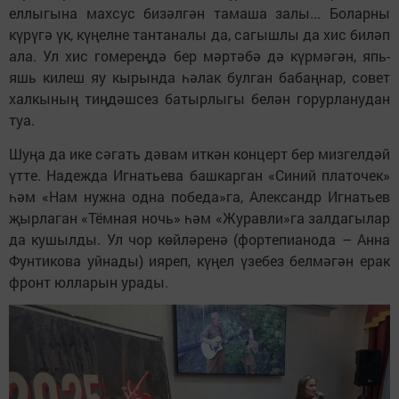
еллыгына махсус бизәлгән тамаша залы... Боларны
күрүгә үк, күңелне тантаналы да, сагышлы да хис биләп
ала. Ул хис гомереңдә бер мәртәбә дә күрмәгән, япь-
яшь килеш яу кырында һәлак булган бабаңнар, совет
халкының тиңдәшсез батырлыгы белән горурланудан
туа.
Шуңа да ике сәгать дәвам иткән концерт бер мизгелдәй
үтте. Надежда Игнатьева башкарган «Синий платочек»
һәм «Нам нужна одна победа»га, Александр Игнатьев
җырлаган «Тёмная ночь» һәм «Журавли»га залдагылар
да кушылды. Ул чор көйләренә (фортепианода – Анна
Фунтикова уйнады) ияреп, күңел үзебез белмәгән ерак
фронт юлларын урады.