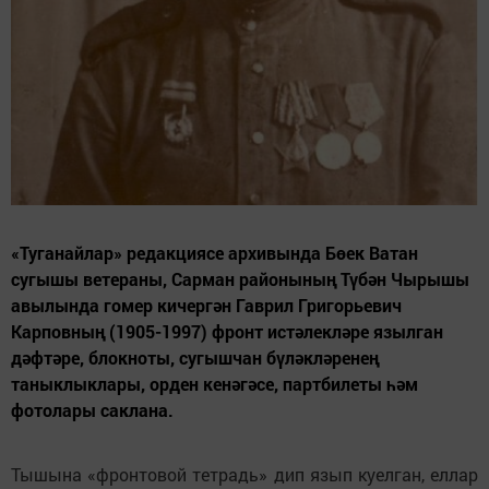
«Туганайлар» редакциясе архивында Бөек Ватан
сугышы ветераны, Сарман районының Түбән Чырышы
авылында гомер кичергән Гаврил Григорьевич
Карповның (1905-1997) фронт истәлекләре язылган
дәфтәре, блокноты, сугышчан бүләкләренең
таныклыклары, орден кенәгәсе, партбилеты һәм
фотолары саклана.
Тышына «фронтовой тетрадь» дип язып куелган, еллар