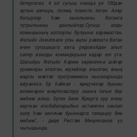
бетергесез. 4 ел сугыш эчендә ул 100дән
артык шигырь, поэма, повесть язган. Алар
батырлар һәм кыюлыкны, Ватанга
тугрылыкны данлыйлар.Сугыш алды
язмышының катлаулы булуына карамастан,
Фатыйх Әхмәтвәли улы аңлы рәвештә Ватан
өчен сугышырга китә, рядовойдан алып
сапер взводы командирына кадәр юл үтә.
Шагыйрь Фатыйх Кәрим хөрмәтенә шәһәр
урамнары аталган, музейлар ачылган, аның
иҗаты мәктәп программасы кысаларында
өйрәнелә. Бу һәйкәл - җиңүчеләр буыны
исемнәрен мәңгеләштерү эшенә тагын бер
мөһим өлеш. Бүген Бөек Җиңүгә зур өлеш
керткән ата-бабаларыбыз истәлеген саклап
калу һәм киләчәк буыннарга тапшыру бик
мөһим", - диде Рөстәм Миңнеханов үз
чыгышында.