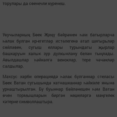
торулары да сөенечле күренеш.
Укучыларның Бөек Җиңү бәйрәмен һәм батырларча
һәлак булган ир-егетләр истәлегенә атап шигырьләр
сөйләвен, сугыш еллары турындагы җырлар
башкаруын халык зур дулкынлану белән тыңлады.
Авылдашлар һәйкәлгә веноклар, тере чәчәкләр
салдылар.
Махсус хәрби операциядә һәлак булганнар стеласы
Бөек Ватан сугышында катнашканнар һәйкәле янына
урнаштырылган. Бу буыннар бәйләнешен һәм Ватан
өчен тормышларын биргән кешеләргә мәңгелек
хәтерне символлаштыра.