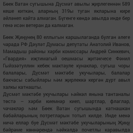
Бөек Ватан сугышына Дүсмәт авылы җирлегеннән 589
кеше киткән, аларның 319ы туган якларына кире
әйләнеп кайта алмаган. Бүгенге көндә авылда инде бер
генә исән ветеран да калмаган.
Бөек Җиңүнең 80 еллыгын каршылаганда булган әлеге
чарада РФ Дәүләт Думасы депутаты Анатолий Иванов,
Мамадыш районы хәрби комиссары Андрей Синкевич,
«Гвардия» иҗтимагый оешмасы җитәкчесе Фәнил
Гыйззәтуллин кебек мактауле кунаклар, сугыш чоры
балалары, Дүсмәт мәктәбе укучылары, балалар
бакчасы сабыйлары һәм җирлеккә кергән дүрт авыл
халкы катнашты.
Дүсмәт мәктәбе укучылары һәйкәл янына тантаналы
төстә – хәрби киемнәр киеп, шартлар, флаглар,
чәчәкләр һәм Бөек Ватан сугышында катнашкан
бабайларының потретларын тотып килде. Инде менә
ничә еллар буе Дүсмәт мәктәбе укучыларының Җиңү
бәйрәме көннәрендә һәйкәлдә почетлы каравылда