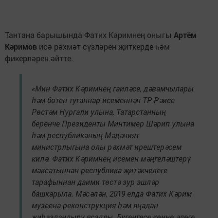
Тантана барышында Фатих Кәримнең оныгы
Артём
Кәримов
исә рәхмәт сүзләрен җиткерде һәм
фикерләрен әйтте.
«Мин Фатих Кәримнең гаиләсе, дәвамчылары
һәм бөтен туганнар исеменнән ТР Рәисе
Рөстәм Нургали улына, Татарстанның
беренче Президенты Минтимер Шәрип улына
һәм республиканың Мәдәният
министрлыгына олы рәхмәт ирештерәсем
килә. Фатих Кәримнең исемен мәңгеләштерү
максатыннан республика җитәкчелеге
тарафыннан даими төстә зур эшләр
башкарыла. Мәсәлән, 2019 елда Фатих Кәрим
музеена реконструкция һәм яңадан
җиһазландыру ясалды. Бүгенгесе көнне әлеге