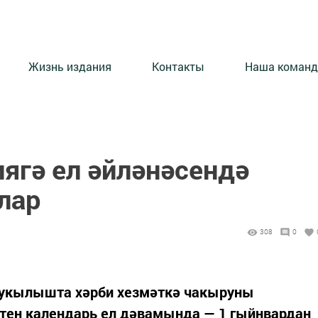
Жизнь издания
Контакты
Наша команд
ягә ел әйләнәсендә
лар
308
0
 укылышта хәрби хезмәткә чакыруны
өтен календарь ел дәвамында — 1 гыйнвардан