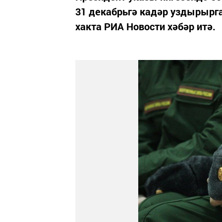
31 декабрьгә кадәр уздырырга
хакта РИА Новости хәбәр итә.