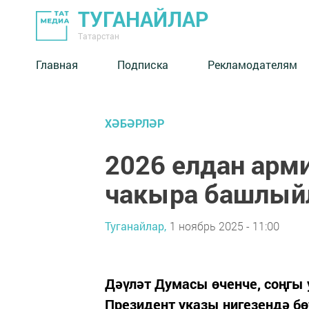
ТУГАНАЙЛАР
Татарстан
Главная
Подписка
Рекламодателям
ХӘБӘРЛӘР
2026 елдан арми
чакыра башлый
Туганайлар,
1 ноябрь 2025 - 11:00
Дәүләт Думасы өченче, соңгы
Президент указы нигезендә б