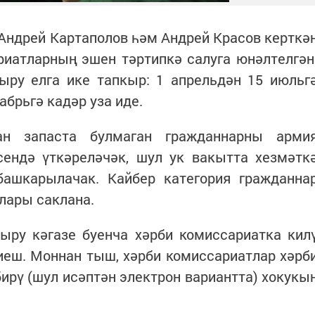
Андрей Картаполов һәм Андрей Красов керткә
риатларның эшен тәртипкә салуга юнәлтелгән
ыру елга ике тапкыр: 1 апрельдән 15 июльг
абрьгә кадәр уза иде.
н запаста булмаган гражданнарны арми
сендә үткәреләчәк, шул ук вакытта хезмәтк
башкарылачак. Кайбер категория гражданна
лары саклана.
кыру кәгазе буенча хәрби комиссариатка кил
иеш. Моннан тыш, хәрби комиссариатлар хәрб
ирү (шул исәптән электрон вариантта) хокукы