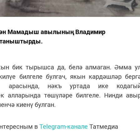
белән Мамадыш авылының Владимир
а таныштырды.
хын бик тырышса да, белә алмаган. Әмма у
килүе билгеле булгач, якын кардәшләр берг
ы арасында, нәкъ уртада ике кодагы
ек алларында төшүләре билгеле. Нинди авы
енчә киенү булган.
интересным в
Telegram-канале
Татмедиа