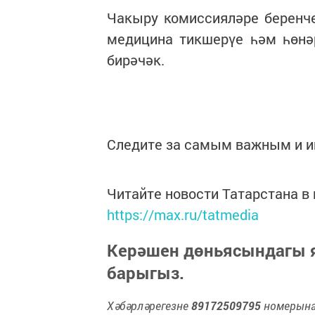
Чакыру комиссияләре беренч
медицина тикшерүе һәм һөнә
бирәчәк.
Следите за самым важным и 
Читайте новости Татарстана 
https://max.ru/tatmedia
Керәшен дөньясындагы
барыгыз.
Хәбәрләрегезне
89172509795
номерына 