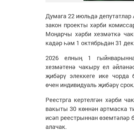
Думага 22 июльдә депутатлар 
закон проекты хәрби комисса
Моңарчы хәрби хезмәткә чак
кадәр һәм 1 октябрьдән 31 дек
2026 елның 1 гыйнварынна
хезмәтенә чакыру ел әйләнә
җибәрү элеккеге ике чорда 
өчен индивидуаль җибәрү срок
Реестрга кертелгән хәрби ча
вакыты 30 көннән артмаска т
исәп реестрыннан өземтәләр б
алачак.