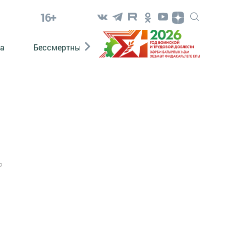
16+
а
Бессмертный полк. Кряшены
0