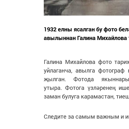
1932 елны ясалган бу фото 
авылыннан Галина Михайлов
Галина Михайлова фото тари
уйлаганча, авылга фотограф 
җылган. Фотода якыннар
утыра. Фотога үзләренең иш
заман булуга карамастан, тиеш
Следите за самым важным и 