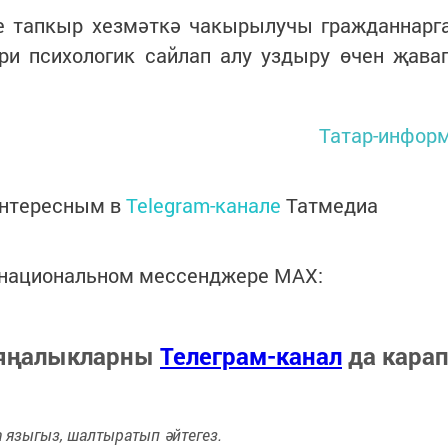
е тапкыр хезмәткә чакырылучы гражданнарг
ри психологик сайлап алу уздыру өчен җава
Татар-инфор
интересным в
Telegram-канале
Татмедиа
в национальном мессенджере MАХ:
 яңалыкларны
Телеграм-канал
да кара
языгыз, шалтыратып әйтегез.