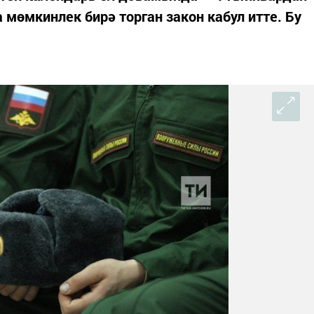
 мөмкинлек бирә торган закон кабул итте. Бу