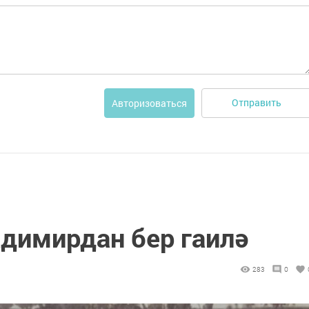
Отправить
Авторизоваться
адимирдан бер гаилә
283
0