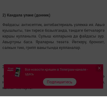
2) Кандала үләне (донник)
Файдасы: антисептик, антибактериаль үзлеккә ия. Авыз
куышлыгы, тән тиресе бозылганда, тәндәге бетчәләргә
каршы кулланыла. Сулыш юлларына да файдасы зур.
Авыртуны баса. Яраларны төзәтә. Йөткерү, бронхит,
салкын тию, грипп вакытында кулланалар.
3) Меңьяфрак (Тысячелистник)
Все новости кряшен в Телеграм-канале -
здесь
Файдасы: бөрештерүче, бәвел һәм тир кудыру үзлегенә
ия. Матдәләр алмашын көйли. Кан йөрешен яхшырта,
Подпишитесь
канны чистарта.
4) Сары мәтрүшкә