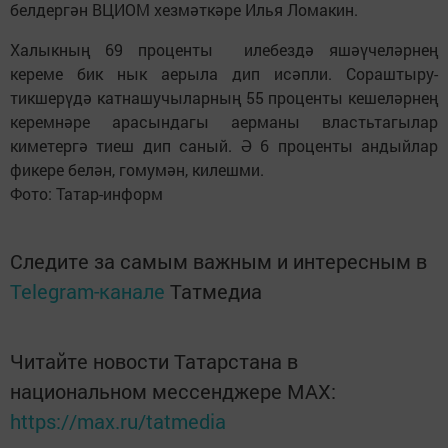
белдергән ВЦИОМ хезмәткәре Илья Ломакин.
Халыкның 69 проценты илебездә яшәүчеләрнең
кереме бик нык аерыла дип исәпли. Сораштыру-
тикшерүдә катнашучыларның 55 проценты кешеләрнең
керемнәре арасындагы аерманы властьтагылар
киметергә тиеш дип саный. Ә 6 проценты андыйлар
фикере белән, гомумән, килешми.
Фото: Татар-информ
Следите за самым важным и интересным в
Telegram-канале
Татмедиа
Читайте новости Татарстана в
национальном мессенджере MАХ:
https://max.ru/tatmedia