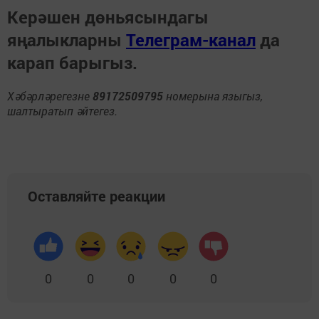
Керәшен дөньясындагы
яңалыкларны
Телеграм-канал
да
карап барыгыз.
Хәбәрләрегезне
89172509795
номерына языгыз,
шалтыратып әйтегез.
Оставляйте реакции
0
0
0
0
0