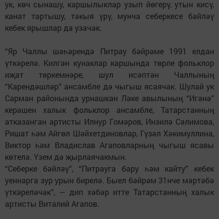
ук, көч сынашу, каршылыклар узып йөгерү, утын кисү,
канат тартышу, тәкыя үрү, мунча себеркесе бәйләү
кебек ярышлар да узачак.
“Яр Чаллы шәһәрендә Питрау бәйрәме 1991 елдан
үткәрелә. Килгән кунаклар каршында төрле фольклор
иҗат төркемнәре, шул исәптән Чаллының
“Карендәшләр” ансамбле дә чыгыш ясаячак. Шулай ук
Сарман районында урнашкан Ләке авылының “Игәнә”
керәшен халык фольклор ансамбле, Татарстанның
атказанган артисты Илнур Гомәров, Инзилә Сәлимова,
Ришат һәм Айгөл Шәйхетдиновлар, Гүзәл Хәкимуллина,
Виктор һәм Владислав Агаповларның чыгыш ясавы
көтелә. Үзем дә җырлаячакмын.
“Себерке бәйләү”, “Питрауга бару һәм кайту” кебек
уеннарга зур урын бирелә. Быел бәйрәм 31нче мәртәбә
үткәреләчәк”, – дип хәбәр итте Татарстанның халык
артисты Виталий Агапов.