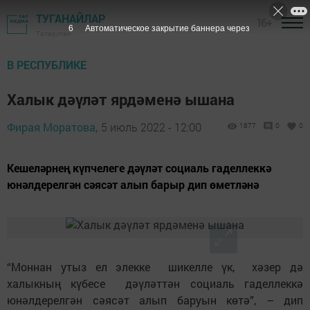
ТУГАНАЙЛАР
16+
5
Автоматическое закрытие баннера через
Татарстан
В РЕСПУБЛИКЕ
Халык дәүләт ярдәменә ышана
Фирая Моратова,
5 июль 2022 - 12:00
1877
0
0
Кешеләрнең күпчелеге дәүләт социаль гаделлеккә
юнәлдерелгән сәясәт алып барыр дип өметләнә
“Моннан утыз ел элекке шикелле үк, хәзер дә
халыкның күбесе дәүләттән социаль гаделлеккә
юнәлдерелгән сәясәт алып баруын көтә”, – дип