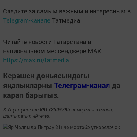
Следите за самым важным и интересным в
Telegram-канале
Татмедиа
Читайте новости Татарстана в
национальном мессенджере MАХ:
https://max.ru/tatmedia
Керәшен дөньясындагы
яңалыкларны
Телеграм-канал
да
карап барыгыз.
Хәбәрләрегезне
89172509795
номерына языгыз,
шалтыратып әйтегез.