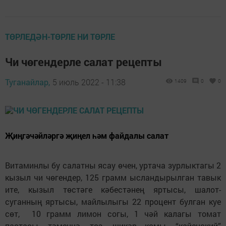
ТӨРЛЕДӘН-ТӨРЛЕ НИ ТӨРЛЕ
Чи чөгендерле салат рецепты
Туганайлар,
5 июль 2022 - 11:38
1409
0
0
Җиңгәчәйләргә җиңел һәм файдалы салат
Витаминлы бу салатны ясау өчен, уртача зурлыктагы 2
кызыл чи чөгендер, 125 грамм ысландырылган тавык
ите, кызыл төстәге кәбестәнең яртысы, шалот-
суганның яртысы, майлылыгы 22 процент булган куе
сөт, 10 грамм лимон согы, 1 чәй калагы томат
пастасы, тәменчә, тоз, шикәр комы, “кайенский”