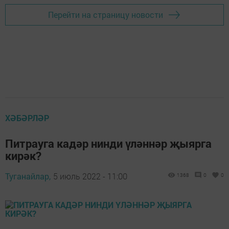
Перейти на страницу новости
ХӘБӘРЛӘР
Питрауга кадәр нинди үләннәр җыярга
кирәк?
Туганайлар,
5 июль 2022 - 11:00
1368
0
0