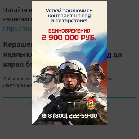
Читайте новости Татарстана в
национальном мессенджере MАХ:
https://max.ru/tatmedia
Керәшен дөньясындагы
яңалыкларны
Телеграм-канал
да
карап барыгыз.
Хәбәрләрегезне
89172509795
номерына языгыз,
шалтыратып әйтегез.
Перейти на страницу новости