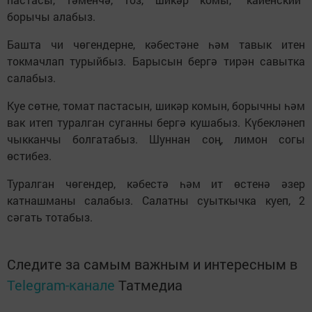
борычы алабыз.
Башта чи чөгендерне, кәбестәне һәм тавык итен
токмачлап турыйбыз. Барысын бергә тирән савытка
салабыз.
Куе сөтне, томат пастасын, шикәр комын, борычны һәм
вак итеп туралган суганны бергә кушабыз. Күбекләнеп
чыкканчы болгатабыз. Шуннан соң, лимон согы
өстибез.
Туралган чөгендер, кәбестә һәм ит өстенә әзер
катнашманы салабыз. Салатны суыткычка куеп, 2
сәгать тотабыз.
Следите за самым важным и интересным в
Telegram-канале
Татмедиа