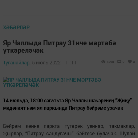
ХӘБӘРЛӘР
Яр Чаллыда Питрау 31нче мәртәбә
үткәреләчәк
Туганайлар,
5 июль 2022 - 11:11
1298
0
0
14 июльдә, 18:00 сәгатьтә Яр Чаллы шәһәренең “Җиңү”
мәдәният һәм ял паркында Питрау бәйрәме узачак
Бәйрәм көнне паркта түгәрәк уеннар, такмаклар,
җырлар, “Питрау сандугачы” бәйгесе булачак. Шулай