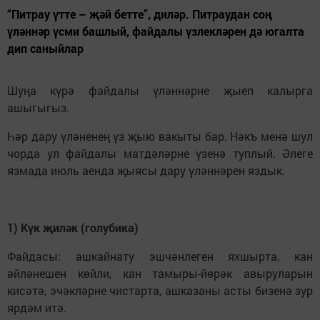
“Питрау үтте – җәй бетте”, диләр. Питраудан соң
үләннәр үсми башлый, файдалы үзлекләрен дә югалта
дип саныйлар
Шуңа күрә файдалы үләннәрне җыеп калырга
ашыгыгыз.
Һәр дару үләненең үз җыю вакыты бар. Нәкъ менә шул
чорда ул файдалы матдәләрне үзенә туплый. Әлеге
язмада июль аенда җыясы дару үләннәрен яздык.
1) Күк җиләк (голубика)
Файдасы: ашкайнату эшчәнлеген яхшырта, кан
әйләнешен көйли, кан тамыры-йөрәк авыруларын
кисәтә, эчәкләрне чистарта, ашказаны асты бизенә зур
ярдәм итә.