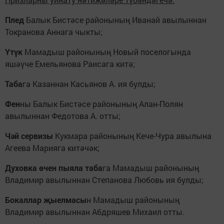
Плед
Балык Бистәсе районының Иванай авылыннан
Токранова Аннага чыкты;
Үтүк
Мамадыш районының Новый поселогында
яшәүче Емельянова Раисага китә;
Таба
га Казаннан Касьянов А. ия булды;
Фен
ны Балык Бистәсе районының Алан-Полян
авылыннан Федотова А. отты;
Чәй сервизы
Кукмара районының Кече-Чура авылына
Агеева Марияга китәчәк;
Духовка өчен пыяла таба
га Мамадыш районының
Владимир авылыннан Степанова Любовь ия булды;
Бокаллар җыелмасы
н
Мамадыш районының
Владимир авылыннан Абдряшев Михаил отты.