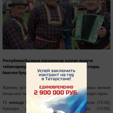
Республикабызның керәшеннәр күпләп яшәүче
төбәкләрендә Питрау бәйрәмен үткәрү вакытлары
билгеле булды.
Җәйнең уртасына да якынлашабыз. Тирә-якка кипкән
печән исе таралган вакытта Питрау бәйрәмнәре гөрли.
11 июльдә
Кайбыч районының – Хуҗа Хәсән (19:30);
Кукмара районының Үрәсбаш авылы (19.00);