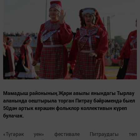
Мамадыш районының Җөри авылы янындагы Тырлау
аланында оештырыла торган Питрау бәйрәмендә быел
50дән артык керәшен фольклор коллективын күреп
булачак.
«Түгәрәк уен» фестивале Питраудагы төп