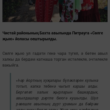
Чистай районының Бахта авылында Питрауга «Сөлге
җыю» йоласы оештырылды.
Сөлге җыю ул гадәти генә чара түгел, ә бөтен авыл
халкы да бердәм катнаша торган истәлекле, эчтәлекле
вакыйга.
«Һәр йортның хуҗалары бүләкләрен кулына
тотып, капка төбенә чыгып каршы алды.
Бергәләп халык җырларын башкардык,
авылдашлар дәртле биюгә кушылды. Шул
рәвешле авылның дүрт урамын да бәйрәм
алды рухы биләп алды. Җыр, моң, кәефләрне