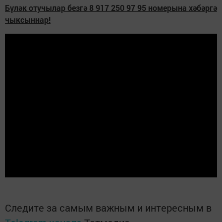
Бүләк отучылар безгә 8 917 250 97 95 номерына хәбәргә
чыксыннар!
Следите за самым важным и интересным в