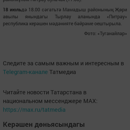
18 июль
дә 18.00 сәгатьтә Мамадыш районының Җөри
авылы янындагы Тырлау аланында «Питрау»
республика керәшен мәдәнияте бәйрәме оештырыла.
Фото: «Туганайлар»
Следите за самым важным и интересным в
Telegram-канале
Татмедиа
Читайте новости Татарстана в
национальном мессенджере MАХ:
https://max.ru/tatmedia
Керәшен дөньясындагы