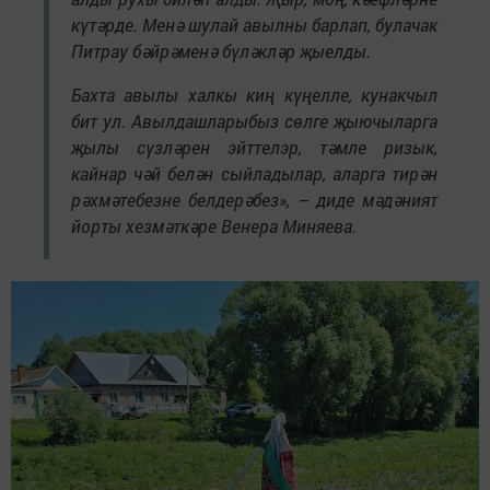
күтәрде. Менә шулай авылны барлап, булачак
Питрау бәйрәменә бүләкләр җыелды.
Бахта авылы халкы киң күңелле, кунакчыл
бит ул. Авылдашларыбыз сөлге җыючыларга
җылы сүзләрен эйттелэр, тәмле ризык,
кайнар чәй белән сыйладылар, аларга тирән
рәхмәтебезне белдерәбез», – диде мәдәният
йорты хезмәткәре Венера Миняева.