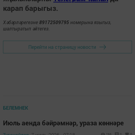
карап барыгыз.
Хәбәрләрегезне
89172509795
номерына языгыз,
шалтыратып әйтегез.
Перейти на страницу новости
БЕЛЕМНЕК
Июль аенда бәйрәмнәр, ураза көннәре
Туганайлар,
7 июль 2026 - 07:18
266
0
0