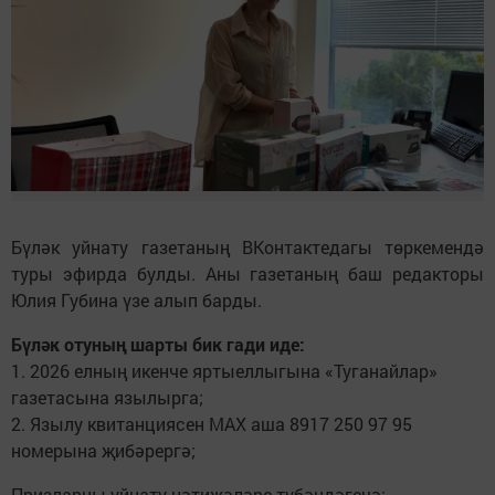
Бүләк уйнату газетаның ВКонтактедагы төркемендә
туры эфирда булды. Аны газетаның баш редакторы
Юлия Губина үзе алып барды.
Бүләк отуның шарты бик гади иде:
1. 2026 елның икенче яртыеллыгына «Туганайлар»
газетасына язылырга;
2. Язылу квитанциясен МАХ аша 8917 250 97 95
номерына җибәрергә;
Призларны уйнату нәтиҗәләре түбәндәгечә: