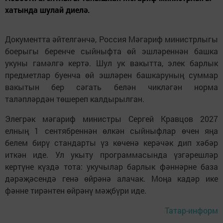
хатында шулай диелә.
Документта әйтелгәнчә, Россия Мәгариф министрлыгы
боерыгы беренче сыйныфта өй эшләреннән башка
укуны гамәлгә кертә. Шул ук вакытта, элек барлык
предметлар буенча өй эшләрен башкаруның суммар
вакытын бер сәгать белән чикләгән норма
таләпләрдән төшереп калдырылган.
Элегрәк мәгариф министры Сергей Кравцов 2027
елның 1 сентябреннән өлкән сыйныфлар өчен яңа
белем бирү стандарты үз көченә керәчәк дип хәбәр
иткән иде. Ул укыту программасында үзгәрешләр
кертүне күздә тота: укучылар барлык фәннәрне база
дәрәҗәсендә генә өйрәнә алачак. Моңа кадәр ике
фәнне тирәнтен өйрәнү мәҗбүри иде.
Татар-информ