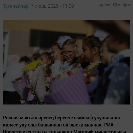
Туганайлар,
7 июль 2026 - 11:00
280
0
0
Россия мәктәпләренең беренче сыйныф укучылары
киләсе уку елы башыннан өй эше алмаячак. РИА
Новости агентлыгы танышкан Мәгариф министрлыгы