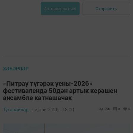
Отправить
Авторизоваться
ХӘБӘРЛӘР
«Питрау түгәрәк уены-2026»
фестивалендә 50дән артык керәшен
ансамбле катнашачак
Туганайлар,
7 июль 2026 - 13:00
306
0
0