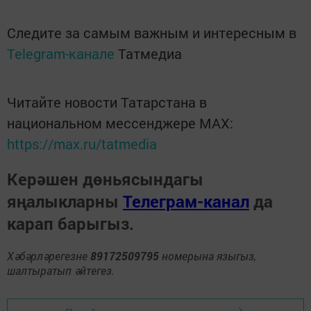
Следите за самым важным и интересным в
Telegram-канале
Татмедиа
Читайте новости Татарстана в
национальном мессенджере MАХ:
https://max.ru/tatmedia
Керәшен дөньясындагы
яңалыкларны
Телеграм-канал
да
карап барыгыз.
Хәбәрләрегезне
89172509795
номерына языгыз,
шалтыратып әйтегез.