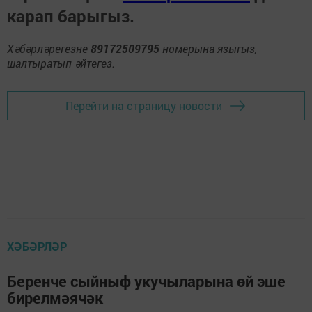
карап барыгыз.
Хәбәрләрегезне
89172509795
номерына языгыз,
шалтыратып әйтегез.
Перейти на страницу новости
ХӘБӘРЛӘР
Беренче сыйныф укучыларына өй эше
бирелмәячәк