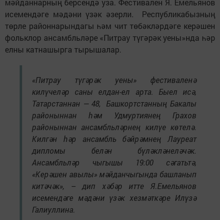
мәйданнарның берсендә уза. Фестивален Я. Емельянов
исемендәге мәдәни үзәк әзерли. Республикабызның
төрле районнарындагы һәм чит төбәкләрдәге керәшен
фольклор ансамбльләре «Питрау түгәрәк уены»нда һәр
елны катнашырга тырышалар.
«Питрау түгәрәк уены» фестиваленә
килүчеләр саны елдан-ел арта. Быел исә,
Татарстаннан — 48, Башкортстанның Бакалы
районыннан һәм Удмуртиянең Грахов
районыннан ансамбльләрнең килүе көтелә.
Килгән һәр ансамбль бәйрәмнең Лауреат
дипломы белән бүләкләнеләчәк.
Ансамбльләр чыгышы 19:00 сәгатьтә,
«Керәшен авылы» мәйданчыгында башланып
китәчәк», – дип хәбәр итте Я.Емельянов
исемендәге мәдәни үзәк хезмәткәре Илүзә
Галиуллина.