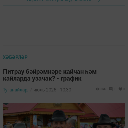
ХӘБӘРЛӘР
Питрау бәйрәмнәре кайчан һәм
кайларда узачак? - график
Туганайлар,
7 июль 2026 - 10:30
366
0
0