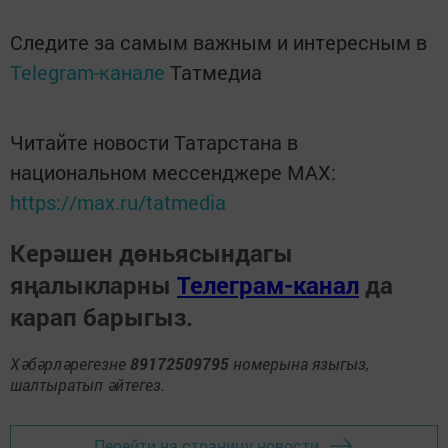
Следите за самым важным и интересным в
Telegram-канале
Татмедиа
Читайте новости Татарстана в
национальном мессенджере MАХ:
https://max.ru/tatmedia
Керәшен дөньясындагы
яңалыкларны
Телеграм-канал
да
карап барыгыз.
Хәбәрләрегезне
89172509795
номерына языгыз,
шалтыратып әйтегез.
Перейти на страницу новости