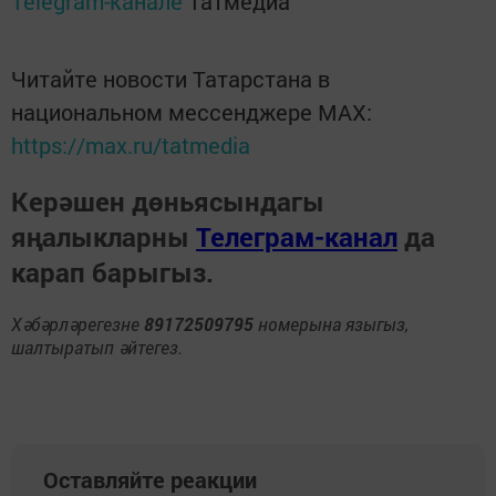
Telegram-канале
Татмедиа
Читайте новости Татарстана в
национальном мессенджере MАХ:
https://max.ru/tatmedia
Керәшен дөньясындагы
яңалыкларны
Телеграм-канал
да
карап барыгыз.
Хәбәрләрегезне
89172509795
номерына языгыз,
шалтыратып әйтегез.
Оставляйте реакции