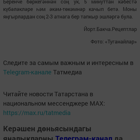
Беренче бөркегәннән соң ук, 5 минуттан кәбестә
күбәләкләре һәм әкәм-төкәмнәр качып бетә. Моны
яңгырлардан соң 2-3 атнага бер тапкыр эшләргә була.
Йорт.Бакча.Рецептлар
Фото: «Туганайлар»
Следите за самым важным и интересным в
Telegram-канале
Татмедиа
Читайте новости Татарстана в
национальном мессенджере MАХ:
https://max.ru/tatmedia
Керәшен дөньясындагы
яңалыкларны
Телеграм-канал
да