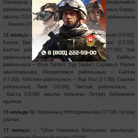
Мамадыш районының – Албай (15.00); Менделеевск
районының Тагай авылында; Тукай районының Борды
авылы (15.00), Мәләкәс (12:00); Яңа Чишмә районының
– Ленино (16.00).
12 июль
дә Алабуга районының – Олы Шүрнәк (15:00);
Балык Бистәсе районының – Шомырбаш (12.00);
Балтач районының Биктәш авылында (17:00); Зәй
районының Кашка тау итәге (14.00); Кайбыч
районының – Иске Тәрбит, Зур Тәрбит, Соравыл, Мәлки
авылларында; Менделеевск районының – Сәйтәк
(11:00); Мөслим районының – Яңа Усы (11:00); Сарман
районының Ләке (16:00); Чистай районының –
Бахта (10.00) авылы халыкны Питрау бәйрәменә
җыячак.
15 июльдә
Яр Чаллының Ипподромында (17:00) Питрау
узачак.
17 июль
дә – Түбән Каманың Балчыклы авылында
районкүләм Питрау булачак (17:00).