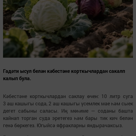
Гадәти ысул белән кәбестәне корткычлардан сакалп
калып була.
Кәбестәне корткычлардан саклау өчен: 10 литр суга
3 аш кашыгы сода, 2 аш кашыгы үсемлек мае һәм сыек
дегет сабыны саласы. Иң мөһиме — соданы башта
кайнап торган суда эретегез һәм бары тик кич белән
генә бөркегез. Югыйсә яфракларны яндырачаксыз.