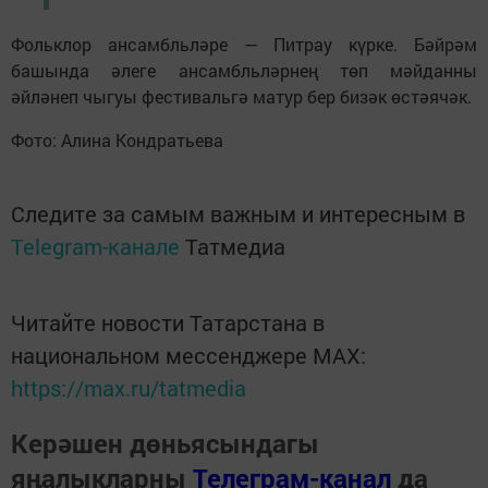
Фольклор ансамбльләре — Питрау күрке. Бәйрәм
башында әлеге ансамбльләрнең төп мәйданны
әйләнеп чыгуы фестивальгә матур бер бизәк өстәячәк.
Фото: Алина Кондратьева
Следите за самым важным и интересным в
Telegram-канале
Татмедиа
Читайте новости Татарстана в
национальном мессенджере MАХ:
https://max.ru/tatmedia
Керәшен дөньясындагы
яңалыкларны
Телеграм-канал
да