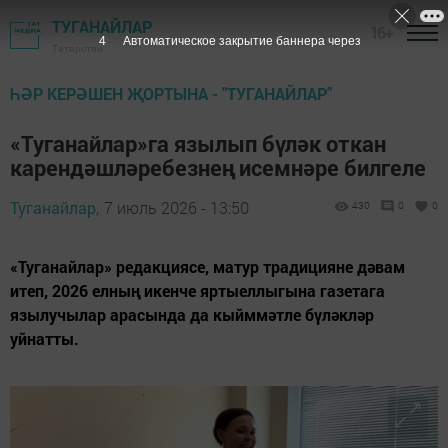
ТУГАНАЙЛАР
16+
2
Автоматическое закрытие баннера через
Татарстан
ҺӘР КЕРӘШЕН ҖОРТЫНА - "ТУГАНАЙЛАР"
«Туганайлар»га язылып бүләк откан
карендәшләребезнең исемнәре билгеле
Туганайлар,
7 июль 2026 - 13:50
430
0
0
«Туганайлар» редакциясе, матур традицияне дәвам
итеп, 2026 елның икенче яртыеллыгына газетага
язылучылар арасында да кыйммәтле бүләкләр
уйнатты.