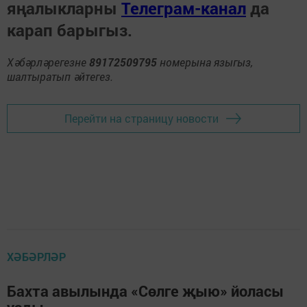
яңалыкларны
Телеграм-канал
да
карап барыгыз.
Хәбәрләрегезне
89172509795
номерына языгыз,
шалтыратып әйтегез.
Перейти на страницу новости
ХӘБӘРЛӘР
Бахта авылында «Сөлге җыю» йоласы