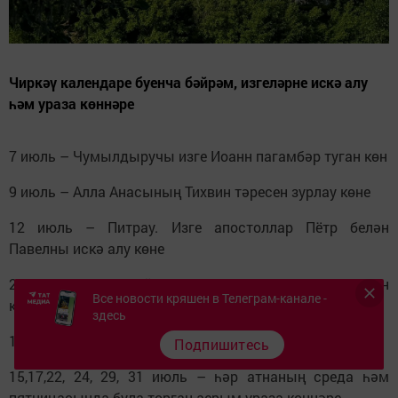
Чиркәү календаре буенча бәйрәм, изгеләрне искә алу
һәм ураза көннәре
7 июль – Чумылдыручы изге Иоанн пагамбәр туган көн
9 июль – Алла Анасының Тихвин тәресен зурлау көне
12 июль – Питрау. Изге апостоллар Пётр белән
Павелны искә алу көне
21 июль – Казанский. Алла Анасы Изге Мариянең Казан
Все новости кряшен в Телеграм-канале -
каласында төсе табылган көн
здесь
11 июльгә кадәр – Питрау уразасы
Подпишитесь
15,17,22, 24, 29, 31 июль – һәр атнаның среда һәм
пятницасында була торган аерым ураза көннәре.