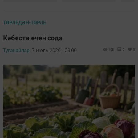
ТӨРЛЕДӘН-ТӨРЛЕ
Кәбестә өчен сода
Туганайлар,
7 июль 2026 - 08:00
168
0
0