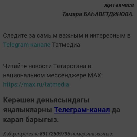
җитәкчесе
Тамара БАҺАВЕТДИНОВА.
Следите за самым важным и интересным в
Telegram-канале
Татмедиа
Читайте новости Татарстана в
национальном мессенджере MАХ:
https://max.ru/tatmedia
Керәшен дөньясындагы
яңалыкларны
Телеграм-канал
да
карап барыгыз.
Хәбәрләрегезне
89172509795
номерына языгыз,