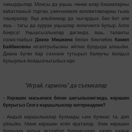
чакырдылар. Монсы да уңыш, чөнки алар башкаларны
кабатламый торган, үзенчәлекле коллективларны гына
төшерәләр. Яңа альбомнар да чыгардык. Без бит әле
яшь - тагы да зуррак уңышлар киләчәктә булыр, Алла
боерса! Уңышсызлыклар дигәндә, яшь, таланты
солисткабыз
Диана Мишкина
белән биючебез
Камил
Байбиковны
югалтуыбызны әйтми булдыра алмыйм.
Диана бүген бар сәхнәне тутырып балкучы йолдыз
булырлык йолдызчыгыбыз иде.
"Играй, гармонь" да съемкалар
- Керәшен мәсьәләсе белән шөгыльләнгәндә, керәшен
булуыгыз Сезгә каршылыклар китермәдеме?
- Андый каршылыклар булмады һәм булмас та, дип
уйлыйм. Мине керәшен итеп яраталар. Элек керәшен
булуыма артык игътибар бирмәсәләр, хәзер халык