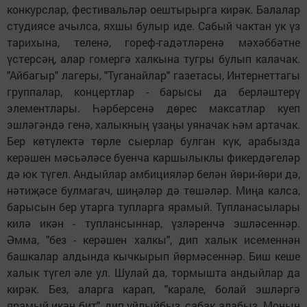
конкурслар, фестивальләр оештырырга кирәк. Балалар
студиясе ачылса, яхшы булыр иде. Сабый чактан ук үз
тарихына, теленә, гореф-гадәтләренә мәхәббәтне
үстерсәң, алар гомергә халкына тугры булып калачак.
"Айбагыр" лагеры, "Туганайлар" газетасы, Интернеттагы
группалар, концертлар - барысы да берләштерү
элементлары. Һәрберсенә дөрес максатлар куеп
эшләгәндә генә, халыкның үзаңы уяначак һәм артачак.
Бер көтүлектә төрле сыерлар булган күк, арабызда
керәшен мәсьәләсе буенча каршылыклы фикердәгеләр
дә юк түгел. Андыйлар амбицияләр белән йөри-йөри дә,
нәтиҗәсе булмагач, шиңәләр дә төшәләр. Миңа калса,
барысын бер утарга тупларга ярамый. Тупланасылары
килә икән - туплансыннар, үзләренчә эшләсеннәр.
Әмма, "без - керәшен халкы", дип халык исеменнән
башкалар алдында кычкырып йөрмәсеннәр. Биш кеше
халык түгел әле ул. Шулай да, тормышта андыйлар да
кирәк. Без, аларга карап, "карале, болай эшләргә
ярамый икән бит", дип уйлыйбыз, сабак алабыз. Моның