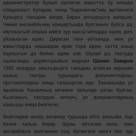
администратор булып эшләгән вакытта, бу өлкәдә
специалист буларак, миңа "Бәрмәнчек"нең җитәкчесе
булырга тәкъдим килде. Бераз аптырашта калдым.
Чөнки ансамбльнең концертында булганым булса да,
иҗтимагый оешма әлеге зур масштабларда эшли, дип,
уйламаган идем. Дөресен генә әйткәндә, мин ул
вакытларда оешмадан ерак тора идем, хәтта аның
барлыгын да белми идем әле. Шулай да, театрда
эшләгәндә, директорыбыз мәрхүм
Шамил Закиров
1992 елларда оештырырга тәкъдим ителгән керәшен
халык театры турындагы документларны,
протоколларны миңа тапшырган иде. Заманында ул
җыелыш Камалның кечкенә залында узган булган.
Кызганыч, театрдан киткәч, ул документларның
язмышы миңа билгесез.
Өметләрне аклау, акламау турында әйтә алмыйм. Аңа
бәяне халык бирер. Шуны әйтәсем килә, мин
ансамбльгә килгәннән соң, бүгенгесе көнгә без зур