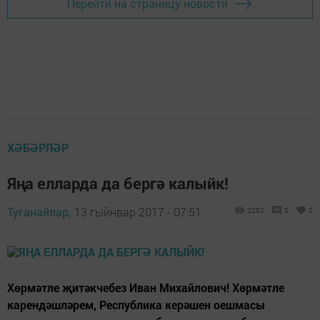
Перейти на страницу новости
ХӘБӘРЛӘР
Яңа елларда да бергә калыйк!
Туганайлар,
13 гыйнвар 2017 - 07:51
2252
0
0
Хөрмәтле җитәкчебез Иван Михайлович! Хөрмәтле
карендәшләрем, Республика керәшен оешмасы