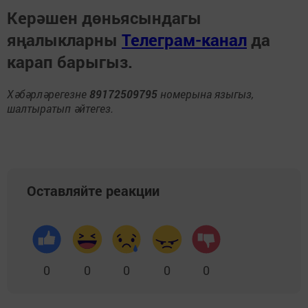
Керәшен дөньясындагы
яңалыкларны
Телеграм-канал
да
карап барыгыз.
Хәбәрләрегезне
89172509795
номерына языгыз,
шалтыратып әйтегез.
Оставляйте реакции
0
0
0
0
0