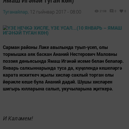
Ямаш Игәнәй туган көн)
Туганайлар,
12 гыйнвар 2017 - 08:00
2138
0
0
Сарман районы Ләке авылында туып-үсеп, олы
тормышка аяк баскан Ананий Нестерович Маловны
поэзия дөньясында Ямаш Игәнәй исеме белән беләләр.
Январь салкыннарында туса да, күңелендә кешеләргә
карата искиткеч җылы хисләр саклый торган олы
йөрәкле кеше була Ананий дәдәй. Шушы хисләрен
шигырь юлларына салып, укучыларына җиткерә.
И Каләмем!