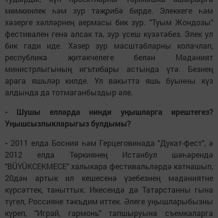
мөмкинлек һәм зур тәҗрибә бирде. Элеккеге һәм
хәзерге хәлләрнең аермасы бик зур. "Туым Жондозы"
фестивален генә алсак та, зур үсеш күзәтәбез. Элек ул
бик гади иде. Хәзер зур масштабларны колачлап,
республика җитәкчелеге белән Мәдәният
министрлыгының игътибары астында үтә. Безнең
арага яшьләр килде. Ул вакытта яшь буынны күз
алдында да тотмаганбыздыр әле.
- Шушы елларда нинди уңышларга ирештегез?
Уңышсызлыкларыгыз булдымы?
-
2011 елда Босния һәм Герцеговинада "Дукат-фест", ә
2012 елда Төркиянең Истанбул шәһәрендә
"BÜYÜKСEKMECE" халыкара фестивальләрдә катнашып,
20дән артык ил кешесенә үзебезнең мәдәниятне
күрсәттек, таныттык. Икесендә дә Татарстанны гына
түгел, Россияне тәкъдим иттек. Әлеге уңышларыбызны
күреп, "Играй, гармонь" тапшыруына съемкаларга