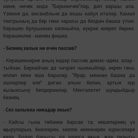
мине, ничек анда "Бәрмәнчек"ләр, дип каршы ала.
Үземне дә, ансамбльне дә яхшы кабул итәләр. Камал
театрының да бер генә чарасы да бездән башка үтми.
Керәшен булуымнан оялмыйча, күкрәк киереп йөрим.
Керәшенлек - минем фишка.
- Безнең халык ни өчен пассив?
- Керәшеннәрне аның кадәр пассив димәс идем, алар -
тыйнак. Беркайчан да чәчрәп чыкмыйлар, әкрен генә,
ипләп кенә яши бирәләр. "Ярар, миннән башка да
эшләрләр әле" дигән алым белән, артык зур
кызыксыну белдермиләр. Менталитет шундыйдыр
безнең.
-
Сез халыкка никадәр якын?
- Кайсы гына төбәккә барсак та, кешеләрнең үз
җыруларын, биюләрен, милли киемнәрен күрәселәре
килә. Болар барысы да аларга якын, җан ризыгы