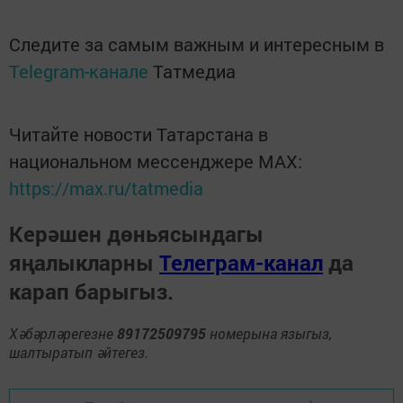
Следите за самым важным и интересным в
Telegram-канале
Татмедиа
Читайте новости Татарстана в
национальном мессенджере MАХ:
https://max.ru/tatmedia
Керәшен дөньясындагы
яңалыкларны
Телеграм-канал
да
карап барыгыз.
Хәбәрләрегезне
89172509795
номерына языгыз,
шалтыратып әйтегез.