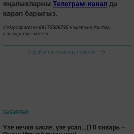
яңалыкларны
Телеграм-канал
да
карап барыгыз.
Хәбәрләрегезне
89172509795
номерына языгыз,
шалтыратып әйтегез.
Перейти на страницу новости
ХӘБӘРЛӘР
Үзе нечкә хисле, үзе усал...(10 январь –