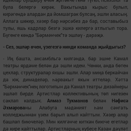
була белергә кирәк. Вакытында кырыс булып,
кирәгендә алардан да йомшаграк булсаң, эшли аласың.
Аллага шөкер, хәзер бар нәрсәбез дә бар, составыбыз
тулы, яшь кадрлар безгә эшкә килергә атлыгып тора.
Бүгенге көндә "Бәрмәнчек"тә эшләү - дәрәҗә.
- Сез, эшләр өчен, үзегезгә нинди команда җыйдыгыз?
- Иң башта, ансамбльгә килгәндә, бар эшне Камал
театры ярдәме белән дә эшли идем. Чөнки, анда бөтен
цехлар, структуралар яхшы эшли. Алар миңа беркайчан
да юк, димәделәр, һәрвакыт якын иттеләр. Хәтта
"Бәрмәнчек"нең логотипын да Камал театры дизайнеры
эшләп бирде. Артистлар коллективының төп нигезен
саклап калдык.
Алмаз Тукманов
белән
Нәфисә
Әхмәрова
ны Алабуга мәдәният һәм сәнгать
колледжыннан үзем барып алып кайттым. Хәзер алар
башлап биючеләр. Мин килгәнче киткән биюче егетләр
дә кире кайттылар. Артистларның күбесе Казан дәүләт