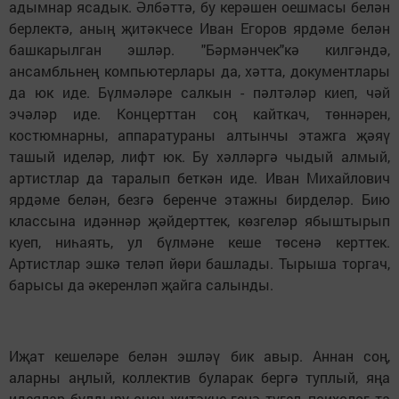
адымнар ясадык. Әлбәттә, бу керәшен оешмасы белән
берлектә, аның җитәкчесе Иван Егоров ярдәме белән
башкарылган эшләр. "Бәрмәнчек"кә килгәндә,
ансамбльнең компьютерлары да, хәтта, документлары
да юк иде. Бүлмәләре салкын - пәлтәләр киеп, чәй
эчәләр иде. Концерттан соң кайткач, төннәрен,
костюмнарны, аппаратураны алтынчы этажга җәяү
ташый иделәр, лифт юк. Бу хәлләргә чыдый алмый,
артистлар да таралып беткән иде. Иван Михайлович
ярдәме белән, безгә беренче этажны бирделәр. Бию
классына идәннәр җәйдерттек, көзгеләр ябыштырып
куеп, ниһаять, ул бүлмәне кеше төсенә керттек.
Артистлар эшкә теләп йөри башлады. Тырыша торгач,
барысы да әкеренләп җайга салынды.
Иҗат кешеләре белән эшләү бик авыр. Аннан соң,
аларны аңлый, коллектив буларак бергә туплый, яңа
идеялар булдыру өчен җитәкче генә түгел, психолог та