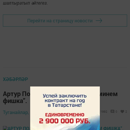
шалтыратып әйтегез.
Перейти на страницу новости
ХӘБӘРЛӘР
Артур Поляков: “Керәшенлек – минем
фишка”.
Туганайлар,
12 гыйнвар 2017 - 10:37
1992
0
2