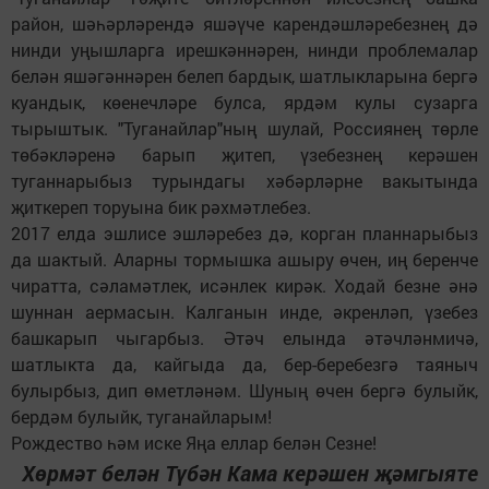
район, шәһәрләрендә яшәүче карендәшләребезнең дә
нинди уңышларга ирешкәннәрен, нинди проблемалар
белән яшәгәннәрен белеп бардык, шатлыкларына бергә
куандык, көенечләре булса, ярдәм кулы сузарга
тырыштык. "Туганайлар"ның шулай, Россиянең төрле
төбәкләренә барып җитеп, үзебезнең керәшен
туганнарыбыз турындагы хәбәрләрне вакытында
җиткереп торуына бик рәхмәтлебез.
2017 елда эшлисе эшләребез дә, корган планнарыбыз
да шактый. Аларны тормышка ашыру өчен, иң беренче
чиратта, сәламәтлек, исәнлек кирәк. Ходай безне әнә
шуннан аермасын. Калганын инде, әкренләп, үзебез
башкарып чыгарбыз. Әтәч елында әтәчләнмичә,
шатлыкта да, кайгыда да, бер-беребезгә таяныч
булырбыз, дип өметләнәм. Шуның өчен бергә булыйк,
бердәм булыйк, туганайларым!
Рождество һәм иске Яңа еллар белән Сезне!
Хөрмәт белән Түбән Кама керәшен җәмгыяте