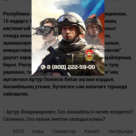
Республика керәшен оешмасына 10 ел тулу уңаеннан,
10 лидерга 10 сорау Республика керәшеннәренең
иҗтимагый оешмасы төзелеп, узган 10 ел вакыт
эчендә аның уңышлы проектлары эшләп килә,
җимешләрен бирә. Нәкъ тә керәшен оешмасының
инициативасы белән барлыкка килгән "Бәрмәнчек"
дәүләт керәшен фольклор ансамбле дә шундыйларның
берсе. Республика керәшен оешмасына 10 ел тулу
уңаеннан, тагын бер лидерыбыз - "Бәрмәнчек"нең
җитәкчесе Артур Поляков белән әңгәмә кордык.
Ансамбльнең үткәне, бүгенгесе һәм киләчәге турында
сөйләштек.
- Артур Владимирович, Сез ансамбльгә ничек килдегез?
Сезнеңчә, Сез халык өметен акладыгызмы?
- 2010 елда, Галиәсгар Камал театрында