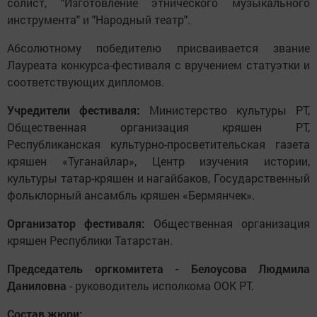
солист, "Изготовление этнического музыкального
инструмента" и "Народный театр".
Абсолютному победителю присваивается звание
Лауреата конкурса-фестиваля с вручением статуэтки и
соответствующих дипломов.
Учредители фестиваля:
Министерство культуры РТ,
Общественная организация кряшен РТ,
Республиканская культурно-просветительская газета
кряшен «Туганайлар», Центр изучения истории,
культуры татар-кряшен и нагайбаков, Государственный
фольклорный ансамбль кряшен «Бермянчек».
Организатор фестиваля:
Общественная организация
кряшен Республики Татарстан.
Председатель оргкомитета - Белоусова Людмила
Даниловна
- руководитель исполкома ООК РТ.
Состав жюри: