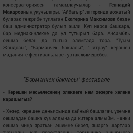
консерваториясен тәмамлаучылар -
Геннадий
Макаров
ның укучылары. "Айбагыр" лагеренда вожатый
буларак тәҗрибә туплаган
Екатерина Максимова
бездә
баш администратор булып эшли. Күп нәрсә башкара,
бар медиакиңлекне дә ул тутырып бара. Ансамбль
оешма белән дә тыгыз элемтәдә тора. "Туым
Жондозы", "Бәрмәнчек бакчасы", "Питрау" керәшен
мәдәнияте фестивальләре - уртак җимешебез.
"Бәрмәнчек бакчасы" фестивале
- Керәшен мәсьәләсенең элеккеге һәм хәзерге хәленә
карашыгыз?
-
Хәзер, керәшен дөньясында кайный башлагач, үземне
оешмадан башка күз алдына да китерә алмыйм. Чөнки
оешма миңа яраткан эшемне биреп, яшәргә шартлар
тудырды, күп проектларны тормышка ашырырга