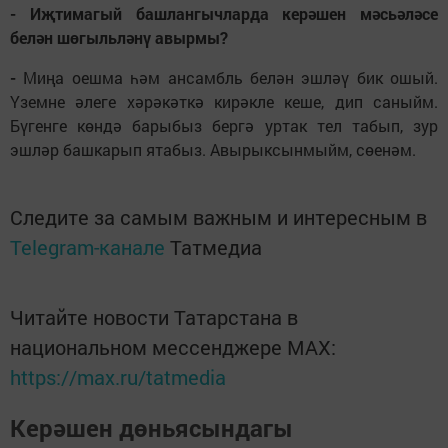
- Иҗтимагый башлангычларда керәшен мәсьәләсе
белән шөгыльләнү авырмы?
-
Миңа оешма һәм ансамбль белән эшләү бик ошый.
Үземне әлеге хәрәкәткә кирәкле кеше, дип саныйм.
Бүгенге көндә барыбыз бергә уртак тел табып, зур
эшләр башкарып ятабыз. Авырыксынмыйм, сөенәм.
Следите за самым важным и интересным в
Telegram-канале
Татмедиа
Читайте новости Татарстана в
национальном мессенджере MАХ:
https://max.ru/tatmedia
Керәшен дөньясындагы