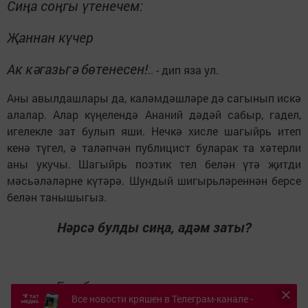
Сиңа соңгы үтенечем:
Җаннан күчер
Ак кәгазьгә бөтенесен!
.. - дип яза ул.
Аны авылдашлары да, каләмдәшләре дә сагынып искә
алалар. Алар күңелендә Ананий дәдәй сабыр, гадел,
игелекле зат булып яши. Нечкә хисле шагыйрь итеп
кенә түгел, ә таләпчән публицист буларак та хәтерли
аны укучы. Шагыйрь поэтик тел белән үтә җитди
мәсьәләләрне күтәрә. Шундый шигырьләреннән берсе
белән танышыгыз.
Нәрсә булды сиңа, адәм заты?
Бер-береңне, адәм, үтермә, дип,
Все новости кряшен в Телеграм-канале -