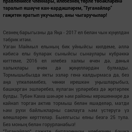
правлениесе членнары, илебезнең төрле төбәкләренә
таралып яшәүче кан-кардәшләрем, "Туганайлар"
гәҗитен яратып укучылар, аны чыгаручылар!
Сезнең барыгызны да Яңа - 2017 ел белән чын күңелдән
тәбрик итәм.
Узган Маймыл елының бик уйныйсы килдеме, әллә
кәбисә елы буларак сыныйсы сынаулары күбрәккә
киттеме, 2016 ел илебез халкы өчен дә, дөнья
халыклары өчен дә җиңелләрдән булмады.
Тормышыбызда якты эзләр генә калдырмаса да, без
аңа үпкәләмибез, чөнки ирешкән уңышларыбыз,
башкарган эшләребез, яулаган үрләребез дә җитәрлек
булды. Түбән Кама шәһәре һәм районы керәшеннәре дә
кайнап торган актив тормыш белән яшәделәр, матди
һәм рухи байлыкларны саклауга һәм үстерүгә үз
өлешләрен керттеләр. Быелгысы елны безгә 25 тула.
Без моның белән горурланабыз!
"Туганайлар" гәҗите битләреннән илебезнең башка