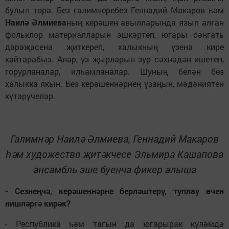
булып тора. Без галимнеребез Геннадий Макаров һәм
Наилә Әлмиева
ның керәшен авылларында язып алган
фольклор материалларын эшкәртеп, югары сәнгать
дәрәҗәсенә җиткереп, халыкның үзенә кире
кайтарабыз. Алар, үз җырларын зур сәхнәдән ишетеп,
горурланалар, илһамланалар. Шуның белән без
халыкка якын. Без керәшеннәрнең үзаңын, мәдәниятен
күтәрүчеләр.
Галимнәр Наилә Әлмиева, Геннадий Макаров
һәм художество җитәкчесе Эльмира Кашапова
ансамбль эше буенча фикер алыша
- Сезнеңчә, керәшеннәрне берләштерү, туплау өчен
нишләргә кирәк?
- Республика һәм тагын да югарырак күләмдә