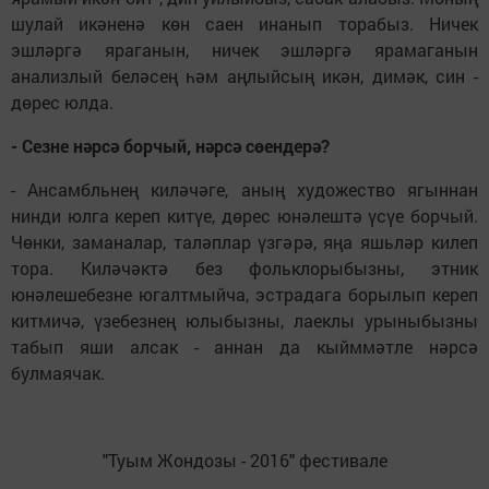
шулай икәненә көн саен инанып торабыз. Ничек
эшләргә яраганын, ничек эшләргә ярамаганын
анализлый беләсең һәм аңлыйсың икән, димәк, син -
дөрес юлда.
- Сезне нәрсә борчый, нәрсә сөендерә?
- Ансамбльнең киләчәге, аның художество ягыннан
нинди юлга кереп китүе, дөрес юнәлештә үсүе борчый.
Чөнки, заманалар, таләплар үзгәрә, яңа яшьләр килеп
тора. Киләчәктә без фольклорыбызны, этник
юнәлешебезне югалтмыйча, эстрадага борылып кереп
китмичә, үзебезнең юлыбызны, лаеклы урыныбызны
табып яши алсак - аннан да кыйммәтле нәрсә
булмаячак.
"Туым Жондозы - 2016" фестивале