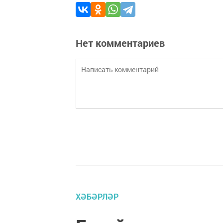
Нет комментариев
ХӘБӘРЛӘР