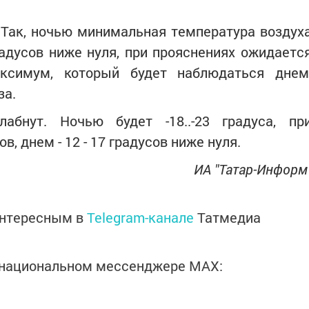
 Так, ночью минимальная температура воздух
радусов ниже нуля, при прояснениях ожидаетс
ксимум, который будет наблюдаться днем
за.
бнут. Ночью будет -18..-23 градуса, пр
ов, днем - 12 - 17 градусов ниже нуля.
ИА "Татар-Информ
интересным в
Telegram-канале
Татмедиа
в национальном мессенджере MАХ: