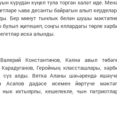
ын күрүдән күңел тула торган халәт иде. Мен
етләре һава десанты байрагын алып керделәр
ды. Бер минут тынлык белән шушы мәктәпн
 булып җитешеп, соңгы еллардагы төрле хәрб
-егетләр искә алынды.
лерий Константинов, Кәлнә авыл төбәг
Карадуганов, Геройның классташлары, хәрб
ы сүз алды. Вятка Аланы шәһәрендә яшәүч
ич Асапов дәдәсе исемен йөртүче мәктә
 нык ихтыярлы, кешелекле, чын патриотла