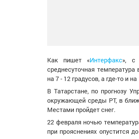
Как пишет «
Интерфакс
», с
среднесуточная температура 
на 7 - 12 градусов, а где-то и на 
В Татарстане, по прогнозу Уп
окружающей среды РТ, в ближ
Местами пройдет снег.
22 февраля ночью температура
при прояснениях опустится до 