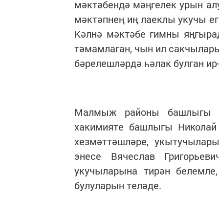
мәктәбендә мәңгелек урын алу
мәктәпнең иң лаеклы укучы ег
Кәлнә мәктәбе гимны яңгыра
тәмамлаган, чын ил сакчылары
бәрелешләрдә һәлак булган ир
Малмыж районы башлыгы Ва
хакимияте башлыгы Николай 
хезмәттәшләре, укытучылар
энесе Вячеслав Григорьев
укучыларына тирән белемле,
булуларын теләде.