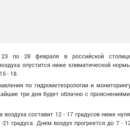
 23 по 28 февраля в российской столиц
воздуха опустится ниже климатической норм
15 - 18.
равления по гидрометеорологии и мониторинг
айшие три дня будет облачно с прояснениями
 воздуха составит 12 - 17 градусов ниже нуля
-21 градуса. Днем воздух прогреется до 7 - 1