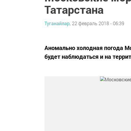
Татарстана
Туганайлар,
22 февраль 2018 - 06:39
Аномально холодная погода М
будет наблюдаться и на террит