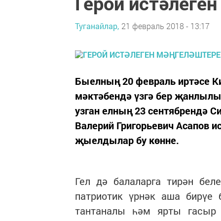
Герой истәлеге
Туганайлар,
21 февраль 2018 - 13:17
Быелның 20 февраль иртәсе 
мәктәбендә үзгә бер җанлылы
узган елның 23 сентябрендә С
Валерий Григорьевич Асапов и
җыелдылар бу көнне.
Гел дә балаларга тирән бел
патриотик үрнәк аша бирүе 
тантаналы һәм ярты гасыр