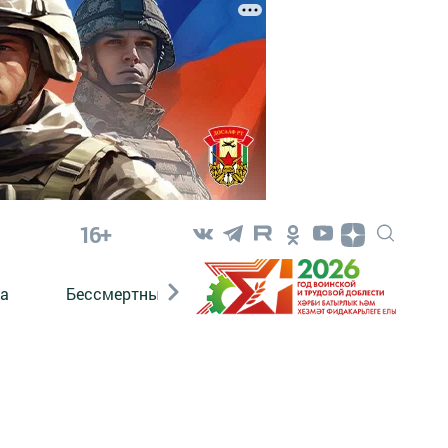
16+
а
Бессмертный полк. Кряшены