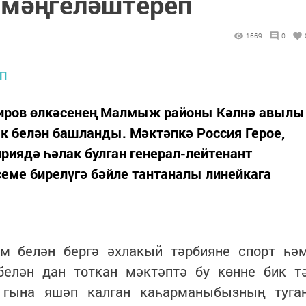
н мәңгеләштереп
1669
0
Киров өлкәсенең Малмыж районы Кәлнә авылы
к белән башланды. Мәктәпкә Россия Герое,
ириядә һәлак булган генерал-лейтенант
семе бирелүгә бәйле тантаналы линейкага
ем белән бергә әхлакый тәрбияне спорт һә
белән дан тоткан мәктәптә бу көнне бик т
 гына яшәп калган каһарманыбызның туга