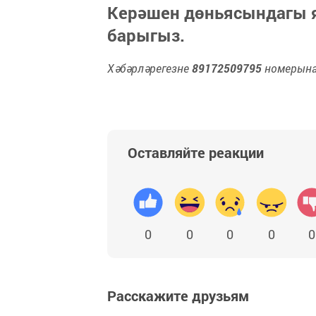
Керәшен дөньясындагы
барыгыз.
Хәбәрләрегезне
89172509795
номерына 
Оставляйте реакции
0
0
0
0
0
Расскажите друзьям