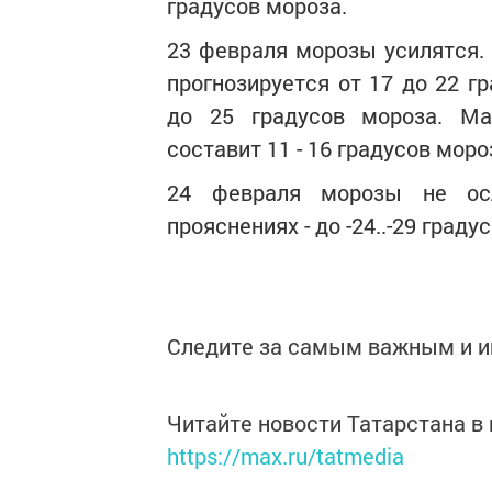
градусов мороза.
23 февраля морозы усилятся.
прогнозируется от 17 до 22 г
до 25 градусов мороза. Ма
составит 11 - 16 градусов моро
24 февраля морозы не осла
прояснениях - до -24..-29 градус
Следите за самым важным и 
Читайте новости Татарстана 
https://max.ru/tatmedia