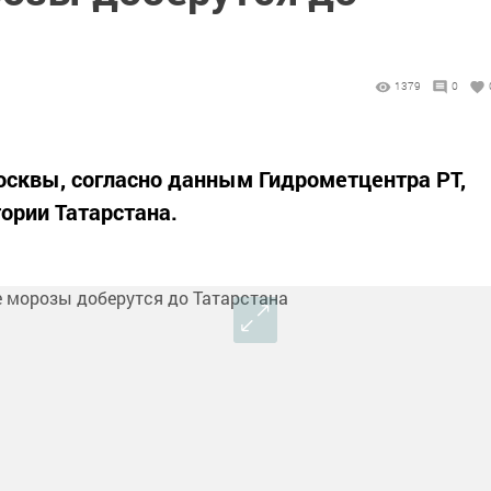
1379
0
осквы, согласно данным Гидрометцентра РТ,
ории Татарстана.