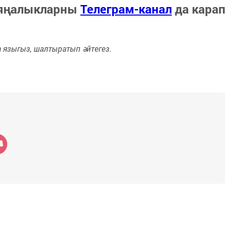
 яңалыкларны
Телеграм-канал
да кара
языгыз, шалтыратып әйтегез.