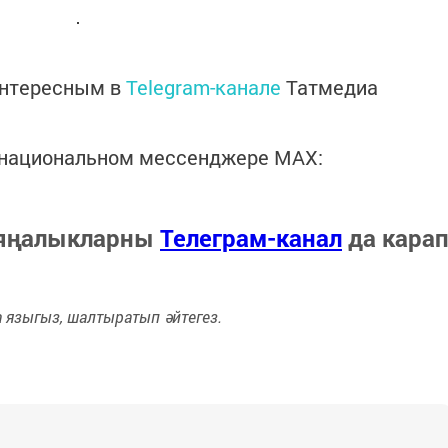
интересным в
Telegram-канале
Татмедиа
в национальном мессенджере MАХ:
 яңалыкларны
Телеграм-канал
да кара
языгыз, шалтыратып әйтегез.