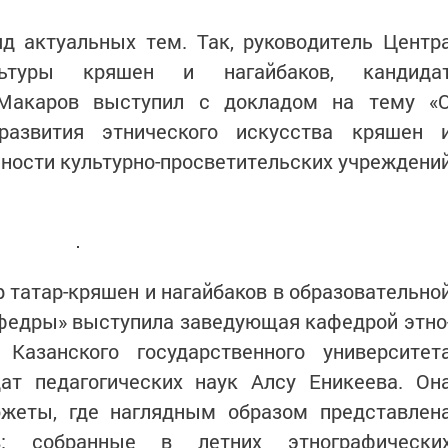
д актуальных тем. Так, руководитель Центр
ьтуры кряшен и нагайбаков, кандида
 Макаров выступил с докладом на тему «
развития этнического искусства кряшен 
ьности культурно-просветительских учреждени
 татар-кряшен и нагайбаков в образовательно
афедры» выступила заведующая кафедрой этно
 Казанского государственного университет
дат педагогических наук Алсу Еникеева. Он
жеты, где наглядным образом представлен
в: собранные в летних этнографически