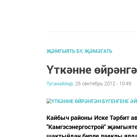
ҖӘМГЫЯТЬ БУ, ҖӘМӘГАТЬ
Үткәнне өйрәнгә
Туганайлар,
26 сентябрь 2012 - 10:49
Кайбыч районы Иске Тәрбит а
"Камгэсэнергострой" җәмгыят
шактыйдан бирле лаеклы ялда 