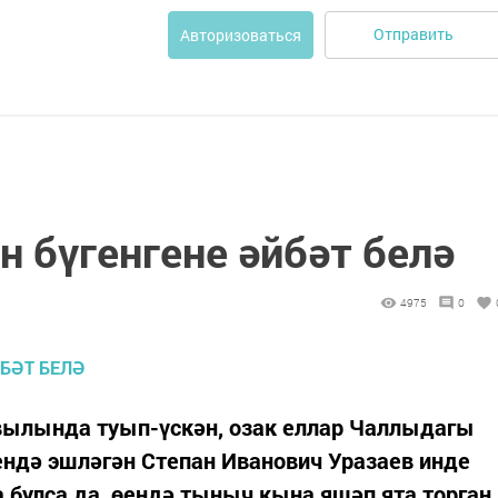
Отправить
Авторизоваться
н бүгенгене әйбәт белә
4975
0
вылында туып-үскән, озак еллар Чаллыдагы
ендә эшләгән Степан Иванович Уразаев инде
булса да, өендә тыныч кына яшәп ята торган