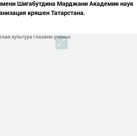
и имени Шигабутдина Марджани Академии наук
анизация кряшен Татарстана.