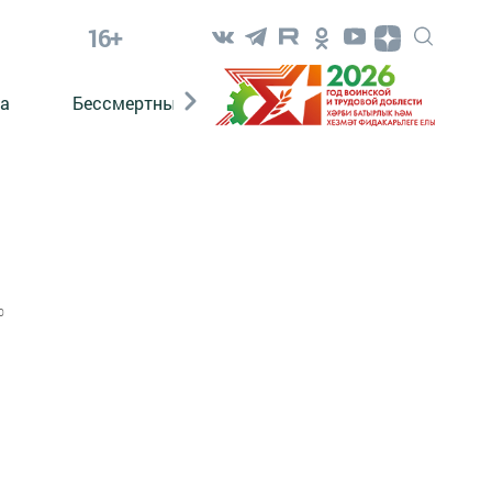
16+
а
Бессмертный полк. Кряшены
0