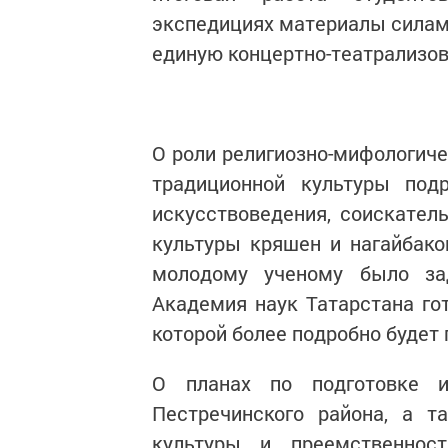
экспедициях материалы силам
единую концертно-театрализов
О роли религиозно-мифологич
традиционной культуры под
искусствоведения, соискател
культуры кряшен и нагайбако
молодому ученому было зад
Академия наук Татарстана гот
которой более подробно будет
О планах по подготовке и
Пестречинского района, а т
культуры и преемственност