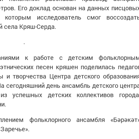
тров. Его доклад основан на данных писцовы
о которым исследователь смог воссоздат
й села Кряш-Серда.
аниями к работе с детским фольклорны
этнических песен кряшен поделилась педаго
ы и творчества Центра детского образовани
На сегодняшний день ансамбль детского центр
из успешных детских коллективов города
и.
плением фольклорного ансамбля «Бәрәкәт
«Заречье».