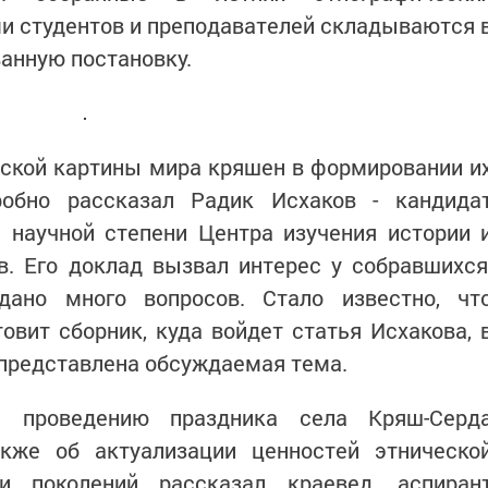
и студентов и преподавателей складываются 
анную постановку.
еской картины мира кряшен в формировании и
робно рассказал Радик Исхаков - кандида
ь научной степени Центра изучения истории 
в. Его доклад вызвал интерес у собравшихся
ано много вопросов. Стало известно, чт
овит сборник, куда войдет статья Исхакова, 
 представлена обсуждаемая тема.
 проведению праздника села Кряш-Серд
акже об актуализации ценностей этническо
и поколений рассказал краевед, аспиран