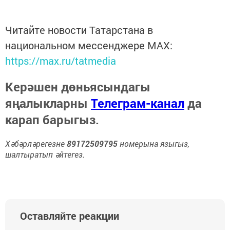
Читайте новости Татарстана в
национальном мессенджере MАХ:
https://max.ru/tatmedia
Керәшен дөньясындагы
яңалыкларны
Телеграм-канал
да
карап барыгыз.
Хәбәрләрегезне
89172509795
номерына языгыз,
шалтыратып әйтегез.
Оставляйте реакции