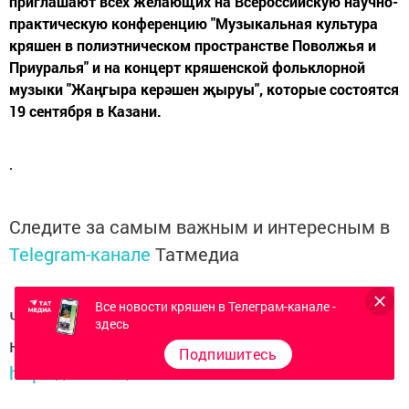
приглашают всех желающих на Всероссийскую научно-
практическую конференцию "Музыкальная культура
кряшен в полиэтническом пространстве Поволжья и
Приуралья" и на концерт кряшенской фольклорной
музыки "Жаңгыра керәшен җыруы", которые состоятся
19 сентября в Казани.
Следите за самым важным и интересным в
Telegram-канале
Татмедиа
Все новости кряшен в Телеграм-канале -
Читайте новости Татарстана в
здесь
национальном мессенджере MАХ:
Подпишитесь
https://max.ru/tatmedia