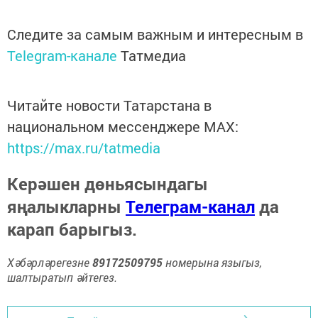
Следите за самым важным и интересным в
Telegram-канале
Татмедиа
Читайте новости Татарстана в
национальном мессенджере MАХ:
https://max.ru/tatmedia
Керәшен дөньясындагы
яңалыкларны
Телеграм-канал
да
карап барыгыз.
Хәбәрләрегезне
89172509795
номерына языгыз,
шалтыратып әйтегез.