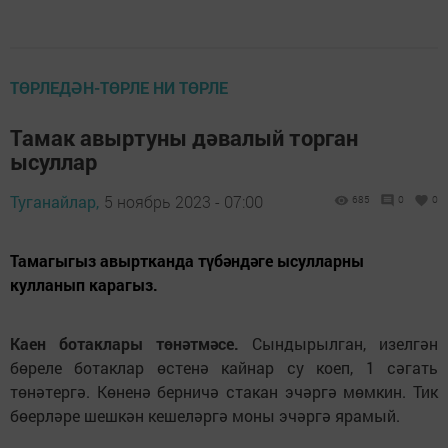
ТӨРЛЕДӘН-ТӨРЛЕ НИ ТӨРЛЕ
Тамак авыртуны дәвалый торган
ысуллар
Туганайлар,
5 ноябрь 2023 - 07:00
685
0
0
Тамагыгыз авыртканда түбәндәге ысулларны
кулланып карагыз.
Каен ботаклары төнәтмәсе.
Сындырылган, изелгән
бөреле ботаклар өстенә кайнар су коеп, 1 сәгать
төнәтергә. Көненә берничә стакан эчәргә мөмкин. Тик
бөерләре шешкән кешеләргә моны эчәргә ярамый.