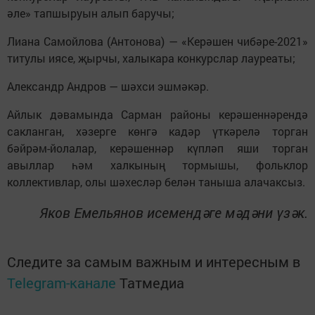
әле» тапшыруын алып баручы;
Лиана Самойлова (Антонова) — «Керәшен чибәре-2021»
титулы иясе, җырчы, халыкара конкурслар лауреаты;
Александр Андров — шәхси эшмәкәр.
Айлык дәвамында Сарман районы керәшеннәрендә
сакланган, хәзерге көнгә кадәр үткәрелә торган
бәйрәм-йолалар, керәшеннәр күпләп яши торган
авыллар һәм халкының тормышы, фольклор
коллективлар, олы шәхесләр белән таныша алачаксыз.
Яков Емельянов исемендәге мәдәни үзәк.
Следите за самым важным и интересным в
Telegram-канале
Татмедиа