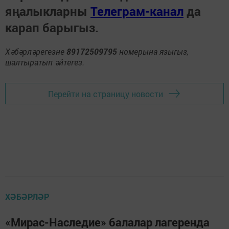
яңалыкларны
Телеграм-канал
да
карап барыгыз.
Хәбәрләрегезне
89172509795
номерына языгыз,
шалтыратып әйтегез.
Перейти на страницу новости
ХӘБӘРЛӘР
«Мирас-Наследие» балалар лагеренда