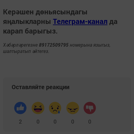
Керәшен дөньясындагы
яңалыкларны
Телеграм-канал
да
карап барыгыз.
Хәбәрләрегезне
89172509795
номерына языгыз,
шалтыратып әйтегез.
Оставляйте реакции
2
0
0
0
0