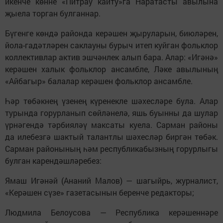
икенче көнне «Питрау кайту»га Наратасты авылына
җыела торган булганнар.
Бүгенге көндә районда керәшен җыруларын, биюләрен,
йола-гадәтләрен саклауны бурыч итеп куйган фольклор
коллективлар актив эшчәнлек алып бара. Алар: «Игәнә»
керәшен халык фольклор ансамбле, Ләке авылының
«Айбагыр» балалар керәшен фольклор ансамбле.
Һәр төбәкнең үзенең күренекле шәхесләре була. Алар
турында горурланып сөйләнелә, яшь буынны да шулар
үрнәгендә тәрбияләү максаты куела. Сарман районы
да илебезгә шактый талантлы шәхесләр биргән төбәк.
Сарман районының һәм республикабызның горурлыгы
булган карендәшләребез:
Ямаш Игәнәй (Ананий Малов) — шагыйрь, журналист,
«Керәшен сүзе» газетасынын беренче редакторы;
Людмила Белоусова — Республика керәшеннәре