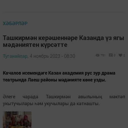
ХӘБӘРЛӘР
Ташкирмән керәшеннәре Казанда үз ягы
мәдәниятен күрсәтте
Туганайлар,
4 ноябрь 2023 - 08:30
751
0
2
Качалов исемендәге Казан академия рус зур драма
театрында Лаеш районы мәдәнияте көне узды.
Әлеге чарада Ташкирмән авылының мәктәп
укытучылары һәм укучылары да катнашты.