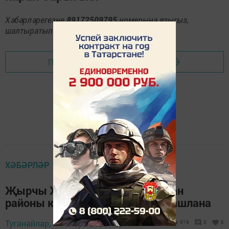
Хәбәрләрегезне
89172509795
номерына языгыз,
шалтыратып әйтегез.
Перейти на страницу новости
ХӘБӘРЛӘР
Җырчы Җәкәү йортында Сарман
районы керәшеннәре айлыгы башлана
Туганайлар,
4 ноябрь 2023 - 08:47
919
0
8