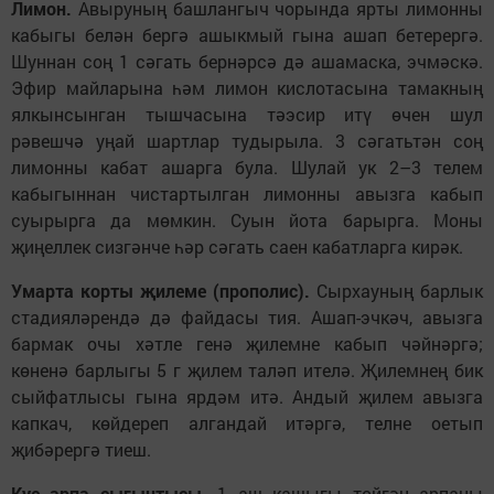
Лимон.
Авыруның башлангыч чорында ярты лимонны
кабыгы белән бергә ашыкмый гына ашап бетерергә.
Шуннан соң 1 сәгать бернәрсә дә ашамаска, эчмәскә.
Эфир майларына һәм лимон кислотасына тамакның
ялкынсынган тышчасына тәэсир итү өчен шул
рәвешчә уңай шартлар тудырыла. 3 сәгатьтән соң
лимонны кабат ашарга була. Шулай ук 2–3 телем
кабыгыннан чистартылган лимонны авызга кабып
суырырга да мөмкин. Суын йота барырга. Моны
җиңеллек сизгәнче һәр сәгать саен кабатларга кирәк.
Умарта корты җилеме (прополис).
Сырхауның барлык
стадияләрендә дә файдасы тия. Ашап-эчкәч, авызга
бармак очы хәтле генә җилемне кабып чәйнәргә;
көненә барлыгы 5 г җилем таләп ителә. Җилемнең бик
сыйфатлысы гына ярдәм итә. Андый җилем авызга
капкач, көйдереп алгандай итәргә, телне оетып
җибәрергә тиеш.
Куе арпа сыгынтысы.
1 аш кашыгы төйгән арпаны