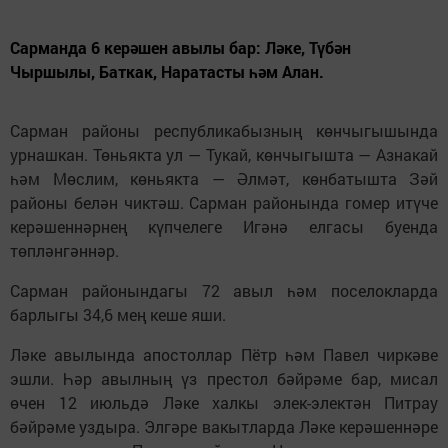
Сарманда 6 керәшен авылы бар: Ләке, Түбән
Чыршылы, Баткак, Наратасты һәм Алан.
Сарман районы республикабызның көнчыгышында
урнашкан. Төньякта ул — Тукай, көнчыгышта — Азнакай
һәм Мөслим, көньякта — Әлмәт, көнбатышта Зәй
районы белән чиктәш. Сарман районында гомер итүче
керәшеннәрнең күпчелеге Игәнә елгасы буенда
төпләнгәннәр.
Сарман районындагы 72 авыл һәм поселокларда
барлыгы 34,6 мең кеше яши.
Ләке авылында апостоллар Пётр һәм Павел чиркәве
эшли. Һәр авылның үз престол бәйрәме бар, мисал
өчен 12 июльдә Ләке халкы элек-электән Питрау
бәйрәме уздыра. Элгәре вакытларда Ләке керәшеннәре