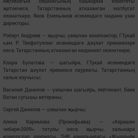
иҗтимагый оешмасының башкарма комитеты
җитәкчесе, Татарстанның атказанган матбугат
хезмәткәре, Яков Емельянов исемендәге мәдәни үзәк
директоры;
Роберт Андреев — җырчы, үзешчән композитор, Г.Тукай
һәм Р. Төхфәтуллин исемендәге дәүләт премияләре
иясе, Татарстанның атказанган мәдәният хезмәткәре;
Клара Булатова — шагыйрә, Г.Тукай исемендәге
Татарстан дәүләт премиясе лауреаты, Татарстанның
халык язучысы;
Василий Данилов — үзешчән шагыйрь, лейтенант, Бөек
Ватан сугышы ветераны;
Сергей Данилов — үзешчән җырчы;
Алина Каримова (Прокофьева) — «Керәшен
чибәре-2009» титулы иясе, җырчы, халыкара
конкурслар лауреаты, ТНВ каналындагы «Җырлыйк