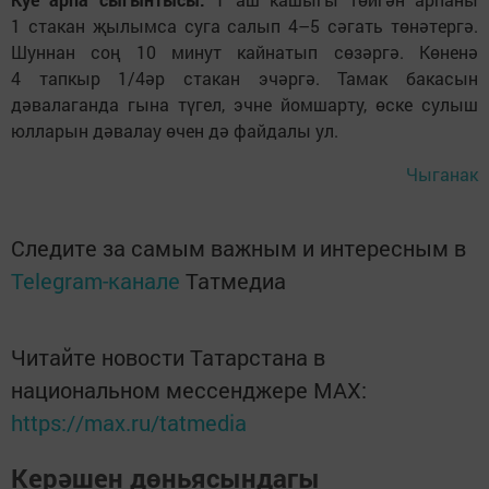
1 стакан җылымса суга салып 4–5 сәгать төнәтергә.
Шуннан соң 10 минут кайнатып сөзәргә. Көненә
4 тапкыр 1/4әр стакан эчәргә. Тамак бакасын
дәвалаганда гына түгел, эчне йомшарту, өске сулыш
юлларын дәвалау өчен дә файдалы ул.
Чыганак
Следите за самым важным и интересным в
Telegram-канале
Татмедиа
Читайте новости Татарстана в
национальном мессенджере MАХ:
https://max.ru/tatmedia
Керәшен дөньясындагы