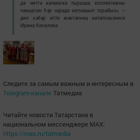
да читтә калмаска тырыша, коллективны
чакырган һәр чарада катнашып торабыз», —
дип хәбәр итте мәктәпнең китапханәчесе
Ирина Киселева.
Следите за самым важным и интересным в
Telegram-канале
Татмедиа
Читайте новости Татарстана в
национальном мессенджере MАХ:
https://max.ru/tatmedia