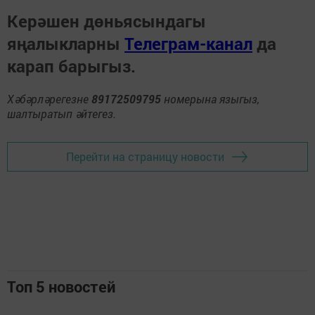
Керәшен дөньясындагы
яңалыкларны
Телеграм-канал
да
карап барыгыз.
Хәбәрләрегезне
89172509795
номерына языгыз,
шалтыратып әйтегез.
Перейти на страницу новости
Топ 5 новостей