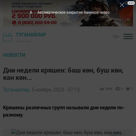
5
Автоматическое закрытие баннера через
ТУГАНАЙЛАР
16+
Татарстан
НОВОСТИ
Дни недели кряшен: баш көн, буш көн,
кан көн...
Туганайлар,
5 ноябрь 2023 - 07:15
3585
0
2
Кряшены различных групп называли дни недели по-
разному.