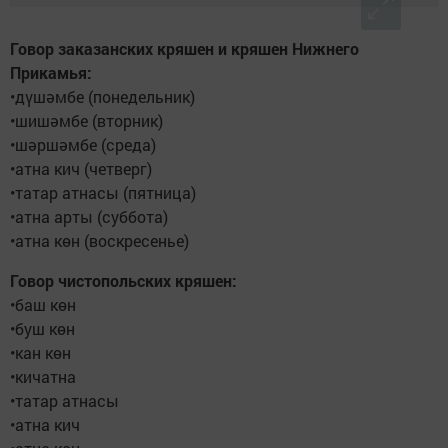
Говор заказанских кряшен и кряшен Нижнего
Прикамья:
•дүшәмбе (понедельник)
•шишәмбе (вторник)
•шәршәмбе (среда)
•атна кич (четверг)
•татар атнасы (пятница)
•атна арты (суббота)
•атна көн (воскресенье)
Говор чистопольских кряшен:
•баш көн
•буш көн
•кан көн
•кичатна
•татар атнасы
•атна кич