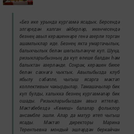
«Без ике урында күргәзмә ясадык. Берсендә
элгәредән калган әйберләр, икенчесендә
безнең авыл керәшеннәре генә әзерли торган
ашамлыклар иде. Безнең якта умартачылык,
балыкчылык белән шөгыльләнүче күп. Шуңа,
ризыкларыбызның да күп өлеше балдан һәм
балыктан әзерләнде. Соңрак, керәшен биюе
белән сәхнәгә чыктык. Авылыбызда клуб
ябылу сәбәпле, чыгыш ясарга мәктәп
коллективын чакырдылар. Тамашачылар бик
күп булды, халыкка безнең күргәзмәләр бик
ошады. Ризыкларыбыздан авыз иттеләр.
Мәктәбебездә «Көмеш» балалар фольклор
ансамбле эшли. Алар да матур итеп чыгыш
ясады. Мәктәп директоры Марина
Терентьевна мондый эшләрдән беркайчан