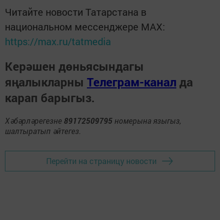
Читайте новости Татарстана в
национальном мессенджере MАХ:
https://max.ru/tatmedia
Керәшен дөньясындагы
яңалыкларны
Телеграм-канал
да
карап барыгыз.
Хәбәрләрегезне
89172509795
номерына языгыз,
шалтыратып әйтегез.
Перейти на страницу новости