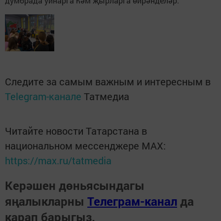
думбрада уйнарга һәм җырларга өйрәнделәр.
Следите за самым важным и интересным в
Telegram-канале
Татмедиа
Читайте новости Татарстана в
национальном мессенджере MАХ:
https://max.ru/tatmedia
Керәшен дөньясындагы
яңалыкларны
Телеграм-канал
да
карап барыгыз.