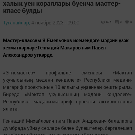
халык уен кораллары буенча мастер-
класс булды
Туганайлар,
4 ноябрь 2023 - 09:00
675
0
0
Мастер-классны Я.Емельянов исемендәге мәдәни үзәк
хезмәткәрләре Геннадий Макаров һәм Павел
Александров уткәрде.
«Этномастер» профильле сменасы «Мәктәп
укучысының мәдәни көндәлеге» Республика мәдәни-
мәгариф проектының 10 еллыгы уңаеннан оештырыла.
Биредә «Мәктәп укучысының мәдәни көндәлеге»
Республика мәдәни-мәгариф проекты активистлары
ял итә.
Геннадий Михайлович һәм Павел Андреевич балаларга
думбрада уйнау серләре белән бүлештеләр, бергәләшеп