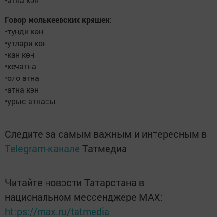
•атна көн
Говор молькеевских кряшен:
•тунди көн
•утлари көн
•кан көн
•кечатна
•оло атна
•атна көн
•урыс атнасы
Следите за самым важным и интересным в
Telegram-канале
Татмедиа
Читайте новости Татарстана в
национальном мессенджере MАХ:
https://max.ru/tatmedia